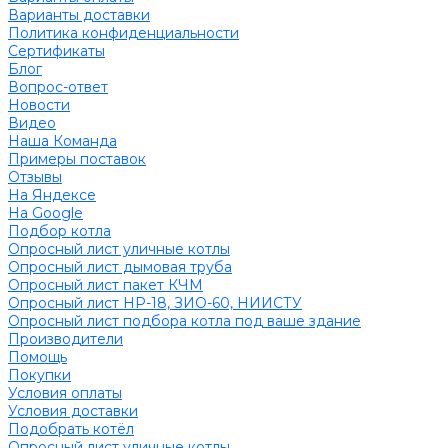
Варианты доставки
Политика конфиденциальности
Сертификаты
Блог
Вопрос-ответ
Новости
Видео
Наша Команда
Примеры поставок
Отзывы
На Яндексе
На Google
Подбор котла
Опросный лист уличные котлы
Опросный лист дымовая труба
Опросный лист пакет КЧМ
Опросный лист НР-18, ЗИО-60, НИИСТУ
Опросный лист подбора котла под ваше здание
Производители
Помощь
Покупки
Условия оплаты
Условия доставки
Подобрать котёл
Опросный лист уличные котлы