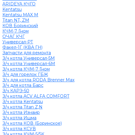
ARIDEYA КЧГО
Kentatsu
Kentatsu MAX M
Titan NT, ZM
КОВ Боринский
КЧМ-7 Гном
ОЧАГ КЧГ
Универсал-РТ
Факел-1Г (КВА ГН)
Запчасти для ремонта
З/ч котла Универсал-5М
З/ч котла Универсал-6М
З/ч котла КЧМ-7 Гном
З/ч для горелок ГБЖ
З/ч для котла RODA Brenner Max
З/ч для котла Барс
З/ч КАРЭ-50
З/ч котла ACV ALFA COMFORT
З/ч котла Kentatsu
З/ч котла Titan Z,N
З/ч котла Изнаир
З/ч котла Ишма
З/ч котла КОВ (Боринское)
З/ч котла КСУВ
З/ч котла КЧМ-5/5К