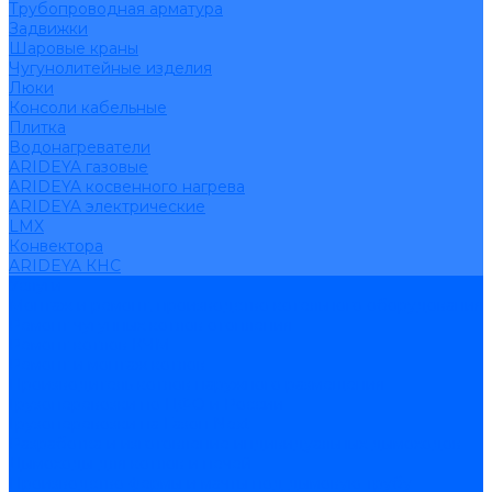
Трубопроводная арматура
Задвижки
Шаровые краны
Чугунолитейные изделия
Люки
Консоли кабельные
Плитка
Водонагреватели
ARIDEYA газовые
ARIDEYA косвенного нагрева
ARIDEYA электрические
LMX
Конвектора
ARIDEYA КНС
Услуги
Монтаж и ремонт, производство котельного оборудования
Ремонт чугунных котлов отопления
Ремонт котлов КЧМ
Ремонт и монтаж котлов
Производитель котлов наружного размещения
Грузоперевозки по ЦФО и России
Грузоперевозки на Газон Next
Разработка и изготовление индивидуальных дымоходов
Дымоходы для котлов и печей
Производство фермы и мачты под дымовую трубу