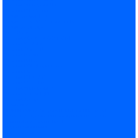
З/ч котла Универсал-6М
З/ч котла КЧМ-7 Гном
З/ч для горелок ГБЖ
З/ч для котла RODA Brenner Max
З/ч для котла Барс
З/ч КАРЭ-50
З/ч котла ACV ALFA COMFORT
З/ч котла Kentatsu
З/ч котла Titan Z,N
З/ч котла Изнаир
З/ч котла Ишма
З/ч котла КОВ (Боринское)
З/ч котла КСУВ
З/ч котла КЧМ-5/5К
З/ч котла ОЧАГ EN
З/ч котла Универсал-РТ
З/ч котла Факел-Г (КВА)
З/ч котла Хопер
Запальники
Запасные части для ремонта настенных котлов
Запчасти для ремонта и обслуживания котлов
Автоматика и безопасность
Энергонезависимая
Энергозависимая