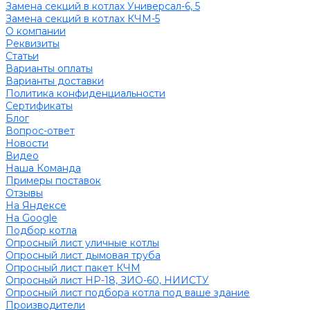
Замена секций в котлах Универсал-6, 5
Замена секций в котлах КЧМ-5
О компании
Реквизиты
Статьи
Варианты оплаты
Варианты доставки
Политика конфиденциальности
Сертификаты
Блог
Вопрос-ответ
Новости
Видео
Наша Команда
Примеры поставок
Отзывы
На Яндексе
На Google
Подбор котла
Опросный лист уличные котлы
Опросный лист дымовая труба
Опросный лист пакет КЧМ
Опросный лист НР-18, ЗИО-60, НИИСТУ
Опросный лист подбора котла под ваше здание
Производители