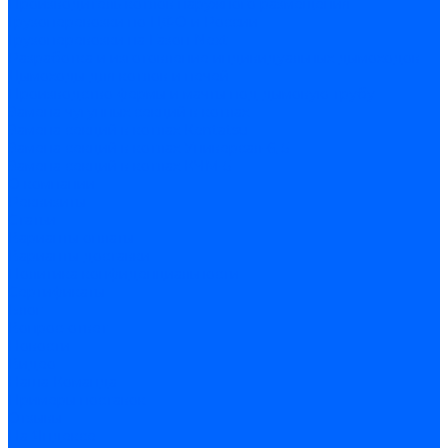
Производитель котлов наружного размещения
Грузоперевозки по ЦФО и России
Грузоперевозки на Газон Next
Разработка и изготовление индивидуальных дымоходов
Дымоходы для котлов и печей
Производство фермы и мачты под дымовую трубу
Замена чугунных секций в котлах
Замена секций в котлах Kentatsu
Замена секций в котлах Универсал-6, 5
Замена секций в котлах КЧМ-5
О компании
Реквизиты
Статьи
Варианты оплаты
Варианты доставки
Политика конфиденциальности
Сертификаты
Блог
Вопрос-ответ
Новости
Видео
Наша Команда
Примеры поставок
Отзывы
На Яндексе