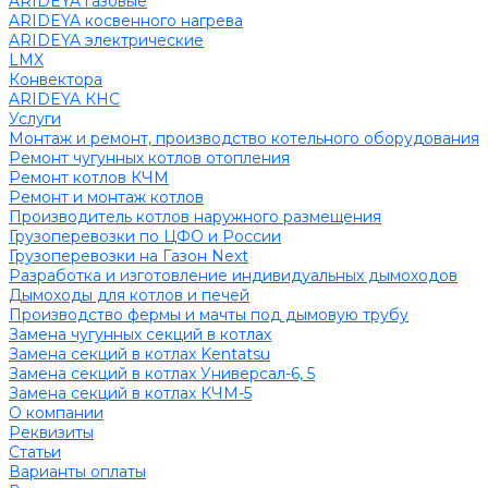
ARIDEYA газовые
ARIDEYA косвенного нагрева
ARIDEYA электрические
LMX
Конвектора
ARIDEYA КНС
Услуги
Монтаж и ремонт, производство котельного оборудования
Ремонт чугунных котлов отопления
Ремонт котлов КЧМ
Ремонт и монтаж котлов
Производитель котлов наружного размещения
Грузоперевозки по ЦФО и России
Грузоперевозки на Газон Next
Разработка и изготовление индивидуальных дымоходов
Дымоходы для котлов и печей
Производство фермы и мачты под дымовую трубу
Замена чугунных секций в котлах
Замена секций в котлах Kentatsu
Замена секций в котлах Универсал-6, 5
Замена секций в котлах КЧМ-5
О компании
Реквизиты
Статьи
Варианты оплаты