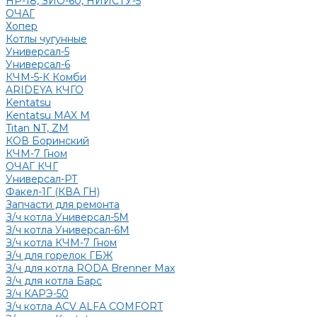
НР-18, ЗИО-60, НИИСТУ-5
ОЧАГ
Хопер
Котлы чугунные
Универсал-5
Универсал-6
КЧМ-5-К Комби
ARIDEYA КЧГО
Kentatsu
Kentatsu MAX M
Titan NT, ZM
КОВ Боринский
КЧМ-7 Гном
ОЧАГ КЧГ
Универсал-РТ
Факел-1Г (КВА ГН)
Запчасти для ремонта
З/ч котла Универсал-5М
З/ч котла Универсал-6М
З/ч котла КЧМ-7 Гном
З/ч для горелок ГБЖ
З/ч для котла RODA Brenner Max
З/ч для котла Барс
З/ч КАРЭ-50
З/ч котла ACV ALFA COMFORT