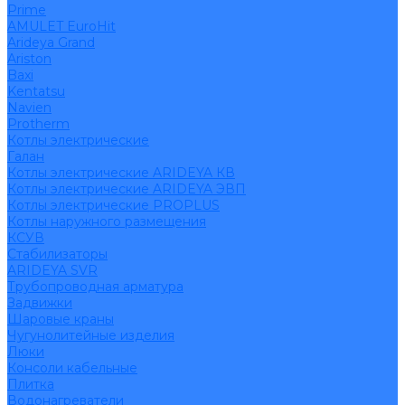
Prime
AMULET EuroHit
Arideya Grand
Ariston
Baxi
Kentatsu
Navien
Protherm
Котлы электрические
Галан
Котлы электрические ARIDEYA КВ
Котлы электрические ARIDEYA ЭВП
Котлы электрические PROPLUS
Котлы наружного размещения
КСУВ
Стабилизаторы
ARIDEYA SVR
Трубопроводная арматура
Задвижки
Шаровые краны
Чугунолитейные изделия
Люки
Консоли кабельные
Плитка
Водонагреватели