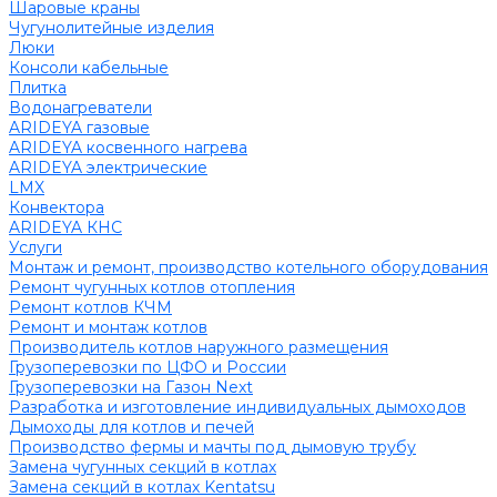
Шаровые краны
Чугунолитейные изделия
Люки
Консоли кабельные
Плитка
Водонагреватели
ARIDEYA газовые
ARIDEYA косвенного нагрева
ARIDEYA электрические
LMX
Конвектора
ARIDEYA КНС
Услуги
Монтаж и ремонт, производство котельного оборудования
Ремонт чугунных котлов отопления
Ремонт котлов КЧМ
Ремонт и монтаж котлов
Производитель котлов наружного размещения
Грузоперевозки по ЦФО и России
Грузоперевозки на Газон Next
Разработка и изготовление индивидуальных дымоходов
Дымоходы для котлов и печей
Производство фермы и мачты под дымовую трубу
Замена чугунных секций в котлах
Замена секций в котлах Kentatsu