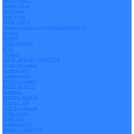
ARIDEYA КС-Т
Rossen RS-A
Thermona
Titan Prom
АОГВ / АКГВ
Газовые котлы для отопления AMULET
Изнаир
ИШМА
КОВ-СИГНАЛ
КСГК
Лемакс
НР-18, ЗИО-60, НИИСТУ-5
Котлы чугунные
Универсал-5
Универсал-6
КЧМ-5-К Комби
ARIDEYA КЧГО
Kentatsu
Kentatsu MAX M
Titan NT, ZM
КОВ Боринский
КЧМ-7 Гном
ОЧАГ КЧГ
Универсал-РТ
Факел-1Г (КВА ГН)