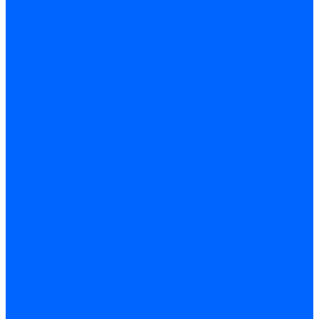
Погодозависимая
САБК
Воздухонагреватели
VOLCANO
Горелки
Атмосферные
Дутьевые
Жидкотопливные
Горелки КЧМ
Горелки ГФЖ
Горелки ГФГ
Колосники чугунные
Усиленные
Котлы настенные
Prime
AMULET EuroHit
Arideya Grand
Ariston
Baxi
Kentatsu
Navien
Protherm
Котлы электрические
Галан
Котлы электрические ARIDEYA КВ