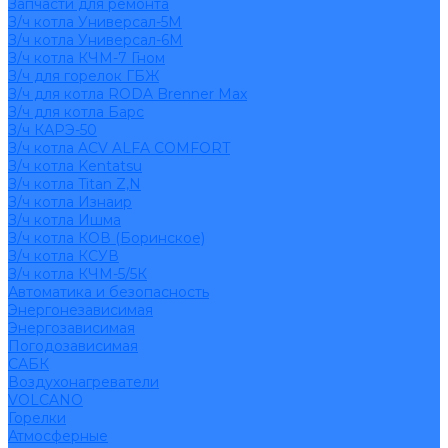
Запчасти для ремонта
З/ч котла Универсал-5М
З/ч котла Универсал-6М
З/ч котла КЧМ-7 Гном
З/ч для горелок ГБЖ
З/ч для котла RODA Brenner Max
З/ч для котла Барс
З/ч КАРЭ-50
З/ч котла ACV ALFA COMFORT
З/ч котла Kentatsu
З/ч котла Titan Z,N
З/ч котла Изнаир
З/ч котла Ишма
З/ч котла КОВ (Боринское)
З/ч котла КСУВ
З/ч котла КЧМ-5/5К
Автоматика и безопасность
Энергонезависимая
Энергозависимая
Погодозависимая
САБК
Воздухонагреватели
VOLCANO
Горелки
Атмосферные