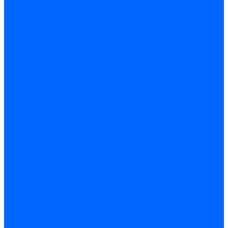
Котлы электрические ARIDEYA ЭВП
Котлы электрические PROPLUS
Котлы наружного размещения
КСУВ
Стабилизаторы
ARIDEYA SVR
Трубопроводная арматура
Задвижки
Шаровые краны
Чугунолитейные изделия
Люки
Консоли кабельные
Плитка
Водонагреватели
ARIDEYA газовые
ARIDEYA косвенного нагрева
ARIDEYA электрические
LMX
Конвектора
ARIDEYA КНС
Услуги
Монтаж и ремонт, производство котельного оборудования
Ремонт чугунных котлов отопления
Ремонт котлов КЧМ
Ремонт и монтаж котлов