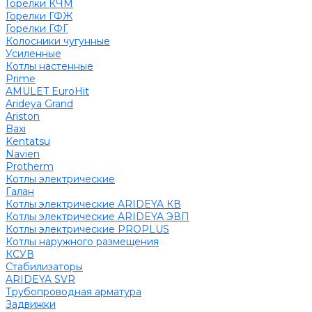
Горелки КЧМ
Горелки ГФЖ
Горелки ГФГ
Колосники чугунные
Усиленные
Котлы настенные
Prime
AMULET EuroHit
Arideya Grand
Ariston
Baxi
Kentatsu
Navien
Protherm
Котлы электрические
Галан
Котлы электрические ARIDEYA КВ
Котлы электрические ARIDEYA ЭВП
Котлы электрические PROPLUS
Котлы наружного размещения
КСУВ
Стабилизаторы
ARIDEYA SVR
Трубопроводная арматура
Задвижки