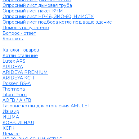
Опросный лист дымовая труба
Опросный лист пакет КЧМ
Опросный лист НР-18, ЗИО-60, НИИСТУ
Опросный лист подбора котла под ваше здание
Помощь покупателю
Вопрос - ответ
Контакты
...
Каталог товаров
Котлы стальные
Lutex ARS
ARIDEYA
ARIDEYA PREMIUM
ARIDEYA КС-Т
Rossen RS-A
Thermona
Titan Prom
АОГВ / АКГВ
Газовые котлы для отопления AMULET
Изнаир
ИШМА
КОВ-СИГНАЛ
КСГК
Лемакс