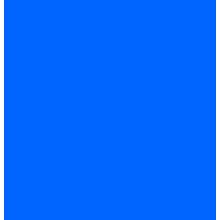
АОГВ / АКГВ
Газовые котлы для отопления AMULET
Изнаир
ИШМА
КОВ-СИГНАЛ
КСГК
Лемакс
НР-18, ЗИО-60, НИИСТУ-5
ОЧАГ
Хопер
Котлы чугунные
Универсал-5
Универсал-6
КЧМ-5-К Комби
ARIDEYA КЧГО
Kentatsu
Kentatsu MAX M
Titan NT, ZM
КОВ Боринский
КЧМ-7 Гном
ОЧАГ КЧГ
Универсал-РТ
Факел-1Г (КВА ГН)
Запчасти для ремонта
З/ч котла Универсал-5М