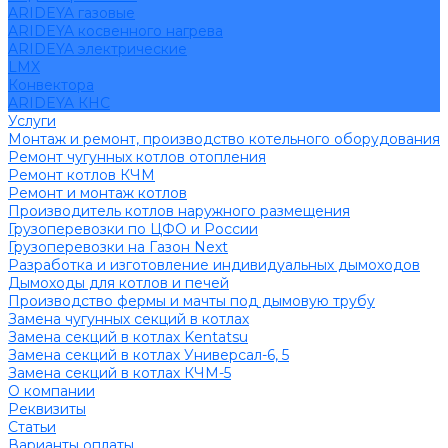
ARIDEYA газовые
ARIDEYA косвенного нагрева
ARIDEYA электрические
LMX
Конвектора
ARIDEYA КНС
Услуги
Монтаж и ремонт, производство котельного оборудования
Ремонт чугунных котлов отопления
Ремонт котлов КЧМ
Ремонт и монтаж котлов
Производитель котлов наружного размещения
Грузоперевозки по ЦФО и России
Грузоперевозки на Газон Next
Разработка и изготовление индивидуальных дымоходов
Дымоходы для котлов и печей
Производство фермы и мачты под дымовую трубу
Замена чугунных секций в котлах
Замена секций в котлах Kentatsu
Замена секций в котлах Универсал-6, 5
Замена секций в котлах КЧМ-5
О компании
Реквизиты
Статьи
Варианты оплаты