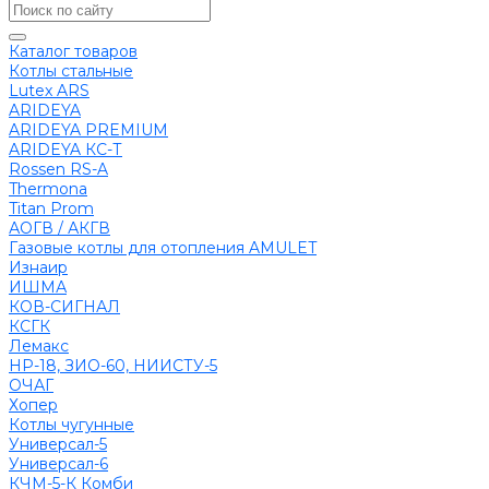
Каталог товаров
Котлы стальные
Lutex ARS
ARIDEYA
ARIDEYA PREMIUM
ARIDEYA КС-Т
Rossen RS-A
Thermona
Titan Prom
АОГВ / АКГВ
Газовые котлы для отопления AMULET
Изнаир
ИШМА
КОВ-СИГНАЛ
КСГК
Лемакс
НР-18, ЗИО-60, НИИСТУ-5
ОЧАГ
Хопер
Котлы чугунные
Универсал-5
Универсал-6
КЧМ-5-К Комби