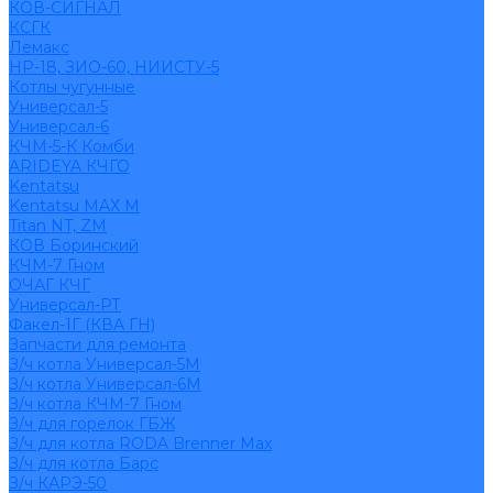
КОВ-СИГНАЛ
КСГК
Лемакс
НР-18, ЗИО-60, НИИСТУ-5
Котлы чугунные
Универсал-5
Универсал-6
КЧМ-5-К Комби
ARIDEYA КЧГО
Kentatsu
Kentatsu MAX M
Titan NT, ZM
КОВ Боринский
КЧМ-7 Гном
ОЧАГ КЧГ
Универсал-РТ
Факел-1Г (КВА ГН)
Запчасти для ремонта
З/ч котла Универсал-5М
З/ч котла Универсал-6М
З/ч котла КЧМ-7 Гном
З/ч для горелок ГБЖ
З/ч для котла RODA Brenner Max
З/ч для котла Барс
З/ч КАРЭ-50