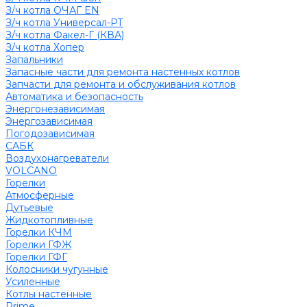
З/ч котла ОЧАГ EN
З/ч котла Универсал-РТ
З/ч котла Факел-Г (КВА)
З/ч котла Хопер
Запальники
Запасные части для ремонта настенных котлов
Запчасти для ремонта и обслуживания котлов
Автоматика и безопасность
Энергонезависимая
Энергозависимая
Погодозависимая
САБК
Воздухонагреватели
VOLCANO
Горелки
Атмосферные
Дутьевые
Жидкотопливные
Горелки КЧМ
Горелки ГФЖ
Горелки ГФГ
Колосники чугунные
Усиленные
Котлы настенные
Prime