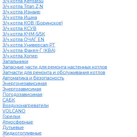
З/ч котла Kentatsu
З/ч котла Titan Z,N
З/ч котла Изнаир
З/ч котла Ишма
З/ч котла КОВ (Боринское)
З/ч котла КСУВ
З/ч котла КЧМ-5/5К
З/ч котла ОЧАГ EN
З/ч котла Универсал-РТ
З/ч котла Факел-Г (КВА)
З/ч котла Хопер
Запальники
Запасные части для ремонта настенных котлов
Запчасти для ремонта и обслуживания котлов
Автоматика и безопасность
Энергонезависимая
Энергозависимая
Погодозависимая
САБК
Воздухонагреватели
VOLCANO
Горелки
Атмосферные
Дутьевые
Жидкотопливные