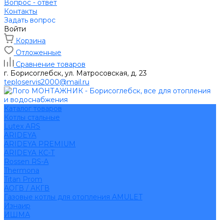
Вопрос - ответ
Контакты
Задать вопрос
Войти
Корзина
Отложенные
Сравнение товаров
г. Борисоглебск, ул. Матросовская, д. 23
teploservis2000@mail.ru
Каталог товаров
Котлы стальные
Lutex ARS
ARIDEYA
ARIDEYA PREMIUM
ARIDEYA КС-Т
Rossen RS-A
Thermona
Titan Prom
АОГВ / АКГВ
Газовые котлы для отопления AMULET
Изнаир
ИШМА