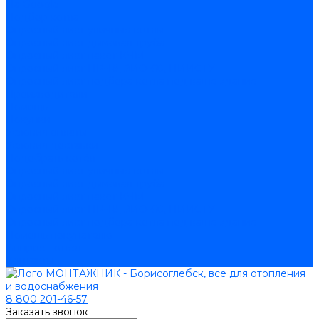
На Google
Подбор котла
Опросный лист уличные котлы
Опросный лист дымовая труба
Опросный лист пакет КЧМ
Опросный лист НР-18, ЗИО-60, НИИСТУ
Опросный лист подбора котла под ваше здание
Производители
Помощь
Покупки
Условия оплаты
Условия доставки
Подобрать котёл
Опросный лист уличные котлы
Опросный лист дымовая труба
Опросный лист пакет КЧМ
Опросный лист НР-18, ЗИО-60, НИИСТУ
Опросный лист подбора котла под ваше здание
Помощь покупателю
Вопрос - ответ
Контакты
8 800 201-46-57
Заказать звонок