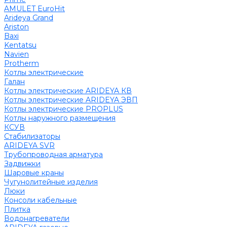
AMULET EuroHit
Arideya Grand
Ariston
Baxi
Kentatsu
Navien
Protherm
Котлы электрические
Галан
Котлы электрические ARIDEYA КВ
Котлы электрические ARIDEYA ЭВП
Котлы электрические PROPLUS
Котлы наружного размещения
КСУВ
Стабилизаторы
ARIDEYA SVR
Трубопроводная арматура
Задвижки
Шаровые краны
Чугунолитейные изделия
Люки
Консоли кабельные
Плитка
Водонагреватели