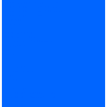
Замена чугунных секций в котлах
Замена секций в котлах Kentatsu
Замена секций в котлах Универсал-6, 5
Замена секций в котлах КЧМ-5
О компании
Реквизиты
Статьи
Варианты оплаты
Варианты доставки
Политика конфиденциальности
Сертификаты
Блог
Вопрос-ответ
Новости
Видео
Наша Команда
Примеры поставок
Отзывы
На Яндексе
На Google
Подбор котла
Опросный лист уличные котлы
Опросный лист дымовая труба
Опросный лист пакет КЧМ
Опросный лист НР-18, ЗИО-60, НИИСТУ