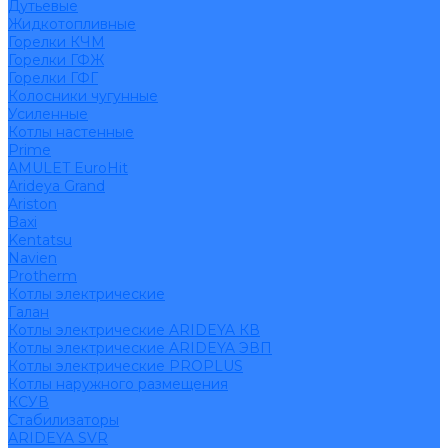
Дутьевые
Жидкотопливные
Горелки КЧМ
Горелки ГФЖ
Горелки ГФГ
Колосники чугунные
Усиленные
Котлы настенные
Prime
AMULET EuroHit
Arideya Grand
Ariston
Baxi
Kentatsu
Navien
Protherm
Котлы электрические
Галан
Котлы электрические ARIDEYA КВ
Котлы электрические ARIDEYA ЭВП
Котлы электрические PROPLUS
Котлы наружного размещения
КСУВ
Стабилизаторы
ARIDEYA SVR