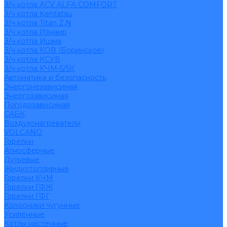
З/ч котла ACV ALFA COMFORT
З/ч котла Kentatsu
З/ч котла Titan Z,N
З/ч котла Изнаир
З/ч котла Ишма
З/ч котла КОВ (Боринское)
З/ч котла КСУВ
З/ч котла КЧМ-5/5К
Автоматика и безопасность
Энергонезависимая
Энергозависимая
Погодозависимая
САБК
Воздухонагреватели
VOLCANO
Горелки
Атмосферные
Дутьевые
Жидкотопливные
Горелки КЧМ
Горелки ГФЖ
Горелки ГФГ
Колосники чугунные
Усиленные
Котлы настенные