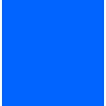
Опросный лист подбора котла под ваше здание
Производители
Помощь
Покупки
Условия оплаты
Условия доставки
Подобрать котёл
Опросный лист уличные котлы
Опросный лист дымовая труба
Опросный лист пакет КЧМ
Опросный лист НР-18, ЗИО-60, НИИСТУ
Опросный лист подбора котла под ваше здание
Помощь покупателю
Вопрос - ответ
Контакты
...
Каталог товаров
Котлы стальные
Lutex ARS
ARIDEYA
ARIDEYA PREMIUM
ARIDEYA КС-Т
Rossen RS-A
Thermona
Titan Prom