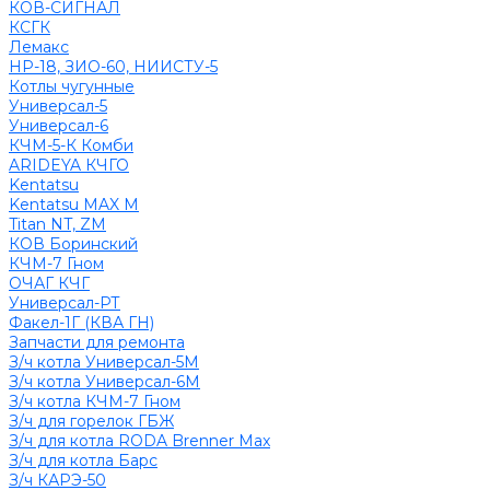
КОВ-СИГНАЛ
КСГК
Лемакс
НР-18, ЗИО-60, НИИСТУ-5
Котлы чугунные
Универсал-5
Универсал-6
КЧМ-5-К Комби
ARIDEYA КЧГО
Kentatsu
Kentatsu MAX M
Titan NT, ZM
КОВ Боринский
КЧМ-7 Гном
ОЧАГ КЧГ
Универсал-РТ
Факел-1Г (КВА ГН)
Запчасти для ремонта
З/ч котла Универсал-5М
З/ч котла Универсал-6М
З/ч котла КЧМ-7 Гном
З/ч для горелок ГБЖ
З/ч для котла RODA Brenner Max
З/ч для котла Барс
З/ч КАРЭ-50