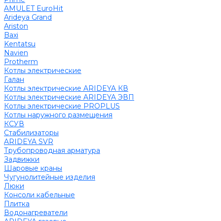
AMULET EuroHit
Arideya Grand
Ariston
Baxi
Kentatsu
Navien
Protherm
Котлы электрические
Галан
Котлы электрические ARIDEYA КВ
Котлы электрические ARIDEYA ЭВП
Котлы электрические PROPLUS
Котлы наружного размещения
КСУВ
Стабилизаторы
ARIDEYA SVR
Трубопроводная арматура
Задвижки
Шаровые краны
Чугунолитейные изделия
Люки
Консоли кабельные
Плитка
Водонагреватели