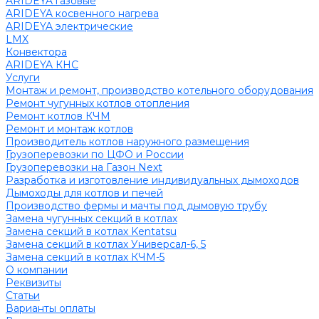
ARIDEYA газовые
ARIDEYA косвенного нагрева
ARIDEYA электрические
LMX
Конвектора
ARIDEYA КНС
Услуги
Монтаж и ремонт, производство котельного оборудования
Ремонт чугунных котлов отопления
Ремонт котлов КЧМ
Ремонт и монтаж котлов
Производитель котлов наружного размещения
Грузоперевозки по ЦФО и России
Грузоперевозки на Газон Next
Разработка и изготовление индивидуальных дымоходов
Дымоходы для котлов и печей
Производство фермы и мачты под дымовую трубу
Замена чугунных секций в котлах
Замена секций в котлах Kentatsu
Замена секций в котлах Универсал-6, 5
Замена секций в котлах КЧМ-5
О компании
Реквизиты
Статьи
Варианты оплаты