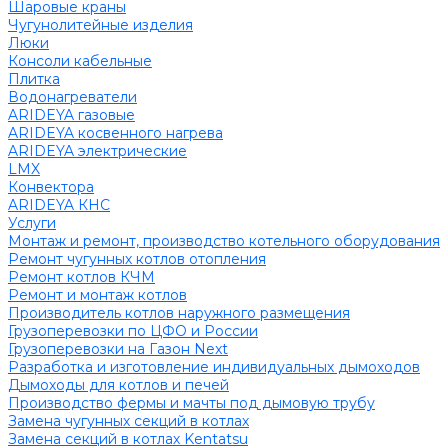
Шаровые краны
Чугунолитейные изделия
Люки
Консоли кабельные
Плитка
Водонагреватели
ARIDEYA газовые
ARIDEYA косвенного нагрева
ARIDEYA электрические
LMX
Конвектора
ARIDEYA КНС
Услуги
Монтаж и ремонт, производство котельного оборудования
Ремонт чугунных котлов отопления
Ремонт котлов КЧМ
Ремонт и монтаж котлов
Производитель котлов наружного размещения
Грузоперевозки по ЦФО и России
Грузоперевозки на Газон Next
Разработка и изготовление индивидуальных дымоходов
Дымоходы для котлов и печей
Производство фермы и мачты под дымовую трубу
Замена чугунных секций в котлах
Замена секций в котлах Kentatsu