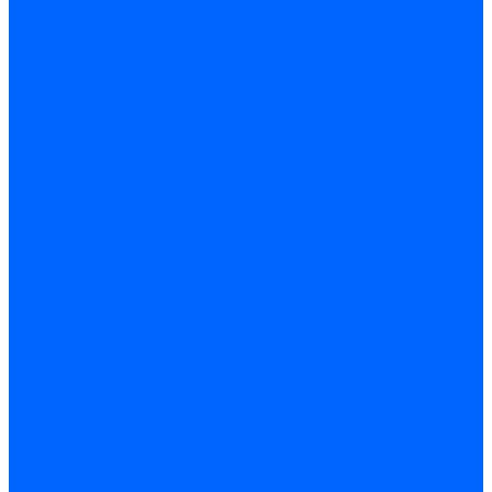
АОГВ / АКГВ
Газовые котлы для отопления AMULET
Изнаир
ИШМА
КОВ-СИГНАЛ
КСГК
Лемакс
НР-18, ЗИО-60, НИИСТУ-5
ОЧАГ
Хопер
Котлы чугунные
Универсал-5
Универсал-6
КЧМ-5-К Комби
ARIDEYA КЧГО
Kentatsu
Kentatsu MAX M
Titan NT, ZM
КОВ Боринский
КЧМ-7 Гном
ОЧАГ КЧГ
Универсал-РТ
Факел-1Г (КВА ГН)
Запчасти для ремонта
З/ч котла Универсал-5М