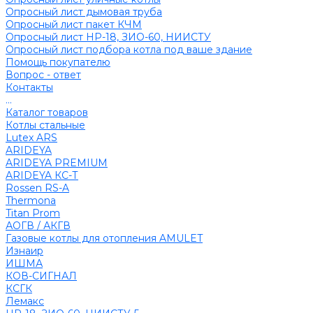
Опросный лист дымовая труба
Опросный лист пакет КЧМ
Опросный лист НР-18, ЗИО-60, НИИСТУ
Опросный лист подбора котла под ваше здание
Помощь покупателю
Вопрос - ответ
Контакты
...
Каталог товаров
Котлы стальные
Lutex ARS
ARIDEYA
ARIDEYA PREMIUM
ARIDEYA КС-Т
Rossen RS-A
Thermona
Titan Prom
АОГВ / АКГВ
Газовые котлы для отопления AMULET
Изнаир
ИШМА
КОВ-СИГНАЛ
КСГК
Лемакс