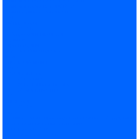
Котлы электрические ARIDEYA ЭВП
Котлы электрические PROPLUS
Котлы наружного размещения
КСУВ
Стабилизаторы
ARIDEYA SVR
Трубопроводная арматура
Задвижки
Шаровые краны
Чугунолитейные изделия
Люки
Консоли кабельные
Плитка
Водонагреватели
ARIDEYA газовые
ARIDEYA косвенного нагрева
ARIDEYA электрические
LMX
Конвектора
ARIDEYA КНС
Услуги
Монтаж и ремонт, производство котельного оборудования
Ремонт чугунных котлов отопления
Ремонт котлов КЧМ
Ремонт и монтаж котлов