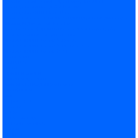
Производитель котлов наружного размещения
Грузоперевозки по ЦФО и России
Грузоперевозки на Газон Next
Разработка и изготовление индивидуальных дымоходов
Дымоходы для котлов и печей
Производство фермы и мачты под дымовую трубу
Замена чугунных секций в котлах
Замена секций в котлах Kentatsu
Замена секций в котлах Универсал-6, 5
Замена секций в котлах КЧМ-5
О компании
Реквизиты
Статьи
Варианты оплаты
Варианты доставки
Политика конфиденциальности
Сертификаты
Блог
Вопрос-ответ
Новости
Видео
Наша Команда
Примеры поставок
Отзывы
На Яндексе