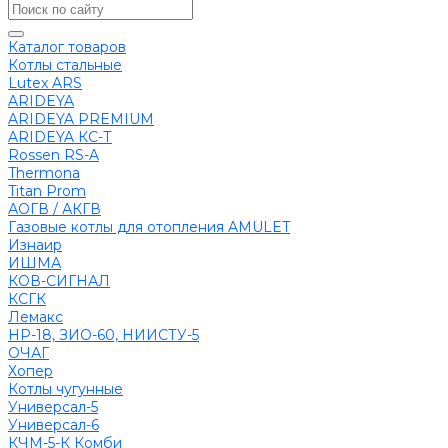
Каталог товаров
Котлы стальные
Lutex ARS
ARIDEYA
ARIDEYA PREMIUM
ARIDEYA КС-Т
Rossen RS-A
Thermona
Titan Prom
АОГВ / АКГВ
Газовые котлы для отопления AMULET
Изнаир
ИШМА
КОВ-СИГНАЛ
КСГК
Лемакс
НР-18, ЗИО-60, НИИСТУ-5
ОЧАГ
Хопер
Котлы чугунные
Универсал-5
Универсал-6
КЧМ-5-К Комби