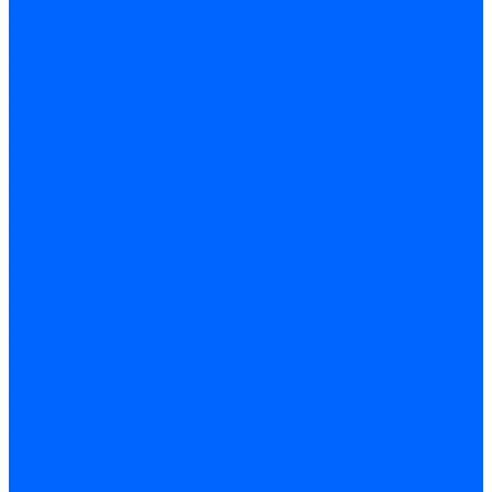
Запчасти для ремонта
З/ч котла Универсал-5М
З/ч котла Универсал-6М
З/ч котла КЧМ-7 Гном
З/ч для горелок ГБЖ
З/ч для котла RODA Brenner Max
З/ч для котла Барс
З/ч КАРЭ-50
З/ч котла ACV ALFA COMFORT
З/ч котла Kentatsu
З/ч котла Titan Z,N
З/ч котла Изнаир
З/ч котла Ишма
З/ч котла КОВ (Боринское)
З/ч котла КСУВ
З/ч котла КЧМ-5/5К
Автоматика и безопасность
Энергонезависимая
Энергозависимая
Погодозависимая
САБК
Воздухонагреватели
VOLCANO
Горелки
Атмосферные