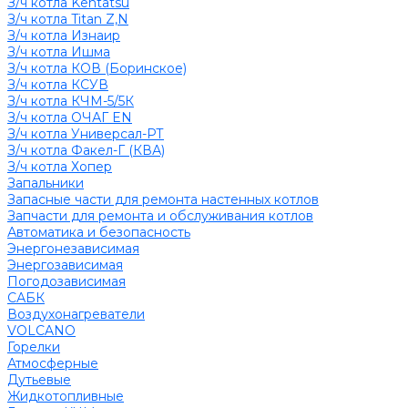
З/ч котла Kentatsu
З/ч котла Titan Z,N
З/ч котла Изнаир
З/ч котла Ишма
З/ч котла КОВ (Боринское)
З/ч котла КСУВ
З/ч котла КЧМ-5/5К
З/ч котла ОЧАГ EN
З/ч котла Универсал-РТ
З/ч котла Факел-Г (КВА)
З/ч котла Хопер
Запальники
Запасные части для ремонта настенных котлов
Запчасти для ремонта и обслуживания котлов
Автоматика и безопасность
Энергонезависимая
Энергозависимая
Погодозависимая
САБК
Воздухонагреватели
VOLCANO
Горелки
Атмосферные
Дутьевые
Жидкотопливные