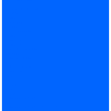
Погодозависимая
САБК
Воздухонагреватели
VOLCANO
Горелки
Атмосферные
Дутьевые
Жидкотопливные
Горелки КЧМ
Горелки ГФЖ
Горелки ГФГ
Колосники чугунные
Усиленные
Котлы настенные
Prime
AMULET EuroHit
Arideya Grand
Ariston
Baxi
Kentatsu
Navien
Protherm
Котлы электрические
Галан
Котлы электрические ARIDEYA КВ