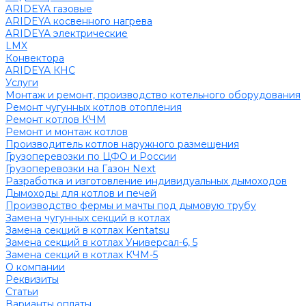
ARIDEYA газовые
ARIDEYA косвенного нагрева
ARIDEYA электрические
LMX
Конвектора
ARIDEYA КНС
Услуги
Монтаж и ремонт, производство котельного оборудования
Ремонт чугунных котлов отопления
Ремонт котлов КЧМ
Ремонт и монтаж котлов
Производитель котлов наружного размещения
Грузоперевозки по ЦФО и России
Грузоперевозки на Газон Next
Разработка и изготовление индивидуальных дымоходов
Дымоходы для котлов и печей
Производство фермы и мачты под дымовую трубу
Замена чугунных секций в котлах
Замена секций в котлах Kentatsu
Замена секций в котлах Универсал-6, 5
Замена секций в котлах КЧМ-5
О компании
Реквизиты
Статьи
Варианты оплаты