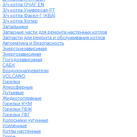
З/ч котла ОЧАГ EN
З/ч котла Универсал-РТ
З/ч котла Факел-Г (КВА)
З/ч котла Хопер
Запальники
Запасные части для ремонта настенных котлов
Запчасти для ремонта и обслуживания котлов
Автоматика и безопасность
Энергонезависимая
Энергозависимая
Погодозависимая
САБК
Воздухонагреватели
VOLCANO
Горелки
Атмосферные
Дутьевые
Жидкотопливные
Горелки КЧМ
Горелки ГФЖ
Горелки ГФГ
Колосники чугунные
Усиленные
Котлы настенные
Prime