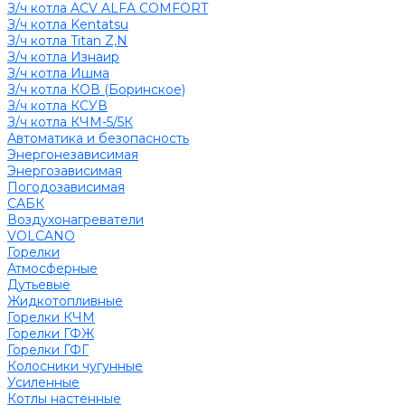
З/ч котла ACV ALFA COMFORT
З/ч котла Kentatsu
З/ч котла Titan Z,N
З/ч котла Изнаир
З/ч котла Ишма
З/ч котла КОВ (Боринское)
З/ч котла КСУВ
З/ч котла КЧМ-5/5К
Автоматика и безопасность
Энергонезависимая
Энергозависимая
Погодозависимая
САБК
Воздухонагреватели
VOLCANO
Горелки
Атмосферные
Дутьевые
Жидкотопливные
Горелки КЧМ
Горелки ГФЖ
Горелки ГФГ
Колосники чугунные
Усиленные
Котлы настенные