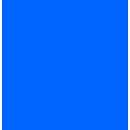
З/ч котла Универсал-6М
З/ч котла КЧМ-7 Гном
З/ч для горелок ГБЖ
З/ч для котла RODA Brenner Max
З/ч для котла Барс
З/ч КАРЭ-50
З/ч котла ACV ALFA COMFORT
З/ч котла Kentatsu
З/ч котла Titan Z,N
З/ч котла Изнаир
З/ч котла Ишма
З/ч котла КОВ (Боринское)
З/ч котла КСУВ
З/ч котла КЧМ-5/5К
З/ч котла ОЧАГ EN
З/ч котла Универсал-РТ
З/ч котла Факел-Г (КВА)
З/ч котла Хопер
Запальники
Запасные части для ремонта настенных котлов
Запчасти для ремонта и обслуживания котлов
Автоматика и безопасность
Энергонезависимая
Энергозависимая