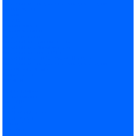
Опросный лист подбора котла под ваше здание
Производители
Помощь
Покупки
Условия оплаты
Условия доставки
Подобрать котёл
Опросный лист уличные котлы
Опросный лист дымовая труба
Опросный лист пакет КЧМ
Опросный лист НР-18, ЗИО-60, НИИСТУ
Опросный лист подбора котла под ваше здание
Помощь покупателю
Вопрос - ответ
Контакты
...
Каталог товаров
Котлы стальные
Lutex ARS
ARIDEYA
ARIDEYA PREMIUM
ARIDEYA КС-Т
Rossen RS-A
Thermona
Titan Prom