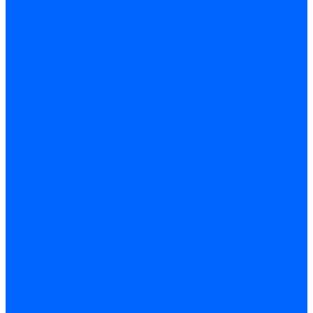
Замена чугунных секций в котлах
Замена секций в котлах Kentatsu
Замена секций в котлах Универсал-6, 5
Замена секций в котлах КЧМ-5
О компании
Реквизиты
Статьи
Варианты оплаты
Варианты доставки
Политика конфиденциальности
Сертификаты
Блог
Вопрос-ответ
Новости
Видео
Наша Команда
Примеры поставок
Отзывы
На Яндексе
На Google
Подбор котла
Опросный лист уличные котлы
Опросный лист дымовая труба
Опросный лист пакет КЧМ
Опросный лист НР-18, ЗИО-60, НИИСТУ