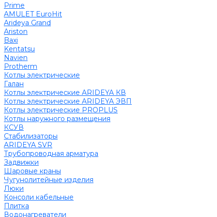
Prime
AMULET EuroHit
Arideya Grand
Ariston
Baxi
Kentatsu
Navien
Protherm
Котлы электрические
Галан
Котлы электрические ARIDEYA КВ
Котлы электрические ARIDEYA ЭВП
Котлы электрические PROPLUS
Котлы наружного размещения
КСУВ
Стабилизаторы
ARIDEYA SVR
Трубопроводная арматура
Задвижки
Шаровые краны
Чугунолитейные изделия
Люки
Консоли кабельные
Плитка
Водонагреватели