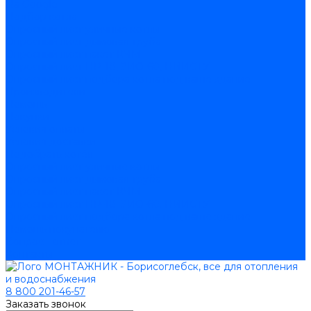
На Google
Подбор котла
Опросный лист уличные котлы
Опросный лист дымовая труба
Опросный лист пакет КЧМ
Опросный лист НР-18, ЗИО-60, НИИСТУ
Опросный лист подбора котла под ваше здание
Производители
Помощь
Покупки
Условия оплаты
Условия доставки
Подобрать котёл
Опросный лист уличные котлы
Опросный лист дымовая труба
Опросный лист пакет КЧМ
Опросный лист НР-18, ЗИО-60, НИИСТУ
Опросный лист подбора котла под ваше здание
Помощь покупателю
Вопрос - ответ
Контакты
8 800 201-46-57
Заказать звонок