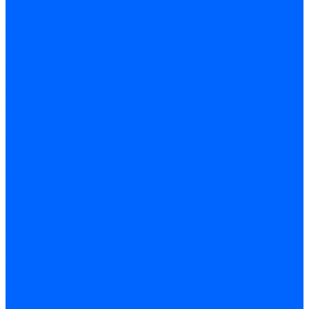
Трубопроводная арматура
Задвижки
Шаровые краны
Чугунолитейные изделия
Люки
Консоли кабельные
Плитка
Водонагреватели
ARIDEYA газовые
ARIDEYA косвенного нагрева
ARIDEYA электрические
LMX
Конвектора
ARIDEYA КНС
Услуги
Монтаж и ремонт, производство котельного оборудования
Ремонт чугунных котлов отопления
Ремонт котлов КЧМ
Ремонт и монтаж котлов
Производитель котлов наружного размещения
Грузоперевозки по ЦФО и России
Грузоперевозки на Газон Next
Разработка и изготовление индивидуальных дымоходов
Дымоходы для котлов и печей
Производство фермы и мачты под дымовую трубу