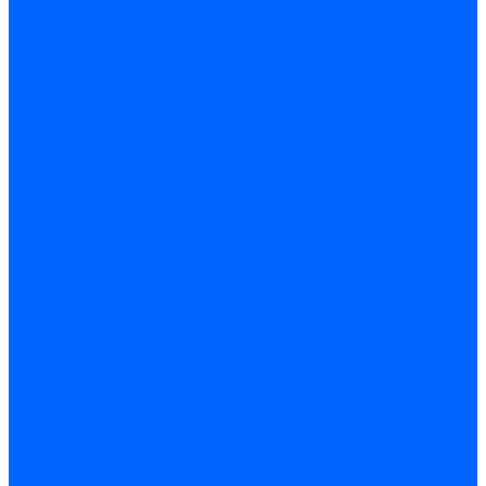
ARIDEYA КС-Т
Rossen RS-A
Thermona
Titan Prom
АОГВ / АКГВ
Газовые котлы для отопления AMULET
Изнаир
ИШМА
КОВ-СИГНАЛ
КСГК
Лемакс
НР-18, ЗИО-60, НИИСТУ-5
Котлы чугунные
Универсал-5
Универсал-6
КЧМ-5-К Комби
ARIDEYA КЧГО
Kentatsu
Kentatsu MAX M
Titan NT, ZM
КОВ Боринский
КЧМ-7 Гном
ОЧАГ КЧГ
Универсал-РТ
Факел-1Г (КВА ГН)