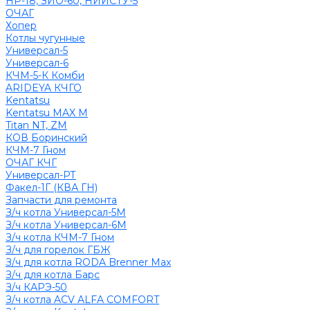
НР-18, ЗИО-60, НИИСТУ-5
ОЧАГ
Хопер
Котлы чугунные
Универсал-5
Универсал-6
КЧМ-5-К Комби
ARIDEYA КЧГО
Kentatsu
Kentatsu MAX M
Titan NT, ZM
КОВ Боринский
КЧМ-7 Гном
ОЧАГ КЧГ
Универсал-РТ
Факел-1Г (КВА ГН)
Запчасти для ремонта
З/ч котла Универсал-5М
З/ч котла Универсал-6М
З/ч котла КЧМ-7 Гном
З/ч для горелок ГБЖ
З/ч для котла RODA Brenner Max
З/ч для котла Барс
З/ч КАРЭ-50
З/ч котла ACV ALFA COMFORT