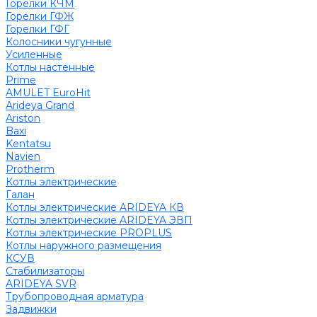
Горелки КЧМ
Горелки ГФЖ
Горелки ГФГ
Колосники чугунные
Усиленные
Котлы настенные
Prime
AMULET EuroHit
Arideya Grand
Ariston
Baxi
Kentatsu
Navien
Protherm
Котлы электрические
Галан
Котлы электрические ARIDEYA КВ
Котлы электрические ARIDEYA ЭВП
Котлы электрические PROPLUS
Котлы наружного размещения
КСУВ
Стабилизаторы
ARIDEYA SVR
Трубопроводная арматура
Задвижки