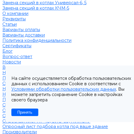
Замена секций в котлах Универсал-6, 5
Замена секций в котлах КЧМ-5
О компании
Реквизиты
Статьи
Варианты оплаты
Варианты доставки
Политика конфиденциальности
Сертификаты
Блог
Вопрос-ответ
Новости
Видео
Наша Команда
Примеры поставок
На сайте осуществляется обработка пользовательских
Отзывы
данных с использованием Cookie в соответствии с
На Яндексе
Условиями обработки пользовательских данных
. Вы
На Google
можете запретить сохранение Cookie в настройках
Подбор котла
своего браузера
Опросный лист уличные котлы
Опросный лист дымовая труба
Принять
Опросный лист пакет КЧМ
Опросный лист НР-18, ЗИО-60, НИИСТУ
Опросный лист подбора котла под ваше здание
Производители