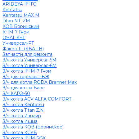
ARIDEYA КЧГО
Kentatsu
Kentatsu MAX M
Titan NT, ZM
КОВ Боринский
КЧМ-7 Гном
ОЧАГ КЧГ
Универсал-РТ
Факел-1Г (КВА ГН)
Запчасти для ремонта
З/ч котла Универсал-5М
З/ч котла Универсал-6М
З/ч котла КЧМ-7 Гном
З/ч для горелок ГБЖ
З/ч для котла RODA Brenner Max
З/ч для котла Барс
З/ч КАРЭ-50
З/ч котла ACV ALFA COMFORT
З/ч котла Kentatsu
З/ч котла Titan Z,N
З/ч котла Изнаир
З/ч котла Ишма
З/ч котла КОВ (Боринское)
З/ч котла КСУВ
З/ч котла КЧМ-5/5К