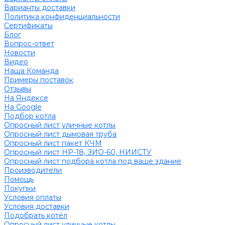
Варианты доставки
Политика конфиденциальности
Сертификаты
Блог
Вопрос-ответ
Новости
Видео
Наша Команда
Примеры поставок
Отзывы
На Яндексе
На Google
Подбор котла
Опросный лист уличные котлы
Опросный лист дымовая труба
Опросный лист пакет КЧМ
Опросный лист НР-18, ЗИО-60, НИИСТУ
Опросный лист подбора котла под ваше здание
Производители
Помощь
Покупки
Условия оплаты
Условия доставки
Подобрать котёл
Опросный лист уличные котлы