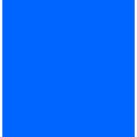
Дутьевые
Жидкотопливные
Горелки КЧМ
Горелки ГФЖ
Горелки ГФГ
Колосники чугунные
Усиленные
Котлы настенные
Prime
AMULET EuroHit
Arideya Grand
Ariston
Baxi
Kentatsu
Navien
Protherm
Котлы электрические
Галан
Котлы электрические ARIDEYA КВ
Котлы электрические ARIDEYA ЭВП
Котлы электрические PROPLUS
Котлы наружного размещения
КСУВ
Стабилизаторы
ARIDEYA SVR