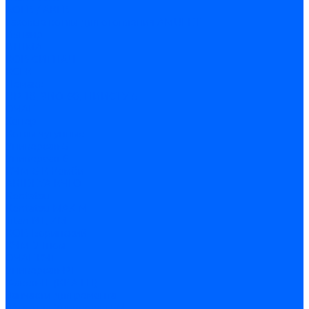
АОГВ / АКГВ
Газовые котлы для отопления AMULET
Изнаир
ИШМА
КОВ-СИГНАЛ
КСГК
Лемакс
НР-18, ЗИО-60, НИИСТУ-5
ОЧАГ
Хопер
Котлы чугунные
Универсал-5
Универсал-6
КЧМ-5-К Комби
ARIDEYA КЧГО
Kentatsu
Kentatsu MAX M
Titan NT, ZM
КОВ Боринский
КЧМ-7 Гном
ОЧАГ КЧГ
Универсал-РТ
Факел-1Г (КВА ГН)
Запчасти для ремонта
З/ч котла Универсал-5М