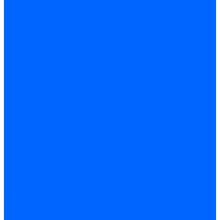
З/ч котла Универсал-6М
З/ч котла КЧМ-7 Гном
З/ч для горелок ГБЖ
З/ч для котла RODA Brenner Max
З/ч для котла Барс
З/ч КАРЭ-50
З/ч котла ACV ALFA COMFORT
З/ч котла Kentatsu
З/ч котла Titan Z,N
З/ч котла Изнаир
З/ч котла Ишма
З/ч котла КОВ (Боринское)
З/ч котла КСУВ
З/ч котла КЧМ-5/5К
З/ч котла ОЧАГ EN
З/ч котла Универсал-РТ
З/ч котла Факел-Г (КВА)
З/ч котла Хопер
Запальники
Запасные части для ремонта настенных котлов
Запчасти для ремонта и обслуживания котлов
Автоматика и безопасность
Энергонезависимая
Энергозависимая