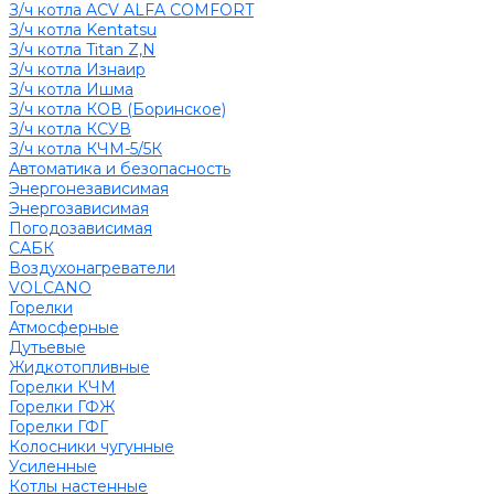
З/ч котла ACV ALFA COMFORT
З/ч котла Kentatsu
З/ч котла Titan Z,N
З/ч котла Изнаир
З/ч котла Ишма
З/ч котла КОВ (Боринское)
З/ч котла КСУВ
З/ч котла КЧМ-5/5К
Автоматика и безопасность
Энергонезависимая
Энергозависимая
Погодозависимая
САБК
Воздухонагреватели
VOLCANO
Горелки
Атмосферные
Дутьевые
Жидкотопливные
Горелки КЧМ
Горелки ГФЖ
Горелки ГФГ
Колосники чугунные
Усиленные
Котлы настенные