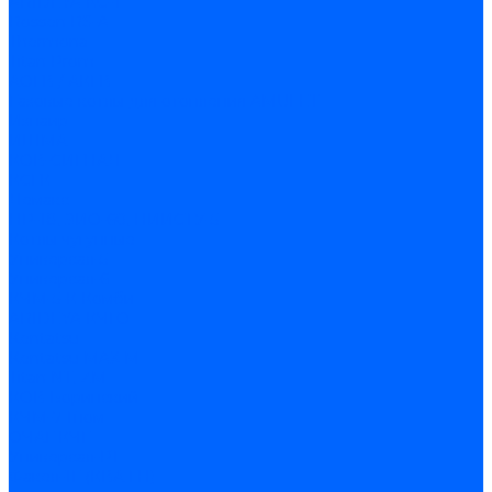
ARIDEYA КС-Т
Rossen RS-A
Thermona
Titan Prom
АОГВ / АКГВ
Газовые котлы для отопления AMULET
Изнаир
ИШМА
КОВ-СИГНАЛ
КСГК
Лемакс
НР-18, ЗИО-60, НИИСТУ-5
Котлы чугунные
Универсал-5
Универсал-6
КЧМ-5-К Комби
ARIDEYA КЧГО
Kentatsu
Kentatsu MAX M
Titan NT, ZM
КОВ Боринский
КЧМ-7 Гном
ОЧАГ КЧГ
Универсал-РТ
Факел-1Г (КВА ГН)