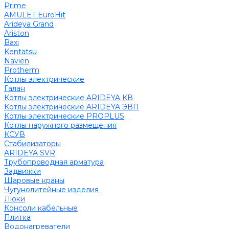
Prime
AMULET EuroHit
Arideya Grand
Ariston
Baxi
Kentatsu
Navien
Protherm
Котлы электрические
Галан
Котлы электрические ARIDEYA КВ
Котлы электрические ARIDEYA ЭВП
Котлы электрические PROPLUS
Котлы наружного размещения
КСУВ
Стабилизаторы
ARIDEYA SVR
Трубопроводная арматура
Задвижки
Шаровые краны
Чугунолитейные изделия
Люки
Консоли кабельные
Плитка
Водонагреватели