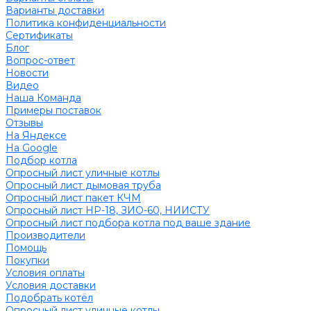
Варианты доставки
Политика конфиденциальности
Сертификаты
Блог
Вопрос-ответ
Новости
Видео
Наша Команда
Примеры поставок
Отзывы
На Яндексе
На Google
Подбор котла
Опросный лист уличные котлы
Опросный лист дымовая труба
Опросный лист пакет КЧМ
Опросный лист НР-18, ЗИО-60, НИИСТУ
Опросный лист подбора котла под ваше здание
Производители
Помощь
Покупки
Условия оплаты
Условия доставки
Подобрать котёл
Опросный лист уличные котлы