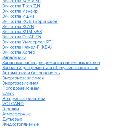
З/ч котла Kentatsu
З/ч котла Titan Z,N
З/ч котла Изнаир
З/ч котла Ишма
З/ч котла КОВ (Боринское)
З/ч котла КСУВ
З/ч котла КЧМ-5/5К
З/ч котла ОЧАГ EN
З/ч котла Универсал-РТ
З/ч котла Факел-Г (КВА)
З/ч котла Хопер
Запальники
Запасные части для ремонта настенных котлов
Запчасти для ремонта и обслуживания котлов
Автоматика и безопасность
Энергонезависимая
Энергозависимая
Погодозависимая
САБК
Воздухонагреватели
VOLCANO
Горелки
Атмосферные
Дутьевые
Жидкотопливные