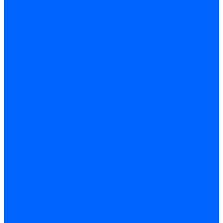
Дутьевые
Жидкотопливные
Горелки КЧМ
Горелки ГФЖ
Горелки ГФГ
Колосники чугунные
Усиленные
Котлы настенные
Prime
AMULET EuroHit
Arideya Grand
Ariston
Baxi
Kentatsu
Navien
Protherm
Котлы электрические
Галан
Котлы электрические ARIDEYA КВ
Котлы электрические ARIDEYA ЭВП
Котлы электрические PROPLUS
Котлы наружного размещения
КСУВ
Стабилизаторы
ARIDEYA SVR