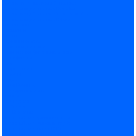
Замена чугунных секций в котлах
Замена секций в котлах Kentatsu
Замена секций в котлах Универсал-6, 5
Замена секций в котлах КЧМ-5
О компании
Реквизиты
Статьи
Варианты оплаты
Варианты доставки
Политика конфиденциальности
Сертификаты
Блог
Вопрос-ответ
Новости
Видео
Наша Команда
Примеры поставок
Отзывы
На Яндексе
На Google
Подбор котла
Опросный лист уличные котлы
Опросный лист дымовая труба
Опросный лист пакет КЧМ
Опросный лист НР-18, ЗИО-60, НИИСТУ