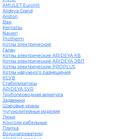
AMULET EuroHit
Arideya Grand
Ariston
Baxi
Kentatsu
Navien
Protherm
Котлы электрические
Галан
Котлы электрические ARIDEYA КВ
Котлы электрические ARIDEYA ЭВП
Котлы электрические PROPLUS
Котлы наружного размещения
КСУВ
Стабилизаторы
ARIDEYA SVR
Трубопроводная арматура
Задвижки
Шаровые краны
Чугунолитейные изделия
Люки
Консоли кабельные
Плитка
Водонагреватели