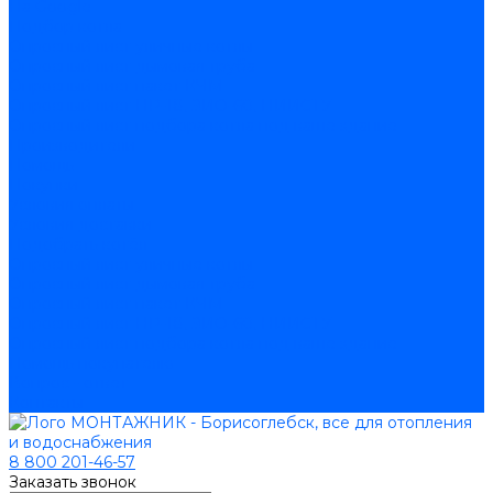
На Google
Подбор котла
Опросный лист уличные котлы
Опросный лист дымовая труба
Опросный лист пакет КЧМ
Опросный лист НР-18, ЗИО-60, НИИСТУ
Опросный лист подбора котла под ваше здание
Производители
Помощь
Покупки
Условия оплаты
Условия доставки
Подобрать котёл
Опросный лист уличные котлы
Опросный лист дымовая труба
Опросный лист пакет КЧМ
Опросный лист НР-18, ЗИО-60, НИИСТУ
Опросный лист подбора котла под ваше здание
Помощь покупателю
Вопрос - ответ
Контакты
8 800 201-46-57
Заказать звонок