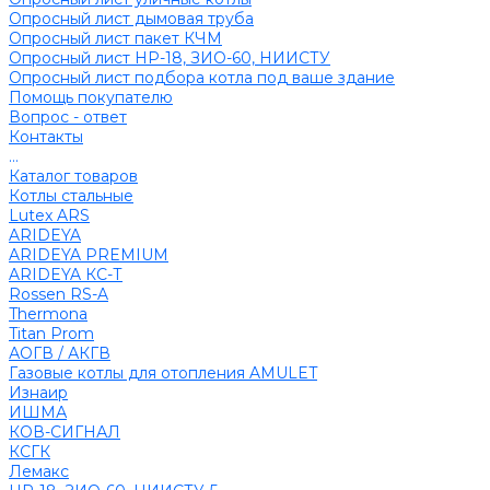
Опросный лист дымовая труба
Опросный лист пакет КЧМ
Опросный лист НР-18, ЗИО-60, НИИСТУ
Опросный лист подбора котла под ваше здание
Помощь покупателю
Вопрос - ответ
Контакты
...
Каталог товаров
Котлы стальные
Lutex ARS
ARIDEYA
ARIDEYA PREMIUM
ARIDEYA КС-Т
Rossen RS-A
Thermona
Titan Prom
АОГВ / АКГВ
Газовые котлы для отопления AMULET
Изнаир
ИШМА
КОВ-СИГНАЛ
КСГК
Лемакс