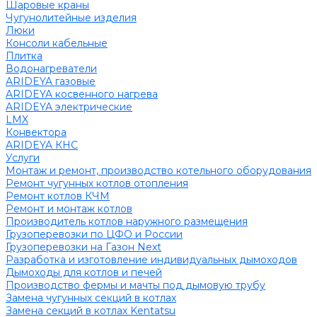
Шаровые краны
Чугунолитейные изделия
Люки
Консоли кабельные
Плитка
Водонагреватели
ARIDEYA газовые
ARIDEYA косвенного нагрева
ARIDEYA электрические
LMX
Конвектора
ARIDEYA КНС
Услуги
Монтаж и ремонт, производство котельного оборудования
Ремонт чугунных котлов отопления
Ремонт котлов КЧМ
Ремонт и монтаж котлов
Производитель котлов наружного размещения
Грузоперевозки по ЦФО и России
Грузоперевозки на Газон Next
Разработка и изготовление индивидуальных дымоходов
Дымоходы для котлов и печей
Производство фермы и мачты под дымовую трубу
Замена чугунных секций в котлах
Замена секций в котлах Kentatsu