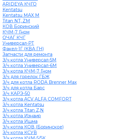
ARIDEYA КЧГО
Kentatsu
Kentatsu MAX M
Titan NT, ZM
КОВ Боринский
КЧМ-7 Гном
ОЧАГ КЧГ
Универсал-РТ
Факел-1Г (КВА ГН)
Запчасти для ремонта
З/ч котла Универсал-5М
З/ч котла Универсал-6М
З/ч котла КЧМ-7 Гном
З/ч для горелок ГБЖ
З/ч для котла RODA Brenner Max
З/ч для котла Барс
З/ч КАРЭ-50
З/ч котла ACV ALFA COMFORT
З/ч котла Kentatsu
З/ч котла Titan Z,N
З/ч котла Изнаир
З/ч котла Ишма
З/ч котла КОВ (Боринское)
З/ч котла КСУВ
З/ч котла КЧМ-5/5К