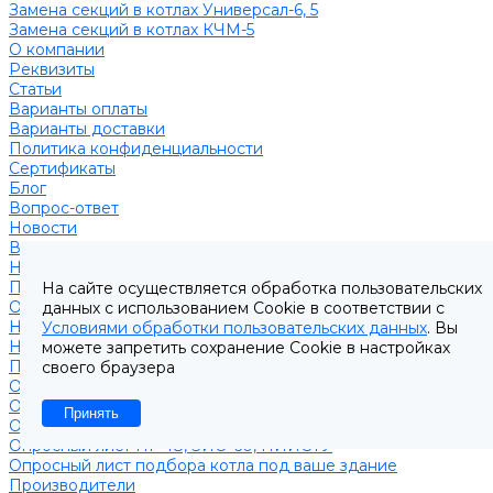
Замена секций в котлах Универсал-6, 5
Замена секций в котлах КЧМ-5
О компании
Реквизиты
Статьи
Варианты оплаты
Варианты доставки
Политика конфиденциальности
Сертификаты
Блог
Вопрос-ответ
Новости
Видео
Наша Команда
Примеры поставок
На сайте осуществляется обработка пользовательских
Отзывы
данных с использованием Cookie в соответствии с
На Яндексе
Условиями обработки пользовательских данных
. Вы
На Google
можете запретить сохранение Cookie в настройках
Подбор котла
своего браузера
Опросный лист уличные котлы
Опросный лист дымовая труба
Принять
Опросный лист пакет КЧМ
Опросный лист НР-18, ЗИО-60, НИИСТУ
Опросный лист подбора котла под ваше здание
Производители