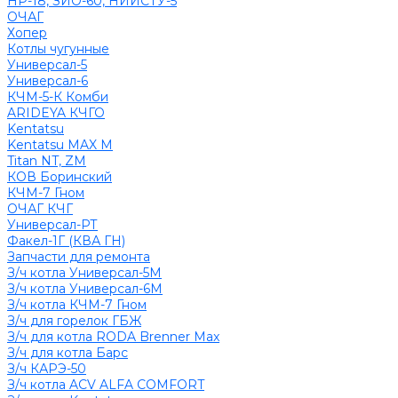
НР-18, ЗИО-60, НИИСТУ-5
ОЧАГ
Хопер
Котлы чугунные
Универсал-5
Универсал-6
КЧМ-5-К Комби
ARIDEYA КЧГО
Kentatsu
Kentatsu MAX M
Titan NT, ZM
КОВ Боринский
КЧМ-7 Гном
ОЧАГ КЧГ
Универсал-РТ
Факел-1Г (КВА ГН)
Запчасти для ремонта
З/ч котла Универсал-5М
З/ч котла Универсал-6М
З/ч котла КЧМ-7 Гном
З/ч для горелок ГБЖ
З/ч для котла RODA Brenner Max
З/ч для котла Барс
З/ч КАРЭ-50
З/ч котла ACV ALFA COMFORT