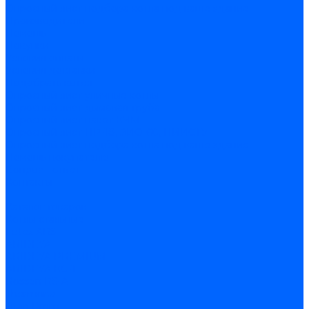
Опросный лист подбора котла под ваше здание
Производители
Помощь
Покупки
Условия оплаты
Условия доставки
Подобрать котёл
Опросный лист уличные котлы
Опросный лист дымовая труба
Опросный лист пакет КЧМ
Опросный лист НР-18, ЗИО-60, НИИСТУ
Опросный лист подбора котла под ваше здание
Помощь покупателю
Вопрос - ответ
Контакты
...
Каталог товаров
Котлы стальные
Lutex ARS
ARIDEYA
ARIDEYA PREMIUM
ARIDEYA КС-Т
Rossen RS-A
Thermona
Titan Prom