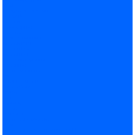
Погодозависимая
САБК
Воздухонагреватели
VOLCANO
Горелки
Атмосферные
Дутьевые
Жидкотопливные
Горелки КЧМ
Горелки ГФЖ
Горелки ГФГ
Колосники чугунные
Усиленные
Котлы настенные
Prime
AMULET EuroHit
Arideya Grand
Ariston
Baxi
Kentatsu
Navien
Protherm
Котлы электрические
Галан
Котлы электрические ARIDEYA КВ