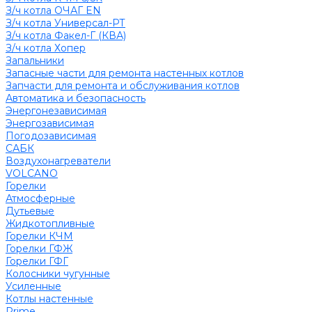
З/ч котла ОЧАГ EN
З/ч котла Универсал-РТ
З/ч котла Факел-Г (КВА)
З/ч котла Хопер
Запальники
Запасные части для ремонта настенных котлов
Запчасти для ремонта и обслуживания котлов
Автоматика и безопасность
Энергонезависимая
Энергозависимая
Погодозависимая
САБК
Воздухонагреватели
VOLCANO
Горелки
Атмосферные
Дутьевые
Жидкотопливные
Горелки КЧМ
Горелки ГФЖ
Горелки ГФГ
Колосники чугунные
Усиленные
Котлы настенные
Prime