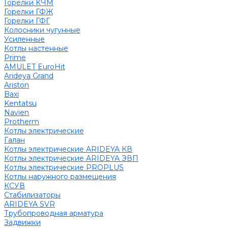
Горелки КЧМ
Горелки ГФЖ
Горелки ГФГ
Колосники чугунные
Усиленные
Котлы настенные
Prime
AMULET EuroHit
Arideya Grand
Ariston
Baxi
Kentatsu
Navien
Protherm
Котлы электрические
Галан
Котлы электрические ARIDEYA КВ
Котлы электрические ARIDEYA ЭВП
Котлы электрические PROPLUS
Котлы наружного размещения
КСУВ
Стабилизаторы
ARIDEYA SVR
Трубопроводная арматура
Задвижки