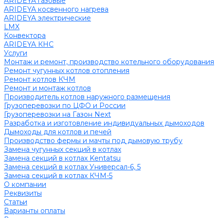
ARIDEYA газовые
ARIDEYA косвенного нагрева
ARIDEYA электрические
LMX
Конвектора
ARIDEYA КНС
Услуги
Монтаж и ремонт, производство котельного оборудования
Ремонт чугунных котлов отопления
Ремонт котлов КЧМ
Ремонт и монтаж котлов
Производитель котлов наружного размещения
Грузоперевозки по ЦФО и России
Грузоперевозки на Газон Next
Разработка и изготовление индивидуальных дымоходов
Дымоходы для котлов и печей
Производство фермы и мачты под дымовую трубу
Замена чугунных секций в котлах
Замена секций в котлах Kentatsu
Замена секций в котлах Универсал-6, 5
Замена секций в котлах КЧМ-5
О компании
Реквизиты
Статьи
Варианты оплаты