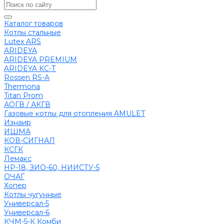
Каталог товаров
Котлы стальные
Lutex ARS
ARIDEYA
ARIDEYA PREMIUM
ARIDEYA КС-Т
Rossen RS-A
Thermona
Titan Prom
АОГВ / АКГВ
Газовые котлы для отопления AMULET
Изнаир
ИШМА
КОВ-СИГНАЛ
КСГК
Лемакс
НР-18, ЗИО-60, НИИСТУ-5
ОЧАГ
Хопер
Котлы чугунные
Универсал-5
Универсал-6
КЧМ-5-К Комби