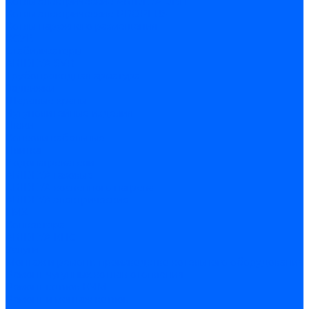
Котлы электрические ARIDEYA ЭВП
Котлы электрические PROPLUS
Котлы наружного размещения
КСУВ
Стабилизаторы
ARIDEYA SVR
Трубопроводная арматура
Задвижки
Шаровые краны
Чугунолитейные изделия
Люки
Консоли кабельные
Плитка
Водонагреватели
ARIDEYA газовые
ARIDEYA косвенного нагрева
ARIDEYA электрические
LMX
Конвектора
ARIDEYA КНС
Услуги
Монтаж и ремонт, производство котельного оборудования
Ремонт чугунных котлов отопления
Ремонт котлов КЧМ
Ремонт и монтаж котлов