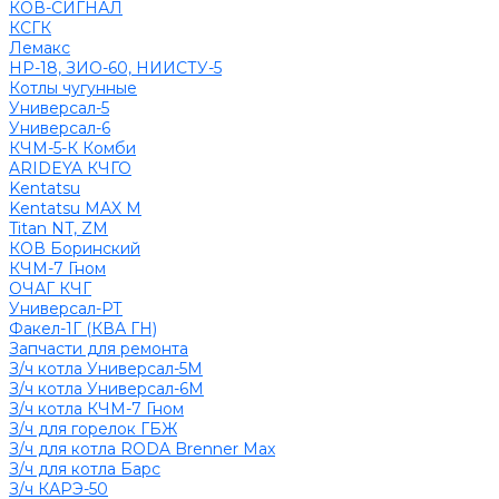
КОВ-СИГНАЛ
КСГК
Лемакс
НР-18, ЗИО-60, НИИСТУ-5
Котлы чугунные
Универсал-5
Универсал-6
КЧМ-5-К Комби
ARIDEYA КЧГО
Kentatsu
Kentatsu MAX M
Titan NT, ZM
КОВ Боринский
КЧМ-7 Гном
ОЧАГ КЧГ
Универсал-РТ
Факел-1Г (КВА ГН)
Запчасти для ремонта
З/ч котла Универсал-5М
З/ч котла Универсал-6М
З/ч котла КЧМ-7 Гном
З/ч для горелок ГБЖ
З/ч для котла RODA Brenner Max
З/ч для котла Барс
З/ч КАРЭ-50