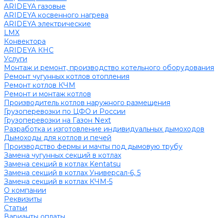
ARIDEYA газовые
ARIDEYA косвенного нагрева
ARIDEYA электрические
LMX
Конвектора
ARIDEYA КНС
Услуги
Монтаж и ремонт, производство котельного оборудования
Ремонт чугунных котлов отопления
Ремонт котлов КЧМ
Ремонт и монтаж котлов
Производитель котлов наружного размещения
Грузоперевозки по ЦФО и России
Грузоперевозки на Газон Next
Разработка и изготовление индивидуальных дымоходов
Дымоходы для котлов и печей
Производство фермы и мачты под дымовую трубу
Замена чугунных секций в котлах
Замена секций в котлах Kentatsu
Замена секций в котлах Универсал-6, 5
Замена секций в котлах КЧМ-5
О компании
Реквизиты
Статьи
Варианты оплаты