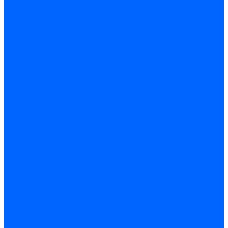
Трубопроводная арматура
Задвижки
Шаровые краны
Чугунолитейные изделия
Люки
Консоли кабельные
Плитка
Водонагреватели
ARIDEYA газовые
ARIDEYA косвенного нагрева
ARIDEYA электрические
LMX
Конвектора
ARIDEYA КНС
Услуги
Монтаж и ремонт, производство котельного оборудования
Ремонт чугунных котлов отопления
Ремонт котлов КЧМ
Ремонт и монтаж котлов
Производитель котлов наружного размещения
Грузоперевозки по ЦФО и России
Грузоперевозки на Газон Next
Разработка и изготовление индивидуальных дымоходов
Дымоходы для котлов и печей
Производство фермы и мачты под дымовую трубу