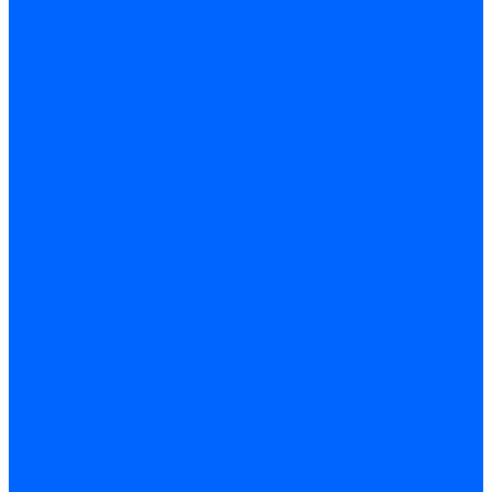
Запчасти для ремонта
З/ч котла Универсал-5М
З/ч котла Универсал-6М
З/ч котла КЧМ-7 Гном
З/ч для горелок ГБЖ
З/ч для котла RODA Brenner Max
З/ч для котла Барс
З/ч КАРЭ-50
З/ч котла ACV ALFA COMFORT
З/ч котла Kentatsu
З/ч котла Titan Z,N
З/ч котла Изнаир
З/ч котла Ишма
З/ч котла КОВ (Боринское)
З/ч котла КСУВ
З/ч котла КЧМ-5/5К
Автоматика и безопасность
Энергонезависимая
Энергозависимая
Погодозависимая
САБК
Воздухонагреватели
VOLCANO
Горелки
Атмосферные