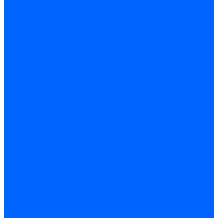
Производитель котлов наружного размещения
Грузоперевозки по ЦФО и России
Грузоперевозки на Газон Next
Разработка и изготовление индивидуальных дымоходов
Дымоходы для котлов и печей
Производство фермы и мачты под дымовую трубу
Замена чугунных секций в котлах
Замена секций в котлах Kentatsu
Замена секций в котлах Универсал-6, 5
Замена секций в котлах КЧМ-5
О компании
Реквизиты
Статьи
Варианты оплаты
Варианты доставки
Политика конфиденциальности
Сертификаты
Блог
Вопрос-ответ
Новости
Видео
Наша Команда
Примеры поставок
Отзывы
На Яндексе