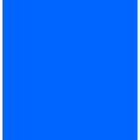
Kentatsu
Navien
Protherm
Котлы электрические
Галан
Котлы электрические ARIDEYA КВ
Котлы электрические ARIDEYA ЭВП
Котлы электрические PROPLUS
Котлы наружного размещения
КСУВ
Стабилизаторы
ARIDEYA SVR
Трубопроводная арматура
Задвижки
Шаровые краны
Чугунолитейные изделия
Люки
Консоли кабельные
Плитка
Водонагреватели
ARIDEYA газовые
ARIDEYA косвенного нагрева
ARIDEYA электрические
LMX
Конвектора