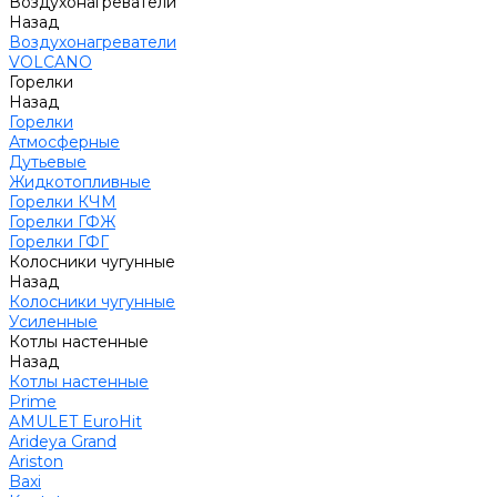
Воздухонагреватели
Назад
Воздухонагреватели
VOLCANO
Горелки
Назад
Горелки
Атмосферные
Дутьевые
Жидкотопливные
Горелки КЧМ
Горелки ГФЖ
Горелки ГФГ
Колосники чугунные
Назад
Колосники чугунные
Усиленные
Котлы настенные
Назад
Котлы настенные
Prime
AMULET EuroHit
Arideya Grand
Ariston
Baxi