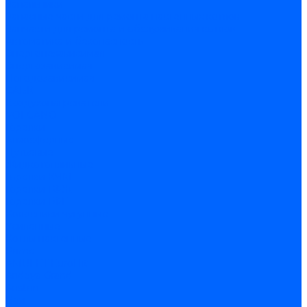
Запальники
Запасные части для ремонта настенных котлов
Запчасти для ремонта и обслуживания котлов
Автоматика и безопасность
Энергонезависимая
Энергозависимая
Погодозависимая
САБК
Воздухонагреватели
VOLCANO
Горелки
Атмосферные
Дутьевые
Жидкотопливные
Горелки КЧМ
Горелки ГФЖ
Горелки ГФГ
Колосники чугунные
Усиленные
Котлы настенные
Prime
AMULET EuroHit
Arideya Grand
Ariston
Baxi