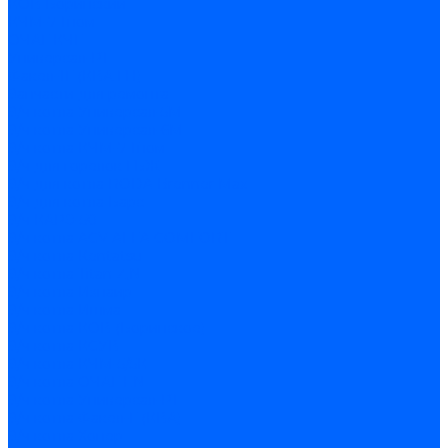
КОВ Боринский
КЧМ-7 Гном
ОЧАГ КЧГ
Универсал-РТ
Факел-1Г (КВА ГН)
Запчасти для ремонта
З/ч котла Универсал-5М
З/ч котла Универсал-6М
З/ч котла КЧМ-7 Гном
З/ч для горелок ГБЖ
З/ч для котла RODA Brenner Max
З/ч для котла Барс
З/ч КАРЭ-50
З/ч котла ACV ALFA COMFORT
З/ч котла Kentatsu
З/ч котла Titan Z,N
З/ч котла Изнаир
З/ч котла Ишма
З/ч котла КОВ (Боринское)
З/ч котла КСУВ
З/ч котла КЧМ-5/5К
З/ч котла ОЧАГ EN
З/ч котла Универсал-РТ
З/ч котла Факел-Г (КВА)
З/ч котла Хопер