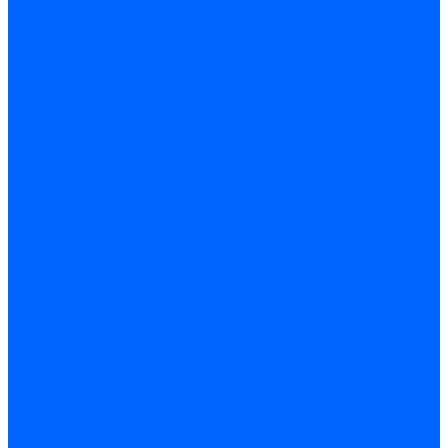
ARIDEYA КНС
Услуги
Монтаж и ремонт, производство котельного оборудования
Ремонт чугунных котлов отопления
Ремонт котлов КЧМ
Ремонт и монтаж котлов
Производитель котлов наружного размещения
Грузоперевозки по ЦФО и России
Грузоперевозки на Газон Next
Разработка и изготовление индивидуальных дымоходов
Дымоходы для котлов и печей
Производство фермы и мачты под дымовую трубу
Замена чугунных секций в котлах
Замена секций в котлах Kentatsu
Замена секций в котлах Универсал-6, 5
Замена секций в котлах КЧМ-5
О компании
Реквизиты
Статьи
Варианты оплаты
Варианты доставки
Политика конфиденциальности
Сертификаты
Блог
Вопрос-ответ