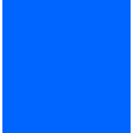
Lutex ARS
ARIDEYA
ARIDEYA PREMIUM
ARIDEYA КС-Т
Rossen RS-A
Thermona
Titan Prom
АОГВ / АКГВ
Газовые котлы для отопления AMULET
Изнаир
ИШМА
КОВ-СИГНАЛ
КСГК
Лемакс
НР-18, ЗИО-60, НИИСТУ-5
ОЧАГ
Хопер
Котлы чугунные
Универсал-5
Универсал-6
КЧМ-5-К Комби
ARIDEYA КЧГО
Kentatsu
Kentatsu MAX M
Titan NT, ZM