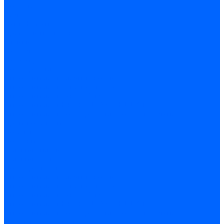
Новости
Видео
Наша Команда
Примеры поставок
Отзывы
На Яндексе
На Google
Подбор котла
Опросный лист уличные котлы
Опросный лист дымовая труба
Опросный лист пакет КЧМ
Опросный лист НР-18, ЗИО-60, НИИСТУ
Опросный лист подбора котла под ваше здание
Производители
Помощь
Покупки
Условия оплаты
Условия доставки
Подобрать котёл
Опросный лист уличные котлы
Опросный лист дымовая труба
Опросный лист пакет КЧМ
Опросный лист НР-18, ЗИО-60, НИИСТУ
Опросный лист подбора котла под ваше здание
Помощь покупателю