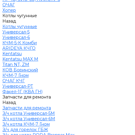
ОЧАГ
Хопер
Котлы чугунные
Назад
Котлы чугунные
Универсал-5
Универсал-6
КЧМ-5-К Комби
ARIDEYA КЧГО
Kentatsu
Kentatsu MAX M
Titan NT, ZM
КОВ Боринский
КЧМ-7 Гном
ОЧАГ КЧГ
Универсал-РТ
Факел-1Г (КВА ГН)
Запчасти для ремонта
Назад
Запчасти для ремонта
З/ч котла Универсал-5М
З/ч котла Универсал-6М
З/ч котла КЧМ-7 Гном
З/ч для горелок ГБЖ