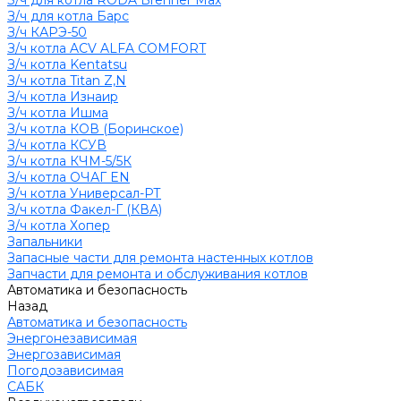
З/ч для котла RODA Brenner Max
З/ч для котла Барс
З/ч КАРЭ-50
З/ч котла ACV ALFA COMFORT
З/ч котла Kentatsu
З/ч котла Titan Z,N
З/ч котла Изнаир
З/ч котла Ишма
З/ч котла КОВ (Боринское)
З/ч котла КСУВ
З/ч котла КЧМ-5/5К
З/ч котла ОЧАГ EN
З/ч котла Универсал-РТ
З/ч котла Факел-Г (КВА)
З/ч котла Хопер
Запальники
Запасные части для ремонта настенных котлов
Запчасти для ремонта и обслуживания котлов
Автоматика и безопасность
Назад
Автоматика и безопасность
Энергонезависимая
Энергозависимая
Погодозависимая
САБК