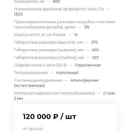
помещения, м2
—
660
Номинальное давление природного газа, Па
—
1300
Присоединительные размеры патрубка к системе
газоснабжения (резьба), дюйм
—
3/4
Масса нетто, кг, не более
—
14
Габаритные размеры (высота), мм
—
275
Габаритные размеры (ширина), мм
—
450
Габаритные размеры (глубина), мм
—
525
Подключение к сети 220 В
—
Переменная
Тип размещения
—
Напольный
Система дымоудаления
—
Атмосферная
(естественная)
Материал изделия или теплообменника
—
Сталь
2 мм
120 000 ₽
/
шт
от 1
до 6
шт