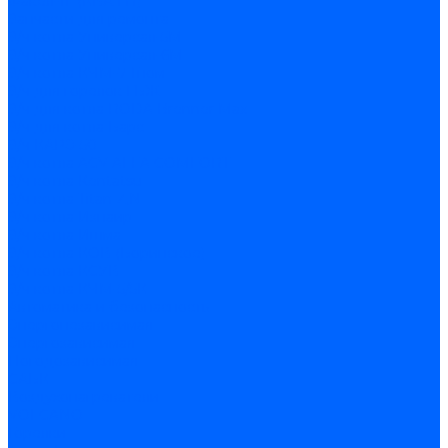
Факел-1Г (КВА ГН)
Запчасти для ремонта
З/ч котла Универсал-5М
З/ч котла Универсал-6М
З/ч котла КЧМ-7 Гном
З/ч для горелок ГБЖ
З/ч для котла RODA Brenner Max
З/ч для котла Барс
З/ч КАРЭ-50
З/ч котла ACV ALFA COMFORT
З/ч котла Kentatsu
З/ч котла Titan Z,N
З/ч котла Изнаир
З/ч котла Ишма
З/ч котла КОВ (Боринское)
З/ч котла КСУВ
З/ч котла КЧМ-5/5К
Автоматика и безопасность
Энергонезависимая
Энергозависимая
Погодозависимая
САБК
Воздухонагреватели
VOLCANO
Горелки