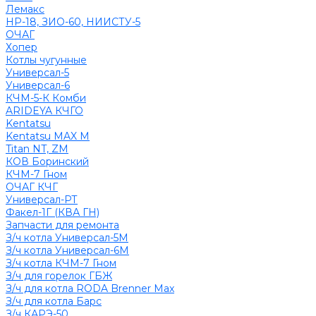
Лемакс
НР-18, ЗИО-60, НИИСТУ-5
ОЧАГ
Хопер
Котлы чугунные
Универсал-5
Универсал-6
КЧМ-5-К Комби
ARIDEYA КЧГО
Kentatsu
Kentatsu MAX M
Titan NT, ZM
КОВ Боринский
КЧМ-7 Гном
ОЧАГ КЧГ
Универсал-РТ
Факел-1Г (КВА ГН)
Запчасти для ремонта
З/ч котла Универсал-5М
З/ч котла Универсал-6М
З/ч котла КЧМ-7 Гном
З/ч для горелок ГБЖ
З/ч для котла RODA Brenner Max
З/ч для котла Барс
З/ч КАРЭ-50