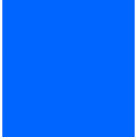
Titan Prom
АОГВ / АКГВ
Газовые котлы для отопления AMULET
Изнаир
ИШМА
КОВ-СИГНАЛ
КСГК
Лемакс
НР-18, ЗИО-60, НИИСТУ-5
ОЧАГ
Хопер
Котлы чугунные
Универсал-5
Универсал-6
КЧМ-5-К Комби
ARIDEYA КЧГО
Kentatsu
Kentatsu MAX M
Titan NT, ZM
КОВ Боринский
КЧМ-7 Гном
ОЧАГ КЧГ
Универсал-РТ
Факел-1Г (КВА ГН)
Запчасти для ремонта