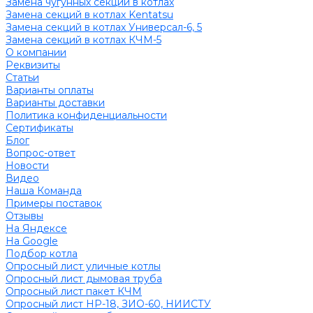
Замена чугунных секций в котлах
Замена секций в котлах Kentatsu
Замена секций в котлах Универсал-6, 5
Замена секций в котлах КЧМ-5
О компании
Реквизиты
Статьи
Варианты оплаты
Варианты доставки
Политика конфиденциальности
Сертификаты
Блог
Вопрос-ответ
Новости
Видео
Наша Команда
Примеры поставок
Отзывы
На Яндексе
На Google
Подбор котла
Опросный лист уличные котлы
Опросный лист дымовая труба
Опросный лист пакет КЧМ
Опросный лист НР-18, ЗИО-60, НИИСТУ