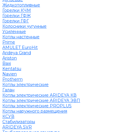
Жидкотопливные
Горелки КЧМ
Горелки ГФЖ
Горелки ГФГ
Колосники чугунные
Усиленные
Котлы настенные
Prime
AMULET EuroHit
Arideya Grand
Ariston
Baxi
Kentatsu
Navien
Protherm
Котлы электрические
Галан
Котлы электрические ARIDEYA КВ
Котлы электрические ARIDEYA ЭВП
Котлы электрические PROPLUS
Котлы наружного размещения
КСУВ
Стабилизаторы
ARIDEYA SVR