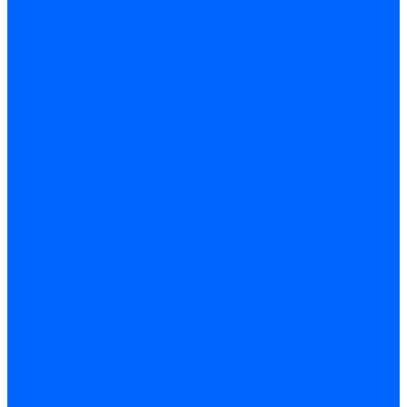
Производство фермы и мачты под дымовую трубу
Замена чугунных секций в котлах
Замена секций в котлах Kentatsu
Замена секций в котлах Универсал-6, 5
Замена секций в котлах КЧМ-5
О компании
Реквизиты
Статьи
Варианты оплаты
Варианты доставки
Политика конфиденциальности
Сертификаты
Блог
Вопрос-ответ
Новости
Видео
Наша Команда
Примеры поставок
Отзывы
На Яндексе
На Google
Подбор котла
Опросный лист уличные котлы
Опросный лист дымовая труба
Опросный лист пакет КЧМ