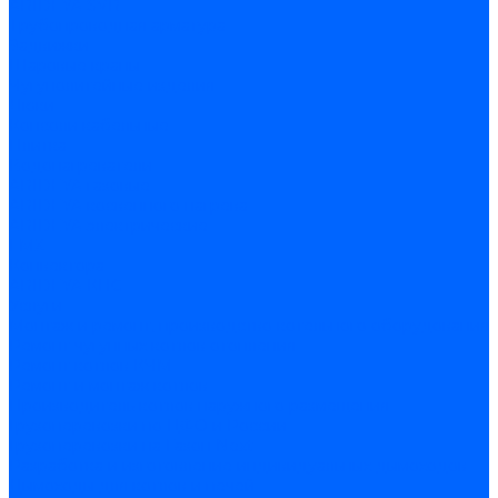
ARIDEYA SVR
Трубопроводная арматура
Задвижки
Шаровые краны
Чугунолитейные изделия
Люки
Консоли кабельные
Плитка
Водонагреватели
ARIDEYA газовые
ARIDEYA косвенного нагрева
ARIDEYA электрические
LMX
Конвектора
ARIDEYA КНС
Услуги
Монтаж и ремонт, производство котельного оборудования
Ремонт чугунных котлов отопления
Ремонт котлов КЧМ
Ремонт и монтаж котлов
Производитель котлов наружного размещения
Грузоперевозки по ЦФО и России
Грузоперевозки на Газон Next
Разработка и изготовление индивидуальных дымоходов
Дымоходы для котлов и печей