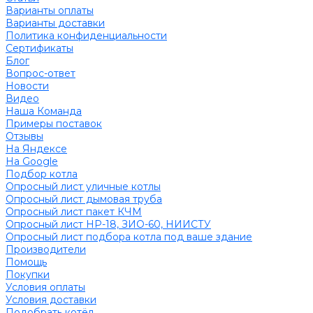
Варианты оплаты
Варианты доставки
Политика конфиденциальности
Сертификаты
Блог
Вопрос-ответ
Новости
Видео
Наша Команда
Примеры поставок
Отзывы
На Яндексе
На Google
Подбор котла
Опросный лист уличные котлы
Опросный лист дымовая труба
Опросный лист пакет КЧМ
Опросный лист НР-18, ЗИО-60, НИИСТУ
Опросный лист подбора котла под ваше здание
Производители
Помощь
Покупки
Условия оплаты
Условия доставки
Подобрать котёл