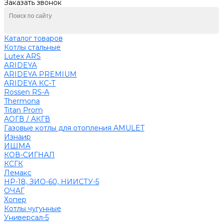
Заказать звонок
Каталог товаров
Котлы стальные
Lutex ARS
ARIDEYA
ARIDEYA PREMIUM
ARIDEYA КС-Т
Rossen RS-A
Thermona
Titan Prom
АОГВ / АКГВ
Газовые котлы для отопления AMULET
Изнаир
ИШМА
КОВ-СИГНАЛ
КСГК
Лемакс
НР-18, ЗИО-60, НИИСТУ-5
ОЧАГ
Хопер
Котлы чугунные
Универсал-5