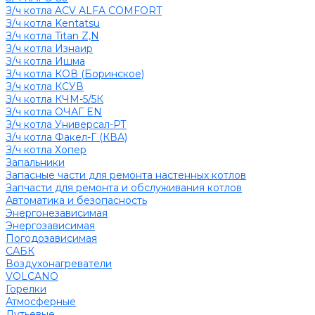
З/ч котла ACV ALFA COMFORT
З/ч котла Kentatsu
З/ч котла Titan Z,N
З/ч котла Изнаир
З/ч котла Ишма
З/ч котла КОВ (Боринское)
З/ч котла КСУВ
З/ч котла КЧМ-5/5К
З/ч котла ОЧАГ EN
З/ч котла Универсал-РТ
З/ч котла Факел-Г (КВА)
З/ч котла Хопер
Запальники
Запасные части для ремонта настенных котлов
Запчасти для ремонта и обслуживания котлов
Автоматика и безопасность
Энергонезависимая
Энергозависимая
Погодозависимая
САБК
Воздухонагреватели
VOLCANO
Горелки
Атмосферные
Дутьевые