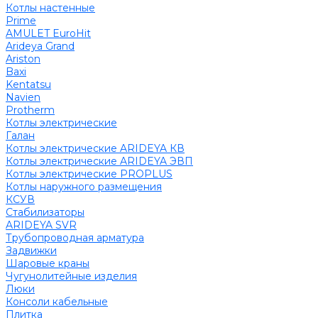
Котлы настенные
Prime
AMULET EuroHit
Arideya Grand
Ariston
Baxi
Kentatsu
Navien
Protherm
Котлы электрические
Галан
Котлы электрические ARIDEYA КВ
Котлы электрические ARIDEYA ЭВП
Котлы электрические PROPLUS
Котлы наружного размещения
КСУВ
Стабилизаторы
ARIDEYA SVR
Трубопроводная арматура
Задвижки
Шаровые краны
Чугунолитейные изделия
Люки
Консоли кабельные
Плитка