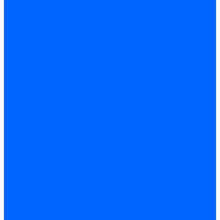
ARIDEYA КС-Т
Rossen RS-A
Thermona
Titan Prom
АОГВ / АКГВ
Газовые котлы для отопления AMULET
Изнаир
ИШМА
КОВ-СИГНАЛ
КСГК
Лемакс
НР-18, ЗИО-60, НИИСТУ-5
Котлы чугунные
Универсал-5
Универсал-6
КЧМ-5-К Комби
ARIDEYA КЧГО
Kentatsu
Kentatsu MAX M
Titan NT, ZM
КОВ Боринский
КЧМ-7 Гном
ОЧАГ КЧГ
Универсал-РТ