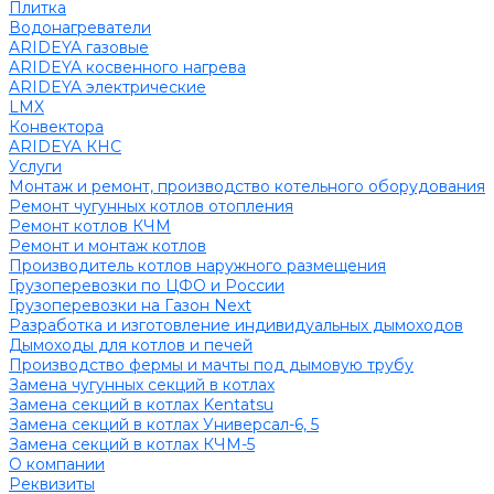
Плитка
Водонагреватели
ARIDEYA газовые
ARIDEYA косвенного нагрева
ARIDEYA электрические
LMX
Конвектора
ARIDEYA КНС
Услуги
Монтаж и ремонт, производство котельного оборудования
Ремонт чугунных котлов отопления
Ремонт котлов КЧМ
Ремонт и монтаж котлов
Производитель котлов наружного размещения
Грузоперевозки по ЦФО и России
Грузоперевозки на Газон Next
Разработка и изготовление индивидуальных дымоходов
Дымоходы для котлов и печей
Производство фермы и мачты под дымовую трубу
Замена чугунных секций в котлах
Замена секций в котлах Kentatsu
Замена секций в котлах Универсал-6, 5
Замена секций в котлах КЧМ-5
О компании
Реквизиты