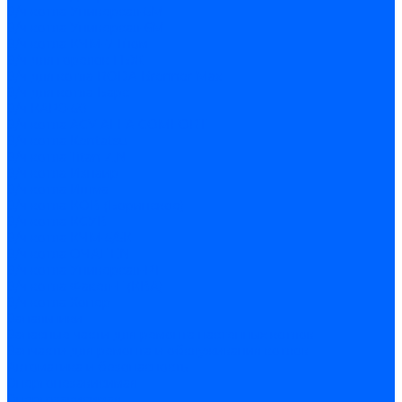
З/ч котла Универсал-5М
З/ч котла Универсал-6М
З/ч котла КЧМ-7 Гном
З/ч для горелок ГБЖ
З/ч для котла RODA Brenner Max
З/ч для котла Барс
З/ч КАРЭ-50
З/ч котла ACV ALFA COMFORT
З/ч котла Kentatsu
З/ч котла Titan Z,N
З/ч котла Изнаир
З/ч котла Ишма
З/ч котла КОВ (Боринское)
З/ч котла КСУВ
З/ч котла КЧМ-5/5К
З/ч котла ОЧАГ EN
З/ч котла Универсал-РТ
З/ч котла Факел-Г (КВА)
З/ч котла Хопер
Запальники
Запасные части для ремонта настенных котлов
Запчасти для ремонта и обслуживания котлов
Автоматика и безопасность
Энергонезависимая
Энергозависимая