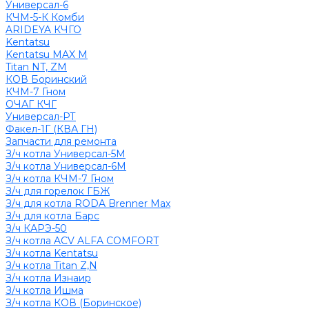
Универсал-6
КЧМ-5-К Комби
ARIDEYA КЧГО
Kentatsu
Kentatsu MAX M
Titan NT, ZM
КОВ Боринский
КЧМ-7 Гном
ОЧАГ КЧГ
Универсал-РТ
Факел-1Г (КВА ГН)
Запчасти для ремонта
З/ч котла Универсал-5М
З/ч котла Универсал-6М
З/ч котла КЧМ-7 Гном
З/ч для горелок ГБЖ
З/ч для котла RODA Brenner Max
З/ч для котла Барс
З/ч КАРЭ-50
З/ч котла ACV ALFA COMFORT
З/ч котла Kentatsu
З/ч котла Titan Z,N
З/ч котла Изнаир
З/ч котла Ишма
З/ч котла КОВ (Боринское)