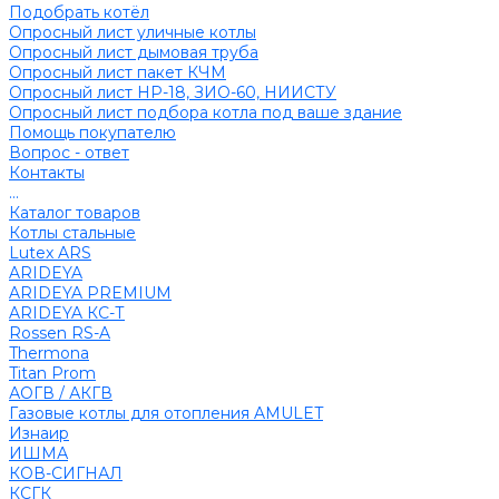
Подобрать котёл
Опросный лист уличные котлы
Опросный лист дымовая труба
Опросный лист пакет КЧМ
Опросный лист НР-18, ЗИО-60, НИИСТУ
Опросный лист подбора котла под ваше здание
Помощь покупателю
Вопрос - ответ
Контакты
...
Каталог товаров
Котлы стальные
Lutex ARS
ARIDEYA
ARIDEYA PREMIUM
ARIDEYA КС-Т
Rossen RS-A
Thermona
Titan Prom
АОГВ / АКГВ
Газовые котлы для отопления AMULET
Изнаир
ИШМА
КОВ-СИГНАЛ
КСГК