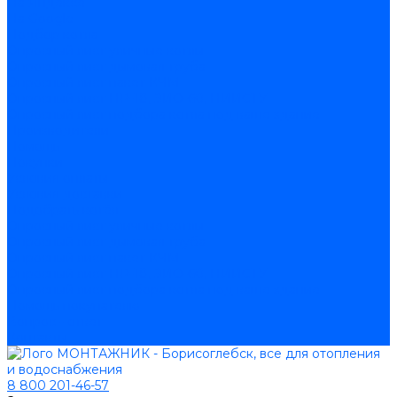
На Яндексе
На Google
Подбор котла
Опросный лист уличные котлы
Опросный лист дымовая труба
Опросный лист пакет КЧМ
Опросный лист НР-18, ЗИО-60, НИИСТУ
Опросный лист подбора котла под ваше здание
Производители
Помощь
Покупки
Условия оплаты
Условия доставки
Подобрать котёл
Опросный лист уличные котлы
Опросный лист дымовая труба
Опросный лист пакет КЧМ
Опросный лист НР-18, ЗИО-60, НИИСТУ
Опросный лист подбора котла под ваше здание
Помощь покупателю
Вопрос - ответ
Контакты
8 800 201-46-57