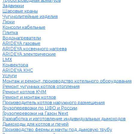
Трубопроводная арматура
Задвижки
Шаровые краны
Чугунолитейные изделия
Люки
Консоли кабельные
Плитка
Водонагреватели
ARIDEYA газовые
ARIDEYA косвенного нагрева
ARIDEYA электрические
LMX
Конвектора
ARIDEYA КНС
Услуги
Монтаж и ремонт, производство котельного оборудования
Ремонт чугунных котлов отопления
Ремонт котлов КЧМ
Ремонт и монтаж котлов
Производитель котлов наружного размещения
Грузоперевозки по ЦФО и России
Грузоперевозки на Газон Next
Разработка и изготовление индивидуальных дымоходов
Дымоходы для котлов и печей
Производство фермы и мачты под дымовую трубу