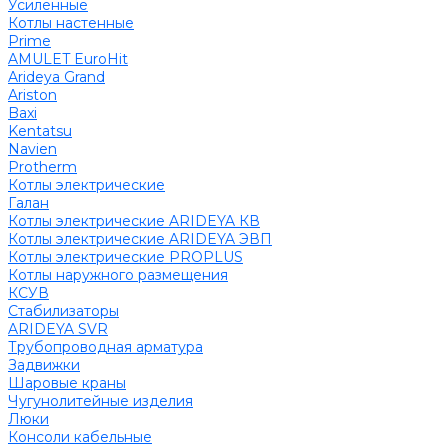
Усиленные
Котлы настенные
Prime
AMULET EuroHit
Arideya Grand
Ariston
Baxi
Kentatsu
Navien
Protherm
Котлы электрические
Галан
Котлы электрические ARIDEYA КВ
Котлы электрические ARIDEYA ЭВП
Котлы электрические PROPLUS
Котлы наружного размещения
КСУВ
Стабилизаторы
ARIDEYA SVR
Трубопроводная арматура
Задвижки
Шаровые краны
Чугунолитейные изделия
Люки
Консоли кабельные