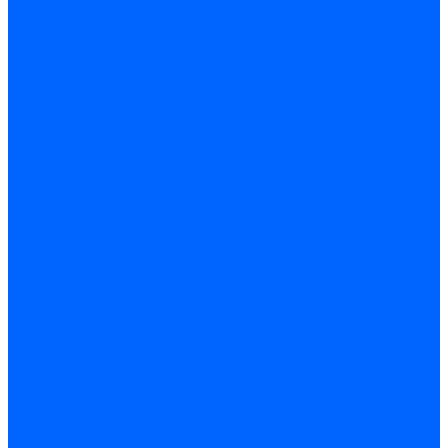
Атмосферные
Дутьевые
Жидкотопливные
Горелки КЧМ
Горелки ГФЖ
Горелки ГФГ
Колосники чугунные
Усиленные
Котлы настенные
Prime
AMULET EuroHit
Arideya Grand
Ariston
Baxi
Kentatsu
Navien
Protherm
Котлы электрические
Галан
Котлы электрические ARIDEYA КВ
Котлы электрические ARIDEYA ЭВП
Котлы электрические PROPLUS
Котлы наружного размещения
КСУВ
Стабилизаторы