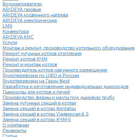
Водонагреватели
ARIDEYA газовые
ARIDEYA косвенного нагрева
ARIDEYA электрические
LMX
Конвектора
ARIDEYA КНС
Услуги
Монтаж и ремонт, производство котельного оборудования
Ремонт чугунных котлов отопления
Ремонт котлов КЧМ
Ремонт и монтаж котлов
Производитель котлов наружного размещения
Грузоперевозки по ЦФО и России
Грузоперевозки на Газон Next
Разработка и изготовление индивидуальных дымоходов
Дымоходы для котлов и печей
Производство фермы и мачты под дымовую трубу
Замена чугунных секций в котлах
Замена секций в котлах Kentatsu
Замена секций в котлах Универсал-6, 5
Замена секций в котлах КЧМ-5
О компании
Реквизиты
Статьи