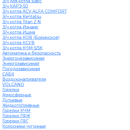
З/ч для котла Барс
З/ч КАРЭ-50
З/ч котла ACV ALFA COMFORT
З/ч котла Kentatsu
З/ч котла Titan Z,N
З/ч котла Изнаир
З/ч котла Ишма
З/ч котла КОВ (Боринское)
З/ч котла КСУВ
З/ч котла КЧМ-5/5К
Автоматика и безопасность
Энергонезависимая
Энергозависимая
Погодозависимая
САБК
Воздухонагреватели
VOLCANO
Горелки
Атмосферные
Дутьевые
Жидкотопливные
Горелки КЧМ
Горелки ГФЖ
Горелки ГФГ
Колосники чугунные