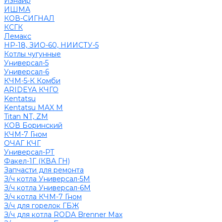
Изнаир
ИШМА
КОВ-СИГНАЛ
КСГК
Лемакс
НР-18, ЗИО-60, НИИСТУ-5
Котлы чугунные
Универсал-5
Универсал-6
КЧМ-5-К Комби
ARIDEYA КЧГО
Kentatsu
Kentatsu MAX M
Titan NT, ZM
КОВ Боринский
КЧМ-7 Гном
ОЧАГ КЧГ
Универсал-РТ
Факел-1Г (КВА ГН)
Запчасти для ремонта
З/ч котла Универсал-5М
З/ч котла Универсал-6М
З/ч котла КЧМ-7 Гном
З/ч для горелок ГБЖ
З/ч для котла RODA Brenner Max