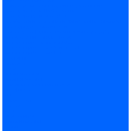
Ремонт и монтаж котлов
Производитель котлов наружного размещения
Грузоперевозки по ЦФО и России
Грузоперевозки на Газон Next
Разработка и изготовление индивидуальных дымоходов
Дымоходы для котлов и печей
Производство фермы и мачты под дымовую трубу
Замена чугунных секций в котлах
Замена секций в котлах Kentatsu
Замена секций в котлах Универсал-6, 5
Замена секций в котлах КЧМ-5
О компании
Реквизиты
Статьи
Варианты оплаты
Варианты доставки
Политика конфиденциальности
Сертификаты
Блог
Вопрос-ответ
Новости
Видео
Наша Команда
Примеры поставок
Отзывы