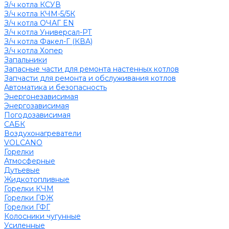
З/ч котла КСУВ
З/ч котла КЧМ-5/5К
З/ч котла ОЧАГ EN
З/ч котла Универсал-РТ
З/ч котла Факел-Г (КВА)
З/ч котла Хопер
Запальники
Запасные части для ремонта настенных котлов
Запчасти для ремонта и обслуживания котлов
Автоматика и безопасность
Энергонезависимая
Энергозависимая
Погодозависимая
САБК
Воздухонагреватели
VOLCANO
Горелки
Атмосферные
Дутьевые
Жидкотопливные
Горелки КЧМ
Горелки ГФЖ
Горелки ГФГ
Колосники чугунные
Усиленные