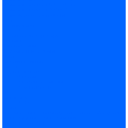
Котлы электрические ARIDEYA ЭВП
Котлы электрические PROPLUS
Котлы наружного размещения
КСУВ
Стабилизаторы
ARIDEYA SVR
Трубопроводная арматура
Задвижки
Шаровые краны
Чугунолитейные изделия
Люки
Консоли кабельные
Плитка
Водонагреватели
ARIDEYA газовые
ARIDEYA косвенного нагрева
ARIDEYA электрические
LMX
Конвектора
ARIDEYA КНС
Услуги
Монтаж и ремонт, производство котельного оборудования
Ремонт чугунных котлов отопления
Ремонт котлов КЧМ