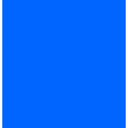
Опросный лист НР-18, ЗИО-60, НИИСТУ
Опросный лист подбора котла под ваше здание
Производители
Помощь
Покупки
Условия оплаты
Условия доставки
Подобрать котёл
Опросный лист уличные котлы
Опросный лист дымовая труба
Опросный лист пакет КЧМ
Опросный лист НР-18, ЗИО-60, НИИСТУ
Опросный лист подбора котла под ваше здание
Помощь покупателю
Вопрос - ответ
Контакты
...
Каталог товаров
Котлы стальные
Lutex ARS
ARIDEYA
ARIDEYA PREMIUM
ARIDEYA КС-Т
Rossen RS-A
Thermona