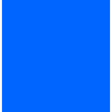
Погодозависимая
САБК
Воздухонагреватели
VOLCANO
Горелки
Атмосферные
Дутьевые
Жидкотопливные
Горелки КЧМ
Горелки ГФЖ
Горелки ГФГ
Колосники чугунные
Усиленные
Котлы настенные
Prime
AMULET EuroHit
Arideya Grand
Ariston
Baxi
Kentatsu
Navien
Protherm
Котлы электрические
Галан
Котлы электрические ARIDEYA КВ