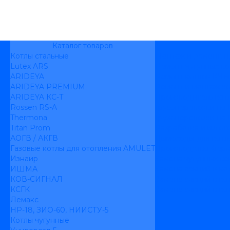
Каталог товаров
Котлы стальные
Монтаж и ремонт, 
Lutex ARS
Ремонт чугунных ко
ARIDEYA
Ремонт котлов КЧ
ARIDEYA PREMIUM
Ремонт и монтаж к
ARIDEYA КС-Т
Производитель кот
Rossen RS-A
Грузоперевозки по
Thermona
Грузоперевозки на 
Titan Prom
Разработка и изго
АОГВ / АКГВ
Дымоходы для котл
Газовые котлы для отопления AMULET
Производство ферм
Изнаир
Замена чугунных се
ИШМА
Замена секций в ко
КОВ-СИГНАЛ
Замена секций в кот
КСГК
Замена секций в ко
Лемакс
НР-18, ЗИО-60, НИИСТУ-5
Котлы чугунные