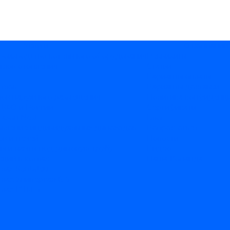
Услуги
О компании
производство котельного оборудования
Реквизиты
тлов отопления
Статьи
М
Варианты оплаты
отлов
Варианты доставки
лов наружного размещения
Политика конфиденц
 ЦФО и России
Сертификаты
Газон Next
Блог
товление индивидуальных дымоходов
Вопрос-ответ
ов и печей
Новости
ы и мачты под дымовую трубу
Видео
кций в котлах
Наша Команда
тлах Kentatsu
лах Универсал-6, 5
тлах КЧМ-5