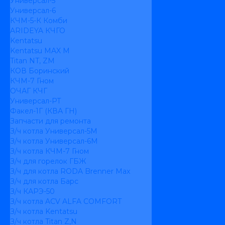
Универсал-5
Универсал-6
КЧМ-5-К Комби
ARIDEYA КЧГО
Kentatsu
Kentatsu MAX M
Titan NT, ZM
КОВ Боринский
КЧМ-7 Гном
ОЧАГ КЧГ
Универсал-РТ
Факел-1Г (КВА ГН)
Запчасти для ремонта
З/ч котла Универсал-5М
З/ч котла Универсал-6М
З/ч котла КЧМ-7 Гном
З/ч для горелок ГБЖ
З/ч для котла RODA Brenner Max
З/ч для котла Барс
З/ч КАРЭ-50
З/ч котла ACV ALFA COMFORT
З/ч котла Kentatsu
З/ч котла Titan Z,N