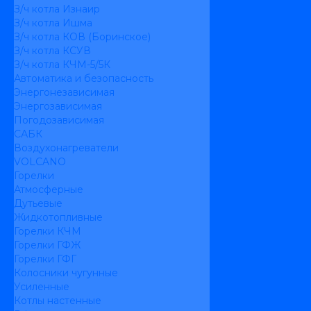
З/ч котла Изнаир
З/ч котла Ишма
З/ч котла КОВ (Боринское)
З/ч котла КСУВ
З/ч котла КЧМ-5/5К
Автоматика и безопасность
Энергонезависимая
Энергозависимая
Погодозависимая
САБК
Воздухонагреватели
VOLCANO
Горелки
Атмосферные
Дутьевые
Жидкотопливные
Горелки КЧМ
Горелки ГФЖ
Горелки ГФГ
Колосники чугунные
Усиленные
Котлы настенные