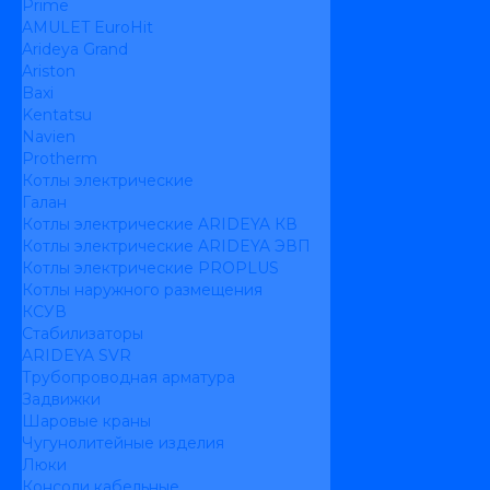
Prime
AMULET EuroHit
Arideya Grand
Ariston
Baxi
Kentatsu
Navien
Protherm
Котлы электрические
Галан
Котлы электрические ARIDEYA КВ
Котлы электрические ARIDEYA ЭВП
Котлы электрические PROPLUS
Котлы наружного размещения
КСУВ
Стабилизаторы
ARIDEYA SVR
Трубопроводная арматура
Задвижки
Шаровые краны
Чугунолитейные изделия
Люки
Консоли кабельные