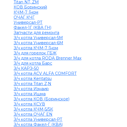
Titan NT, ZM
КОВ Боринский
КЧМ-7 Гном
ОЧАГ КЧГ
Универсал-РТ
Факел-1Г (КВА ГН)
Запчасти для ремонта
З/ч котла Универсал-5М
З/ч котла Универсал-6М
З/ч котла КЧМ-7 Гном
З/ч для горелок ГБЖ
З/ч для котла RODA Brenner Max
З/ч для котла Барс
З/ч КАРЭ-50
З/ч котла ACV ALFA COMFORT
З/ч котла Kentatsu
З/ч котла Titan Z,N
З/ч котла Изнаир
З/ч котла Ишма
З/ч котла КОВ (Боринское)
З/ч котла КСУВ
З/ч котла КЧМ-5/5К
З/ч котла ОЧАГ EN
З/ч котла Универсал-РТ
З/ч котла Факел-Г (КВА)