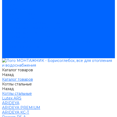
Покупки
Условия оплаты
Условия доставки
Подобрать котёл
Опросный лист уличные котлы
Опросный лист дымовая труба
Опросный лист пакет КЧМ
Опросный лист НР-18, ЗИО-60, НИИСТУ
Опросный лист подбора котла под ваше здание
Помощь покупателю
Вопрос - ответ
Контакты
Каталог товаров
Назад
Каталог товаров
Котлы стальные
Назад
Котлы стальные
Lutex ARS
ARIDEYA
ARIDEYA PREMIUM
ARIDEYA КС-Т