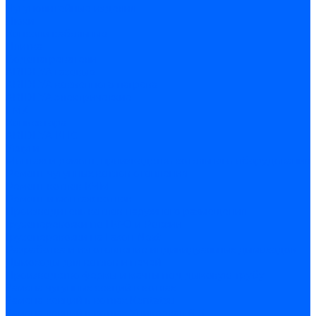
Чугунолитейные изделия
Люки
Консоли кабельные
Плитка
Водонагреватели
ARIDEYA газовые
ARIDEYA косвенного нагрева
ARIDEYA электрические
LMX
Конвектора
ARIDEYA КНС
Услуги
Монтаж и ремонт, производство котельного оборудования
Ремонт чугунных котлов отопления
Ремонт котлов КЧМ
Ремонт и монтаж котлов
Производитель котлов наружного размещения
Грузоперевозки по ЦФО и России
Грузоперевозки на Газон Next
Разработка и изготовление индивидуальных дымоходов
Дымоходы для котлов и печей
Производство фермы и мачты под дымовую трубу
Замена чугунных секций в котлах
Замена секций в котлах Kentatsu
Замена секций в котлах Универсал-6, 5