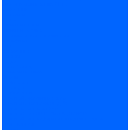
Замена секций в котлах КЧМ-5
О компании
Реквизиты
Статьи
Варианты оплаты
Варианты доставки
Политика конфиденциальности
Сертификаты
Блог
Вопрос-ответ
Новости
Видео
Наша Команда
Примеры поставок
Отзывы
На Яндексе
На Google
Подбор котла
Опросный лист уличные котлы
Опросный лист дымовая труба
Опросный лист пакет КЧМ
Опросный лист НР-18, ЗИО-60, НИИСТУ
Опросный лист подбора котла под ваше здание
Производители
Помощь