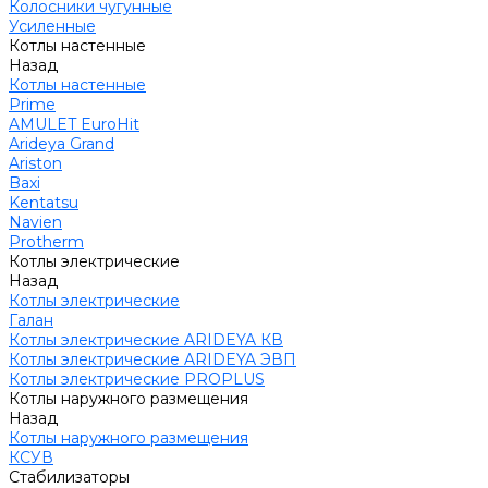
Колосники чугунные
Усиленные
Котлы настенные
Назад
Котлы настенные
Prime
AMULET EuroHit
Arideya Grand
Ariston
Baxi
Kentatsu
Navien
Protherm
Котлы электрические
Назад
Котлы электрические
Галан
Котлы электрические ARIDEYA КВ
Котлы электрические ARIDEYA ЭВП
Котлы электрические PROPLUS
Котлы наружного размещения
Назад
Котлы наружного размещения
КСУВ
Стабилизаторы