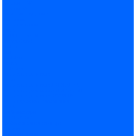
Горелки ГФЖ
Горелки ГФГ
Колосники чугунные
Усиленные
Котлы настенные
Prime
AMULET EuroHit
Arideya Grand
Ariston
Baxi
Kentatsu
Navien
Protherm
Котлы электрические
Галан
Котлы электрические ARIDEYA КВ
Котлы электрические ARIDEYA ЭВП
Котлы электрические PROPLUS
Котлы наружного размещения
КСУВ
Стабилизаторы
ARIDEYA SVR
Трубопроводная арматура
Задвижки
Шаровые краны