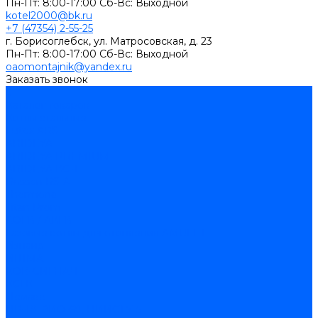
Пн-Пт: 8:00-17:00 Cб-Вс: Выходной
kotel2000@bk.ru
+7 (47354) 2-55-25
г. Борисоглебск, ул. Матросовская, д. 23
Пн-Пт: 8:00-17:00 Cб-Вс: Выходной
oaomontajnik@yandex.ru
Заказать звонок
...
Каталог товаров
Котлы стальные
Lutex ARS
ARIDEYA
ARIDEYA PREMIUM
ARIDEYA КС-Т
Rossen RS-A
Thermona
Titan Prom
АОГВ / АКГВ
Газовые котлы для отопления AMULET
Изнаир
ИШМА
КОВ-СИГНАЛ
КСГК
Лемакс
НР-18, ЗИО-60, НИИСТУ-5