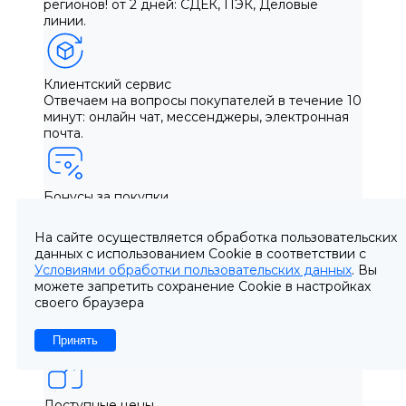
регионов! от 2 дней: СДЕК, ПЭК, Деловые
линии.
Клиентский сервис
Отвечаем на вопросы покупателей в течение 10
минут: онлайн чат, мессенджеры, электронная
почта.
Бонусы за покупки
Постоянные клиенты = отличные скидки!
Выгода при покупке до 30%.
На сайте осуществляется обработка пользовательских
данных с использованием Cookie в соответствии с
Условиями обработки пользовательских данных
. Вы
можете запретить сохранение Cookie в настройках
Гарантия качества
своего браузера
Соответствуем требованиям и стандартам
качества ГОСТ. Вся продукция
сертифицирована.
Принять
Доступные цены