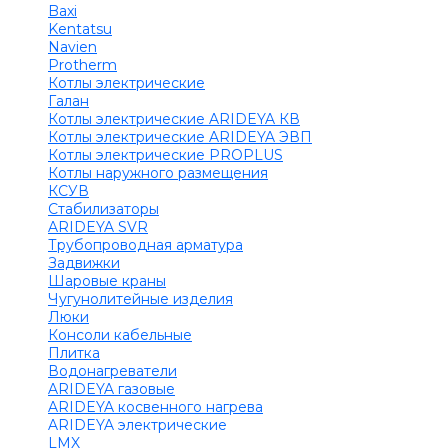
Baxi
Kentatsu
Navien
Protherm
Котлы электрические
Галан
Котлы электрические ARIDEYA КВ
Котлы электрические ARIDEYA ЭВП
Котлы электрические PROPLUS
Котлы наружного размещения
КСУВ
Стабилизаторы
ARIDEYA SVR
Трубопроводная арматура
Задвижки
Шаровые краны
Чугунолитейные изделия
Люки
Консоли кабельные
Плитка
Водонагреватели
ARIDEYA газовые
ARIDEYA косвенного нагрева
ARIDEYA электрические
LMX