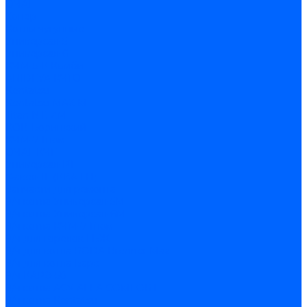
ОЧАГ
Хопер
Котлы чугунные
Универсал-5
Универсал-6
КЧМ-5-К Комби
ARIDEYA КЧГО
Kentatsu
Kentatsu MAX M
Titan NT, ZM
КОВ Боринский
КЧМ-7 Гном
ОЧАГ КЧГ
Универсал-РТ
Факел-1Г (КВА ГН)
Запчасти для ремонта
З/ч котла Универсал-5М
З/ч котла Универсал-6М
З/ч котла КЧМ-7 Гном
З/ч для горелок ГБЖ
З/ч для котла RODA Brenner Max
З/ч для котла Барс
З/ч КАРЭ-50
З/ч котла ACV ALFA COMFORT
З/ч котла Kentatsu