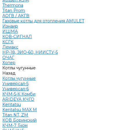
Rossen RS-A
Thermona
Titan Prom
АОГВ / АКГВ
Газовые котлы для отопления AMULET
Изнаир
ИШМА
КОВ-СИГНАЛ
КСГК
Лемакс
НР-18, ЗИО-60, НИИСТУ-5
ОЧАГ
Хопер
Котлы чугунные
Назад
Котлы чугунные
Универсал-5
Универсал-6
КЧМ-5-К Комби
ARIDEYA КЧГО
Kentatsu
Kentatsu MAX M
Titan NT, ZM
КОВ Боринский
КЧМ-7 Гном