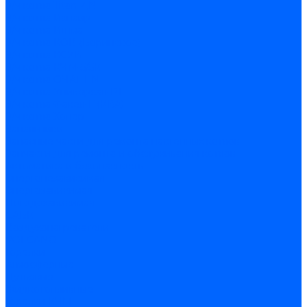
З/ч котла Titan Z,N
З/ч котла Изнаир
З/ч котла Ишма
З/ч котла КОВ (Боринское)
З/ч котла КСУВ
З/ч котла КЧМ-5/5К
З/ч котла ОЧАГ EN
З/ч котла Универсал-РТ
З/ч котла Факел-Г (КВА)
З/ч котла Хопер
Запальники
Запасные части для ремонта настенных котлов
Запчасти для ремонта и обслуживания котлов
Автоматика и безопасность
Энергонезависимая
Энергозависимая
Погодозависимая
САБК
Воздухонагреватели
VOLCANO
Горелки
Атмосферные
Дутьевые
Жидкотопливные
Горелки КЧМ