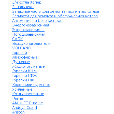
З/ч котла Хопер
Запальники
Запасные части для ремонта настенных котлов
Запчасти для ремонта и обслуживания котлов
Автоматика и безопасность
Энергонезависимая
Энергозависимая
Погодозависимая
САБК
Воздухонагреватели
VOLCANO
Горелки
Атмосферные
Дутьевые
Жидкотопливные
Горелки КЧМ
Горелки ГФЖ
Горелки ГФГ
Колосники чугунные
Усиленные
Котлы настенные
Prime
AMULET EuroHit
Arideya Grand
Ariston