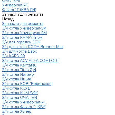
ОЧАГ КЧГ
Универсал-РТ
Факел-1Г (КВА ГН)
Запчасти для ремонта
Назад
Запчасти для ремонта
З/ч котла Универсал-5М
З/ч котла Универсал-6М
З/ч котла КЧМ-7 Гном
З/ч для горелок ГБЖ
З/ч для котла RODA Brenner Max
З/ч для котла Барс
З/ч КАРЭ-50
З/ч котла ACV ALFA COMFORT
З/ч котла Kentatsu
З/ч котла Titan Z,N
З/ч котла Изнаир
З/ч котла Ишма
З/ч котла КОВ (Боринское)
З/ч котла КСУВ
З/ч котла КЧМ-5/5К
З/ч котла ОЧАГ EN
З/ч котла Универсал-РТ
З/ч котла Факел-Г (КВА)
З/ч котла Хопер