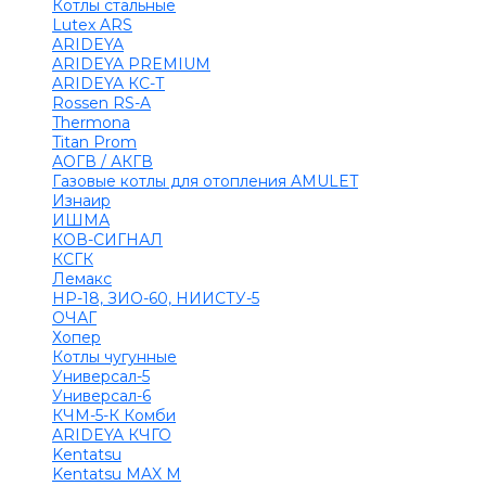
Котлы стальные
Lutex ARS
ARIDEYA
ARIDEYA PREMIUM
ARIDEYA КС-Т
Rossen RS-A
Thermona
Titan Prom
АОГВ / АКГВ
Газовые котлы для отопления AMULET
Изнаир
ИШМА
КОВ-СИГНАЛ
КСГК
Лемакс
НР-18, ЗИО-60, НИИСТУ-5
ОЧАГ
Хопер
Котлы чугунные
Универсал-5
Универсал-6
КЧМ-5-К Комби
ARIDEYA КЧГО
Kentatsu
Kentatsu MAX M