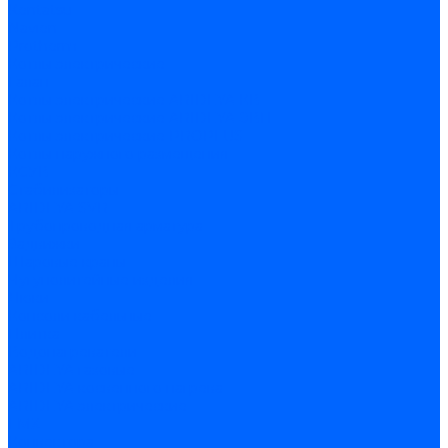
Kentatsu
Navien
Protherm
Котлы электрические
Галан
Котлы электрические ARIDEYA КВ
Котлы электрические ARIDEYA ЭВП
Котлы электрические PROPLUS
Котлы наружного размещения
КСУВ
Стабилизаторы
ARIDEYA SVR
Трубопроводная арматура
Задвижки
Шаровые краны
Чугунолитейные изделия
Люки
Консоли кабельные
Плитка
Водонагреватели
ARIDEYA газовые
ARIDEYA косвенного нагрева
ARIDEYA электрические
LMX
Конвектора