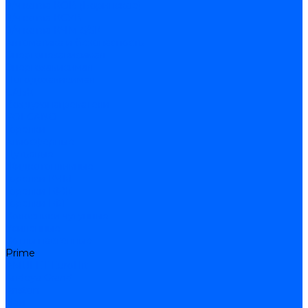
З/ч котла КОВ (Боринское)
З/ч котла КСУВ
З/ч котла КЧМ-5/5К
Автоматика и безопасность
Энергонезависимая
Энергозависимая
Погодозависимая
САБК
Воздухонагреватели
VOLCANO
Горелки
Атмосферные
Дутьевые
Жидкотопливные
Горелки КЧМ
Горелки ГФЖ
Горелки ГФГ
Колосники чугунные
Усиленные
Котлы настенные
Prime
AMULET EuroHit
Arideya Grand
Ariston
Baxi