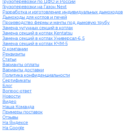
Грузоперевозки по ЦФО и России
Грузоперевозки на Газон Next
Разработка и изготовление индивидуальных дымоходов
Дымоходы для котлов и печей
Производство фермы и мачты под дымовую трубу
Замена чугунных секций в котлах
Замена секций в котлах Kentatsu
Замена секций в котлах Универсал-6, 5
Замена секций в котлах КЧМ-5
О компании
Реквизиты
Статьи
Варианты оплаты
Варианты доставки
Политика конфиденциальности
Сертификаты
Блог
Вопрос-ответ
Новости
Видео
Наша Команда
Примеры поставок
Отзывы
На Яндексе
На Google