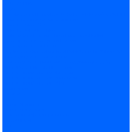
ARIDEYA КНС
Услуги
Монтаж и ремонт, производство котельного оборудования
Ремонт чугунных котлов отопления
Ремонт котлов КЧМ
Ремонт и монтаж котлов
Производитель котлов наружного размещения
Грузоперевозки по ЦФО и России
Грузоперевозки на Газон Next
Разработка и изготовление индивидуальных дымоходов
Дымоходы для котлов и печей
Производство фермы и мачты под дымовую трубу
Замена чугунных секций в котлах
Замена секций в котлах Kentatsu
Замена секций в котлах Универсал-6, 5
Замена секций в котлах КЧМ-5
О компании
Реквизиты
Статьи
Варианты оплаты
Варианты доставки
Политика конфиденциальности
Сертификаты
Блог
Вопрос-ответ