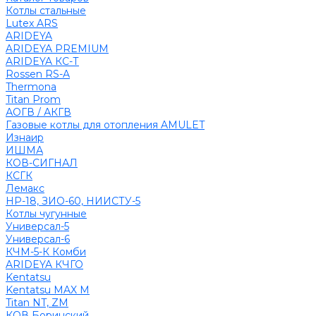
Котлы стальные
Lutex ARS
ARIDEYA
ARIDEYA PREMIUM
ARIDEYA КС-Т
Rossen RS-A
Thermona
Titan Prom
АОГВ / АКГВ
Газовые котлы для отопления AMULET
Изнаир
ИШМА
КОВ-СИГНАЛ
КСГК
Лемакс
НР-18, ЗИО-60, НИИСТУ-5
Котлы чугунные
Универсал-5
Универсал-6
КЧМ-5-К Комби
ARIDEYA КЧГО
Kentatsu
Kentatsu MAX M
Titan NT, ZM
КОВ Боринский