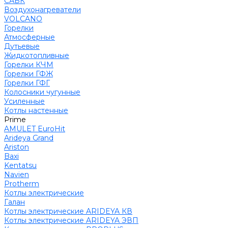
САБК
Воздухонагреватели
VOLCANO
Горелки
Атмосферные
Дутьевые
Жидкотопливные
Горелки КЧМ
Горелки ГФЖ
Горелки ГФГ
Колосники чугунные
Усиленные
Котлы настенные
Prime
AMULET EuroHit
Arideya Grand
Ariston
Baxi
Kentatsu
Navien
Protherm
Котлы электрические
Галан
Котлы электрические ARIDEYA КВ
Котлы электрические ARIDEYA ЭВП