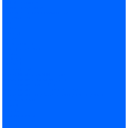
Варианты оплаты
Варианты доставки
Политика конфиденциальности
Сертификаты
Блог
Вопрос-ответ
Новости
Видео
Наша Команда
Примеры поставок
Отзывы
На Яндексе
На Google
Подбор котла
Опросный лист уличные котлы
Опросный лист дымовая труба
Опросный лист пакет КЧМ
Опросный лист НР-18, ЗИО-60, НИИСТУ
Опросный лист подбора котла под ваше здание
Производители
Помощь
Покупки
Условия оплаты
Условия доставки
Подобрать котёл