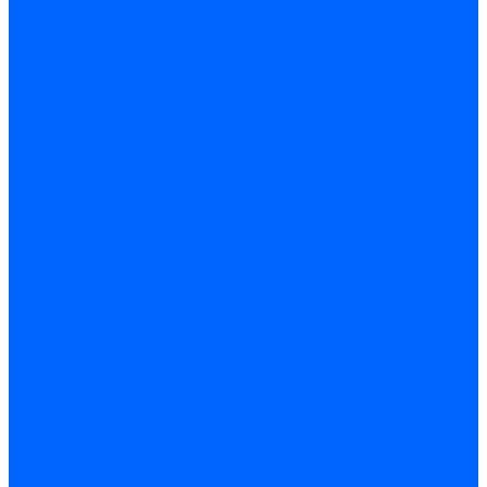
Универсал-5
Универсал-6
КЧМ-5-К Комби
ARIDEYA КЧГО
Kentatsu
Kentatsu MAX M
Titan NT, ZM
КОВ Боринский
КЧМ-7 Гном
ОЧАГ КЧГ
Универсал-РТ
Факел-1Г (КВА ГН)
Запчасти для ремонта
З/ч котла Универсал-5М
З/ч котла Универсал-6М
З/ч котла КЧМ-7 Гном
З/ч для горелок ГБЖ
З/ч для котла RODA Brenner Max
З/ч для котла Барс
З/ч КАРЭ-50
З/ч котла ACV ALFA COMFORT
З/ч котла Kentatsu
З/ч котла Titan Z,N
З/ч котла Изнаир
З/ч котла Ишма