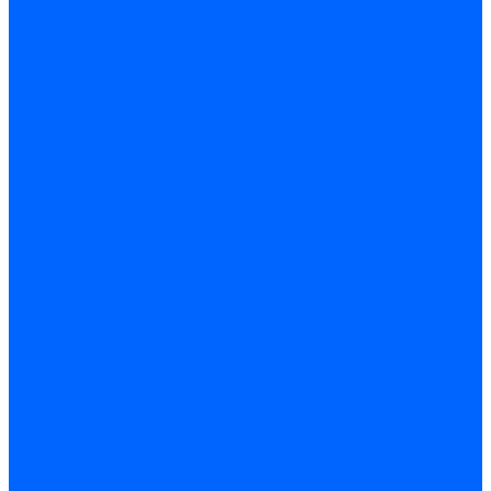
Вопрос - ответ
Контакты
...
Каталог товаров
Котлы стальные
Lutex ARS
ARIDEYA
ARIDEYA PREMIUM
ARIDEYA КС-Т
Rossen RS-A
Thermona
Titan Prom
АОГВ / АКГВ
Газовые котлы для отопления AMULET
Изнаир
ИШМА
КОВ-СИГНАЛ
КСГК
Лемакс
НР-18, ЗИО-60, НИИСТУ-5
ОЧАГ
Хопер
Котлы чугунные
Универсал-5