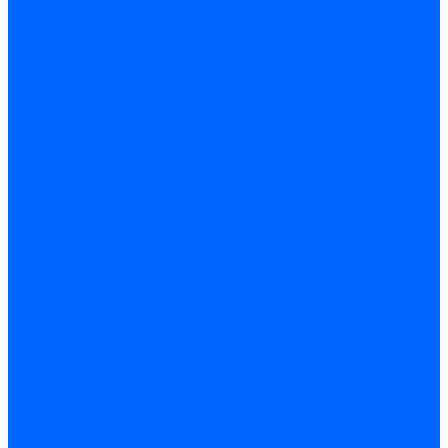
Универсал-6
КЧМ-5-К Комби
ARIDEYA КЧГО
Kentatsu
Kentatsu MAX M
Titan NT, ZM
КОВ Боринский
КЧМ-7 Гном
ОЧАГ КЧГ
Универсал-РТ
Факел-1Г (КВА ГН)
Запчасти для ремонта
З/ч котла Универсал-5М
З/ч котла Универсал-6М
З/ч котла КЧМ-7 Гном
З/ч для горелок ГБЖ
З/ч для котла RODA Brenner Max
З/ч для котла Барс
З/ч КАРЭ-50
З/ч котла ACV ALFA COMFORT
З/ч котла Kentatsu
З/ч котла Titan Z,N
З/ч котла Изнаир
З/ч котла Ишма
З/ч котла КОВ (Боринское)