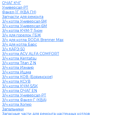
ОЧАГ КЧГ
Универсал-РТ
Факел-1Г (КВА ГН)
Запчасти для ремонта
З/ч котла Универсал-5М
З/ч котла Универсал-6М
З/ч котла КЧМ-7 Гном
З/ч для горелок ГБЖ
З/ч для котла RODA Brenner Max
З/ч для котла Барс
З/ч КАРЭ-50
З/ч котла ACV ALFA COMFORT
З/ч котла Kentatsu
З/ч котла Titan Z,N
З/ч котла Изнаир
З/ч котла Ишма
З/ч котла КОВ (Боринское)
З/ч котла КСУВ
З/ч котла КЧМ-5/5К
З/ч котла ОЧАГ EN
З/ч котла Универсал-РТ
З/ч котла Факел-Г (КВА)
З/ч котла Хопер
Запальники
Запасные части для ремонта настенных котлов