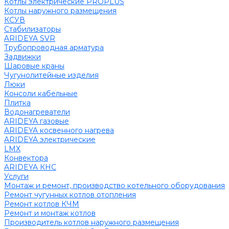
Котлы электрические PROPLUS
Котлы наружного размещения
КСУВ
Стабилизаторы
ARIDEYA SVR
Трубопроводная арматура
Задвижки
Шаровые краны
Чугунолитейные изделия
Люки
Консоли кабельные
Плитка
Водонагреватели
ARIDEYA газовые
ARIDEYA косвенного нагрева
ARIDEYA электрические
LMX
Конвектора
ARIDEYA КНС
Услуги
Монтаж и ремонт, производство котельного оборудования
Ремонт чугунных котлов отопления
Ремонт котлов КЧМ
Ремонт и монтаж котлов
Производитель котлов наружного размещения