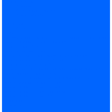
Водонагреватели
ARIDEYA газовые
ARIDEYA косвенного нагрева
ARIDEYA электрические
LMX
Конвектора
ARIDEYA КНС
Услуги
Монтаж и ремонт, производство котельного оборудования
Ремонт чугунных котлов отопления
Ремонт котлов КЧМ
Ремонт и монтаж котлов
Производитель котлов наружного размещения
Грузоперевозки по ЦФО и России
Грузоперевозки на Газон Next
Разработка и изготовление индивидуальных дымоходов
Дымоходы для котлов и печей
Производство фермы и мачты под дымовую трубу
Замена чугунных секций в котлах
Замена секций в котлах Kentatsu
Замена секций в котлах Универсал-6, 5
Замена секций в котлах КЧМ-5
О компании
Реквизиты
Статьи