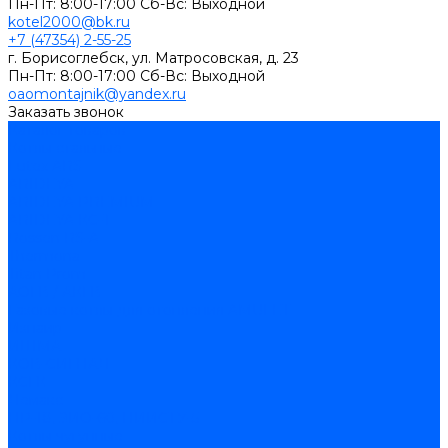
Пн-Пт: 8:00-17:00 Cб-Вс: Выходной
kotel2000@bk.ru
+7 (47354) 2-55-25
г. Борисоглебск, ул. Матросовская, д. 23
Пн-Пт: 8:00-17:00 Cб-Вс: Выходной
oaomontajnik@yandex.ru
Заказать звонок
Каталог товаров
Котлы стальные
Lutex ARS
ARIDEYA
ARIDEYA PREMIUM
ARIDEYA КС-Т
Rossen RS-A
Thermona
Titan Prom
АОГВ / АКГВ
Газовые котлы для отопления AMULET
Изнаир
ИШМА
КОВ-СИГНАЛ
КСГК
Лемакс
НР-18, ЗИО-60, НИИСТУ-5
Котлы чугунные