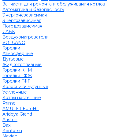
Запчасти для ремонта и обслуживания котлов
Автоматика и безопасность
Энергонезависимая
Энергозависимая
Погодозависимая
САБК
Воздухонагреватели
VOLCANO
Горелки
Атмосферные
Дутьевые
Жидкотопливные
Горелки КЧМ
Горелки ГФЖ
Горелки ГФГ
Колосники чугунные
Усиленные
Котлы настенные
Prime
AMULET EuroHit
Arideya Grand
Ariston
Baxi
Kentatsu
Navien