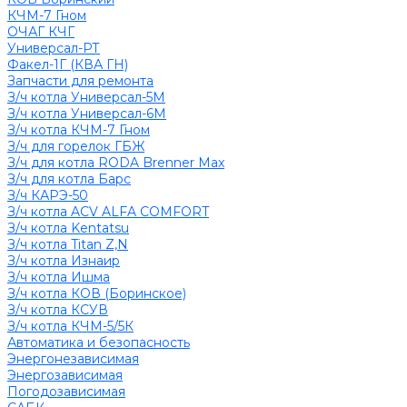
КЧМ-7 Гном
ОЧАГ КЧГ
Универсал-РТ
Факел-1Г (КВА ГН)
Запчасти для ремонта
З/ч котла Универсал-5М
З/ч котла Универсал-6М
З/ч котла КЧМ-7 Гном
З/ч для горелок ГБЖ
З/ч для котла RODA Brenner Max
З/ч для котла Барс
З/ч КАРЭ-50
З/ч котла ACV ALFA COMFORT
З/ч котла Kentatsu
З/ч котла Titan Z,N
З/ч котла Изнаир
З/ч котла Ишма
З/ч котла КОВ (Боринское)
З/ч котла КСУВ
З/ч котла КЧМ-5/5К
Автоматика и безопасность
Энергонезависимая
Энергозависимая
Погодозависимая