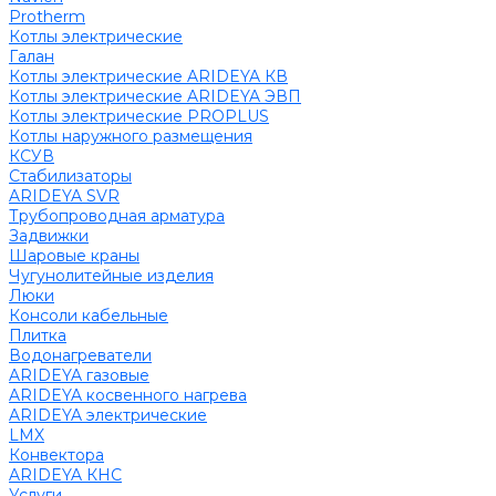
Protherm
Котлы электрические
Галан
Котлы электрические ARIDEYA КВ
Котлы электрические ARIDEYA ЭВП
Котлы электрические PROPLUS
Котлы наружного размещения
КСУВ
Стабилизаторы
ARIDEYA SVR
Трубопроводная арматура
Задвижки
Шаровые краны
Чугунолитейные изделия
Люки
Консоли кабельные
Плитка
Водонагреватели
ARIDEYA газовые
ARIDEYA косвенного нагрева
ARIDEYA электрические
LMX
Конвектора
ARIDEYA КНС
Услуги