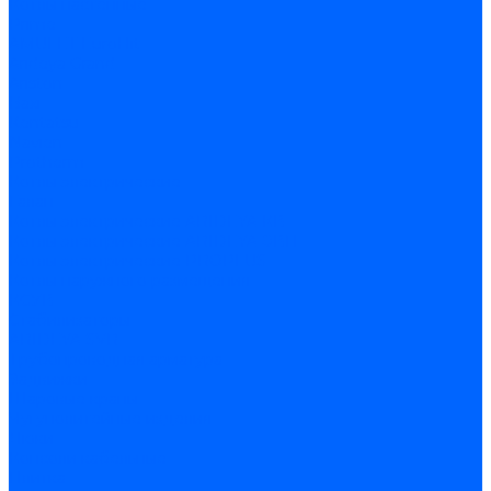
Котлы настенные
Prime
AMULET EuroHit
Arideya Grand
Ariston
Baxi
Kentatsu
Navien
Protherm
Котлы электрические
Галан
Котлы электрические ARIDEYA КВ
Котлы электрические ARIDEYA ЭВП
Котлы электрические PROPLUS
Котлы наружного размещения
КСУВ
Стабилизаторы
ARIDEYA SVR
Трубопроводная арматура
Задвижки
Шаровые краны
Чугунолитейные изделия
Люки
Консоли кабельные
Плитка