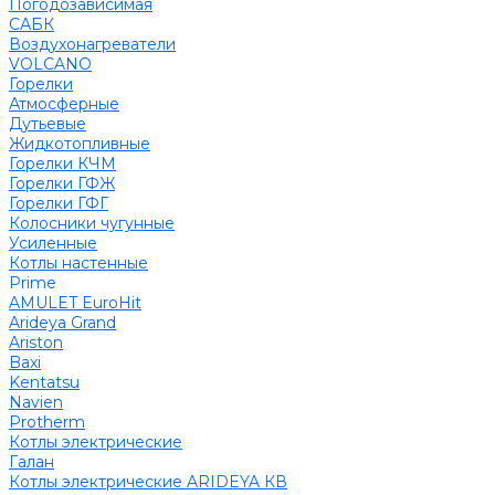
Погодозависимая
САБК
Воздухонагреватели
VOLCANO
Горелки
Атмосферные
Дутьевые
Жидкотопливные
Горелки КЧМ
Горелки ГФЖ
Горелки ГФГ
Колосники чугунные
Усиленные
Котлы настенные
Prime
AMULET EuroHit
Arideya Grand
Ariston
Baxi
Kentatsu
Navien
Protherm
Котлы электрические
Галан
Котлы электрические ARIDEYA КВ