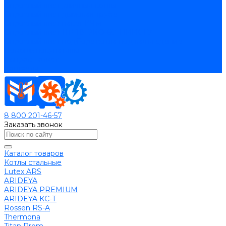
Опросный лист уличные котлы
Опросный лист дымовая труба
Опросный лист пакет КЧМ
Опросный лист НР-18, ЗИО-60, НИИСТУ
Опросный лист подбора котла под ваше здание
Помощь покупателю
Вопрос - ответ
Контакты
8 800 201-46-57
Заказать звонок
Каталог товаров
Котлы стальные
Lutex ARS
ARIDEYA
ARIDEYA PREMIUM
ARIDEYA КС-Т
Rossen RS-A
Thermona