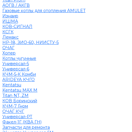
Titan Prom
АОГВ / АКГВ
Газовые котлы для отопления AMULET
Изнаир
ИШМА
КОВ-СИГНАЛ
КСГК
Лемакс
НР-18, ЗИО-60, НИИСТУ-5
ОЧАГ
Хопер
Котлы чугунные
Универсал-5
Универсал-6
КЧМ-5-К Комби
ARIDEYA КЧГО
Kentatsu
Kentatsu MAX M
Titan NT, ZM
КОВ Боринский
КЧМ-7 Гном
ОЧАГ КЧГ
Универсал-РТ
Факел-1Г (КВА ГН)
Запчасти для ремонта