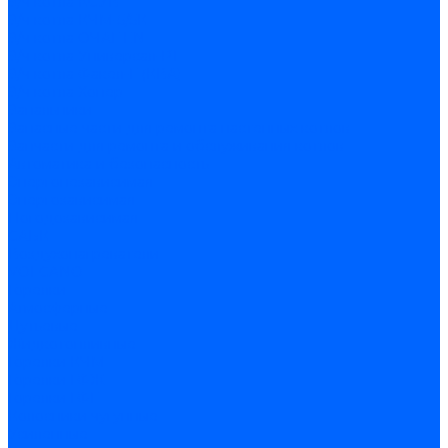
З/ч котла КСУВ
З/ч котла КЧМ-5/5К
З/ч котла ОЧАГ EN
З/ч котла Универсал-РТ
З/ч котла Факел-Г (КВА)
З/ч котла Хопер
Запальники
Запасные части для ремонта настенных котлов
Запчасти для ремонта и обслуживания котлов
Автоматика и безопасность
Энергонезависимая
Энергозависимая
Погодозависимая
САБК
Воздухонагреватели
VOLCANO
Горелки
Атмосферные
Дутьевые
Жидкотопливные
Горелки КЧМ
Горелки ГФЖ
Горелки ГФГ
Колосники чугунные
Усиленные