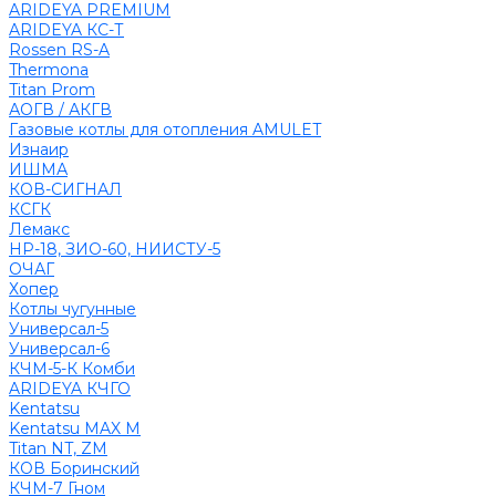
ARIDEYA PREMIUM
ARIDEYA КС-Т
Rossen RS-A
Thermona
Titan Prom
АОГВ / АКГВ
Газовые котлы для отопления AMULET
Изнаир
ИШМА
КОВ-СИГНАЛ
КСГК
Лемакс
НР-18, ЗИО-60, НИИСТУ-5
ОЧАГ
Хопер
Котлы чугунные
Универсал-5
Универсал-6
КЧМ-5-К Комби
ARIDEYA КЧГО
Kentatsu
Kentatsu MAX M
Titan NT, ZM
КОВ Боринский
КЧМ-7 Гном