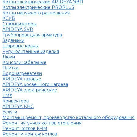
Котлы электрические ARIDEYA ЭВП
Котлы электрические PROPLUS
Котлы наружного размещения
КСУВ
Стабилизаторы
ARIDEYA SVR
Трубопроводная арматура
Задвижки
Шаровые краны
Чугунолитейные изделия
Люки
Консоли кабельные
Плитка
Водонагреватели
ARIDEYA газовые
ARIDEYA косвенного нагрева
ARIDEYA электрические
LMX
Конвектора
ARIDEYA КНС
Услуги
Монтаж и ремонт, производство котельного оборудования
Ремонт чугунных котлов отопления
Ремонт котлов КЧМ
Ремонт и монтаж котлов