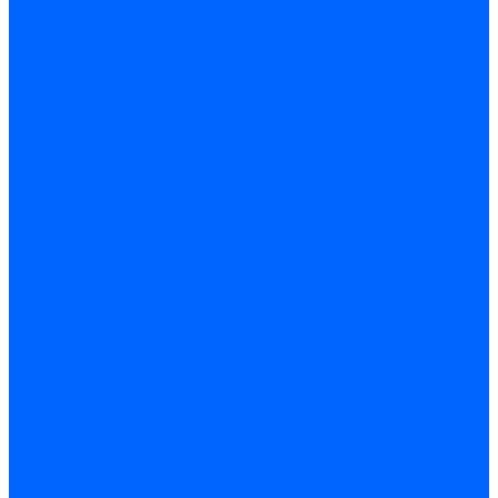
Новости
Видео
Наша Команда
Примеры поставок
Отзывы
На Яндексе
На Google
Подбор котла
Опросный лист уличные котлы
Опросный лист дымовая труба
Опросный лист пакет КЧМ
Опросный лист НР-18, ЗИО-60, НИИСТУ
Опросный лист подбора котла под ваше здание
Производители
Помощь
Покупки
Условия оплаты
Условия доставки
Подобрать котёл
Опросный лист уличные котлы
Опросный лист дымовая труба
Опросный лист пакет КЧМ
Опросный лист НР-18, ЗИО-60, НИИСТУ
Опросный лист подбора котла под ваше здание
Помощь покупателю