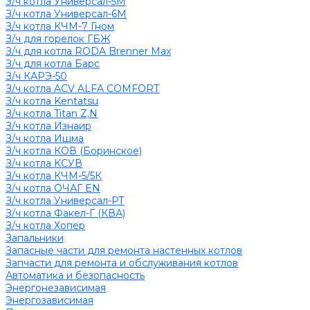
З/ч котла Универсал-5М
З/ч котла Универсал-6М
З/ч котла КЧМ-7 Гном
З/ч для горелок ГБЖ
З/ч для котла RODA Brenner Max
З/ч для котла Барс
З/ч КАРЭ-50
З/ч котла ACV ALFA COMFORT
З/ч котла Kentatsu
З/ч котла Titan Z,N
З/ч котла Изнаир
З/ч котла Ишма
З/ч котла КОВ (Боринское)
З/ч котла КСУВ
З/ч котла КЧМ-5/5К
З/ч котла ОЧАГ EN
З/ч котла Универсал-РТ
З/ч котла Факел-Г (КВА)
З/ч котла Хопер
Запальники
Запасные части для ремонта настенных котлов
Запчасти для ремонта и обслуживания котлов
Автоматика и безопасность
Энергонезависимая
Энергозависимая