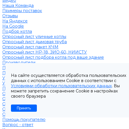
Видео
Наша Команда
Примеры поставок
Отзывы
На Яндексе
На Google
Подбор котла
Опросный лист уличные котлы
Опросный лист дымовая труба
Опросный лист пакет КЧМ
Опросный лист НР-18, ЗИО-60, НИИСТУ
Опросный лист подбора котла под ваше здание
Производители
Помощь
Покупки
На сайте осуществляется обработка пользовательских
Условия оплаты
данных с использованием Cookie в соответствии с
Условия доставки
Условиями обработки пользовательских данных
. Вы
Подобрать котёл
можете запретить сохранение Cookie в настройках
Опросный лист уличные котлы
своего браузера
Опросный лист дымовая труба
Опросный лист пакет КЧМ
Принять
Опросный лист НР-18, ЗИО-60, НИИСТУ
Опросный лист подбора котла под ваше здание
Помощь покупателю
Вопрос - ответ