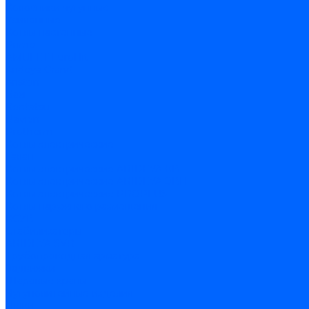
Колосники чугунные
Усиленные
Котлы настенные
Prime
AMULET EuroHit
Arideya Grand
Ariston
Baxi
Kentatsu
Navien
Protherm
Котлы электрические
Галан
Котлы электрические ARIDEYA КВ
Котлы электрические ARIDEYA ЭВП
Котлы электрические PROPLUS
Котлы наружного размещения
КСУВ
Стабилизаторы
ARIDEYA SVR
Трубопроводная арматура
Задвижки
Шаровые краны
Чугунолитейные изделия
Люки