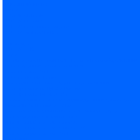
Консоли кабельные
Плитка
Водонагреватели
ARIDEYA газовые
ARIDEYA косвенного нагрева
ARIDEYA электрические
LMX
Конвектора
ARIDEYA КНС
Услуги
Монтаж и ремонт, производство котельного оборудования
Ремонт чугунных котлов отопления
Ремонт котлов КЧМ
Ремонт и монтаж котлов
Производитель котлов наружного размещения
Грузоперевозки по ЦФО и России
Грузоперевозки на Газон Next
Разработка и изготовление индивидуальных дымоходов
Дымоходы для котлов и печей
Производство фермы и мачты под дымовую трубу
Замена чугунных секций в котлах
Замена секций в котлах Kentatsu
Замена секций в котлах Универсал-6, 5
Замена секций в котлах КЧМ-5
О компании