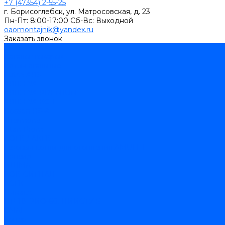
+7 (47354) 2-55-25
г. Борисоглебск, ул. Матросовская, д. 23
Пн-Пт: 8:00-17:00 Cб-Вс: Выходной
oaomontajnik@yandex.ru
Заказать звонок
...
Каталог товаров
Котлы стальные
Lutex ARS
ARIDEYA
ARIDEYA PREMIUM
ARIDEYA КС-Т
Rossen RS-A
Thermona
Titan Prom
АОГВ / АКГВ
Газовые котлы для отопления AMULET
Изнаир
ИШМА
КОВ-СИГНАЛ
КСГК
Лемакс
НР-18, ЗИО-60, НИИСТУ-5
ОЧАГ
Хопер