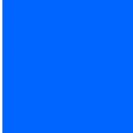
Котлы чугунные
Универсал-5
Универсал-6
КЧМ-5-К Комби
ARIDEYA КЧГО
Kentatsu
Kentatsu MAX M
Titan NT, ZM
КОВ Боринский
КЧМ-7 Гном
ОЧАГ КЧГ
Универсал-РТ
Факел-1Г (КВА ГН)
Запчасти для ремонта
З/ч котла Универсал-5М
З/ч котла Универсал-6М
З/ч котла КЧМ-7 Гном
З/ч для горелок ГБЖ
З/ч для котла RODA Brenner Max
З/ч для котла Барс
З/ч КАРЭ-50
З/ч котла ACV ALFA COMFORT
З/ч котла Kentatsu
З/ч котла Titan Z,N
З/ч котла Изнаир