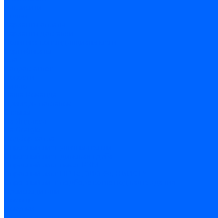
Реквизиты
Статьи
Варианты оплаты
Варианты доставки
Политика конфиденциальности
Сертификаты
Блог
Вопрос-ответ
Новости
Видео
Наша Команда
Примеры поставок
Отзывы
На Яндексе
На Google
Подбор котла
Опросный лист уличные котлы
Опросный лист дымовая труба
Опросный лист пакет КЧМ
Опросный лист НР-18, ЗИО-60, НИИСТУ
Опросный лист подбора котла под ваше здание
Производители
Помощь
Покупки
Условия оплаты