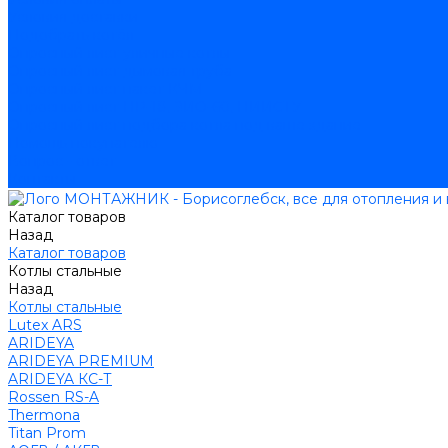
Условия доставки
Подобрать котёл
Опросный лист уличные котлы
Опросный лист дымовая труба
Опросный лист пакет КЧМ
Опросный лист НР-18, ЗИО-60, НИИСТУ
Опросный лист подбора котла под ваше здание
Помощь покупателю
Вопрос - ответ
Контакты
Каталог товаров
Назад
Каталог товаров
Котлы стальные
Назад
Котлы стальные
Lutex ARS
ARIDEYA
ARIDEYA PREMIUM
ARIDEYA КС-Т
Rossen RS-A
Thermona
Titan Prom