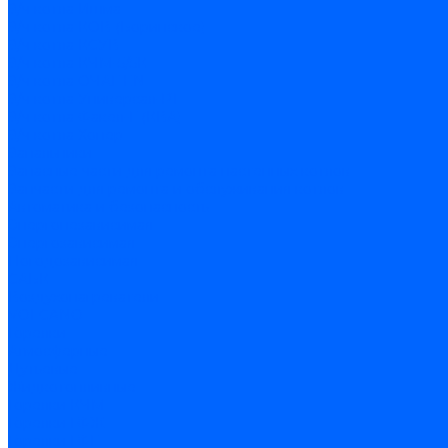
З/ч котла Ишма
З/ч котла КОВ (Боринское)
З/ч котла КСУВ
З/ч котла КЧМ-5/5К
З/ч котла ОЧАГ EN
З/ч котла Универсал-РТ
З/ч котла Факел-Г (КВА)
З/ч котла Хопер
Запальники
Запасные части для ремонта настенных котлов
Запчасти для ремонта и обслуживания котлов
Автоматика и безопасность
Энергонезависимая
Энергозависимая
Погодозависимая
САБК
Воздухонагреватели
VOLCANO
Горелки
Атмосферные
Дутьевые
Жидкотопливные
Горелки КЧМ
Горелки ГФЖ
Горелки ГФГ