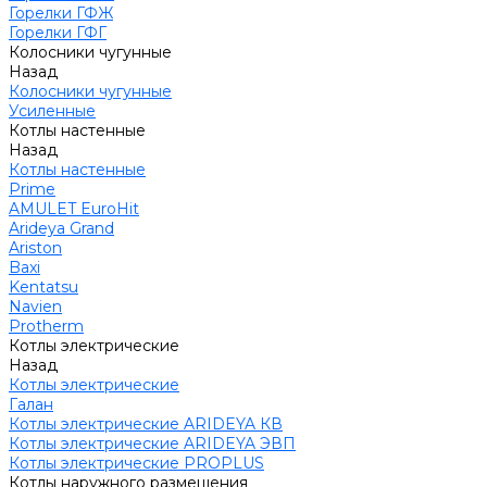
Горелки ГФЖ
Горелки ГФГ
Колосники чугунные
Назад
Колосники чугунные
Усиленные
Котлы настенные
Назад
Котлы настенные
Prime
AMULET EuroHit
Arideya Grand
Ariston
Baxi
Kentatsu
Navien
Protherm
Котлы электрические
Назад
Котлы электрические
Галан
Котлы электрические ARIDEYA КВ
Котлы электрические ARIDEYA ЭВП
Котлы электрические PROPLUS
Котлы наружного размещения