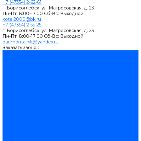
+7 (47354) 2-62-61
г. Борисоглебск, ул. Матросовская, д. 23
Пн-Пт: 8:00-17:00 Cб-Вс: Выходной
kotel2000@bk.ru
+7 (47354) 2-55-25
г. Борисоглебск, ул. Матросовская, д. 23
Пн-Пт: 8:00-17:00 Cб-Вс: Выходной
oaomontajnik@yandex.ru
Заказать звонок
...
Каталог товаров
Котлы стальные
Lutex ARS
ARIDEYA
ARIDEYA PREMIUM
ARIDEYA КС-Т
Rossen RS-A
Thermona
Titan Prom
АОГВ / АКГВ
Газовые котлы для отопления AMULET
Изнаир
ИШМА
КОВ-СИГНАЛ
КСГК