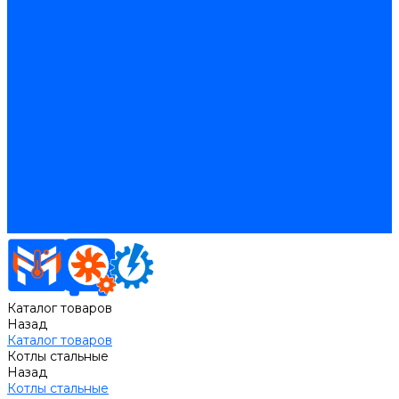
Опросный лист подбора котла под ваше здание
Производители
Помощь
Покупки
Условия оплаты
Условия доставки
Подобрать котёл
Опросный лист уличные котлы
Опросный лист дымовая труба
Опросный лист пакет КЧМ
Опросный лист НР-18, ЗИО-60, НИИСТУ
Опросный лист подбора котла под ваше здание
Помощь покупателю
Вопрос - ответ
Контакты
Каталог товаров
Назад
Каталог товаров
Котлы стальные
Назад
Котлы стальные