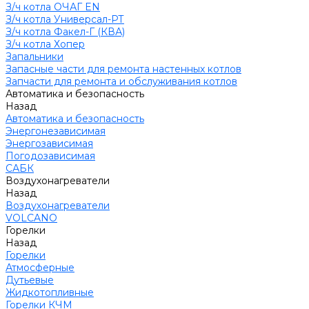
З/ч котла ОЧАГ EN
З/ч котла Универсал-РТ
З/ч котла Факел-Г (КВА)
З/ч котла Хопер
Запальники
Запасные части для ремонта настенных котлов
Запчасти для ремонта и обслуживания котлов
Автоматика и безопасность
Назад
Автоматика и безопасность
Энергонезависимая
Энергозависимая
Погодозависимая
САБК
Воздухонагреватели
Назад
Воздухонагреватели
VOLCANO
Горелки
Назад
Горелки
Атмосферные
Дутьевые
Жидкотопливные
Горелки КЧМ