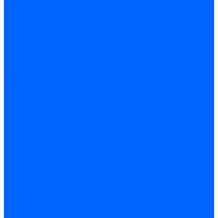
Жидкотопливные
Горелки КЧМ
Горелки ГФЖ
Горелки ГФГ
Колосники чугунные
Усиленные
Котлы настенные
Prime
AMULET EuroHit
Arideya Grand
Ariston
Baxi
Kentatsu
Navien
Protherm
Котлы электрические
Галан
Котлы электрические ARIDEYA КВ
Котлы электрические ARIDEYA ЭВП
Котлы электрические PROPLUS
Котлы наружного размещения
КСУВ
Стабилизаторы
ARIDEYA SVR
Трубопроводная арматура