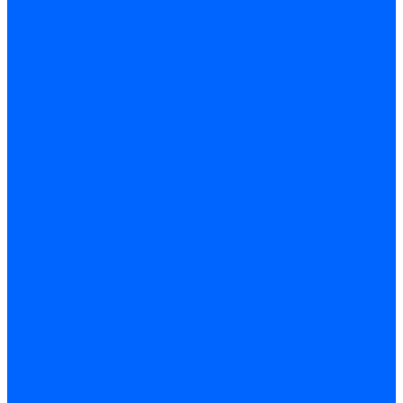
З/ч котла ACV ALFA COMFORT
З/ч котла Kentatsu
З/ч котла Titan Z,N
З/ч котла Изнаир
З/ч котла Ишма
З/ч котла КОВ (Боринское)
З/ч котла КСУВ
З/ч котла КЧМ-5/5К
З/ч котла ОЧАГ EN
З/ч котла Универсал-РТ
З/ч котла Факел-Г (КВА)
З/ч котла Хопер
Запальники
Запасные части для ремонта настенных котлов
Запчасти для ремонта и обслуживания котлов
Автоматика и безопасность
Энергонезависимая
Энергозависимая
Погодозависимая
САБК
Воздухонагреватели
VOLCANO
Горелки
Атмосферные
Дутьевые