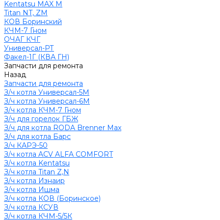
Kentatsu MAX M
Titan NT, ZM
КОВ Боринский
КЧМ-7 Гном
ОЧАГ КЧГ
Универсал-РТ
Факел-1Г (КВА ГН)
Запчасти для ремонта
Назад
Запчасти для ремонта
З/ч котла Универсал-5М
З/ч котла Универсал-6М
З/ч котла КЧМ-7 Гном
З/ч для горелок ГБЖ
З/ч для котла RODA Brenner Max
З/ч для котла Барс
З/ч КАРЭ-50
З/ч котла ACV ALFA COMFORT
З/ч котла Kentatsu
З/ч котла Titan Z,N
З/ч котла Изнаир
З/ч котла Ишма
З/ч котла КОВ (Боринское)
З/ч котла КСУВ
З/ч котла КЧМ-5/5К