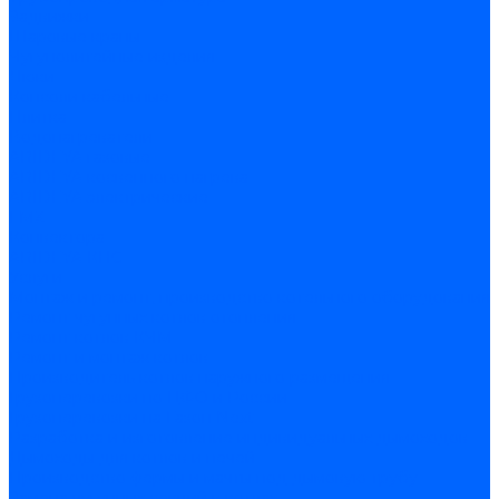
Задвижки
Шаровые краны
Чугунолитейные изделия
Люки
Консоли кабельные
Плитка
Водонагреватели
ARIDEYA газовые
ARIDEYA косвенного нагрева
ARIDEYA электрические
LMX
Конвектора
ARIDEYA КНС
Услуги
Монтаж и ремонт, производство котельного оборудования
Ремонт чугунных котлов отопления
Ремонт котлов КЧМ
Ремонт и монтаж котлов
Производитель котлов наружного размещения
Грузоперевозки по ЦФО и России
Грузоперевозки на Газон Next
Разработка и изготовление индивидуальных дымоходов
Дымоходы для котлов и печей
Производство фермы и мачты под дымовую трубу
Замена чугунных секций в котлах