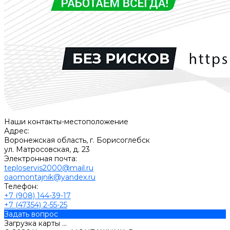
Наши контакты-местоположение
Адрес:
Воронежская область, г. Борисоглебск
ул. Матросовская, д. 23
Электронная почта:
teploservis2000@mail.ru
oaomontajnik@yandex.ru
Телефон:
+7 (908) 144-39-17
+7 (47354) 2-55-25
Задать вопрос
Загрузка карты ...