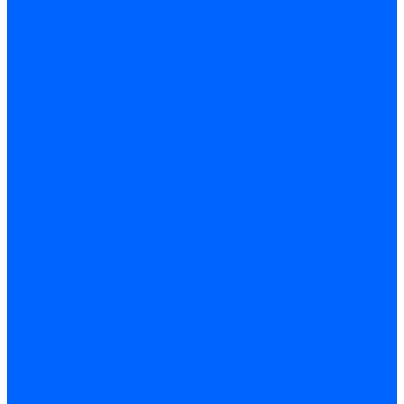
Лемакс
НР-18, ЗИО-60, НИИСТУ-5
ОЧАГ
Хопер
Котлы чугунные
Универсал-5
Универсал-6
КЧМ-5-К Комби
ARIDEYA КЧГО
Kentatsu
Kentatsu MAX M
Titan NT, ZM
КОВ Боринский
КЧМ-7 Гном
ОЧАГ КЧГ
Универсал-РТ
Факел-1Г (КВА ГН)
Запчасти для ремонта
З/ч котла Универсал-5М
З/ч котла Универсал-6М
З/ч котла КЧМ-7 Гном
З/ч для горелок ГБЖ
З/ч для котла RODA Brenner Max
З/ч для котла Барс
З/ч КАРЭ-50