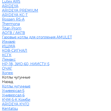
Lutex ARS
ARIDEYA
ARIDEYA PREMIUM
ARIDEYA КС-Т
Rossen RS-A
Thermona
Titan Prom
АОГВ / АКГВ
Газовые котлы для отопления AMULET
Изнаир
ИШМА
КОВ-СИГНАЛ
КСГК
Лемакс
НР-18, ЗИО-60, НИИСТУ-5
ОЧАГ
Хопер
Котлы чугунные
Назад
Котлы чугунные
Универсал-5
Универсал-6
КЧМ-5-К Комби
ARIDEYA КЧГО
Kentatsu