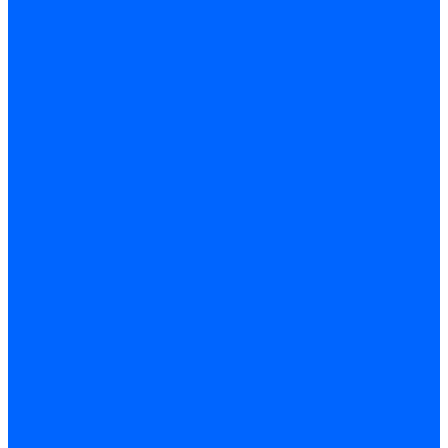
Замена секций в котлах Kentatsu
Замена секций в котлах Универсал-6, 5
Замена секций в котлах КЧМ-5
О компании
Реквизиты
Статьи
Варианты оплаты
Варианты доставки
Политика конфиденциальности
Сертификаты
Блог
Вопрос-ответ
Новости
Видео
Наша Команда
Примеры поставок
Отзывы
На Яндексе
На Google
Подбор котла
Опросный лист уличные котлы
Опросный лист дымовая труба
Опросный лист пакет КЧМ
Опросный лист НР-18, ЗИО-60, НИИСТУ