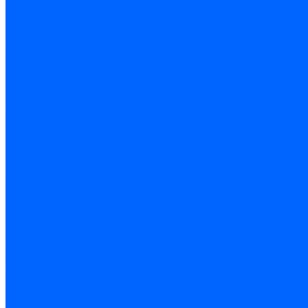
Опросный лист подбора котла под ваше здание
Помощь покупателю
Вопрос - ответ
Контакты
...
Каталог товаров
Котлы стальные
Lutex ARS
ARIDEYA
ARIDEYA PREMIUM
ARIDEYA КС-Т
Rossen RS-A
Thermona
Titan Prom
АОГВ / АКГВ
Газовые котлы для отопления AMULET
Изнаир
ИШМА
КОВ-СИГНАЛ
КСГК
Лемакс
НР-18, ЗИО-60, НИИСТУ-5
ОЧАГ
Хопер
Котлы чугунные