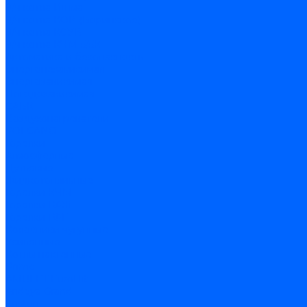
З/ч котла Ишма
З/ч котла КОВ (Боринское)
З/ч котла КСУВ
З/ч котла КЧМ-5/5К
Автоматика и безопасность
Энергонезависимая
Энергозависимая
Погодозависимая
САБК
Воздухонагреватели
VOLCANO
Горелки
Атмосферные
Дутьевые
Жидкотопливные
Горелки КЧМ
Горелки ГФЖ
Горелки ГФГ
Колосники чугунные
Усиленные
Котлы настенные
Prime
AMULET EuroHit
Arideya Grand
Ariston