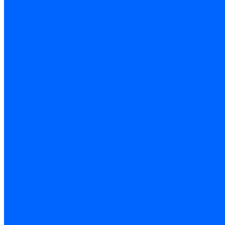
Вопрос-ответ
Новости
Видео
Наша Команда
Примеры поставок
Отзывы
На Яндексе
На Google
Подбор котла
Опросный лист уличные котлы
Опросный лист дымовая труба
Опросный лист пакет КЧМ
Опросный лист НР-18, ЗИО-60, НИИСТУ
Опросный лист подбора котла под ваше здание
Производители
Помощь
Покупки
Условия оплаты
Условия доставки
Подобрать котёл
Опросный лист уличные котлы
Опросный лист дымовая труба
Опросный лист пакет КЧМ
Опросный лист НР-18, ЗИО-60, НИИСТУ