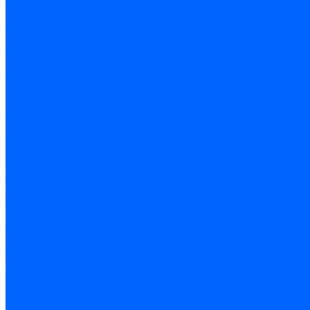
Baxi
Kentatsu
Navien
Protherm
Котлы электрические
Галан
Котлы электрические ARIDEYA КВ
Котлы электрические ARIDEYA ЭВП
Котлы электрические PROPLUS
Котлы наружного размещения
КСУВ
Стабилизаторы
ARIDEYA SVR
Трубопроводная арматура
Задвижки
Шаровые краны
Чугунолитейные изделия
Люки
Консоли кабельные
Плитка
Водонагреватели
ARIDEYA газовые
ARIDEYA косвенного нагрева
ARIDEYA электрические
LMX