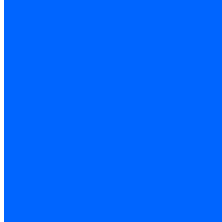
Конвектора
ARIDEYA КНС
Услуги
Монтаж и ремонт, производство котельного оборудования
Ремонт чугунных котлов отопления
Ремонт котлов КЧМ
Ремонт и монтаж котлов
Производитель котлов наружного размещения
Грузоперевозки по ЦФО и России
Грузоперевозки на Газон Next
Разработка и изготовление индивидуальных дымоходов
Дымоходы для котлов и печей
Производство фермы и мачты под дымовую трубу
Замена чугунных секций в котлах
Замена секций в котлах Kentatsu
Замена секций в котлах Универсал-6, 5
Замена секций в котлах КЧМ-5
О компании
Реквизиты
Статьи
Варианты оплаты
Варианты доставки
Политика конфиденциальности
Сертификаты
Блог