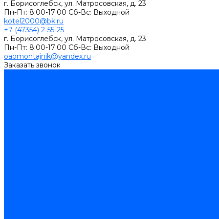
г. Борисоглебск, ул. Матросовская, д. 23
Пн-Пт: 8:00-17:00 Cб-Вс: Выходной
kotel2000@bk.ru
+7 (47354) 2-55-25
г. Борисоглебск, ул. Матросовская, д. 23
Пн-Пт: 8:00-17:00 Cб-Вс: Выходной
oaomontajnik@yandex.ru
Заказать звонок
Каталог товаров
Котлы стальные
Lutex ARS
ARIDEYA
ARIDEYA PREMIUM
ARIDEYA КС-Т
Rossen RS-A
Thermona
Titan Prom
АОГВ / АКГВ
Газовые котлы для отопления AMULET
Изнаир
ИШМА
КОВ-СИГНАЛ
КСГК
Лемакс
НР-18, ЗИО-60, НИИСТУ-5