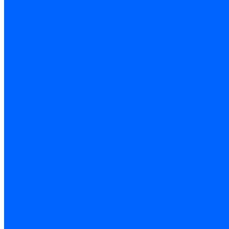
Котлы чугунные
Универсал-5
Универсал-6
КЧМ-5-К Комби
ARIDEYA КЧГО
Kentatsu
Kentatsu MAX M
Titan NT, ZM
КОВ Боринский
КЧМ-7 Гном
ОЧАГ КЧГ
Универсал-РТ
Факел-1Г (КВА ГН)
Запчасти для ремонта
З/ч котла Универсал-5М
З/ч котла Универсал-6М
З/ч котла КЧМ-7 Гном
З/ч для горелок ГБЖ
З/ч для котла RODA Brenner Max
З/ч для котла Барс
З/ч КАРЭ-50
З/ч котла ACV ALFA COMFORT
З/ч котла Kentatsu
З/ч котла Titan Z,N
З/ч котла Изнаир