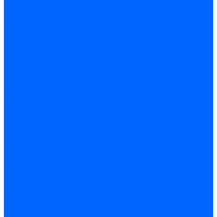
ARIDEYA КНС
Услуги
Монтаж и ремонт, производство котельного оборудования
Ремонт чугунных котлов отопления
Ремонт котлов КЧМ
Ремонт и монтаж котлов
Производитель котлов наружного размещения
Грузоперевозки по ЦФО и России
Грузоперевозки на Газон Next
Разработка и изготовление индивидуальных дымоходов
Дымоходы для котлов и печей
Производство фермы и мачты под дымовую трубу
Замена чугунных секций в котлах
Замена секций в котлах Kentatsu
Замена секций в котлах Универсал-6, 5
Замена секций в котлах КЧМ-5
О компании
Реквизиты
Статьи
Варианты оплаты
Варианты доставки
Политика конфиденциальности
Сертификаты
Блог
Вопрос-ответ