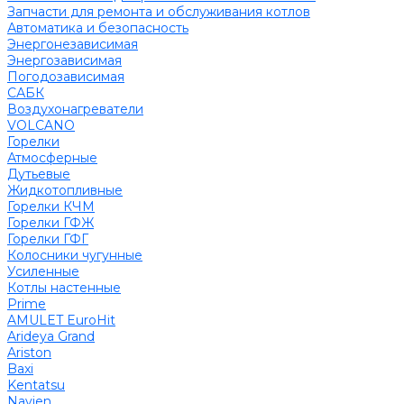
Запчасти для ремонта и обслуживания котлов
Автоматика и безопасность
Энергонезависимая
Энергозависимая
Погодозависимая
САБК
Воздухонагреватели
VOLCANO
Горелки
Атмосферные
Дутьевые
Жидкотопливные
Горелки КЧМ
Горелки ГФЖ
Горелки ГФГ
Колосники чугунные
Усиленные
Котлы настенные
Prime
AMULET EuroHit
Arideya Grand
Ariston
Baxi
Kentatsu
Navien