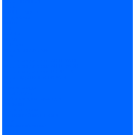
Котлы настенные
Prime
AMULET EuroHit
Arideya Grand
Ariston
Baxi
Kentatsu
Navien
Protherm
Котлы электрические
Галан
Котлы электрические ARIDEYA КВ
Котлы электрические ARIDEYA ЭВП
Котлы электрические PROPLUS
Котлы наружного размещения
КСУВ
Стабилизаторы
ARIDEYA SVR
Трубопроводная арматура
Задвижки
Шаровые краны
Чугунолитейные изделия
Люки
Консоли кабельные
Плитка