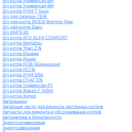
З/ч котла Универсал-5М
З/ч котла Универсал-6М
З/ч котла КЧМ-7 Гном
З/ч для горелок ГБЖ
З/ч для котла RODA Brenner Max
З/ч для котла Барс
З/ч КАРЭ-50
З/ч котла ACV ALFA COMFORT
З/ч котла Kentatsu
З/ч котла Titan Z,N
З/ч котла Изнаир
З/ч котла Ишма
З/ч котла КОВ (Боринское)
З/ч котла КСУВ
З/ч котла КЧМ-5/5К
З/ч котла ОЧАГ EN
З/ч котла Универсал-РТ
З/ч котла Факел-Г (КВА)
З/ч котла Хопер
Запальники
Запасные части для ремонта настенных котлов
Запчасти для ремонта и обслуживания котлов
Автоматика и безопасность
Энергонезависимая
Энергозависимая