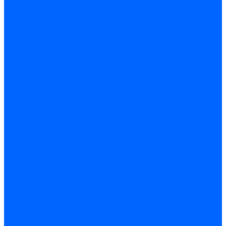
Универсал-5
Универсал-6
КЧМ-5-К Комби
ARIDEYA КЧГО
Kentatsu
Kentatsu MAX M
Titan NT, ZM
КОВ Боринский
КЧМ-7 Гном
ОЧАГ КЧГ
Универсал-РТ
Факел-1Г (КВА ГН)
Запчасти для ремонта
З/ч котла Универсал-5М
З/ч котла Универсал-6М
З/ч котла КЧМ-7 Гном
З/ч для горелок ГБЖ
З/ч для котла RODA Brenner Max
З/ч для котла Барс
З/ч КАРЭ-50
З/ч котла ACV ALFA COMFORT
З/ч котла Kentatsu
З/ч котла Titan Z,N
З/ч котла Изнаир
З/ч котла Ишма