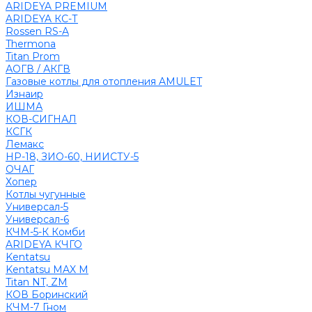
ARIDEYA PREMIUM
ARIDEYA КС-Т
Rossen RS-A
Thermona
Titan Prom
АОГВ / АКГВ
Газовые котлы для отопления AMULET
Изнаир
ИШМА
КОВ-СИГНАЛ
КСГК
Лемакс
НР-18, ЗИО-60, НИИСТУ-5
ОЧАГ
Хопер
Котлы чугунные
Универсал-5
Универсал-6
КЧМ-5-К Комби
ARIDEYA КЧГО
Kentatsu
Kentatsu MAX M
Titan NT, ZM
КОВ Боринский
КЧМ-7 Гном