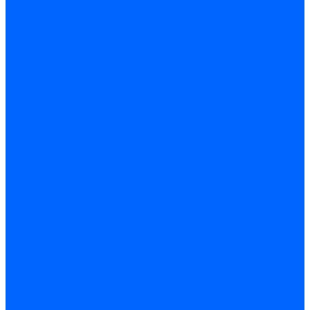
З/ч котла КСУВ
З/ч котла КЧМ-5/5К
З/ч котла ОЧАГ EN
З/ч котла Универсал-РТ
З/ч котла Факел-Г (КВА)
З/ч котла Хопер
Запальники
Запасные части для ремонта настенных котлов
Запчасти для ремонта и обслуживания котлов
Автоматика и безопасность
Энергонезависимая
Энергозависимая
Погодозависимая
САБК
Воздухонагреватели
VOLCANO
Горелки
Атмосферные
Дутьевые
Жидкотопливные
Горелки КЧМ
Горелки ГФЖ
Горелки ГФГ
Колосники чугунные
Усиленные