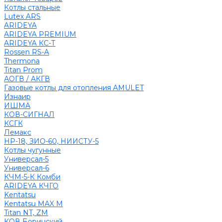
Котлы стальные
Lutex ARS
ARIDEYA
ARIDEYA PREMIUM
ARIDEYA КС-Т
Rossen RS-A
Thermona
Titan Prom
АОГВ / АКГВ
Газовые котлы для отопления AMULET
Изнаир
ИШМА
КОВ-СИГНАЛ
КСГК
Лемакс
НР-18, ЗИО-60, НИИСТУ-5
Котлы чугунные
Универсал-5
Универсал-6
КЧМ-5-К Комби
ARIDEYA КЧГО
Kentatsu
Kentatsu MAX M
Titan NT, ZM
КОВ Боринский