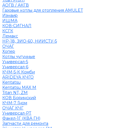
Titan Prom
АОГВ / АКГВ
Газовые котлы для отопления AMULET
Изнаир
ИШМА
КОВ-СИГНАЛ
КСГК
Лемакс
НР-18, ЗИО-60, НИИСТУ-5
ОЧАГ
Хопер
Котлы чугунные
Универсал-5
Универсал-6
КЧМ-5-К Комби
ARIDEYA КЧГО
Kentatsu
Kentatsu MAX M
Titan NT, ZM
КОВ Боринский
КЧМ-7 Гном
ОЧАГ КЧГ
Универсал-РТ
Факел-1Г (КВА ГН)
Запчасти для ремонта