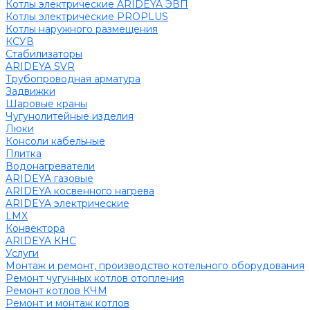
Котлы электрические ARIDEYA ЭВП
Котлы электрические PROPLUS
Котлы наружного размещения
КСУВ
Стабилизаторы
ARIDEYA SVR
Трубопроводная арматура
Задвижки
Шаровые краны
Чугунолитейные изделия
Люки
Консоли кабельные
Плитка
Водонагреватели
ARIDEYA газовые
ARIDEYA косвенного нагрева
ARIDEYA электрические
LMX
Конвектора
ARIDEYA КНС
Услуги
Монтаж и ремонт, производство котельного оборудования
Ремонт чугунных котлов отопления
Ремонт котлов КЧМ
Ремонт и монтаж котлов