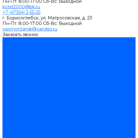
Пн-Пт: 8:00-17:00 Cб-Вс: Выходной
kotel2000@bk.ru
+7 (47354) 2-55-25
г. Борисоглебск, ул. Матросовская, д. 23
Пн-Пт: 8:00-17:00 Cб-Вс: Выходной
oaomontajnik@yandex.ru
Заказать звонок
Каталог товаров
Котлы стальные
Lutex ARS
ARIDEYA
ARIDEYA PREMIUM
ARIDEYA КС-Т
Rossen RS-A
Thermona
Titan Prom
АОГВ / АКГВ
Газовые котлы для отопления AMULET
Изнаир
ИШМА
КОВ-СИГНАЛ
КСГК
Лемакс
НР-18, ЗИО-60, НИИСТУ-5
Котлы чугунные