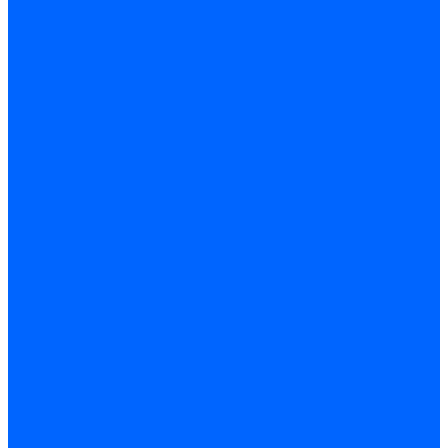
Универсал-6
КЧМ-5-К Комби
ARIDEYA КЧГО
Kentatsu
Kentatsu MAX M
Titan NT, ZM
КОВ Боринский
КЧМ-7 Гном
ОЧАГ КЧГ
Универсал-РТ
Факел-1Г (КВА ГН)
Запчасти для ремонта
З/ч котла Универсал-5М
З/ч котла Универсал-6М
З/ч котла КЧМ-7 Гном
З/ч для горелок ГБЖ
З/ч для котла RODA Brenner Max
З/ч для котла Барс
З/ч КАРЭ-50
З/ч котла ACV ALFA COMFORT
З/ч котла Kentatsu
З/ч котла Titan Z,N
З/ч котла Изнаир
З/ч котла Ишма
З/ч котла КОВ (Боринское)