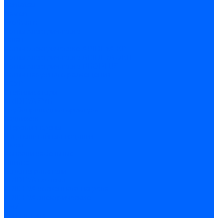
Kentatsu
Navien
Protherm
Котлы электрические
Галан
Котлы электрические ARIDEYA КВ
Котлы электрические ARIDEYA ЭВП
Котлы электрические PROPLUS
Котлы наружного размещения
КСУВ
Стабилизаторы
ARIDEYA SVR
Трубопроводная арматура
Задвижки
Шаровые краны
Чугунолитейные изделия
Люки
Консоли кабельные
Плитка
Водонагреватели
ARIDEYA газовые
ARIDEYA косвенного нагрева
ARIDEYA электрические
LMX
Конвектора