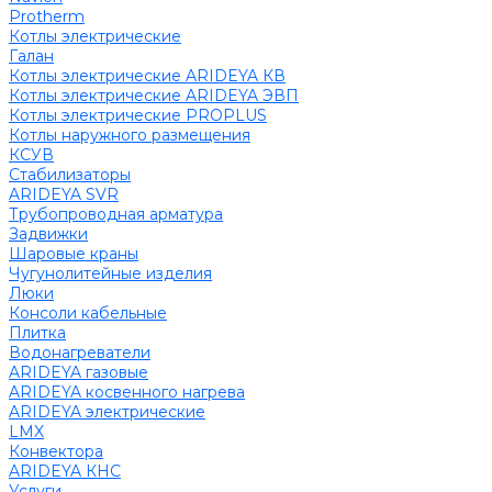
Protherm
Котлы электрические
Галан
Котлы электрические ARIDEYA КВ
Котлы электрические ARIDEYA ЭВП
Котлы электрические PROPLUS
Котлы наружного размещения
КСУВ
Стабилизаторы
ARIDEYA SVR
Трубопроводная арматура
Задвижки
Шаровые краны
Чугунолитейные изделия
Люки
Консоли кабельные
Плитка
Водонагреватели
ARIDEYA газовые
ARIDEYA косвенного нагрева
ARIDEYA электрические
LMX
Конвектора
ARIDEYA КНС
Услуги