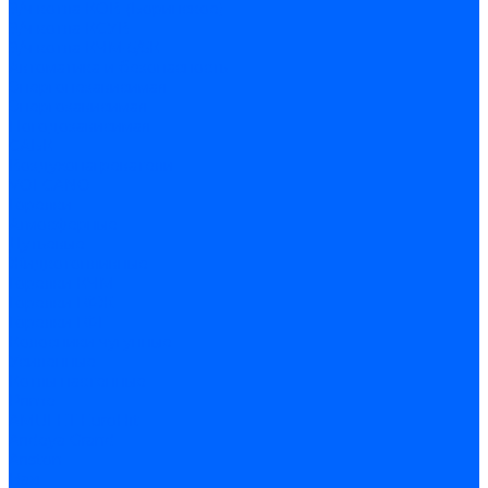
З/ч котла КОВ (Боринское)
З/ч котла КСУВ
З/ч котла КЧМ-5/5К
Автоматика и безопасность
Энергонезависимая
Энергозависимая
Погодозависимая
САБК
Воздухонагреватели
VOLCANO
Горелки
Атмосферные
Дутьевые
Жидкотопливные
Горелки КЧМ
Горелки ГФЖ
Горелки ГФГ
Колосники чугунные
Усиленные
Котлы настенные
Prime
AMULET EuroHit
Arideya Grand
Ariston
Baxi