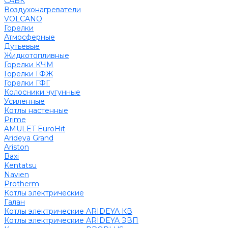
САБК
Воздухонагреватели
VOLCANO
Горелки
Атмосферные
Дутьевые
Жидкотопливные
Горелки КЧМ
Горелки ГФЖ
Горелки ГФГ
Колосники чугунные
Усиленные
Котлы настенные
Prime
AMULET EuroHit
Arideya Grand
Ariston
Baxi
Kentatsu
Navien
Protherm
Котлы электрические
Галан
Котлы электрические ARIDEYA КВ
Котлы электрические ARIDEYA ЭВП