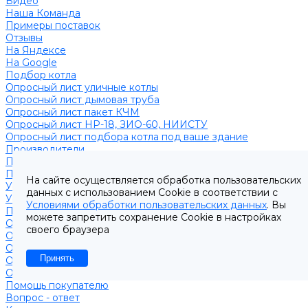
Видео
Наша Команда
Примеры поставок
Отзывы
На Яндексе
На Google
Подбор котла
Опросный лист уличные котлы
Опросный лист дымовая труба
Опросный лист пакет КЧМ
Опросный лист НР-18, ЗИО-60, НИИСТУ
Опросный лист подбора котла под ваше здание
Производители
Помощь
Покупки
На сайте осуществляется обработка пользовательских
Условия оплаты
данных с использованием Cookie в соответствии с
Условия доставки
Условиями обработки пользовательских данных
. Вы
Подобрать котёл
можете запретить сохранение Cookie в настройках
Опросный лист уличные котлы
своего браузера
Опросный лист дымовая труба
Опросный лист пакет КЧМ
Принять
Опросный лист НР-18, ЗИО-60, НИИСТУ
Опросный лист подбора котла под ваше здание
Помощь покупателю
Вопрос - ответ