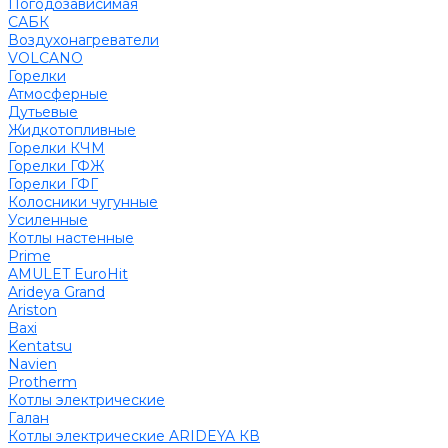
Погодозависимая
САБК
Воздухонагреватели
VOLCANO
Горелки
Атмосферные
Дутьевые
Жидкотопливные
Горелки КЧМ
Горелки ГФЖ
Горелки ГФГ
Колосники чугунные
Усиленные
Котлы настенные
Prime
AMULET EuroHit
Arideya Grand
Ariston
Baxi
Kentatsu
Navien
Protherm
Котлы электрические
Галан
Котлы электрические ARIDEYA КВ