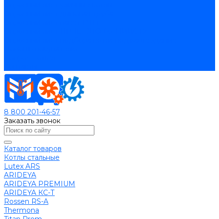
Опросный лист уличные котлы
Опросный лист дымовая труба
Опросный лист пакет КЧМ
Опросный лист НР-18, ЗИО-60, НИИСТУ
Опросный лист подбора котла под ваше здание
Помощь покупателю
Вопрос - ответ
Контакты
8 800 201-46-57
Заказать звонок
Каталог товаров
Котлы стальные
Lutex ARS
ARIDEYA
ARIDEYA PREMIUM
ARIDEYA КС-Т
Rossen RS-A
Thermona