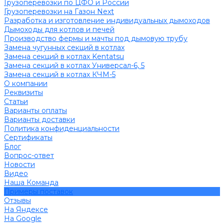
Грузоперевозки по ЦФО и России
Грузоперевозки на Газон Next
Разработка и изготовление индивидуальных дымоходов
Дымоходы для котлов и печей
Производство фермы и мачты под дымовую трубу
Замена чугунных секций в котлах
Замена секций в котлах Kentatsu
Замена секций в котлах Универсал-6, 5
Замена секций в котлах КЧМ-5
О компании
Реквизиты
Статьи
Варианты оплаты
Варианты доставки
Политика конфиденциальности
Сертификаты
Блог
Вопрос-ответ
Новости
Видео
Наша Команда
Примеры поставок
Отзывы
На Яндексе
На Google