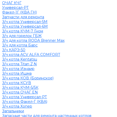
ОЧАГ КЧГ
Универсал-РТ
Факел-1Г (КВА ГН)
Запчасти для ремонта
З/ч котла Универсал-5М
З/ч котла Универсал-6М
З/ч котла КЧМ-7 Гном
З/ч для горелок ГБЖ
З/ч для котла RODA Brenner Max
З/ч для котла Барс
З/ч КАРЭ-50
З/ч котла ACV ALFA COMFORT
З/ч котла Kentatsu
З/ч котла Titan Z,N
З/ч котла Изнаир
З/ч котла Ишма
З/ч котла КОВ (Боринское)
З/ч котла КСУВ
З/ч котла КЧМ-5/5К
З/ч котла ОЧАГ EN
З/ч котла Универсал-РТ
З/ч котла Факел-Г (КВА)
З/ч котла Хопер
Запальники
Запасные части для ремонта настенных котлов