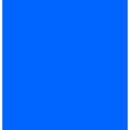
Варианты оплаты
Варианты доставки
Политика конфиденциальности
Сертификаты
Блог
Вопрос-ответ
Новости
Видео
Наша Команда
Примеры поставок
Отзывы
На Яндексе
На Google
Подбор котла
Опросный лист уличные котлы
Опросный лист дымовая труба
Опросный лист пакет КЧМ
Опросный лист НР-18, ЗИО-60, НИИСТУ
Опросный лист подбора котла под ваше здание
Производители
Помощь
Покупки
Условия оплаты
Условия доставки
Подобрать котёл