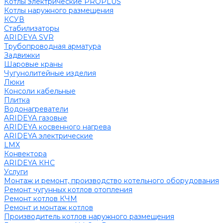
Котлы электрические PROPLUS
Котлы наружного размещения
КСУВ
Стабилизаторы
ARIDEYA SVR
Трубопроводная арматура
Задвижки
Шаровые краны
Чугунолитейные изделия
Люки
Консоли кабельные
Плитка
Водонагреватели
ARIDEYA газовые
ARIDEYA косвенного нагрева
ARIDEYA электрические
LMX
Конвектора
ARIDEYA КНС
Услуги
Монтаж и ремонт, производство котельного оборудования
Ремонт чугунных котлов отопления
Ремонт котлов КЧМ
Ремонт и монтаж котлов
Производитель котлов наружного размещения