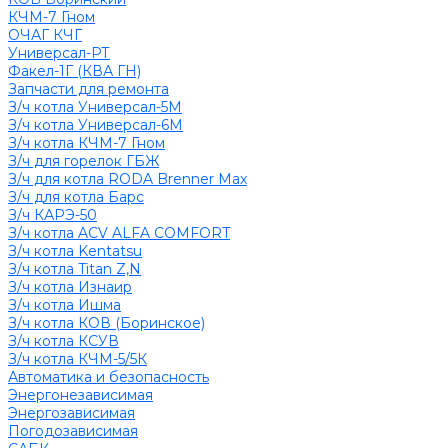
КЧМ-7 Гном
ОЧАГ КЧГ
Универсал-РТ
Факел-1Г (КВА ГН)
Запчасти для ремонта
З/ч котла Универсал-5М
З/ч котла Универсал-6М
З/ч котла КЧМ-7 Гном
З/ч для горелок ГБЖ
З/ч для котла RODA Brenner Max
З/ч для котла Барс
З/ч КАРЭ-50
З/ч котла ACV ALFA COMFORT
З/ч котла Kentatsu
З/ч котла Titan Z,N
З/ч котла Изнаир
З/ч котла Ишма
З/ч котла КОВ (Боринское)
З/ч котла КСУВ
З/ч котла КЧМ-5/5К
Автоматика и безопасность
Энергонезависимая
Энергозависимая
Погодозависимая