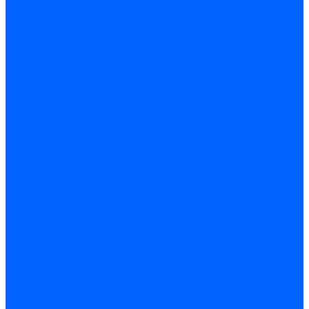
Вопрос - ответ
Контакты
...
Каталог товаров
Котлы стальные
Lutex ARS
ARIDEYA
ARIDEYA PREMIUM
ARIDEYA КС-Т
Rossen RS-A
Thermona
Titan Prom
АОГВ / АКГВ
Газовые котлы для отопления AMULET
Изнаир
ИШМА
КОВ-СИГНАЛ
КСГК
Лемакс
НР-18, ЗИО-60, НИИСТУ-5
ОЧАГ
Хопер
Котлы чугунные
Универсал-5