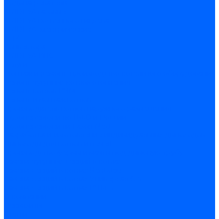
Водонагреватели
ARIDEYA газовые
ARIDEYA косвенного нагрева
ARIDEYA электрические
LMX
Конвектора
ARIDEYA КНС
Услуги
Монтаж и ремонт, производство котельного оборудования
Ремонт чугунных котлов отопления
Ремонт котлов КЧМ
Ремонт и монтаж котлов
Производитель котлов наружного размещения
Грузоперевозки по ЦФО и России
Грузоперевозки на Газон Next
Разработка и изготовление индивидуальных дымоходов
Дымоходы для котлов и печей
Производство фермы и мачты под дымовую трубу
Замена чугунных секций в котлах
Замена секций в котлах Kentatsu
Замена секций в котлах Универсал-6, 5
Замена секций в котлах КЧМ-5
О компании
Реквизиты
Статьи