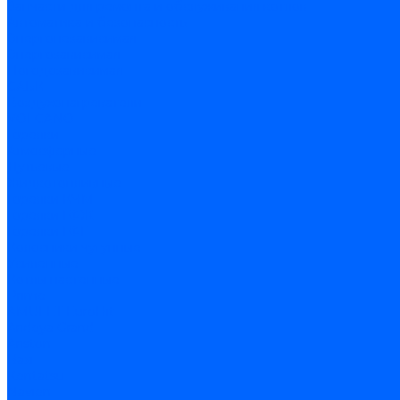
Запчасти для ремонта и обслуживания котлов
Автоматика и безопасность
Энергонезависимая
Энергозависимая
Погодозависимая
САБК
Воздухонагреватели
VOLCANO
Горелки
Атмосферные
Дутьевые
Жидкотопливные
Горелки КЧМ
Горелки ГФЖ
Горелки ГФГ
Колосники чугунные
Усиленные
Котлы настенные
Prime
AMULET EuroHit
Arideya Grand
Ariston
Baxi
Kentatsu
Navien