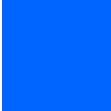
ОЧАГ КЧГ
Универсал-РТ
Факел-1Г (КВА ГН)
Запчасти для ремонта
З/ч котла Универсал-5М
З/ч котла Универсал-6М
З/ч котла КЧМ-7 Гном
З/ч для горелок ГБЖ
З/ч для котла RODA Brenner Max
З/ч для котла Барс
З/ч КАРЭ-50
З/ч котла ACV ALFA COMFORT
З/ч котла Kentatsu
З/ч котла Titan Z,N
З/ч котла Изнаир
З/ч котла Ишма
З/ч котла КОВ (Боринское)
З/ч котла КСУВ
З/ч котла КЧМ-5/5К
З/ч котла ОЧАГ EN
З/ч котла Универсал-РТ
З/ч котла Факел-Г (КВА)
З/ч котла Хопер
Запальники
Запасные части для ремонта настенных котлов