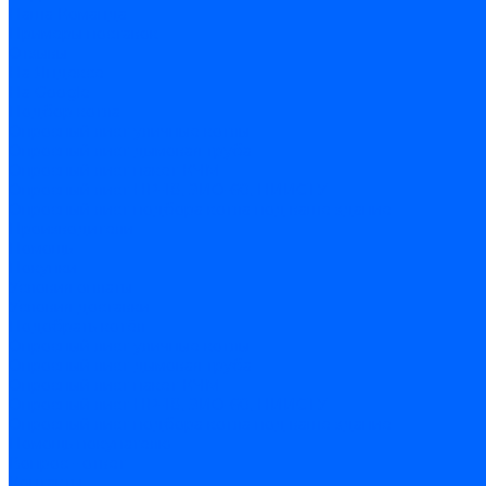
Наша Команда
Примеры поставок
Отзывы
На Яндексе
На Google
Подбор котла
Опросный лист уличные котлы
Опросный лист дымовая труба
Опросный лист пакет КЧМ
Опросный лист НР-18, ЗИО-60, НИИСТУ
Опросный лист подбора котла под ваше здание
Производители
Помощь
Покупки
Условия оплаты
Условия доставки
Подобрать котёл
Опросный лист уличные котлы
Опросный лист дымовая труба
Опросный лист пакет КЧМ
Опросный лист НР-18, ЗИО-60, НИИСТУ
Опросный лист подбора котла под ваше здание
Помощь покупателю
Вопрос - ответ
Контакты