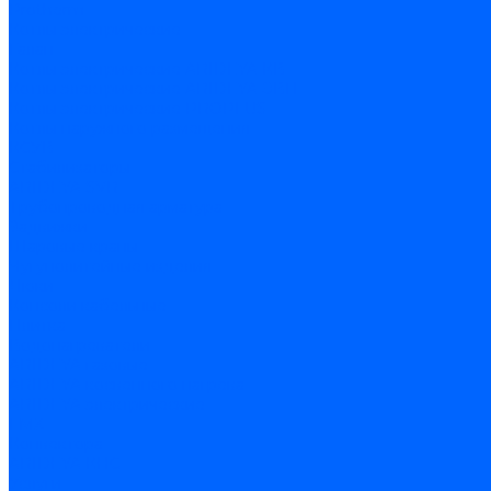
Protherm
Котлы электрические
Галан
Котлы электрические ARIDEYA КВ
Котлы электрические ARIDEYA ЭВП
Котлы электрические PROPLUS
Котлы наружного размещения
КСУВ
Стабилизаторы
ARIDEYA SVR
Трубопроводная арматура
Задвижки
Шаровые краны
Чугунолитейные изделия
Люки
Консоли кабельные
Плитка
Водонагреватели
ARIDEYA газовые
ARIDEYA косвенного нагрева
ARIDEYA электрические
LMX
Конвектора
ARIDEYA КНС
Услуги