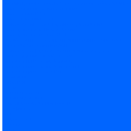
Монтаж и ремонт, производство котельного оборудования
Ремонт чугунных котлов отопления
Ремонт котлов КЧМ
Ремонт и монтаж котлов
Производитель котлов наружного размещения
Грузоперевозки по ЦФО и России
Грузоперевозки на Газон Next
Разработка и изготовление индивидуальных дымоходов
Дымоходы для котлов и печей
Производство фермы и мачты под дымовую трубу
Замена чугунных секций в котлах
Замена секций в котлах Kentatsu
Замена секций в котлах Универсал-6, 5
Замена секций в котлах КЧМ-5
О компании
Реквизиты
Статьи
Варианты оплаты
Варианты доставки
Политика конфиденциальности
Сертификаты
Блог
Вопрос-ответ
Новости
Видео