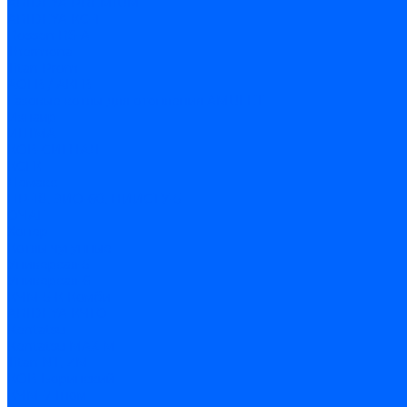
ARIDEYA PREMIUM
ARIDEYA КС-Т
Rossen RS-A
Thermona
Titan Prom
АОГВ / АКГВ
Газовые котлы для отопления AMULET
Изнаир
ИШМА
КОВ-СИГНАЛ
КСГК
Лемакс
НР-18, ЗИО-60, НИИСТУ-5
ОЧАГ
Хопер
Котлы чугунные
Универсал-5
Универсал-6
КЧМ-5-К Комби
ARIDEYA КЧГО
Kentatsu
Kentatsu MAX M
Titan NT, ZM
КОВ Боринский
КЧМ-7 Гном