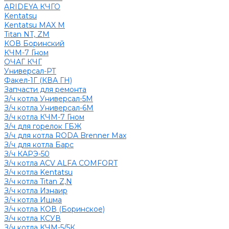
ARIDEYA КЧГО
Kentatsu
Kentatsu MAX M
Titan NT, ZM
КОВ Боринский
КЧМ-7 Гном
ОЧАГ КЧГ
Универсал-РТ
Факел-1Г (КВА ГН)
Запчасти для ремонта
З/ч котла Универсал-5М
З/ч котла Универсал-6М
З/ч котла КЧМ-7 Гном
З/ч для горелок ГБЖ
З/ч для котла RODA Brenner Max
З/ч для котла Барс
З/ч КАРЭ-50
З/ч котла ACV ALFA COMFORT
З/ч котла Kentatsu
З/ч котла Titan Z,N
З/ч котла Изнаир
З/ч котла Ишма
З/ч котла КОВ (Боринское)
З/ч котла КСУВ
З/ч котла КЧМ-5/5К