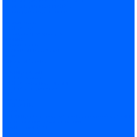
Котлы электрические ARIDEYA ЭВП
Котлы электрические PROPLUS
Котлы наружного размещения
КСУВ
Стабилизаторы
ARIDEYA SVR
Трубопроводная арматура
Задвижки
Шаровые краны
Чугунолитейные изделия
Люки
Консоли кабельные
Плитка
Водонагреватели
ARIDEYA газовые
ARIDEYA косвенного нагрева
ARIDEYA электрические
LMX
Конвектора
ARIDEYA КНС
Услуги
Монтаж и ремонт, производство котельного оборудования
Ремонт чугунных котлов отопления
Ремонт котлов КЧМ
Ремонт и монтаж котлов