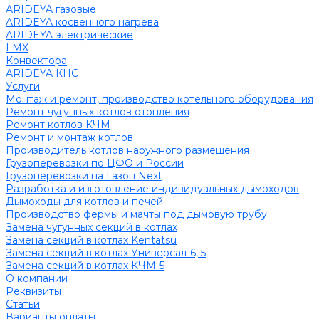
ARIDEYA газовые
ARIDEYA косвенного нагрева
ARIDEYA электрические
LMX
Конвектора
ARIDEYA КНС
Услуги
Монтаж и ремонт, производство котельного оборудования
Ремонт чугунных котлов отопления
Ремонт котлов КЧМ
Ремонт и монтаж котлов
Производитель котлов наружного размещения
Грузоперевозки по ЦФО и России
Грузоперевозки на Газон Next
Разработка и изготовление индивидуальных дымоходов
Дымоходы для котлов и печей
Производство фермы и мачты под дымовую трубу
Замена чугунных секций в котлах
Замена секций в котлах Kentatsu
Замена секций в котлах Универсал-6, 5
Замена секций в котлах КЧМ-5
О компании
Реквизиты
Статьи
Варианты оплаты