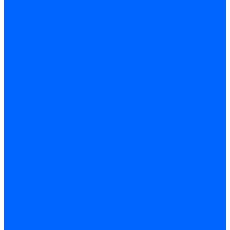
ARIDEYA КС-Т
Rossen RS-A
Thermona
Titan Prom
АОГВ / АКГВ
Газовые котлы для отопления AMULET
Изнаир
ИШМА
КОВ-СИГНАЛ
КСГК
Лемакс
НР-18, ЗИО-60, НИИСТУ-5
Котлы чугунные
Универсал-5
Универсал-6
КЧМ-5-К Комби
ARIDEYA КЧГО
Kentatsu
Kentatsu MAX M
Titan NT, ZM
КОВ Боринский
КЧМ-7 Гном
ОЧАГ КЧГ
Универсал-РТ
Факел-1Г (КВА ГН)