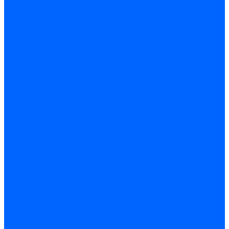
З/ч котла Универсал-6М
З/ч котла КЧМ-7 Гном
З/ч для горелок ГБЖ
З/ч для котла RODA Brenner Max
З/ч для котла Барс
З/ч КАРЭ-50
З/ч котла ACV ALFA COMFORT
З/ч котла Kentatsu
З/ч котла Titan Z,N
З/ч котла Изнаир
З/ч котла Ишма
З/ч котла КОВ (Боринское)
З/ч котла КСУВ
З/ч котла КЧМ-5/5К
З/ч котла ОЧАГ EN
З/ч котла Универсал-РТ
З/ч котла Факел-Г (КВА)
З/ч котла Хопер
Запальники
Запасные части для ремонта настенных котлов
Запчасти для ремонта и обслуживания котлов
Автоматика и безопасность
Энергонезависимая
Энергозависимая