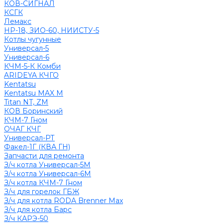
КОВ-СИГНАЛ
КСГК
Лемакс
НР-18, ЗИО-60, НИИСТУ-5
Котлы чугунные
Универсал-5
Универсал-6
КЧМ-5-К Комби
ARIDEYA КЧГО
Kentatsu
Kentatsu MAX M
Titan NT, ZM
КОВ Боринский
КЧМ-7 Гном
ОЧАГ КЧГ
Универсал-РТ
Факел-1Г (КВА ГН)
Запчасти для ремонта
З/ч котла Универсал-5М
З/ч котла Универсал-6М
З/ч котла КЧМ-7 Гном
З/ч для горелок ГБЖ
З/ч для котла RODA Brenner Max
З/ч для котла Барс
З/ч КАРЭ-50