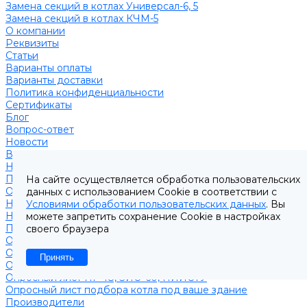
Замена секций в котлах Универсал-6, 5
Замена секций в котлах КЧМ-5
О компании
Реквизиты
Статьи
Варианты оплаты
Варианты доставки
Политика конфиденциальности
Сертификаты
Блог
Вопрос-ответ
Новости
Видео
Наша Команда
Примеры поставок
На сайте осуществляется обработка пользовательских
Отзывы
данных с использованием Cookie в соответствии с
На Яндексе
Условиями обработки пользовательских данных
. Вы
На Google
можете запретить сохранение Cookie в настройках
Подбор котла
своего браузера
Опросный лист уличные котлы
Опросный лист дымовая труба
Принять
Опросный лист пакет КЧМ
Опросный лист НР-18, ЗИО-60, НИИСТУ
Опросный лист подбора котла под ваше здание
Производители