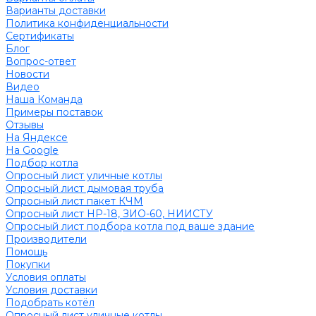
Варианты доставки
Политика конфиденциальности
Сертификаты
Блог
Вопрос-ответ
Новости
Видео
Наша Команда
Примеры поставок
Отзывы
На Яндексе
На Google
Подбор котла
Опросный лист уличные котлы
Опросный лист дымовая труба
Опросный лист пакет КЧМ
Опросный лист НР-18, ЗИО-60, НИИСТУ
Опросный лист подбора котла под ваше здание
Производители
Помощь
Покупки
Условия оплаты
Условия доставки
Подобрать котёл
Опросный лист уличные котлы