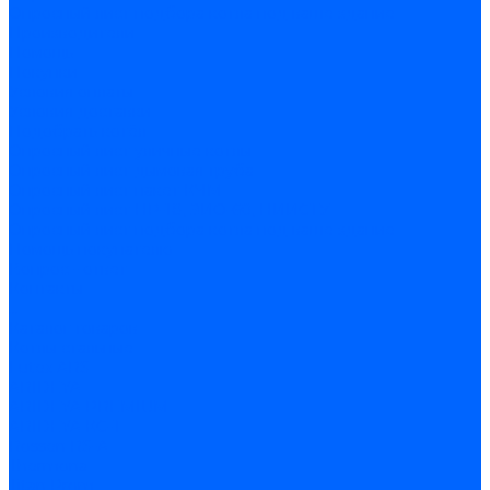
Опросный лист подбора котла под ваше здание
Производители
Помощь
Покупки
Условия оплаты
Условия доставки
Подобрать котёл
Опросный лист уличные котлы
Опросный лист дымовая труба
Опросный лист пакет КЧМ
Опросный лист НР-18, ЗИО-60, НИИСТУ
Опросный лист подбора котла под ваше здание
Помощь покупателю
Вопрос - ответ
Контакты
...
Каталог товаров
Котлы стальные
Lutex ARS
ARIDEYA
ARIDEYA PREMIUM
ARIDEYA КС-Т
Rossen RS-A
Thermona
Titan Prom