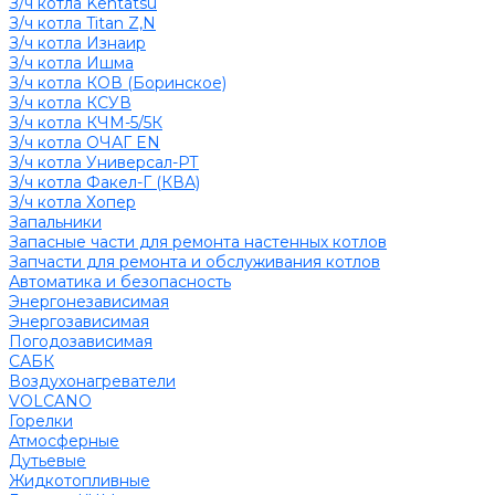
З/ч котла Kentatsu
З/ч котла Titan Z,N
З/ч котла Изнаир
З/ч котла Ишма
З/ч котла КОВ (Боринское)
З/ч котла КСУВ
З/ч котла КЧМ-5/5К
З/ч котла ОЧАГ EN
З/ч котла Универсал-РТ
З/ч котла Факел-Г (КВА)
З/ч котла Хопер
Запальники
Запасные части для ремонта настенных котлов
Запчасти для ремонта и обслуживания котлов
Автоматика и безопасность
Энергонезависимая
Энергозависимая
Погодозависимая
САБК
Воздухонагреватели
VOLCANO
Горелки
Атмосферные
Дутьевые
Жидкотопливные