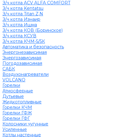
З/ч котла ACV ALFA COMFORT
З/ч котла Kentatsu
З/ч котла Titan Z,N
З/ч котла Изнаир
З/ч котла Ишма
З/ч котла КОВ (Боринское)
З/ч котла КСУВ
З/ч котла КЧМ-5/5К
Автоматика и безопасность
Энергонезависимая
Энергозависимая
Погодозависимая
САБК
Воздухонагреватели
VOLCANO
Горелки
Атмосферные
Дутьевые
Жидкотопливные
Горелки КЧМ
Горелки ГФЖ
Горелки ГФГ
Колосники чугунные
Усиленные
Котлы настенные