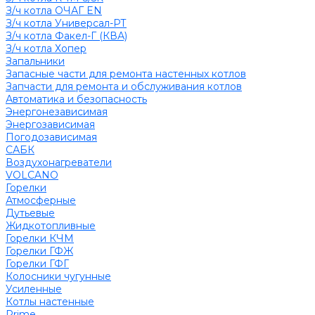
З/ч котла ОЧАГ EN
З/ч котла Универсал-РТ
З/ч котла Факел-Г (КВА)
З/ч котла Хопер
Запальники
Запасные части для ремонта настенных котлов
Запчасти для ремонта и обслуживания котлов
Автоматика и безопасность
Энергонезависимая
Энергозависимая
Погодозависимая
САБК
Воздухонагреватели
VOLCANO
Горелки
Атмосферные
Дутьевые
Жидкотопливные
Горелки КЧМ
Горелки ГФЖ
Горелки ГФГ
Колосники чугунные
Усиленные
Котлы настенные
Prime