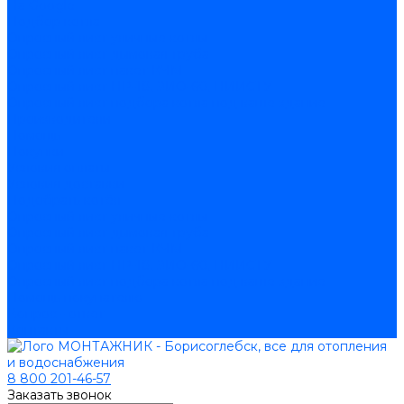
На Google
Подбор котла
Опросный лист уличные котлы
Опросный лист дымовая труба
Опросный лист пакет КЧМ
Опросный лист НР-18, ЗИО-60, НИИСТУ
Опросный лист подбора котла под ваше здание
Производители
Помощь
Покупки
Условия оплаты
Условия доставки
Подобрать котёл
Опросный лист уличные котлы
Опросный лист дымовая труба
Опросный лист пакет КЧМ
Опросный лист НР-18, ЗИО-60, НИИСТУ
Опросный лист подбора котла под ваше здание
Помощь покупателю
Вопрос - ответ
Контакты
8 800 201-46-57
Заказать звонок