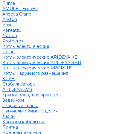
Prime
AMULET EuroHit
Arideya Grand
Ariston
Baxi
Kentatsu
Navien
Protherm
Котлы электрические
Галан
Котлы электрические ARIDEYA КВ
Котлы электрические ARIDEYA ЭВП
Котлы электрические PROPLUS
Котлы наружного размещения
КСУВ
Стабилизаторы
ARIDEYA SVR
Трубопроводная арматура
Задвижки
Шаровые краны
Чугунолитейные изделия
Люки
Консоли кабельные
Плитка
Водонагреватели