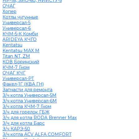
НР-18, ЗИО-60, НИИСТУ-5
ОЧАГ
Хопер
Котлы чугунные
Универсал-5
Универсал-6
КЧМ-5-К Комби
ARIDEYA КЧГО
Kentatsu
Kentatsu MAX M
Titan NT, ZM
КОВ Боринский
КЧМ-7 Гном
ОЧАГ КЧГ
Универсал-РТ
Факел-1Г (КВА ГН)
Запчасти для ремонта
З/ч котла Универсал-5М
З/ч котла Универсал-6М
З/ч котла КЧМ-7 Гном
З/ч для горелок ГБЖ
З/ч для котла RODA Brenner Max
З/ч для котла Барс
З/ч КАРЭ-50
З/ч котла ACV ALFA COMFORT