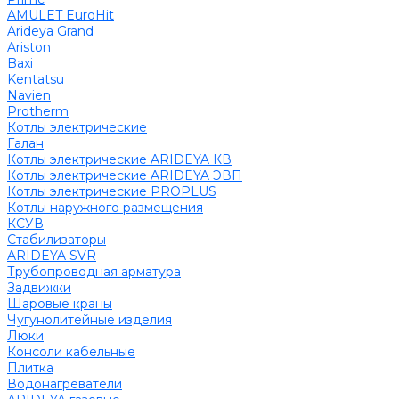
AMULET EuroHit
Arideya Grand
Ariston
Baxi
Kentatsu
Navien
Protherm
Котлы электрические
Галан
Котлы электрические ARIDEYA КВ
Котлы электрические ARIDEYA ЭВП
Котлы электрические PROPLUS
Котлы наружного размещения
КСУВ
Стабилизаторы
ARIDEYA SVR
Трубопроводная арматура
Задвижки
Шаровые краны
Чугунолитейные изделия
Люки
Консоли кабельные
Плитка
Водонагреватели