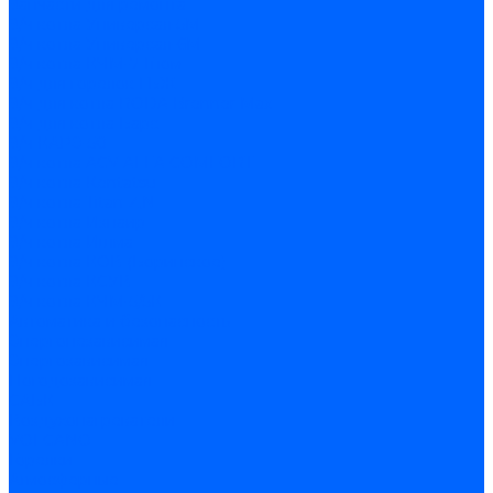
Запчасти для ремонта
З/ч котла Универсал-5М
З/ч котла Универсал-6М
З/ч котла КЧМ-7 Гном
З/ч для горелок ГБЖ
З/ч для котла RODA Brenner Max
З/ч для котла Барс
З/ч КАРЭ-50
З/ч котла ACV ALFA COMFORT
З/ч котла Kentatsu
З/ч котла Titan Z,N
З/ч котла Изнаир
З/ч котла Ишма
З/ч котла КОВ (Боринское)
З/ч котла КСУВ
З/ч котла КЧМ-5/5К
Автоматика и безопасность
Энергонезависимая
Энергозависимая
Погодозависимая
САБК
Воздухонагреватели
VOLCANO
Горелки
Атмосферные