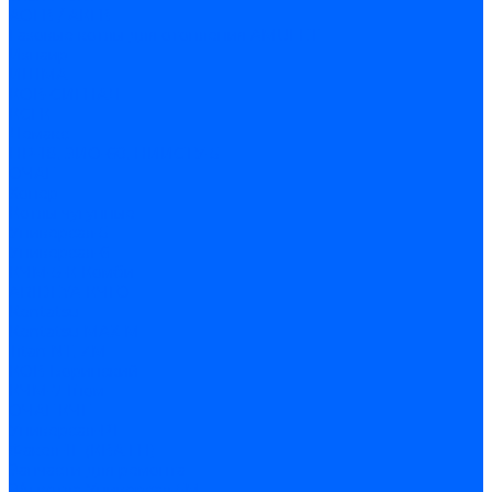
АОГВ / АКГВ
Газовые котлы для отопления AMULET
Изнаир
ИШМА
КОВ-СИГНАЛ
КСГК
Лемакс
НР-18, ЗИО-60, НИИСТУ-5
ОЧАГ
Хопер
Котлы чугунные
Универсал-5
Универсал-6
КЧМ-5-К Комби
ARIDEYA КЧГО
Kentatsu
Kentatsu MAX M
Titan NT, ZM
КОВ Боринский
КЧМ-7 Гном
ОЧАГ КЧГ
Универсал-РТ
Факел-1Г (КВА ГН)
Запчасти для ремонта
З/ч котла Универсал-5М