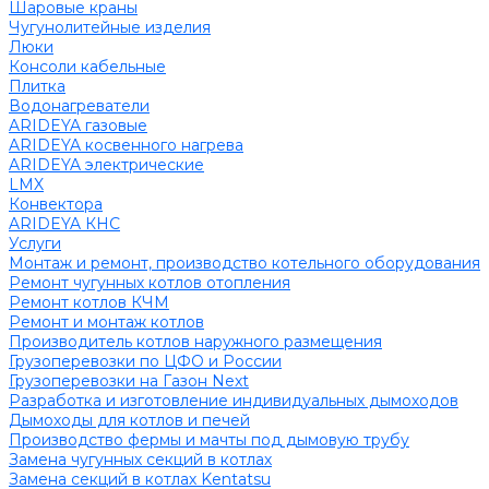
Шаровые краны
Чугунолитейные изделия
Люки
Консоли кабельные
Плитка
Водонагреватели
ARIDEYA газовые
ARIDEYA косвенного нагрева
ARIDEYA электрические
LMX
Конвектора
ARIDEYA КНС
Услуги
Монтаж и ремонт, производство котельного оборудования
Ремонт чугунных котлов отопления
Ремонт котлов КЧМ
Ремонт и монтаж котлов
Производитель котлов наружного размещения
Грузоперевозки по ЦФО и России
Грузоперевозки на Газон Next
Разработка и изготовление индивидуальных дымоходов
Дымоходы для котлов и печей
Производство фермы и мачты под дымовую трубу
Замена чугунных секций в котлах
Замена секций в котлах Kentatsu