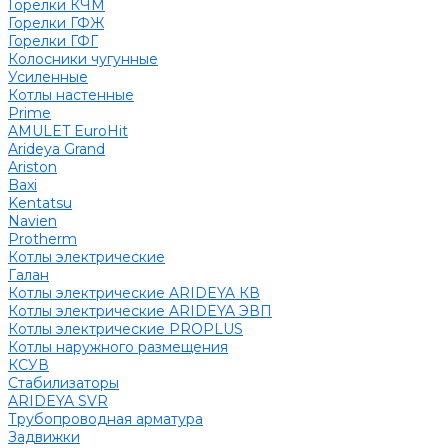
Горелки КЧМ
Горелки ГФЖ
Горелки ГФГ
Колосники чугунные
Усиленные
Котлы настенные
Prime
AMULET EuroHit
Arideya Grand
Ariston
Baxi
Kentatsu
Navien
Protherm
Котлы электрические
Галан
Котлы электрические ARIDEYA КВ
Котлы электрические ARIDEYA ЭВП
Котлы электрические PROPLUS
Котлы наружного размещения
КСУВ
Стабилизаторы
ARIDEYA SVR
Трубопроводная арматура
Задвижки