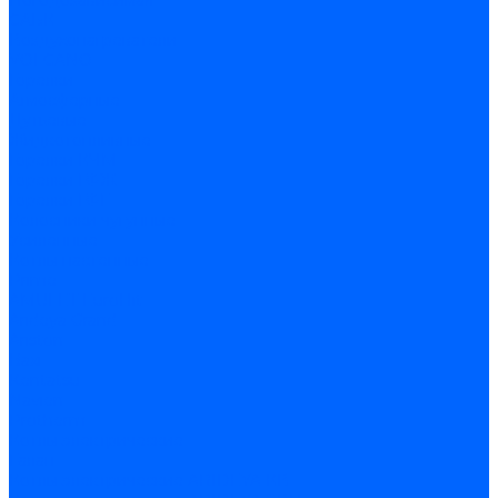
Погодозависимая
САБК
Воздухонагреватели
VOLCANO
Горелки
Атмосферные
Дутьевые
Жидкотопливные
Горелки КЧМ
Горелки ГФЖ
Горелки ГФГ
Колосники чугунные
Усиленные
Котлы настенные
Prime
AMULET EuroHit
Arideya Grand
Ariston
Baxi
Kentatsu
Navien
Protherm
Котлы электрические
Галан
Котлы электрические ARIDEYA КВ