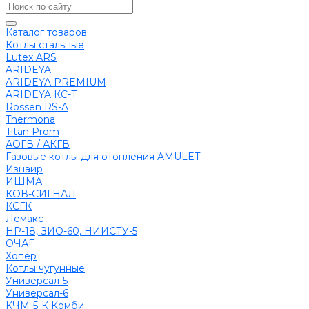
Каталог товаров
Котлы стальные
Lutex ARS
ARIDEYA
ARIDEYA PREMIUM
ARIDEYA КС-Т
Rossen RS-A
Thermona
Titan Prom
АОГВ / АКГВ
Газовые котлы для отопления AMULET
Изнаир
ИШМА
КОВ-СИГНАЛ
КСГК
Лемакс
НР-18, ЗИО-60, НИИСТУ-5
ОЧАГ
Хопер
Котлы чугунные
Универсал-5
Универсал-6
КЧМ-5-К Комби