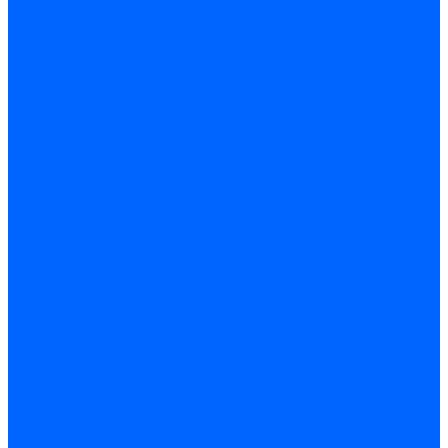
Трубопроводная арматура
Задвижки
Шаровые краны
Чугунолитейные изделия
Люки
Консоли кабельные
Плитка
Водонагреватели
ARIDEYA газовые
ARIDEYA косвенного нагрева
ARIDEYA электрические
LMX
Конвектора
ARIDEYA КНС
Услуги
Монтаж и ремонт, производство котельного оборудования
Ремонт чугунных котлов отопления
Ремонт котлов КЧМ
Ремонт и монтаж котлов
Производитель котлов наружного размещения
Грузоперевозки по ЦФО и России
Грузоперевозки на Газон Next
Разработка и изготовление индивидуальных дымоходов
Дымоходы для котлов и печей
Производство фермы и мачты под дымовую трубу