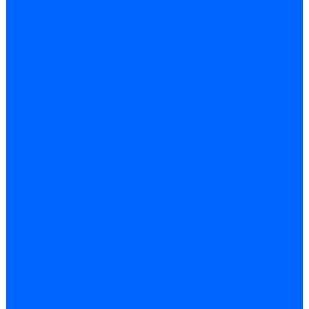
Замена чугунных секций в котлах
Замена секций в котлах Kentatsu
Замена секций в котлах Универсал-6, 5
Замена секций в котлах КЧМ-5
О компании
Реквизиты
Статьи
Варианты оплаты
Варианты доставки
Политика конфиденциальности
Сертификаты
Блог
Вопрос-ответ
Новости
Видео
Наша Команда
Примеры поставок
Отзывы
На Яндексе
На Google
Подбор котла
Опросный лист уличные котлы
Опросный лист дымовая труба
Опросный лист пакет КЧМ
Опросный лист НР-18, ЗИО-60, НИИСТУ