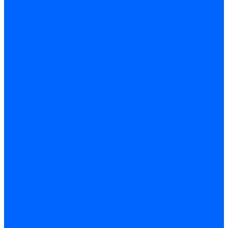
Производитель котлов наружного размещения
Грузоперевозки по ЦФО и России
Грузоперевозки на Газон Next
Разработка и изготовление индивидуальных дымоходов
Дымоходы для котлов и печей
Производство фермы и мачты под дымовую трубу
Замена чугунных секций в котлах
Замена секций в котлах Kentatsu
Замена секций в котлах Универсал-6, 5
Замена секций в котлах КЧМ-5
О компании
Реквизиты
Статьи
Варианты оплаты
Варианты доставки
Политика конфиденциальности
Сертификаты
Блог
Вопрос-ответ
Новости
Видео
Наша Команда
Примеры поставок
Отзывы
На Яндексе