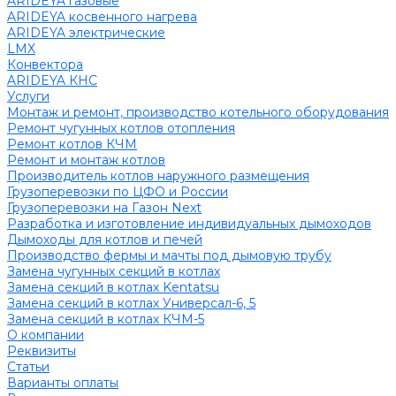
ARIDEYA газовые
ARIDEYA косвенного нагрева
ARIDEYA электрические
LMX
Конвектора
ARIDEYA КНС
Услуги
Монтаж и ремонт, производство котельного оборудования
Ремонт чугунных котлов отопления
Ремонт котлов КЧМ
Ремонт и монтаж котлов
Производитель котлов наружного размещения
Грузоперевозки по ЦФО и России
Грузоперевозки на Газон Next
Разработка и изготовление индивидуальных дымоходов
Дымоходы для котлов и печей
Производство фермы и мачты под дымовую трубу
Замена чугунных секций в котлах
Замена секций в котлах Kentatsu
Замена секций в котлах Универсал-6, 5
Замена секций в котлах КЧМ-5
О компании
Реквизиты
Статьи
Варианты оплаты