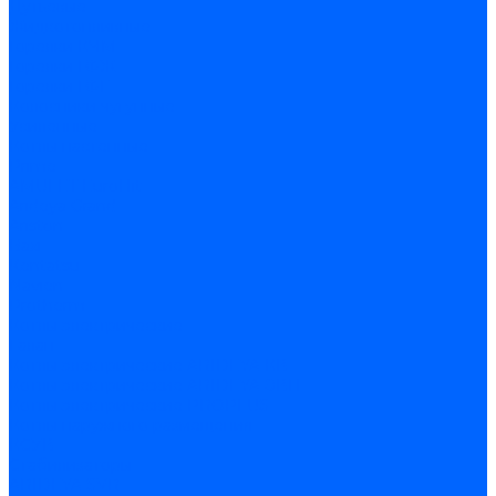
Дутьевые
Жидкотопливные
Горелки КЧМ
Горелки ГФЖ
Горелки ГФГ
Колосники чугунные
Усиленные
Котлы настенные
Prime
AMULET EuroHit
Arideya Grand
Ariston
Baxi
Kentatsu
Navien
Protherm
Котлы электрические
Галан
Котлы электрические ARIDEYA КВ
Котлы электрические ARIDEYA ЭВП
Котлы электрические PROPLUS
Котлы наружного размещения
КСУВ
Стабилизаторы
ARIDEYA SVR