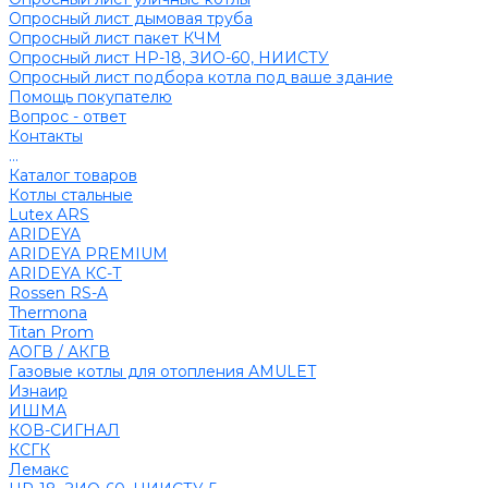
Опросный лист дымовая труба
Опросный лист пакет КЧМ
Опросный лист НР-18, ЗИО-60, НИИСТУ
Опросный лист подбора котла под ваше здание
Помощь покупателю
Вопрос - ответ
Контакты
...
Каталог товаров
Котлы стальные
Lutex ARS
ARIDEYA
ARIDEYA PREMIUM
ARIDEYA КС-Т
Rossen RS-A
Thermona
Titan Prom
АОГВ / АКГВ
Газовые котлы для отопления AMULET
Изнаир
ИШМА
КОВ-СИГНАЛ
КСГК
Лемакс