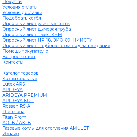
Покупки
Условия оплаты
Условия доставки
Подобрать котёл
Опросный лист уличные котлы
Опросный лист дымовая труба
Опросный лист пакет КЧМ
Опросный лист НР-18, ЗИО-60, НИИСТУ
Опросный лист подбора котла под ваше здание
Помощь покупателю
Вопрос - ответ
Контакты
...
Каталог товаров
Котлы стальные
Lutex ARS
ARIDEYA
ARIDEYA PREMIUM
ARIDEYA КС-Т
Rossen RS-A
Thermona
Titan Prom
АОГВ / АКГВ
Газовые котлы для отопления AMULET
Изнаир