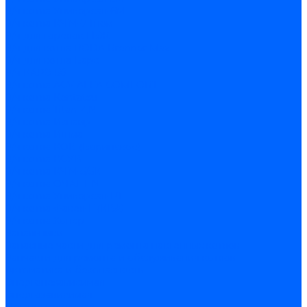
З/ч котла Универсал-6М
З/ч котла КЧМ-7 Гном
З/ч для горелок ГБЖ
З/ч для котла RODA Brenner Max
З/ч для котла Барс
З/ч КАРЭ-50
З/ч котла ACV ALFA COMFORT
З/ч котла Kentatsu
З/ч котла Titan Z,N
З/ч котла Изнаир
З/ч котла Ишма
З/ч котла КОВ (Боринское)
З/ч котла КСУВ
З/ч котла КЧМ-5/5К
З/ч котла ОЧАГ EN
З/ч котла Универсал-РТ
З/ч котла Факел-Г (КВА)
З/ч котла Хопер
Запальники
Запасные части для ремонта настенных котлов
Запчасти для ремонта и обслуживания котлов
Автоматика и безопасность
Энергонезависимая
Энергозависимая