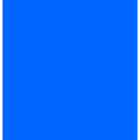
Запчасти для ремонта
З/ч котла Универсал-5М
З/ч котла Универсал-6М
З/ч котла КЧМ-7 Гном
З/ч для горелок ГБЖ
З/ч для котла RODA Brenner Max
З/ч для котла Барс
З/ч КАРЭ-50
З/ч котла ACV ALFA COMFORT
З/ч котла Kentatsu
З/ч котла Titan Z,N
З/ч котла Изнаир
З/ч котла Ишма
З/ч котла КОВ (Боринское)
З/ч котла КСУВ
З/ч котла КЧМ-5/5К
Автоматика и безопасность
Энергонезависимая
Энергозависимая
Погодозависимая
САБК
Воздухонагреватели
VOLCANO
Горелки
Атмосферные