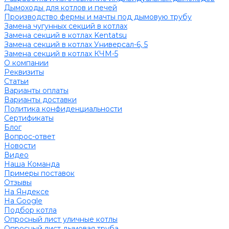
Дымоходы для котлов и печей
Производство фермы и мачты под дымовую трубу
Замена чугунных секций в котлах
Замена секций в котлах Kentatsu
Замена секций в котлах Универсал-6, 5
Замена секций в котлах КЧМ-5
О компании
Реквизиты
Статьи
Варианты оплаты
Варианты доставки
Политика конфиденциальности
Сертификаты
Блог
Вопрос-ответ
Новости
Видео
Наша Команда
Примеры поставок
Отзывы
На Яндексе
На Google
Подбор котла
Опросный лист уличные котлы
Опросный лист дымовая труба