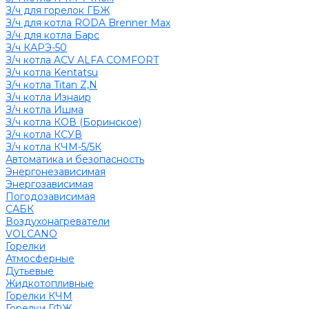
З/ч для горелок ГБЖ
З/ч для котла RODA Brenner Max
З/ч для котла Барс
З/ч КАРЭ-50
З/ч котла ACV ALFA COMFORT
З/ч котла Kentatsu
З/ч котла Titan Z,N
З/ч котла Изнаир
З/ч котла Ишма
З/ч котла КОВ (Боринское)
З/ч котла КСУВ
З/ч котла КЧМ-5/5К
Автоматика и безопасность
Энергонезависимая
Энергозависимая
Погодозависимая
САБК
Воздухонагреватели
VOLCANO
Горелки
Атмосферные
Дутьевые
Жидкотопливные
Горелки КЧМ
Горелки ГФЖ