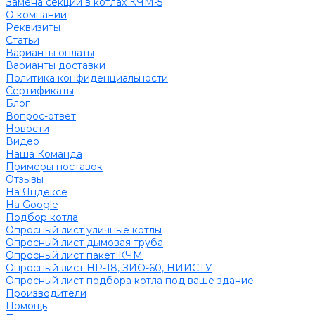
Замена секций в котлах КЧМ-5
О компании
Реквизиты
Статьи
Варианты оплаты
Варианты доставки
Политика конфиденциальности
Сертификаты
Блог
Вопрос-ответ
Новости
Видео
Наша Команда
Примеры поставок
Отзывы
На Яндексе
На Google
Подбор котла
Опросный лист уличные котлы
Опросный лист дымовая труба
Опросный лист пакет КЧМ
Опросный лист НР-18, ЗИО-60, НИИСТУ
Опросный лист подбора котла под ваше здание
Производители
Помощь