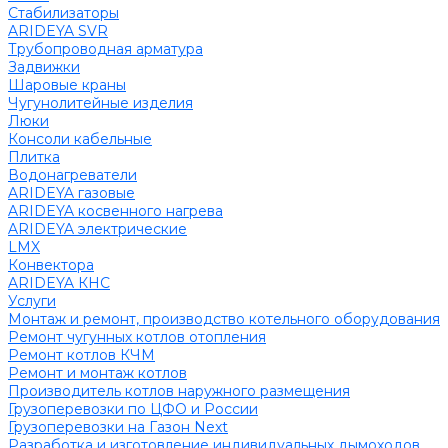
Стабилизаторы
ARIDEYA SVR
Трубопроводная арматура
Задвижки
Шаровые краны
Чугунолитейные изделия
Люки
Консоли кабельные
Плитка
Водонагреватели
ARIDEYA газовые
ARIDEYA косвенного нагрева
ARIDEYA электрические
LMX
Конвектора
ARIDEYA КНС
Услуги
Монтаж и ремонт, производство котельного оборудования
Ремонт чугунных котлов отопления
Ремонт котлов КЧМ
Ремонт и монтаж котлов
Производитель котлов наружного размещения
Грузоперевозки по ЦФО и России
Грузоперевозки на Газон Next
Разработка и изготовление индивидуальных дымоходов