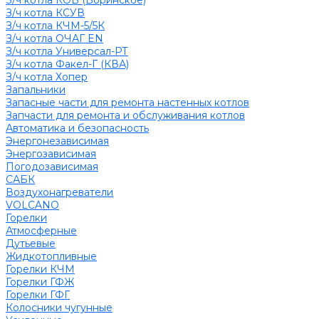
З/ч котла КОВ (Боринское)
З/ч котла КСУВ
З/ч котла КЧМ-5/5К
З/ч котла ОЧАГ EN
З/ч котла Универсал-РТ
З/ч котла Факел-Г (КВА)
З/ч котла Хопер
Запальники
Запасные части для ремонта настенных котлов
Запчасти для ремонта и обслуживания котлов
Автоматика и безопасность
Энергонезависимая
Энергозависимая
Погодозависимая
САБК
Воздухонагреватели
VOLCANO
Горелки
Атмосферные
Дутьевые
Жидкотопливные
Горелки КЧМ
Горелки ГФЖ
Горелки ГФГ
Колосники чугунные