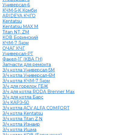
Универсал-6
КЧМ-5-К Комби
ARIDEYA КЧГО
Kentatsu
Kentatsu MAX M
Titan NT, ZM
КОВ Боринский
КЧМ-7 Гном
ОЧАГ КЧГ
Универсал-РТ
Факел-1Г (КВА ГН)
Запчасти для ремонта
З/ч котла Универсал-5М
З/ч котла Универсал-6М
З/ч котла КЧМ-7 Гном
З/ч для горелок ГБЖ
З/ч для котла RODA Brenner Max
З/ч для котла Барс
З/ч КАРЭ-50
З/ч котла ACV ALFA COMFORT
З/ч котла Kentatsu
З/ч котла Titan Z,N
З/ч котла Изнаир
З/ч котла Ишма