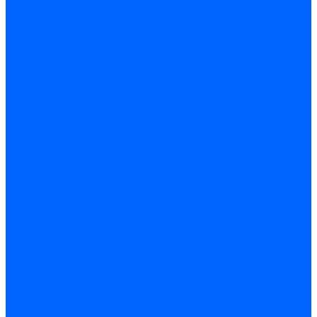
ARIDEYA КС-Т
Rossen RS-A
Thermona
Titan Prom
АОГВ / АКГВ
Газовые котлы для отопления AMULET
Изнаир
ИШМА
КОВ-СИГНАЛ
КСГК
Лемакс
НР-18, ЗИО-60, НИИСТУ-5
Котлы чугунные
Универсал-5
Универсал-6
КЧМ-5-К Комби
ARIDEYA КЧГО
Kentatsu
Kentatsu MAX M
Titan NT, ZM
КОВ Боринский
КЧМ-7 Гном
ОЧАГ КЧГ
Универсал-РТ
Факел-1Г (КВА ГН)