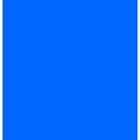
Погодозависимая
САБК
Воздухонагреватели
VOLCANO
Горелки
Атмосферные
Дутьевые
Жидкотопливные
Горелки КЧМ
Горелки ГФЖ
Горелки ГФГ
Колосники чугунные
Усиленные
Котлы настенные
Prime
AMULET EuroHit
Arideya Grand
Ariston
Baxi
Kentatsu
Navien
Protherm
Котлы электрические
Галан
Котлы электрические ARIDEYA КВ