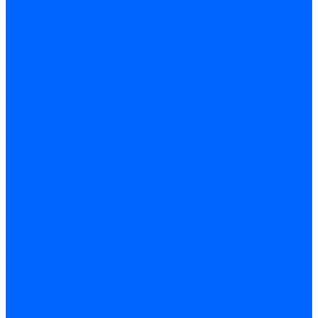
АОГВ / АКГВ
Газовые котлы для отопления AMULET
Изнаир
ИШМА
КОВ-СИГНАЛ
КСГК
Лемакс
НР-18, ЗИО-60, НИИСТУ-5
ОЧАГ
Хопер
Котлы чугунные
Универсал-5
Универсал-6
КЧМ-5-К Комби
ARIDEYA КЧГО
Kentatsu
Kentatsu MAX M
Titan NT, ZM
КОВ Боринский
КЧМ-7 Гном
ОЧАГ КЧГ
Универсал-РТ
Факел-1Г (КВА ГН)
Запчасти для ремонта
З/ч котла Универсал-5М