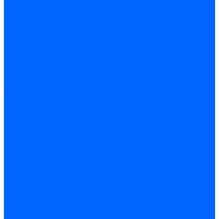
Производитель котлов наружного размещения
Грузоперевозки по ЦФО и России
Грузоперевозки на Газон Next
Разработка и изготовление индивидуальных дымоходов
Дымоходы для котлов и печей
Производство фермы и мачты под дымовую трубу
Замена чугунных секций в котлах
Замена секций в котлах Kentatsu
Замена секций в котлах Универсал-6, 5
Замена секций в котлах КЧМ-5
О компании
Реквизиты
Статьи
Варианты оплаты
Варианты доставки
Политика конфиденциальности
Сертификаты
Блог
Вопрос-ответ
Новости
Видео
Наша Команда
Примеры поставок
Отзывы
На Яндексе