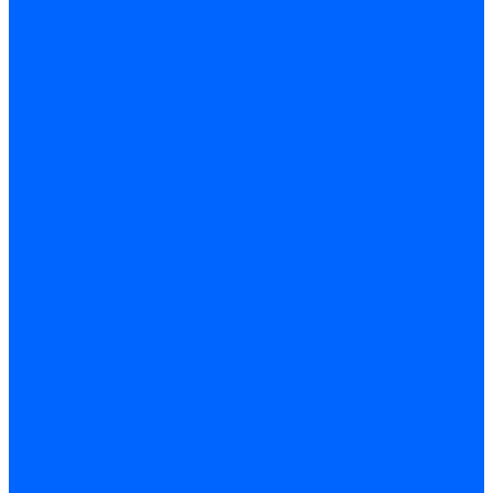
Опросный лист подбора котла под ваше здание
Производители
Помощь
Покупки
Условия оплаты
Условия доставки
Подобрать котёл
Опросный лист уличные котлы
Опросный лист дымовая труба
Опросный лист пакет КЧМ
Опросный лист НР-18, ЗИО-60, НИИСТУ
Опросный лист подбора котла под ваше здание
Помощь покупателю
Вопрос - ответ
Контакты
...
Каталог товаров
Котлы стальные
Lutex ARS
ARIDEYA
ARIDEYA PREMIUM
ARIDEYA КС-Т
Rossen RS-A
Thermona
Titan Prom