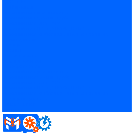
На Google
Подбор котла
Опросный лист уличные котлы
Опросный лист дымовая труба
Опросный лист пакет КЧМ
Опросный лист НР-18, ЗИО-60, НИИСТУ
Опросный лист подбора котла под ваше здание
Производители
Помощь
Покупки
Условия оплаты
Условия доставки
Подобрать котёл
Опросный лист уличные котлы
Опросный лист дымовая труба
Опросный лист пакет КЧМ
Опросный лист НР-18, ЗИО-60, НИИСТУ
Опросный лист подбора котла под ваше здание
Помощь покупателю
Вопрос - ответ
Контакты