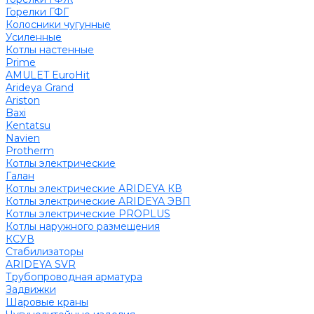
Горелки ГФГ
Колосники чугунные
Усиленные
Котлы настенные
Prime
AMULET EuroHit
Arideya Grand
Ariston
Baxi
Kentatsu
Navien
Protherm
Котлы электрические
Галан
Котлы электрические ARIDEYA КВ
Котлы электрические ARIDEYA ЭВП
Котлы электрические PROPLUS
Котлы наружного размещения
КСУВ
Стабилизаторы
ARIDEYA SVR
Трубопроводная арматура
Задвижки
Шаровые краны