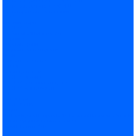
Котлы электрические ARIDEYA ЭВП
Котлы электрические PROPLUS
Котлы наружного размещения
КСУВ
Стабилизаторы
ARIDEYA SVR
Трубопроводная арматура
Задвижки
Шаровые краны
Чугунолитейные изделия
Люки
Консоли кабельные
Плитка
Водонагреватели
ARIDEYA газовые
ARIDEYA косвенного нагрева
ARIDEYA электрические
LMX
Конвектора
ARIDEYA КНС
Услуги
Монтаж и ремонт, производство котельного оборудования
Ремонт чугунных котлов отопления
Ремонт котлов КЧМ
Ремонт и монтаж котлов