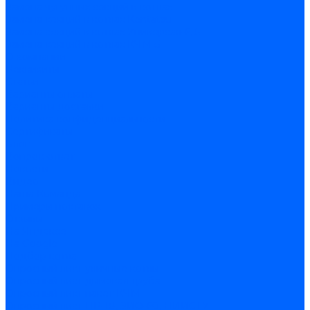
Замена чугунных секций в котлах
Замена секций в котлах Kentatsu
Замена секций в котлах Универсал-6, 5
Замена секций в котлах КЧМ-5
О компании
Реквизиты
Статьи
Варианты оплаты
Варианты доставки
Политика конфиденциальности
Сертификаты
Блог
Вопрос-ответ
Новости
Видео
Наша Команда
Примеры поставок
Отзывы
На Яндексе
На Google
Подбор котла
Опросный лист уличные котлы
Опросный лист дымовая труба
Опросный лист пакет КЧМ
Опросный лист НР-18, ЗИО-60, НИИСТУ