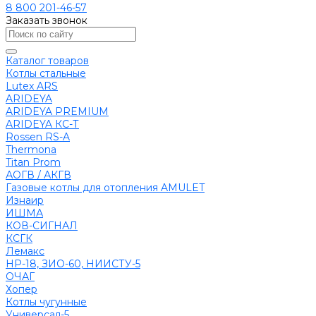
8 800 201-46-57
Заказать звонок
Каталог товаров
Котлы стальные
Lutex ARS
ARIDEYA
ARIDEYA PREMIUM
ARIDEYA КС-Т
Rossen RS-A
Thermona
Titan Prom
АОГВ / АКГВ
Газовые котлы для отопления AMULET
Изнаир
ИШМА
КОВ-СИГНАЛ
КСГК
Лемакс
НР-18, ЗИО-60, НИИСТУ-5
ОЧАГ
Хопер
Котлы чугунные
Универсал-5