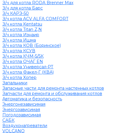
З/ч для котла RODA Brenner Max
З/ч для котла Барс
З/ч КАРЭ-50
З/ч котла ACV ALFA COMFORT
З/ч котла Kentatsu
З/ч котла Titan Z,N
З/ч котла Изнаир
З/ч котла Ишма
З/ч котла КОВ (Боринское)
З/ч котла КСУВ
З/ч котла КЧМ-5/5К
З/ч котла ОЧАГ EN
З/ч котла Универсал-РТ
З/ч котла Факел-Г (КВА)
З/ч котла Хопер
Запальники
Запасные части для ремонта настенных котлов
Запчасти для ремонта и обслуживания котлов
Автоматика и безопасность
Энергонезависимая
Энергозависимая
Погодозависимая
САБК
Воздухонагреватели
VOLCANO