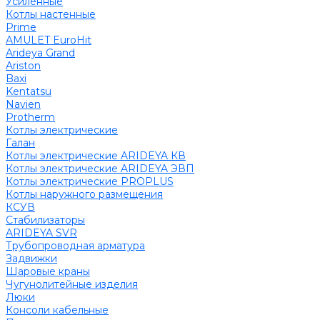
Усиленные
Котлы настенные
Prime
AMULET EuroHit
Arideya Grand
Ariston
Baxi
Kentatsu
Navien
Protherm
Котлы электрические
Галан
Котлы электрические ARIDEYA КВ
Котлы электрические ARIDEYA ЭВП
Котлы электрические PROPLUS
Котлы наружного размещения
КСУВ
Стабилизаторы
ARIDEYA SVR
Трубопроводная арматура
Задвижки
Шаровые краны
Чугунолитейные изделия
Люки
Консоли кабельные