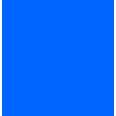
Дутьевые
Жидкотопливные
Горелки КЧМ
Горелки ГФЖ
Горелки ГФГ
Колосники чугунные
Усиленные
Котлы настенные
Prime
AMULET EuroHit
Arideya Grand
Ariston
Baxi
Kentatsu
Navien
Protherm
Котлы электрические
Галан
Котлы электрические ARIDEYA КВ
Котлы электрические ARIDEYA ЭВП
Котлы электрические PROPLUS
Котлы наружного размещения
КСУВ
Стабилизаторы
ARIDEYA SVR