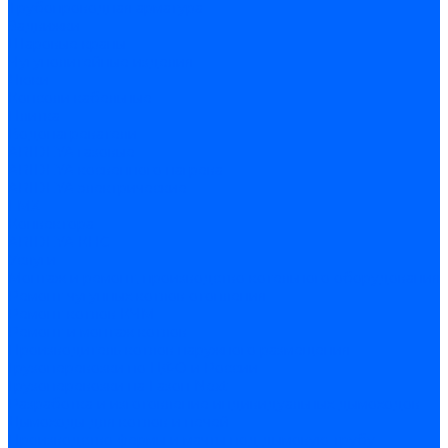
Трубопроводная арматура
Задвижки
Шаровые краны
Чугунолитейные изделия
Люки
Консоли кабельные
Плитка
Водонагреватели
ARIDEYA газовые
ARIDEYA косвенного нагрева
ARIDEYA электрические
LMX
Конвектора
ARIDEYA КНС
Услуги
Монтаж и ремонт, производство котельного оборудования
Ремонт чугунных котлов отопления
Ремонт котлов КЧМ
Ремонт и монтаж котлов
Производитель котлов наружного размещения
Грузоперевозки по ЦФО и России
Грузоперевозки на Газон Next
Разработка и изготовление индивидуальных дымоходов
Дымоходы для котлов и печей
Производство фермы и мачты под дымовую трубу