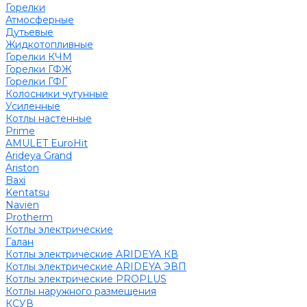
Горелки
Атмосферные
Дутьевые
Жидкотопливные
Горелки КЧМ
Горелки ГФЖ
Горелки ГФГ
Колосники чугунные
Усиленные
Котлы настенные
Prime
AMULET EuroHit
Arideya Grand
Ariston
Baxi
Kentatsu
Navien
Protherm
Котлы электрические
Галан
Котлы электрические ARIDEYA КВ
Котлы электрические ARIDEYA ЭВП
Котлы электрические PROPLUS
Котлы наружного размещения
КСУВ