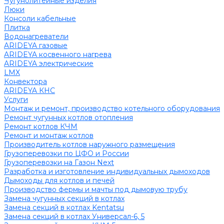
Чугунолитейные изделия
Люки
Консоли кабельные
Плитка
Водонагреватели
ARIDEYA газовые
ARIDEYA косвенного нагрева
ARIDEYA электрические
LMX
Конвектора
ARIDEYA КНС
Услуги
Монтаж и ремонт, производство котельного оборудования
Ремонт чугунных котлов отопления
Ремонт котлов КЧМ
Ремонт и монтаж котлов
Производитель котлов наружного размещения
Грузоперевозки по ЦФО и России
Грузоперевозки на Газон Next
Разработка и изготовление индивидуальных дымоходов
Дымоходы для котлов и печей
Производство фермы и мачты под дымовую трубу
Замена чугунных секций в котлах
Замена секций в котлах Kentatsu
Замена секций в котлах Универсал-6, 5