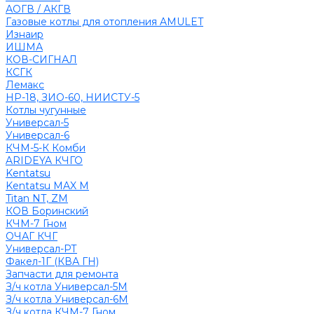
АОГВ / АКГВ
Газовые котлы для отопления AMULET
Изнаир
ИШМА
КОВ-СИГНАЛ
КСГК
Лемакс
НР-18, ЗИО-60, НИИСТУ-5
Котлы чугунные
Универсал-5
Универсал-6
КЧМ-5-К Комби
ARIDEYA КЧГО
Kentatsu
Kentatsu MAX M
Titan NT, ZM
КОВ Боринский
КЧМ-7 Гном
ОЧАГ КЧГ
Универсал-РТ
Факел-1Г (КВА ГН)
Запчасти для ремонта
З/ч котла Универсал-5М
З/ч котла Универсал-6М
З/ч котла КЧМ-7 Гном