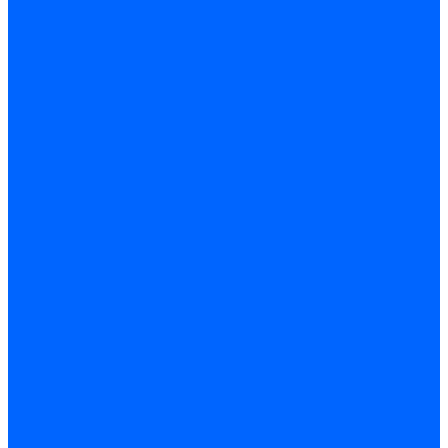
ARIDEYA КНС
Услуги
Монтаж и ремонт, производство котельного оборудования
Ремонт чугунных котлов отопления
Ремонт котлов КЧМ
Ремонт и монтаж котлов
Производитель котлов наружного размещения
Грузоперевозки по ЦФО и России
Грузоперевозки на Газон Next
Разработка и изготовление индивидуальных дымоходов
Дымоходы для котлов и печей
Производство фермы и мачты под дымовую трубу
Замена чугунных секций в котлах
Замена секций в котлах Kentatsu
Замена секций в котлах Универсал-6, 5
Замена секций в котлах КЧМ-5
О компании
Реквизиты
Статьи
Варианты оплаты
Варианты доставки
Политика конфиденциальности
Сертификаты
Блог
Вопрос-ответ