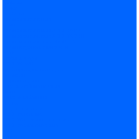
Kentatsu
Navien
Protherm
Котлы электрические
Галан
Котлы электрические ARIDEYA КВ
Котлы электрические ARIDEYA ЭВП
Котлы электрические PROPLUS
Котлы наружного размещения
КСУВ
Стабилизаторы
ARIDEYA SVR
Трубопроводная арматура
Задвижки
Шаровые краны
Чугунолитейные изделия
Люки
Консоли кабельные
Плитка
Водонагреватели
ARIDEYA газовые
ARIDEYA косвенного нагрева
ARIDEYA электрические
LMX
Конвектора