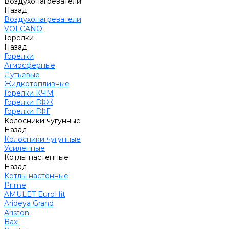
Воздухонагреватели
Назад
Воздухонагреватели
VOLCANO
Горелки
Назад
Горелки
Атмосферные
Дутьевые
Жидкотопливные
Горелки КЧМ
Горелки ГФЖ
Горелки ГФГ
Колосники чугунные
Назад
Колосники чугунные
Усиленные
Котлы настенные
Назад
Котлы настенные
Prime
AMULET EuroHit
Arideya Grand
Ariston
Baxi