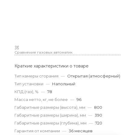
Сравнение газовых автоматик
Краткие характеристики о товаре
Тип камеры сгорания
—
Открытая (атмосферный)
Тип установки
—
Напольный
КПД (газ), %
—
78
Масса нетто, кг, не более
—
96
Габаритные размеры (высота), мм
—
800
Габаритные размеры (ширина), мм
—
390
Габаритные размеры (глубина), мм
—
720
Гарантия от компании
—
36 месяцев