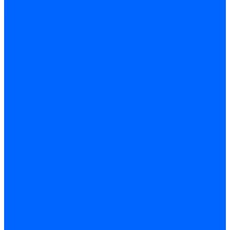
КОВ Боринский
КЧМ-7 Гном
ОЧАГ КЧГ
Универсал-РТ
Факел-1Г (КВА ГН)
Запчасти для ремонта
З/ч котла Универсал-5М
З/ч котла Универсал-6М
З/ч котла КЧМ-7 Гном
З/ч для горелок ГБЖ
З/ч для котла RODA Brenner Max
З/ч для котла Барс
З/ч КАРЭ-50
З/ч котла ACV ALFA COMFORT
З/ч котла Kentatsu
З/ч котла Titan Z,N
З/ч котла Изнаир
З/ч котла Ишма
З/ч котла КОВ (Боринское)
З/ч котла КСУВ
З/ч котла КЧМ-5/5К
З/ч котла ОЧАГ EN
З/ч котла Универсал-РТ
З/ч котла Факел-Г (КВА)
З/ч котла Хопер