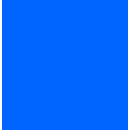
Новости
Видео
Наша Команда
Примеры поставок
Отзывы
На Яндексе
На Google
Подбор котла
Опросный лист уличные котлы
Опросный лист дымовая труба
Опросный лист пакет КЧМ
Опросный лист НР-18, ЗИО-60, НИИСТУ
Опросный лист подбора котла под ваше здание
Производители
Помощь
Покупки
Условия оплаты
Условия доставки
Подобрать котёл
Опросный лист уличные котлы
Опросный лист дымовая труба
Опросный лист пакет КЧМ
Опросный лист НР-18, ЗИО-60, НИИСТУ
Опросный лист подбора котла под ваше здание
Помощь покупателю