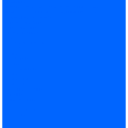
Запальники
Запасные части для ремонта настенных котлов
Запчасти для ремонта и обслуживания котлов
Автоматика и безопасность
Энергонезависимая
Энергозависимая
Погодозависимая
САБК
Воздухонагреватели
VOLCANO
Горелки
Атмосферные
Дутьевые
Жидкотопливные
Горелки КЧМ
Горелки ГФЖ
Горелки ГФГ
Колосники чугунные
Усиленные
Котлы настенные
Prime
AMULET EuroHit
Arideya Grand
Ariston
Baxi