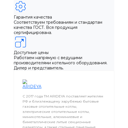
Гарантия качества
Соответствуем требованиям и стандартам
качества ГОСТ. Вся продукция
сертифицирована.
Доступные цены
Работаем напрямую с ведущими
производителями котельного оборудования.
Дилер и представитель.
С 2017 года ТМ ARIDEYA поставляет жителям
РФ и близлежащему зарубежью бытовые
газовые отопительные котлы,
электрические отопительные котлы,
миникотельные, алюминиевые и
биметаллические литые секционные
радиаторы, а также стальные панельные