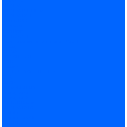
Lutex ARS
ARIDEYA
ARIDEYA PREMIUM
ARIDEYA КС-Т
Rossen RS-A
Thermona
Titan Prom
АОГВ / АКГВ
Газовые котлы для отопления AMULET
Изнаир
ИШМА
КОВ-СИГНАЛ
КСГК
Лемакс
НР-18, ЗИО-60, НИИСТУ-5
ОЧАГ
Хопер
Котлы чугунные
Универсал-5
Универсал-6
КЧМ-5-К Комби
ARIDEYA КЧГО
Kentatsu
Kentatsu MAX M
Titan NT, ZM