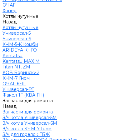
ОЧАГ
Хопер
Котлы чугунные
Назад
Котлы чугунные
Универсал-5
Универсал-6
КЧМ-5-К Комби
ARIDEYA КЧГО
Kentatsu
Kentatsu MAX M
Titan NT, ZM
КОВ Боринский
КЧМ-7 Гном
ОЧАГ КЧГ
Универсал-РТ
Факел-1Г (КВА ГН)
Запчасти для ремонта
Назад
Запчасти для ремонта
З/ч котла Универсал-5М
З/ч котла Универсал-6М
З/ч котла КЧМ-7 Гном
З/ч для горелок ГБЖ