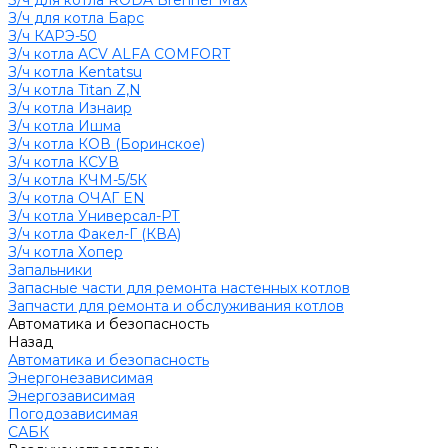
З/ч для котла RODA Brenner Max
З/ч для котла Барс
З/ч КАРЭ-50
З/ч котла ACV ALFA COMFORT
З/ч котла Kentatsu
З/ч котла Titan Z,N
З/ч котла Изнаир
З/ч котла Ишма
З/ч котла КОВ (Боринское)
З/ч котла КСУВ
З/ч котла КЧМ-5/5К
З/ч котла ОЧАГ EN
З/ч котла Универсал-РТ
З/ч котла Факел-Г (КВА)
З/ч котла Хопер
Запальники
Запасные части для ремонта настенных котлов
Запчасти для ремонта и обслуживания котлов
Автоматика и безопасность
Назад
Автоматика и безопасность
Энергонезависимая
Энергозависимая
Погодозависимая
САБК