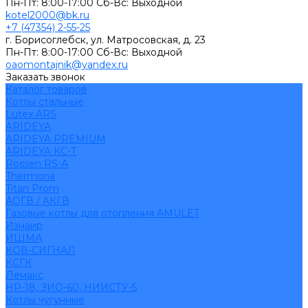
Пн-Пт: 8:00-17:00 Cб-Вс: Выходной
kotel2000@bk.ru
+7 (47354) 2-55-25
г. Борисоглебск, ул. Матросовская, д. 23
Пн-Пт: 8:00-17:00 Cб-Вс: Выходной
oaomontajnik@yandex.ru
Заказать звонок
Каталог товаров
Котлы стальные
Lutex ARS
ARIDEYA
ARIDEYA PREMIUM
ARIDEYA КС-Т
Rossen RS-A
Thermona
Titan Prom
АОГВ / АКГВ
Газовые котлы для отопления AMULET
Изнаир
ИШМА
КОВ-СИГНАЛ
КСГК
Лемакс
НР-18, ЗИО-60, НИИСТУ-5
Котлы чугунные