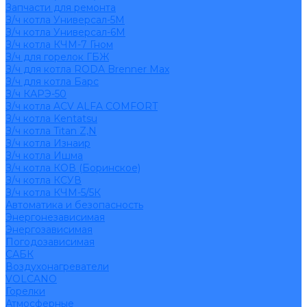
Запчасти для ремонта
З/ч котла Универсал-5М
З/ч котла Универсал-6М
З/ч котла КЧМ-7 Гном
З/ч для горелок ГБЖ
З/ч для котла RODA Brenner Max
З/ч для котла Барс
З/ч КАРЭ-50
З/ч котла ACV ALFA COMFORT
З/ч котла Kentatsu
З/ч котла Titan Z,N
З/ч котла Изнаир
З/ч котла Ишма
З/ч котла КОВ (Боринское)
З/ч котла КСУВ
З/ч котла КЧМ-5/5К
Автоматика и безопасность
Энергонезависимая
Энергозависимая
Погодозависимая
САБК
Воздухонагреватели
VOLCANO
Горелки
Атмосферные