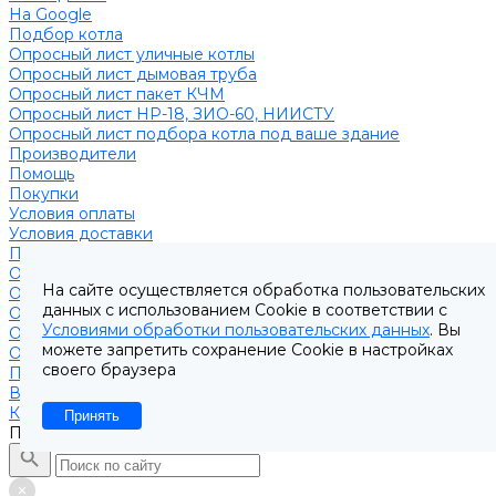
На Google
Подбор котла
Опросный лист уличные котлы
Опросный лист дымовая труба
Опросный лист пакет КЧМ
Опросный лист НР-18, ЗИО-60, НИИСТУ
Опросный лист подбора котла под ваше здание
Производители
Помощь
Покупки
Условия оплаты
Условия доставки
Подобрать котёл
Опросный лист уличные котлы
На сайте осуществляется обработка пользовательских
Опросный лист дымовая труба
данных с использованием Cookie в соответствии с
Опросный лист пакет КЧМ
Условиями обработки пользовательских данных
. Вы
Опросный лист НР-18, ЗИО-60, НИИСТУ
можете запретить сохранение Cookie в настройках
Опросный лист подбора котла под ваше здание
своего браузера
Помощь покупателю
Вопрос - ответ
Контакты
Принять
Поиск