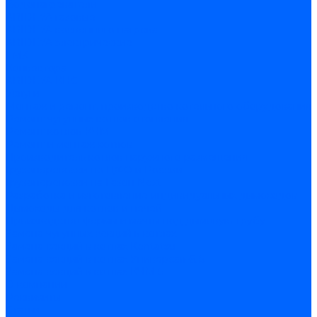
Водонагреватели
ARIDEYA газовые
ARIDEYA косвенного нагрева
ARIDEYA электрические
LMX
Конвектора
ARIDEYA КНС
Услуги
Монтаж и ремонт, производство котельного оборудования
Ремонт чугунных котлов отопления
Ремонт котлов КЧМ
Ремонт и монтаж котлов
Производитель котлов наружного размещения
Грузоперевозки по ЦФО и России
Грузоперевозки на Газон Next
Разработка и изготовление индивидуальных дымоходов
Дымоходы для котлов и печей
Производство фермы и мачты под дымовую трубу
Замена чугунных секций в котлах
Замена секций в котлах Kentatsu
Замена секций в котлах Универсал-6, 5
Замена секций в котлах КЧМ-5
О компании
Реквизиты
Статьи