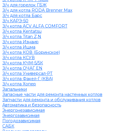
З/ч для горелок ГБЖ
З/ч для котла RODA Brenner Max
З/ч для котла Барс
З/ч КАРЭ-50
З/ч котла ACV ALFA COMFORT
З/ч котла Kentatsu
З/ч котла Titan Z,N
З/ч котла Изнаир
З/ч котла Ишма
З/ч котла КОВ (Боринское)
З/ч котла КСУВ
З/ч котла КЧМ-5/5К
З/ч котла ОЧАГ EN
З/ч котла Универсал-РТ
З/ч котла Факел-Г (КВА)
З/ч котла Хопер
Запальники
Запасные части для ремонта настенных котлов
Запчасти для ремонта и обслуживания котлов
Автоматика и безопасность
Энергонезависимая
Энергозависимая
Погодозависимая
САБК