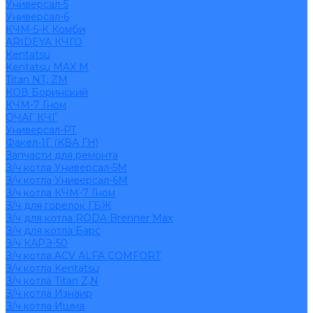
Универсал-5
Универсал-6
КЧМ-5-К Комби
ARIDEYA КЧГО
Kentatsu
Kentatsu MAX M
Titan NT, ZM
КОВ Боринский
КЧМ-7 Гном
ОЧАГ КЧГ
Универсал-РТ
Факел-1Г (КВА ГН)
Запчасти для ремонта
З/ч котла Универсал-5М
З/ч котла Универсал-6М
З/ч котла КЧМ-7 Гном
З/ч для горелок ГБЖ
З/ч для котла RODA Brenner Max
З/ч для котла Барс
З/ч КАРЭ-50
З/ч котла ACV ALFA COMFORT
З/ч котла Kentatsu
З/ч котла Titan Z,N
З/ч котла Изнаир
З/ч котла Ишма