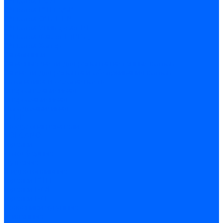
З/ч котла КСУВ
З/ч котла КЧМ-5/5К
З/ч котла ОЧАГ EN
З/ч котла Универсал-РТ
З/ч котла Факел-Г (КВА)
З/ч котла Хопер
Запальники
Запасные части для ремонта настенных котлов
Запчасти для ремонта и обслуживания котлов
Автоматика и безопасность
Энергонезависимая
Энергозависимая
Погодозависимая
САБК
Воздухонагреватели
VOLCANO
Горелки
Атмосферные
Дутьевые
Жидкотопливные
Горелки КЧМ
Горелки ГФЖ
Горелки ГФГ
Колосники чугунные
Усиленные