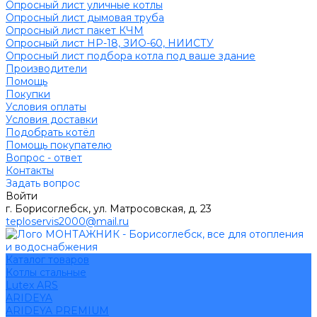
Опросный лист уличные котлы
Опросный лист дымовая труба
Опросный лист пакет КЧМ
Опросный лист НР-18, ЗИО-60, НИИСТУ
Опросный лист подбора котла под ваше здание
Производители
Помощь
Покупки
Условия оплаты
Условия доставки
Подобрать котёл
Помощь покупателю
Вопрос - ответ
Контакты
Задать вопрос
Войти
г. Борисоглебск, ул. Матросовская, д. 23
teploservis2000@mail.ru
Каталог товаров
Котлы стальные
Lutex ARS
ARIDEYA
ARIDEYA PREMIUM