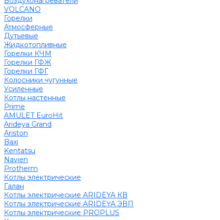
Воздухонагреватели
VOLCANO
Горелки
Атмосферные
Дутьевые
Жидкотопливные
Горелки КЧМ
Горелки ГФЖ
Горелки ГФГ
Колосники чугунные
Усиленные
Котлы настенные
Prime
AMULET EuroHit
Arideya Grand
Ariston
Baxi
Kentatsu
Navien
Protherm
Котлы электрические
Галан
Котлы электрические ARIDEYA КВ
Котлы электрические ARIDEYA ЭВП
Котлы электрические PROPLUS