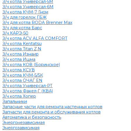
З/ч котла Универсал-5М
З/ч котла Универсал-6М
З/ч котла КЧМ-7 Гном
З/ч для горелок ГБЖ
З/ч для котла RODA Brenner Max
З/ч для котла Барс
З/ч КАРЭ-50
З/ч котла ACV ALFA COMFORT
З/ч котла Kentatsu
З/ч котла Titan Z,N
З/ч котла Изнаир
З/ч котла Ишма
З/ч котла КОВ (Боринское)
З/ч котла КСУВ
З/ч котла КЧМ-5/5К
З/ч котла ОЧАГ EN
З/ч котла Универсал-РТ
З/ч котла Факел-Г (КВА)
З/ч котла Хопер
Запальники
Запасные части для ремонта настенных котлов
Запчасти для ремонта и обслуживания котлов
Автоматика и безопасность
Энергонезависимая
Энергозависимая