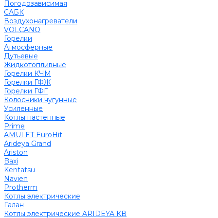
Погодозависимая
САБК
Воздухонагреватели
VOLCANO
Горелки
Атмосферные
Дутьевые
Жидкотопливные
Горелки КЧМ
Горелки ГФЖ
Горелки ГФГ
Колосники чугунные
Усиленные
Котлы настенные
Prime
AMULET EuroHit
Arideya Grand
Ariston
Baxi
Kentatsu
Navien
Protherm
Котлы электрические
Галан
Котлы электрические ARIDEYA КВ