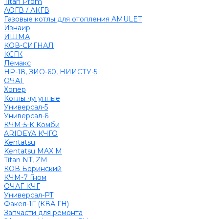
Titan Prom
АОГВ / АКГВ
Газовые котлы для отопления AMULET
Изнаир
ИШМА
КОВ-СИГНАЛ
КСГК
Лемакс
НР-18, ЗИО-60, НИИСТУ-5
ОЧАГ
Хопер
Котлы чугунные
Универсал-5
Универсал-6
КЧМ-5-К Комби
ARIDEYA КЧГО
Kentatsu
Kentatsu MAX M
Titan NT, ZM
КОВ Боринский
КЧМ-7 Гном
ОЧАГ КЧГ
Универсал-РТ
Факел-1Г (КВА ГН)
Запчасти для ремонта