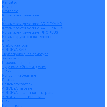
Kentatsu
Navien
Protherm
Котлы электрические
Галан
Котлы электрические ARIDEYA КВ
Котлы электрические ARIDEYA ЭВП
Котлы электрические PROPLUS
Котлы наружного размещения
КСУВ
Стабилизаторы
ARIDEYA SVR
Трубопроводная арматура
Задвижки
Шаровые краны
Чугунолитейные изделия
Люки
Консоли кабельные
Плитка
Водонагреватели
ARIDEYA газовые
ARIDEYA косвенного нагрева
ARIDEYA электрические
LMX
Конвектора