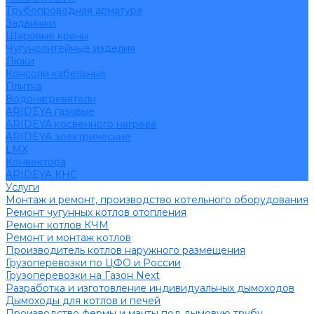
Трубопроводная арматура
Задвижки
Шаровые краны
Чугунолитейные изделия
Люки
Консоли кабельные
Плитка
Водонагреватели
ARIDEYA газовые
ARIDEYA косвенного нагрева
ARIDEYA электрические
LMX
Конвектора
ARIDEYA КНС
Услуги
Монтаж и ремонт, производство котельного оборудования
Ремонт чугунных котлов отопления
Ремонт котлов КЧМ
Ремонт и монтаж котлов
Производитель котлов наружного размещения
Грузоперевозки по ЦФО и России
Грузоперевозки на Газон Next
Разработка и изготовление индивидуальных дымоходов
Дымоходы для котлов и печей
Производство фермы и мачты под дымовую трубу