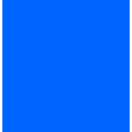
Котлы настенные
Prime
AMULET EuroHit
Arideya Grand
Ariston
Baxi
Kentatsu
Navien
Protherm
Котлы электрические
Галан
Котлы электрические ARIDEYA КВ
Котлы электрические ARIDEYA ЭВП
Котлы электрические PROPLUS
Котлы наружного размещения
КСУВ
Стабилизаторы
ARIDEYA SVR
Трубопроводная арматура
Задвижки
Шаровые краны
Чугунолитейные изделия
Люки
Консоли кабельные
Плитка