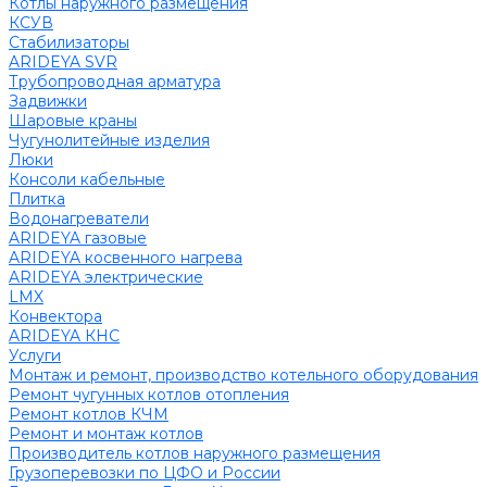
Котлы наружного размещения
КСУВ
Стабилизаторы
ARIDEYA SVR
Трубопроводная арматура
Задвижки
Шаровые краны
Чугунолитейные изделия
Люки
Консоли кабельные
Плитка
Водонагреватели
ARIDEYA газовые
ARIDEYA косвенного нагрева
ARIDEYA электрические
LMX
Конвектора
ARIDEYA КНС
Услуги
Монтаж и ремонт, производство котельного оборудования
Ремонт чугунных котлов отопления
Ремонт котлов КЧМ
Ремонт и монтаж котлов
Производитель котлов наружного размещения
Грузоперевозки по ЦФО и России