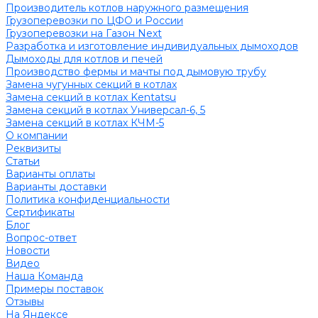
Производитель котлов наружного размещения
Грузоперевозки по ЦФО и России
Грузоперевозки на Газон Next
Разработка и изготовление индивидуальных дымоходов
Дымоходы для котлов и печей
Производство фермы и мачты под дымовую трубу
Замена чугунных секций в котлах
Замена секций в котлах Kentatsu
Замена секций в котлах Универсал-6, 5
Замена секций в котлах КЧМ-5
О компании
Реквизиты
Статьи
Варианты оплаты
Варианты доставки
Политика конфиденциальности
Сертификаты
Блог
Вопрос-ответ
Новости
Видео
Наша Команда
Примеры поставок
Отзывы
На Яндексе