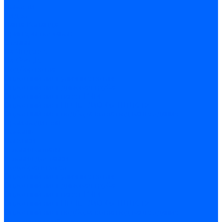
Новости
Видео
Наша Команда
Примеры поставок
Отзывы
На Яндексе
На Google
Подбор котла
Опросный лист уличные котлы
Опросный лист дымовая труба
Опросный лист пакет КЧМ
Опросный лист НР-18, ЗИО-60, НИИСТУ
Опросный лист подбора котла под ваше здание
Производители
Помощь
Покупки
Условия оплаты
Условия доставки
Подобрать котёл
Опросный лист уличные котлы
Опросный лист дымовая труба
Опросный лист пакет КЧМ
Опросный лист НР-18, ЗИО-60, НИИСТУ
Опросный лист подбора котла под ваше здание
Помощь покупателю