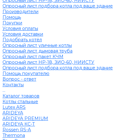
Опросный лист НР-18, ЗИО-60, НИИСТУ
Опросный лист подбора котла под ваше здание
Производители
Помощь
Покупки
Условия оплаты
Условия доставки
Подобрать котёл
Опросный лист уличные котлы
Опросный лист дымовая труба
Опросный лист пакет КЧМ
Опросный лист НР-18, ЗИО-60, НИИСТУ
Опросный лист подбора котла под ваше здание
Помощь покупателю
Вопрос - ответ
Контакты
...
Каталог товаров
Котлы стальные
Lutex ARS
ARIDEYA
ARIDEYA PREMIUM
ARIDEYA КС-Т
Rossen RS-A
Thermona