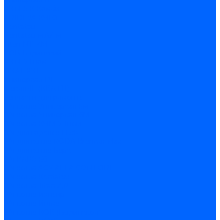
Универсал-6
КЧМ-5-К Комби
ARIDEYA КЧГО
Kentatsu
Kentatsu MAX M
Titan NT, ZM
КОВ Боринский
КЧМ-7 Гном
ОЧАГ КЧГ
Универсал-РТ
Факел-1Г (КВА ГН)
Запчасти для ремонта
З/ч котла Универсал-5М
З/ч котла Универсал-6М
З/ч котла КЧМ-7 Гном
З/ч для горелок ГБЖ
З/ч для котла RODA Brenner Max
З/ч для котла Барс
З/ч КАРЭ-50
З/ч котла ACV ALFA COMFORT
З/ч котла Kentatsu
З/ч котла Titan Z,N
З/ч котла Изнаир
З/ч котла Ишма
З/ч котла КОВ (Боринское)