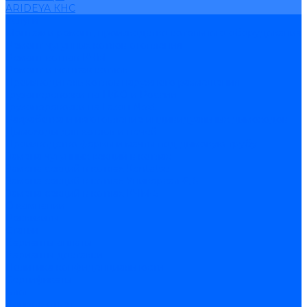
ARIDEYA КНС
Услуги
Монтаж и ремонт, производство котельного оборудования
Ремонт чугунных котлов отопления
Ремонт котлов КЧМ
Ремонт и монтаж котлов
Производитель котлов наружного размещения
Грузоперевозки по ЦФО и России
Грузоперевозки на Газон Next
Разработка и изготовление индивидуальных дымоходов
Дымоходы для котлов и печей
Производство фермы и мачты под дымовую трубу
Замена чугунных секций в котлах
Замена секций в котлах Kentatsu
Замена секций в котлах Универсал-6, 5
Замена секций в котлах КЧМ-5
О компании
Реквизиты
Статьи
Варианты оплаты
Варианты доставки
Политика конфиденциальности
Сертификаты
Блог
Вопрос-ответ