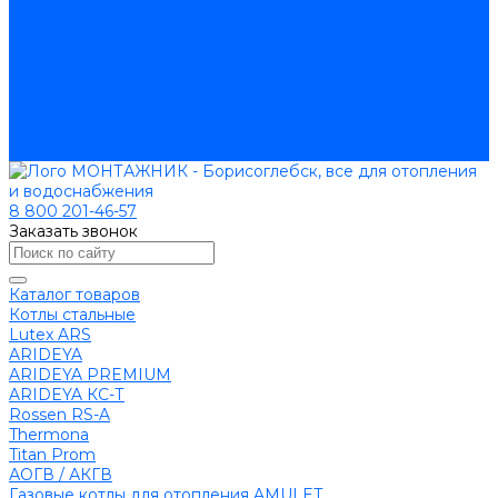
Опросный лист уличные котлы
Опросный лист дымовая труба
Опросный лист пакет КЧМ
Опросный лист НР-18, ЗИО-60, НИИСТУ
Опросный лист подбора котла под ваше здание
Помощь покупателю
Вопрос - ответ
Контакты
8 800 201-46-57
Заказать звонок
Каталог товаров
Котлы стальные
Lutex ARS
ARIDEYA
ARIDEYA PREMIUM
ARIDEYA КС-Т
Rossen RS-A
Thermona
Titan Prom
АОГВ / АКГВ
Газовые котлы для отопления AMULET