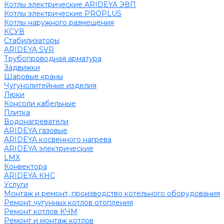
Котлы электрические ARIDEYA ЭВП
Котлы электрические PROPLUS
Котлы наружного размещения
КСУВ
Стабилизаторы
ARIDEYA SVR
Трубопроводная арматура
Задвижки
Шаровые краны
Чугунолитейные изделия
Люки
Консоли кабельные
Плитка
Водонагреватели
ARIDEYA газовые
ARIDEYA косвенного нагрева
ARIDEYA электрические
LMX
Конвектора
ARIDEYA КНС
Услуги
Монтаж и ремонт, производство котельного оборудования
Ремонт чугунных котлов отопления
Ремонт котлов КЧМ
Ремонт и монтаж котлов