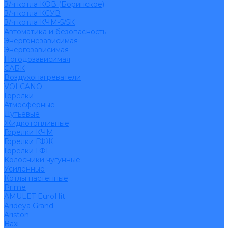
З/ч котла КОВ (Боринское)
З/ч котла КСУВ
З/ч котла КЧМ-5/5К
Автоматика и безопасность
Энергонезависимая
Энергозависимая
Погодозависимая
САБК
Воздухонагреватели
VOLCANO
Горелки
Атмосферные
Дутьевые
Жидкотопливные
Горелки КЧМ
Горелки ГФЖ
Горелки ГФГ
Колосники чугунные
Усиленные
Котлы настенные
Prime
AMULET EuroHit
Arideya Grand
Ariston
Baxi