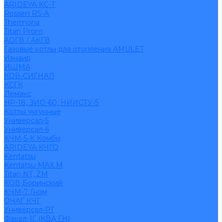
ARIDEYA КС-Т
Rossen RS-A
Thermona
Titan Prom
АОГВ / АКГВ
Газовые котлы для отопления AMULET
Изнаир
ИШМА
КОВ-СИГНАЛ
КСГК
Лемакс
НР-18, ЗИО-60, НИИСТУ-5
Котлы чугунные
Универсал-5
Универсал-6
КЧМ-5-К Комби
ARIDEYA КЧГО
Kentatsu
Kentatsu MAX M
Titan NT, ZM
КОВ Боринский
КЧМ-7 Гном
ОЧАГ КЧГ
Универсал-РТ
Факел-1Г (КВА ГН)