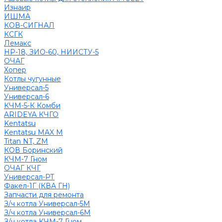
Изнаир
ИШМА
КОВ-СИГНАЛ
КСГК
Лемакс
НР-18, ЗИО-60, НИИСТУ-5
ОЧАГ
Хопер
Котлы чугунные
Универсал-5
Универсал-6
КЧМ-5-К Комби
ARIDEYA КЧГО
Kentatsu
Kentatsu MAX M
Titan NT, ZM
КОВ Боринский
КЧМ-7 Гном
ОЧАГ КЧГ
Универсал-РТ
Факел-1Г (КВА ГН)
Запчасти для ремонта
З/ч котла Универсал-5М
З/ч котла Универсал-6М
З/ч котла КЧМ-7 Гном