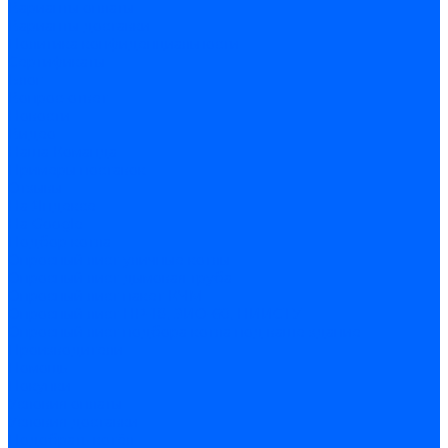
Варианты оплаты
Варианты доставки
Политика конфиденциальности
Сертификаты
Блог
Вопрос-ответ
Новости
Видео
Наша Команда
Примеры поставок
Отзывы
На Яндексе
На Google
Подбор котла
Опросный лист уличные котлы
Опросный лист дымовая труба
Опросный лист пакет КЧМ
Опросный лист НР-18, ЗИО-60, НИИСТУ
Опросный лист подбора котла под ваше здание
Производители
Помощь
Покупки
Условия оплаты
Условия доставки
Подобрать котёл