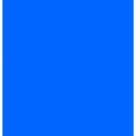
Вопрос - ответ
Контакты
...
Каталог товаров
Котлы стальные
Lutex ARS
ARIDEYA
ARIDEYA PREMIUM
ARIDEYA КС-Т
Rossen RS-A
Thermona
Titan Prom
АОГВ / АКГВ
Газовые котлы для отопления AMULET
Изнаир
ИШМА
КОВ-СИГНАЛ
КСГК
Лемакс
НР-18, ЗИО-60, НИИСТУ-5
ОЧАГ
Хопер
Котлы чугунные
Универсал-5