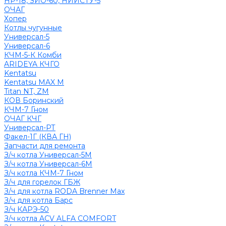
НР-18, ЗИО-60, НИИСТУ-5
ОЧАГ
Хопер
Котлы чугунные
Универсал-5
Универсал-6
КЧМ-5-К Комби
ARIDEYA КЧГО
Kentatsu
Kentatsu MAX M
Titan NT, ZM
КОВ Боринский
КЧМ-7 Гном
ОЧАГ КЧГ
Универсал-РТ
Факел-1Г (КВА ГН)
Запчасти для ремонта
З/ч котла Универсал-5М
З/ч котла Универсал-6М
З/ч котла КЧМ-7 Гном
З/ч для горелок ГБЖ
З/ч для котла RODA Brenner Max
З/ч для котла Барс
З/ч КАРЭ-50
З/ч котла ACV ALFA COMFORT