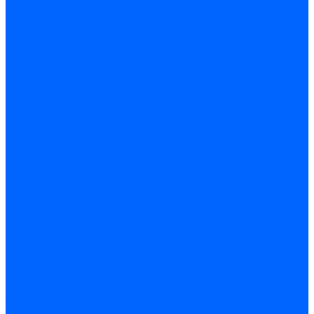
Трубопроводная арматура
Задвижки
Шаровые краны
Чугунолитейные изделия
Люки
Консоли кабельные
Плитка
Водонагреватели
ARIDEYA газовые
ARIDEYA косвенного нагрева
ARIDEYA электрические
LMX
Конвектора
ARIDEYA КНС
Услуги
Монтаж и ремонт, производство котельного оборудования
Ремонт чугунных котлов отопления
Ремонт котлов КЧМ
Ремонт и монтаж котлов
Производитель котлов наружного размещения
Грузоперевозки по ЦФО и России
Грузоперевозки на Газон Next
Разработка и изготовление индивидуальных дымоходов
Дымоходы для котлов и печей
Производство фермы и мачты под дымовую трубу