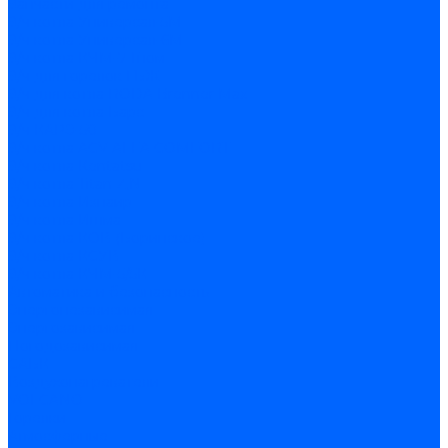
Запчасти для ремонта
З/ч котла Универсал-5М
З/ч котла Универсал-6М
З/ч котла КЧМ-7 Гном
З/ч для горелок ГБЖ
З/ч для котла RODA Brenner Max
З/ч для котла Барс
З/ч КАРЭ-50
З/ч котла ACV ALFA COMFORT
З/ч котла Kentatsu
З/ч котла Titan Z,N
З/ч котла Изнаир
З/ч котла Ишма
З/ч котла КОВ (Боринское)
З/ч котла КСУВ
З/ч котла КЧМ-5/5К
Автоматика и безопасность
Энергонезависимая
Энергозависимая
Погодозависимая
САБК
Воздухонагреватели
VOLCANO
Горелки
Атмосферные