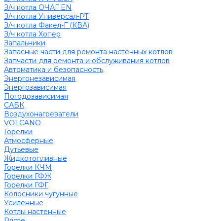
З/ч котла ОЧАГ EN
З/ч котла Универсал-РТ
З/ч котла Факел-Г (КВА)
З/ч котла Хопер
Запальники
Запасные части для ремонта настенных котлов
Запчасти для ремонта и обслуживания котлов
Автоматика и безопасность
Энергонезависимая
Энергозависимая
Погодозависимая
САБК
Воздухонагреватели
VOLCANO
Горелки
Атмосферные
Дутьевые
Жидкотопливные
Горелки КЧМ
Горелки ГФЖ
Горелки ГФГ
Колосники чугунные
Усиленные
Котлы настенные
Prime