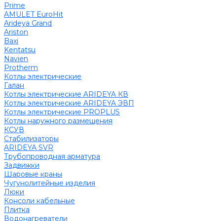
Prime
AMULET EuroHit
Arideya Grand
Ariston
Baxi
Kentatsu
Navien
Protherm
Котлы электрические
Галан
Котлы электрические ARIDEYA КВ
Котлы электрические ARIDEYA ЭВП
Котлы электрические PROPLUS
Котлы наружного размещения
КСУВ
Стабилизаторы
ARIDEYA SVR
Трубопроводная арматура
Задвижки
Шаровые краны
Чугунолитейные изделия
Люки
Консоли кабельные
Плитка
Водонагреватели