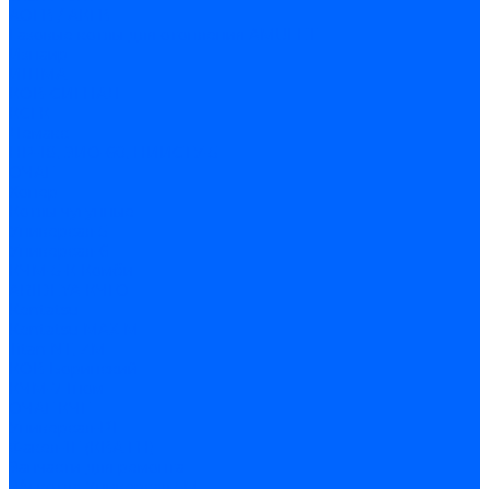
АОГВ / АКГВ
Газовые котлы для отопления AMULET
Изнаир
ИШМА
КОВ-СИГНАЛ
КСГК
Лемакс
НР-18, ЗИО-60, НИИСТУ-5
ОЧАГ
Хопер
Котлы чугунные
Универсал-5
Универсал-6
КЧМ-5-К Комби
ARIDEYA КЧГО
Kentatsu
Kentatsu MAX M
Titan NT, ZM
КОВ Боринский
КЧМ-7 Гном
ОЧАГ КЧГ
Универсал-РТ
Факел-1Г (КВА ГН)
Запчасти для ремонта
З/ч котла Универсал-5М