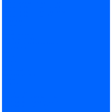
Замена чугунных секций в котлах
Замена секций в котлах Kentatsu
Замена секций в котлах Универсал-6, 5
Замена секций в котлах КЧМ-5
О компании
Реквизиты
Статьи
Варианты оплаты
Варианты доставки
Политика конфиденциальности
Сертификаты
Блог
Вопрос-ответ
Новости
Видео
Наша Команда
Примеры поставок
Отзывы
На Яндексе
На Google
Подбор котла
Опросный лист уличные котлы
Опросный лист дымовая труба
Опросный лист пакет КЧМ
Опросный лист НР-18, ЗИО-60, НИИСТУ