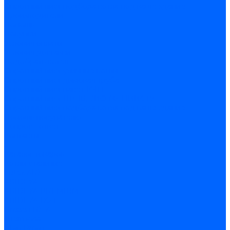
Опросный лист подбора котла под ваше здание
Производители
Помощь
Покупки
Условия оплаты
Условия доставки
Подобрать котёл
Опросный лист уличные котлы
Опросный лист дымовая труба
Опросный лист пакет КЧМ
Опросный лист НР-18, ЗИО-60, НИИСТУ
Опросный лист подбора котла под ваше здание
Помощь покупателю
Вопрос - ответ
Контакты
...
Каталог товаров
Котлы стальные
Lutex ARS
ARIDEYA
ARIDEYA PREMIUM
ARIDEYA КС-Т
Rossen RS-A
Thermona
Titan Prom