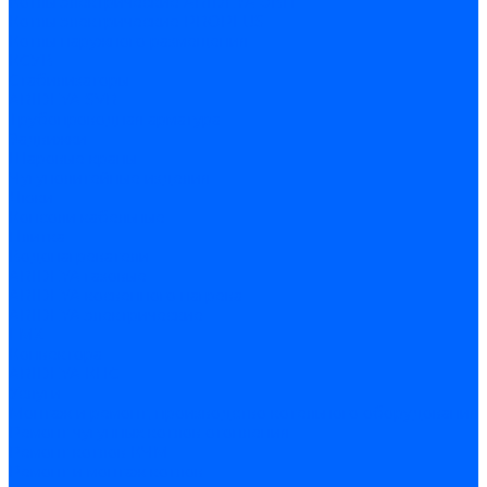
Котлы электрические ARIDEYA ЭВП
Котлы электрические PROPLUS
Котлы наружного размещения
КСУВ
Стабилизаторы
ARIDEYA SVR
Трубопроводная арматура
Задвижки
Шаровые краны
Чугунолитейные изделия
Люки
Консоли кабельные
Плитка
Водонагреватели
ARIDEYA газовые
ARIDEYA косвенного нагрева
ARIDEYA электрические
LMX
Конвектора
ARIDEYA КНС
Услуги
Монтаж и ремонт, производство котельного оборудования
Ремонт чугунных котлов отопления
Ремонт котлов КЧМ
Ремонт и монтаж котлов