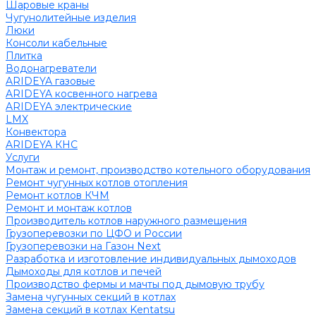
Шаровые краны
Чугунолитейные изделия
Люки
Консоли кабельные
Плитка
Водонагреватели
ARIDEYA газовые
ARIDEYA косвенного нагрева
ARIDEYA электрические
LMX
Конвектора
ARIDEYA КНС
Услуги
Монтаж и ремонт, производство котельного оборудования
Ремонт чугунных котлов отопления
Ремонт котлов КЧМ
Ремонт и монтаж котлов
Производитель котлов наружного размещения
Грузоперевозки по ЦФО и России
Грузоперевозки на Газон Next
Разработка и изготовление индивидуальных дымоходов
Дымоходы для котлов и печей
Производство фермы и мачты под дымовую трубу
Замена чугунных секций в котлах
Замена секций в котлах Kentatsu