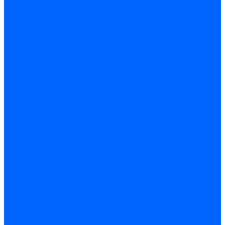
З/ч котла Универсал-6М
З/ч котла КЧМ-7 Гном
З/ч для горелок ГБЖ
З/ч для котла RODA Brenner Max
З/ч для котла Барс
З/ч КАРЭ-50
З/ч котла ACV ALFA COMFORT
З/ч котла Kentatsu
З/ч котла Titan Z,N
З/ч котла Изнаир
З/ч котла Ишма
З/ч котла КОВ (Боринское)
З/ч котла КСУВ
З/ч котла КЧМ-5/5К
З/ч котла ОЧАГ EN
З/ч котла Универсал-РТ
З/ч котла Факел-Г (КВА)
З/ч котла Хопер
Запальники
Запасные части для ремонта настенных котлов
Запчасти для ремонта и обслуживания котлов
Автоматика и безопасность
Энергонезависимая
Энергозависимая