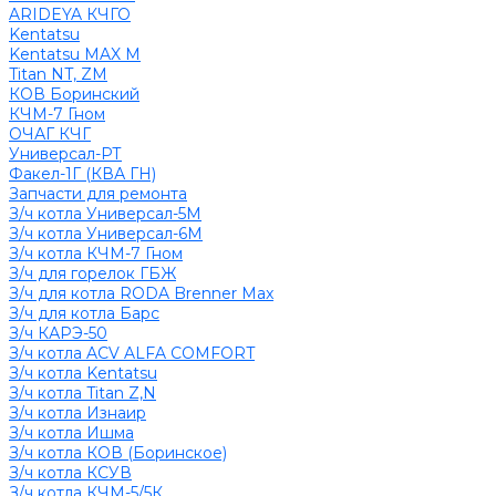
ARIDEYA КЧГО
Kentatsu
Kentatsu MAX M
Titan NT, ZM
КОВ Боринский
КЧМ-7 Гном
ОЧАГ КЧГ
Универсал-РТ
Факел-1Г (КВА ГН)
Запчасти для ремонта
З/ч котла Универсал-5М
З/ч котла Универсал-6М
З/ч котла КЧМ-7 Гном
З/ч для горелок ГБЖ
З/ч для котла RODA Brenner Max
З/ч для котла Барс
З/ч КАРЭ-50
З/ч котла ACV ALFA COMFORT
З/ч котла Kentatsu
З/ч котла Titan Z,N
З/ч котла Изнаир
З/ч котла Ишма
З/ч котла КОВ (Боринское)
З/ч котла КСУВ
З/ч котла КЧМ-5/5К