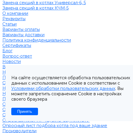
Замена секций в котлах Универсал-6, 5
Замена секций в котлах КЧМ-5
О компании
Реквизиты
Статьи
Варианты оплаты
Варианты доставки
Политика конфиденциальности
Сертификаты
Блог
Вопрос-ответ
Новости
Видео
Наша Команда
Примеры поставок
На сайте осуществляется обработка пользовательских
Отзывы
данных с использованием Cookie в соответствии с
На Яндексе
Условиями обработки пользовательских данных
. Вы
На Google
можете запретить сохранение Cookie в настройках
Подбор котла
своего браузера
Опросный лист уличные котлы
Опросный лист дымовая труба
Принять
Опросный лист пакет КЧМ
Опросный лист НР-18, ЗИО-60, НИИСТУ
Опросный лист подбора котла под ваше здание
Производители