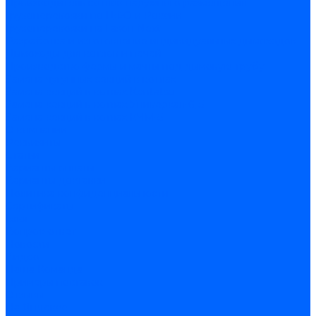
Производитель котлов наружного размещения
Грузоперевозки по ЦФО и России
Грузоперевозки на Газон Next
Разработка и изготовление индивидуальных дымоходов
Дымоходы для котлов и печей
Производство фермы и мачты под дымовую трубу
Замена чугунных секций в котлах
Замена секций в котлах Kentatsu
Замена секций в котлах Универсал-6, 5
Замена секций в котлах КЧМ-5
О компании
Реквизиты
Статьи
Варианты оплаты
Варианты доставки
Политика конфиденциальности
Сертификаты
Блог
Вопрос-ответ
Новости
Видео
Наша Команда
Примеры поставок
Отзывы
На Яндексе