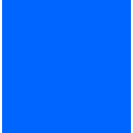
Погодозависимая
САБК
Воздухонагреватели
VOLCANO
Горелки
Атмосферные
Дутьевые
Жидкотопливные
Горелки КЧМ
Горелки ГФЖ
Горелки ГФГ
Колосники чугунные
Усиленные
Котлы настенные
Prime
AMULET EuroHit
Arideya Grand
Ariston
Baxi
Kentatsu
Navien
Protherm
Котлы электрические
Галан
Котлы электрические ARIDEYA КВ