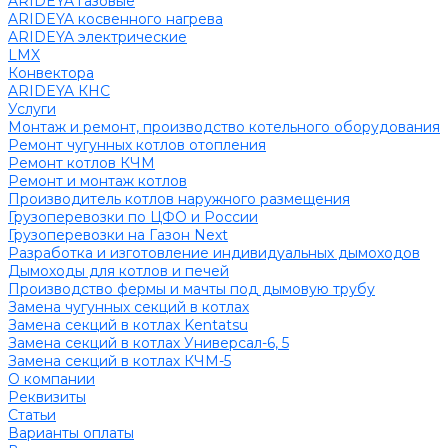
ARIDEYA газовые
ARIDEYA косвенного нагрева
ARIDEYA электрические
LMX
Конвектора
ARIDEYA КНС
Услуги
Монтаж и ремонт, производство котельного оборудования
Ремонт чугунных котлов отопления
Ремонт котлов КЧМ
Ремонт и монтаж котлов
Производитель котлов наружного размещения
Грузоперевозки по ЦФО и России
Грузоперевозки на Газон Next
Разработка и изготовление индивидуальных дымоходов
Дымоходы для котлов и печей
Производство фермы и мачты под дымовую трубу
Замена чугунных секций в котлах
Замена секций в котлах Kentatsu
Замена секций в котлах Универсал-6, 5
Замена секций в котлах КЧМ-5
О компании
Реквизиты
Статьи
Варианты оплаты