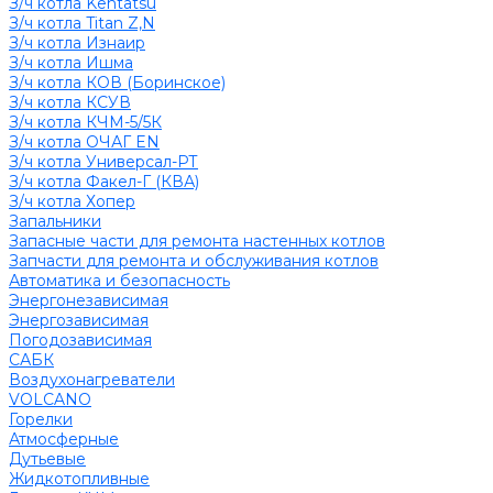
З/ч котла Kentatsu
З/ч котла Titan Z,N
З/ч котла Изнаир
З/ч котла Ишма
З/ч котла КОВ (Боринское)
З/ч котла КСУВ
З/ч котла КЧМ-5/5К
З/ч котла ОЧАГ EN
З/ч котла Универсал-РТ
З/ч котла Факел-Г (КВА)
З/ч котла Хопер
Запальники
Запасные части для ремонта настенных котлов
Запчасти для ремонта и обслуживания котлов
Автоматика и безопасность
Энергонезависимая
Энергозависимая
Погодозависимая
САБК
Воздухонагреватели
VOLCANO
Горелки
Атмосферные
Дутьевые
Жидкотопливные