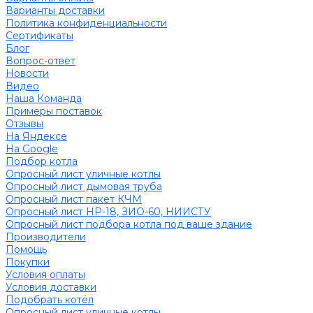
Варианты доставки
Политика конфиденциальности
Сертификаты
Блог
Вопрос-ответ
Новости
Видео
Наша Команда
Примеры поставок
Отзывы
На Яндексе
На Google
Подбор котла
Опросный лист уличные котлы
Опросный лист дымовая труба
Опросный лист пакет КЧМ
Опросный лист НР-18, ЗИО-60, НИИСТУ
Опросный лист подбора котла под ваше здание
Производители
Помощь
Покупки
Условия оплаты
Условия доставки
Подобрать котёл
Опросный лист уличные котлы