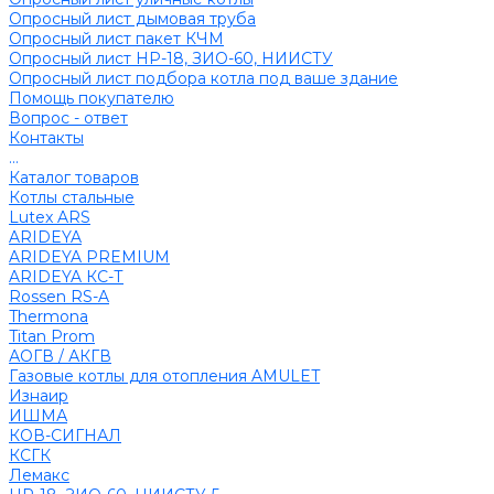
Опросный лист дымовая труба
Опросный лист пакет КЧМ
Опросный лист НР-18, ЗИО-60, НИИСТУ
Опросный лист подбора котла под ваше здание
Помощь покупателю
Вопрос - ответ
Контакты
...
Каталог товаров
Котлы стальные
Lutex ARS
ARIDEYA
ARIDEYA PREMIUM
ARIDEYA КС-Т
Rossen RS-A
Thermona
Titan Prom
АОГВ / АКГВ
Газовые котлы для отопления AMULET
Изнаир
ИШМА
КОВ-СИГНАЛ
КСГК
Лемакс