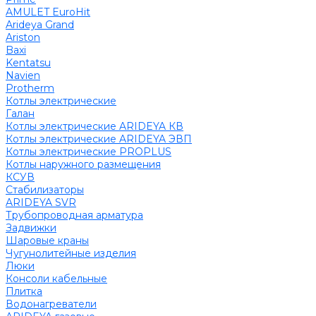
AMULET EuroHit
Arideya Grand
Ariston
Baxi
Kentatsu
Navien
Protherm
Котлы электрические
Галан
Котлы электрические ARIDEYA КВ
Котлы электрические ARIDEYA ЭВП
Котлы электрические PROPLUS
Котлы наружного размещения
КСУВ
Стабилизаторы
ARIDEYA SVR
Трубопроводная арматура
Задвижки
Шаровые краны
Чугунолитейные изделия
Люки
Консоли кабельные
Плитка
Водонагреватели