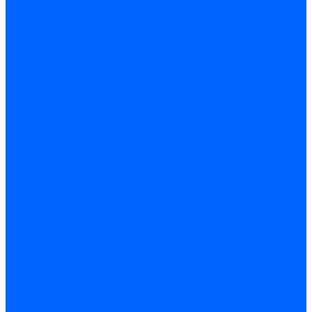
Дутьевые
Жидкотопливные
Горелки КЧМ
Горелки ГФЖ
Горелки ГФГ
Колосники чугунные
Усиленные
Котлы настенные
Prime
AMULET EuroHit
Arideya Grand
Ariston
Baxi
Kentatsu
Navien
Protherm
Котлы электрические
Галан
Котлы электрические ARIDEYA КВ
Котлы электрические ARIDEYA ЭВП
Котлы электрические PROPLUS
Котлы наружного размещения
КСУВ
Стабилизаторы
ARIDEYA SVR