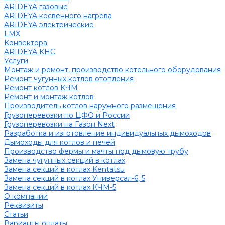
ARIDEYA газовые
ARIDEYA косвенного нагрева
ARIDEYA электрические
LMX
Конвектора
ARIDEYA КНС
Услуги
Монтаж и ремонт, производство котельного оборудования
Ремонт чугунных котлов отопления
Ремонт котлов КЧМ
Ремонт и монтаж котлов
Производитель котлов наружного размещения
Грузоперевозки по ЦФО и России
Грузоперевозки на Газон Next
Разработка и изготовление индивидуальных дымоходов
Дымоходы для котлов и печей
Производство фермы и мачты под дымовую трубу
Замена чугунных секций в котлах
Замена секций в котлах Kentatsu
Замена секций в котлах Универсал-6, 5
Замена секций в котлах КЧМ-5
О компании
Реквизиты
Статьи
Варианты оплаты