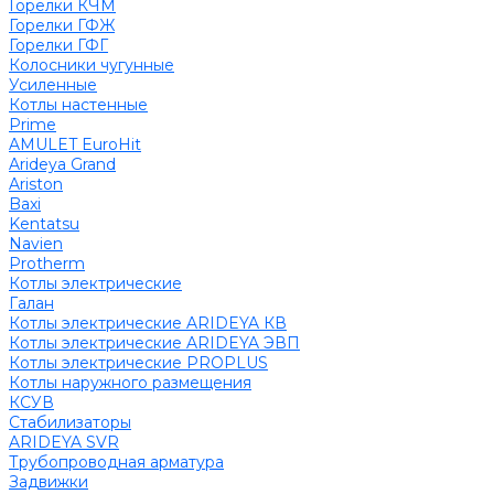
Горелки КЧМ
Горелки ГФЖ
Горелки ГФГ
Колосники чугунные
Усиленные
Котлы настенные
Prime
AMULET EuroHit
Arideya Grand
Ariston
Baxi
Kentatsu
Navien
Protherm
Котлы электрические
Галан
Котлы электрические ARIDEYA КВ
Котлы электрические ARIDEYA ЭВП
Котлы электрические PROPLUS
Котлы наружного размещения
КСУВ
Стабилизаторы
ARIDEYA SVR
Трубопроводная арматура
Задвижки