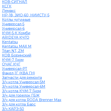
КОВ-СИГНАЛ
КСГК
Лемакс
НР-18, ЗИО-60, НИИСТУ-5
Котлы чугунные
Универсал-5
Универсал-6
КЧМ-5-К Комби
ARIDEYA КЧГО
Kentatsu
Kentatsu MAX M
Titan NT, ZM
КОВ Боринский
КЧМ-7 Гном
ОЧАГ КЧГ
Универсал-РТ
Факел-1Г (КВА ГН)
Запчасти для ремонта
З/ч котла Универсал-5М
З/ч котла Универсал-6М
З/ч котла КЧМ-7 Гном
З/ч для горелок ГБЖ
З/ч для котла RODA Brenner Max
З/ч для котла Барс
З/ч КАРЭ-50