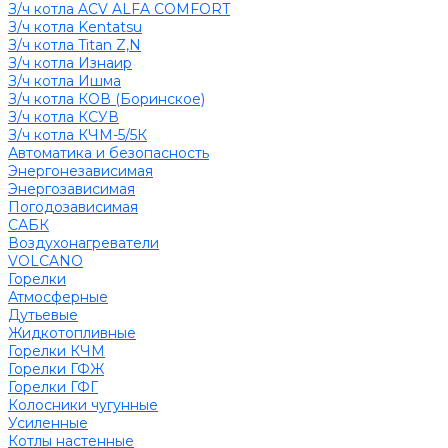
З/ч котла ACV ALFA COMFORT
З/ч котла Kentatsu
З/ч котла Titan Z,N
З/ч котла Изнаир
З/ч котла Ишма
З/ч котла КОВ (Боринское)
З/ч котла КСУВ
З/ч котла КЧМ-5/5К
Автоматика и безопасность
Энергонезависимая
Энергозависимая
Погодозависимая
САБК
Воздухонагреватели
VOLCANO
Горелки
Атмосферные
Дутьевые
Жидкотопливные
Горелки КЧМ
Горелки ГФЖ
Горелки ГФГ
Колосники чугунные
Усиленные
Котлы настенные