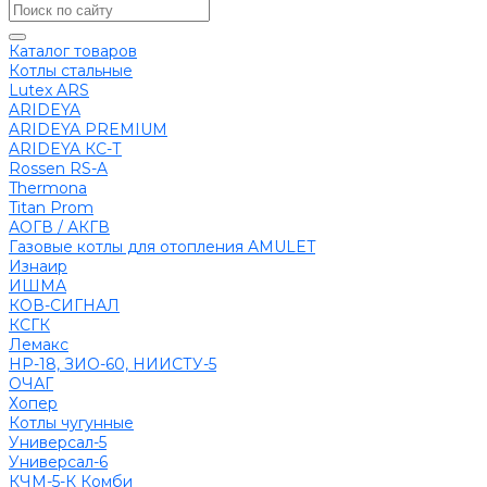
Каталог товаров
Котлы стальные
Lutex ARS
ARIDEYA
ARIDEYA PREMIUM
ARIDEYA КС-Т
Rossen RS-A
Thermona
Titan Prom
АОГВ / АКГВ
Газовые котлы для отопления AMULET
Изнаир
ИШМА
КОВ-СИГНАЛ
КСГК
Лемакс
НР-18, ЗИО-60, НИИСТУ-5
ОЧАГ
Хопер
Котлы чугунные
Универсал-5
Универсал-6
КЧМ-5-К Комби