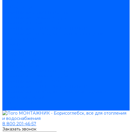
На Google
Подбор котла
Опросный лист уличные котлы
Опросный лист дымовая труба
Опросный лист пакет КЧМ
Опросный лист НР-18, ЗИО-60, НИИСТУ
Опросный лист подбора котла под ваше здание
Производители
Помощь
Покупки
Условия оплаты
Условия доставки
Подобрать котёл
Опросный лист уличные котлы
Опросный лист дымовая труба
Опросный лист пакет КЧМ
Опросный лист НР-18, ЗИО-60, НИИСТУ
Опросный лист подбора котла под ваше здание
Помощь покупателю
Вопрос - ответ
Контакты
8 800 201-46-57
Заказать звонок