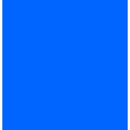
ARIDEYA КС-Т
Rossen RS-A
Thermona
Titan Prom
АОГВ / АКГВ
Газовые котлы для отопления AMULET
Изнаир
ИШМА
КОВ-СИГНАЛ
КСГК
Лемакс
НР-18, ЗИО-60, НИИСТУ-5
Котлы чугунные
Универсал-5
Универсал-6
КЧМ-5-К Комби
ARIDEYA КЧГО
Kentatsu
Kentatsu MAX M
Titan NT, ZM
КОВ Боринский
КЧМ-7 Гном
ОЧАГ КЧГ
Универсал-РТ
Факел-1Г (КВА ГН)