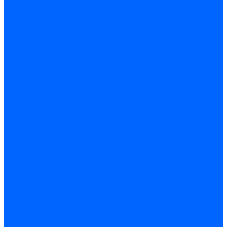
Горелки ГФЖ
Горелки ГФГ
Колосники чугунные
Усиленные
Котлы настенные
Prime
AMULET EuroHit
Arideya Grand
Ariston
Baxi
Kentatsu
Navien
Protherm
Котлы электрические
Галан
Котлы электрические ARIDEYA КВ
Котлы электрические ARIDEYA ЭВП
Котлы электрические PROPLUS
Котлы наружного размещения
КСУВ
Стабилизаторы
ARIDEYA SVR
Трубопроводная арматура
Задвижки
Шаровые краны