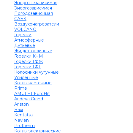
Энергонезависимая
Энергозависимая
Погодозависимая
САБК
Воздухонагреватели
VOLCANO
Горелки
Атмосферные
Дутьевые
Жидкотопливные
Горелки КЧМ
Горелки ГФЖ
Горелки ГФГ
Колосники чугунные
Усиленные
Котлы настенные
Prime
AMULET EuroHit
Arideya Grand
Ariston
Baxi
Kentatsu
Navien
Protherm
Котлы электрические