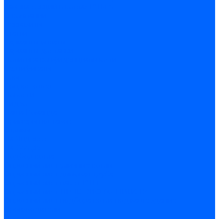
Замена секций в котлах КЧМ-5
О компании
Реквизиты
Статьи
Варианты оплаты
Варианты доставки
Политика конфиденциальности
Сертификаты
Блог
Вопрос-ответ
Новости
Видео
Наша Команда
Примеры поставок
Отзывы
На Яндексе
На Google
Подбор котла
Опросный лист уличные котлы
Опросный лист дымовая труба
Опросный лист пакет КЧМ
Опросный лист НР-18, ЗИО-60, НИИСТУ
Опросный лист подбора котла под ваше здание
Производители
Помощь