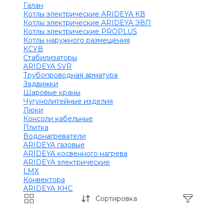
Галан
Котлы электрические ARIDEYA КВ
Котлы электрические ARIDEYA ЭВП
Котлы электрические PROPLUS
Котлы наружного размещения
КСУВ
Стабилизаторы
ARIDEYA SVR
Трубопроводная арматура
Задвижки
Шаровые краны
Чугунолитейные изделия
Люки
Консоли кабельные
Плитка
Водонагреватели
ARIDEYA газовые
ARIDEYA косвенного нагрева
ARIDEYA электрические
LMX
Конвектора
ARIDEYA КНС
Сортировка