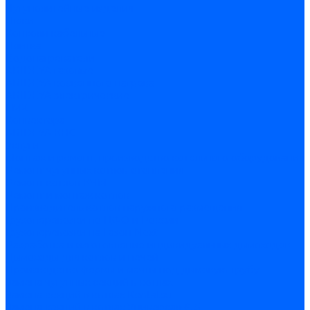
Чугунолитейные изделия
Люки
Консоли кабельные
Плитка
Водонагреватели
ARIDEYA газовые
ARIDEYA косвенного нагрева
ARIDEYA электрические
LMX
Конвектора
ARIDEYA КНС
Услуги
Монтаж и ремонт, производство котельного оборудования
Ремонт чугунных котлов отопления
Ремонт котлов КЧМ
Ремонт и монтаж котлов
Производитель котлов наружного размещения
Грузоперевозки по ЦФО и России
Грузоперевозки на Газон Next
Разработка и изготовление индивидуальных дымоходов
Дымоходы для котлов и печей
Производство фермы и мачты под дымовую трубу
Замена чугунных секций в котлах
Замена секций в котлах Kentatsu
Замена секций в котлах Универсал-6, 5