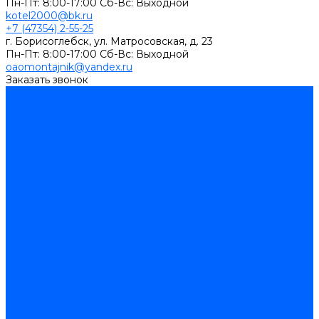
Пн-Пт: 8:00-17:00 Cб-Вс: Выходной
kotel2000@bk.ru
+7 (47354) 2-55-25
г. Борисоглебск, ул. Матросовская, д. 23
Пн-Пт: 8:00-17:00 Cб-Вс: Выходной
oaomontajnik@yandex.ru
Заказать звонок
...
Каталог товаров
Котлы стальные
Lutex ARS
ARIDEYA
ARIDEYA PREMIUM
ARIDEYA КС-Т
Rossen RS-A
Thermona
Titan Prom
АОГВ / АКГВ
Газовые котлы для отопления AMULET
Изнаир
ИШМА
КОВ-СИГНАЛ
КСГК
Лемакс
НР-18, ЗИО-60, НИИСТУ-5