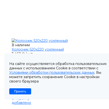
В наличии
Колосник 520х220 усиленный
3 460 ₽
/
шт
3 570 ₽
-3%
На сайте осуществляется обработка пользовательских
110 ₽
данных с использованием Cookie в соответствии с
Условиями обработки пользовательских данных
. Вы
-
можете запретить сохранение Cookie в настройках
+
своего браузера
×
Выбрано максимальное количество, доступное
Принять
для заказа
В корзину
добавлено