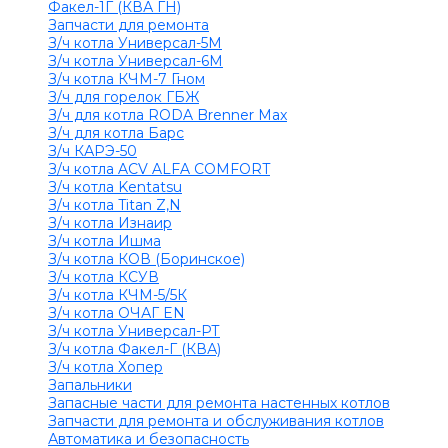
Факел-1Г (КВА ГН)
Запчасти для ремонта
З/ч котла Универсал-5М
З/ч котла Универсал-6М
З/ч котла КЧМ-7 Гном
З/ч для горелок ГБЖ
З/ч для котла RODA Brenner Max
З/ч для котла Барс
З/ч КАРЭ-50
З/ч котла ACV ALFA COMFORT
З/ч котла Kentatsu
З/ч котла Titan Z,N
З/ч котла Изнаир
З/ч котла Ишма
З/ч котла КОВ (Боринское)
З/ч котла КСУВ
З/ч котла КЧМ-5/5К
З/ч котла ОЧАГ EN
З/ч котла Универсал-РТ
З/ч котла Факел-Г (КВА)
З/ч котла Хопер
Запальники
Запасные части для ремонта настенных котлов
Запчасти для ремонта и обслуживания котлов
Автоматика и безопасность