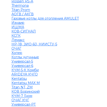
Rossen RS-A
Thermona
Titan Prom
АОГВ / АКГВ
Газовые котлы для отопления AMULET
Изнаир
ИШМА
КОВ-СИГНАЛ
КСГК
Лемакс
НР-18, ЗИО-60, НИИСТУ-5
ОЧАГ
Хопер
Котлы чугунные
Универсал-5
Универсал-6
КЧМ-5-К Комби
ARIDEYA КЧГО
Kentatsu
Kentatsu MAX M
Titan NT, ZM
КОВ Боринский
КЧМ-7 Гном
ОЧАГ КЧГ
Универсал-РТ