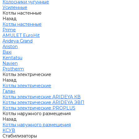
Колосники чугунные
Усиленные
Котлы настенные
Назад
Котлы настенные
Prime
AMULET EuroHit
Arideya Grand
Ariston
Baxi
Kentatsu
Navien
Protherm
Котлы электрические
Назад
Котлы электрические
Галан
Котлы электрические ARIDEYA КВ
Котлы электрические ARIDEYA ЭВП
Котлы электрические PROPLUS
Котлы наружного размещения
Назад
Котлы наружного размещения
КСУВ
Стабилизаторы