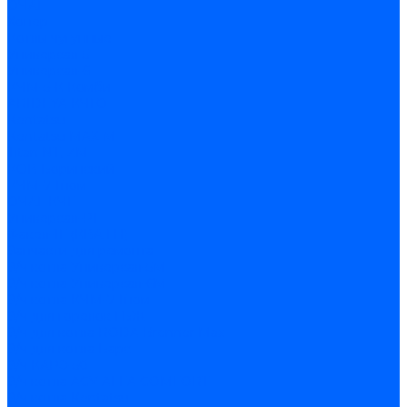
ОЧАГ
Хопер
Котлы чугунные
Универсал-5
Универсал-6
КЧМ-5-К Комби
ARIDEYA КЧГО
Kentatsu
Kentatsu MAX M
Titan NT, ZM
КОВ Боринский
КЧМ-7 Гном
ОЧАГ КЧГ
Универсал-РТ
Факел-1Г (КВА ГН)
Запчасти для ремонта
З/ч котла Универсал-5М
З/ч котла Универсал-6М
З/ч котла КЧМ-7 Гном
З/ч для горелок ГБЖ
З/ч для котла RODA Brenner Max
З/ч для котла Барс
З/ч КАРЭ-50
З/ч котла ACV ALFA COMFORT
З/ч котла Kentatsu