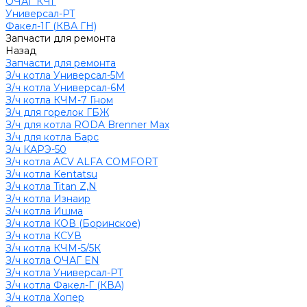
ОЧАГ КЧГ
Универсал-РТ
Факел-1Г (КВА ГН)
Запчасти для ремонта
Назад
Запчасти для ремонта
З/ч котла Универсал-5М
З/ч котла Универсал-6М
З/ч котла КЧМ-7 Гном
З/ч для горелок ГБЖ
З/ч для котла RODA Brenner Max
З/ч для котла Барс
З/ч КАРЭ-50
З/ч котла ACV ALFA COMFORT
З/ч котла Kentatsu
З/ч котла Titan Z,N
З/ч котла Изнаир
З/ч котла Ишма
З/ч котла КОВ (Боринское)
З/ч котла КСУВ
З/ч котла КЧМ-5/5К
З/ч котла ОЧАГ EN
З/ч котла Универсал-РТ
З/ч котла Факел-Г (КВА)
З/ч котла Хопер