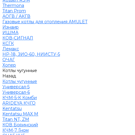
Rossen RS-A
Thermona
Titan Prom
АОГВ / АКГВ
Газовые котлы для отопления AMULET
Изнаир
ИШМА
КОВ-СИГНАЛ
КСГК
Лемакс
НР-18, ЗИО-60, НИИСТУ-5
ОЧАГ
Хопер
Котлы чугунные
Назад
Котлы чугунные
Универсал-5
Универсал-6
КЧМ-5-К Комби
ARIDEYA КЧГО
Kentatsu
Kentatsu MAX M
Titan NT, ZM
КОВ Боринский
КЧМ-7 Гном