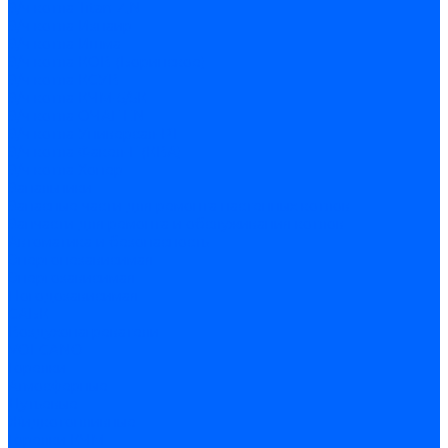
З/ч котла Titan Z,N
З/ч котла Изнаир
З/ч котла Ишма
З/ч котла КОВ (Боринское)
З/ч котла КСУВ
З/ч котла КЧМ-5/5К
З/ч котла ОЧАГ EN
З/ч котла Универсал-РТ
З/ч котла Факел-Г (КВА)
З/ч котла Хопер
Запальники
Запасные части для ремонта настенных котлов
Запчасти для ремонта и обслуживания котлов
Автоматика и безопасность
Энергонезависимая
Энергозависимая
Погодозависимая
САБК
Воздухонагреватели
VOLCANO
Горелки
Атмосферные
Дутьевые
Жидкотопливные
Горелки КЧМ