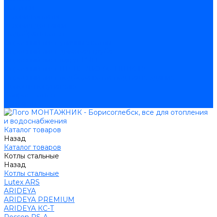
Покупки
Условия оплаты
Условия доставки
Подобрать котёл
Опросный лист уличные котлы
Опросный лист дымовая труба
Опросный лист пакет КЧМ
Опросный лист НР-18, ЗИО-60, НИИСТУ
Опросный лист подбора котла под ваше здание
Помощь покупателю
Вопрос - ответ
Контакты
Каталог товаров
Назад
Каталог товаров
Котлы стальные
Назад
Котлы стальные
Lutex ARS
ARIDEYA
ARIDEYA PREMIUM
ARIDEYA КС-Т