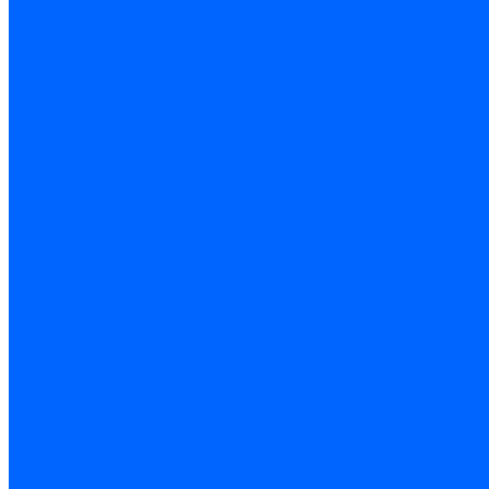
Помощь
Покупки
Условия оплаты
Условия доставки
Подобрать котёл
Опросный лист уличные котлы
Опросный лист дымовая труба
Опросный лист пакет КЧМ
Опросный лист НР-18, ЗИО-60, НИИСТУ
Опросный лист подбора котла под ваше здание
Помощь покупателю
Вопрос - ответ
Контакты
...
Каталог товаров
Котлы стальные
Lutex ARS
ARIDEYA
ARIDEYA PREMIUM
ARIDEYA КС-Т
Rossen RS-A
Thermona
Titan Prom
АОГВ / АКГВ
Газовые котлы для отопления AMULET