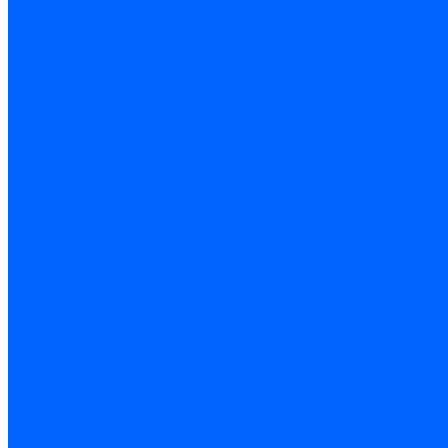
З/ч котла Универсал-6М
З/ч котла КЧМ-7 Гном
З/ч для горелок ГБЖ
З/ч для котла RODA Brenner Max
З/ч для котла Барс
З/ч КАРЭ-50
З/ч котла ACV ALFA COMFORT
З/ч котла Kentatsu
З/ч котла Titan Z,N
З/ч котла Изнаир
З/ч котла Ишма
З/ч котла КОВ (Боринское)
З/ч котла КСУВ
З/ч котла КЧМ-5/5К
Автоматика и безопасность
Энергонезависимая
Энергозависимая
Погодозависимая
САБК
Воздухонагреватели
VOLCANO
Горелки
Атмосферные
Дутьевые
Жидкотопливные