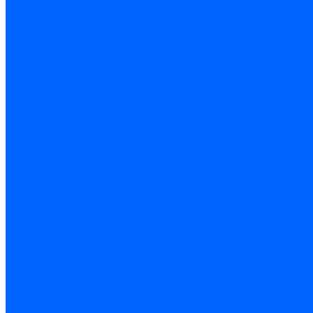
Thermona
Titan Prom
АОГВ / АКГВ
Газовые котлы для отопления AMULET
Изнаир
ИШМА
КОВ-СИГНАЛ
КСГК
Лемакс
НР-18, ЗИО-60, НИИСТУ-5
Котлы чугунные
Универсал-5
Универсал-6
КЧМ-5-К Комби
ARIDEYA КЧГО
Kentatsu
Kentatsu MAX M
Titan NT, ZM
КОВ Боринский
КЧМ-7 Гном
ОЧАГ КЧГ
Универсал-РТ
Факел-1Г (КВА ГН)
Запчасти для ремонта
З/ч котла Универсал-5М