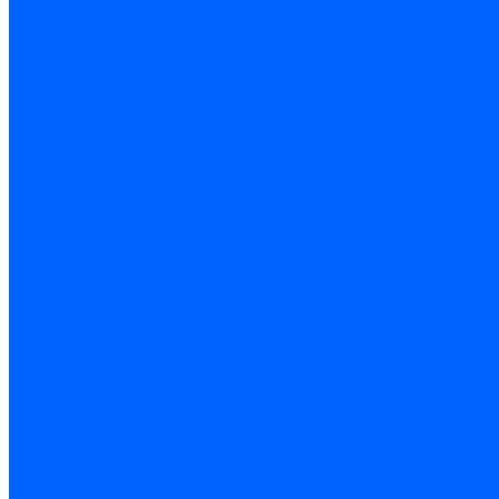
Шаровые краны
Чугунолитейные изделия
Люки
Консоли кабельные
Плитка
Водонагреватели
ARIDEYA газовые
ARIDEYA косвенного нагрева
ARIDEYA электрические
LMX
Конвектора
ARIDEYA КНС
Услуги
Монтаж и ремонт, производство котельного оборудования
Ремонт чугунных котлов отопления
Ремонт котлов КЧМ
Ремонт и монтаж котлов
Производитель котлов наружного размещения
Грузоперевозки по ЦФО и России
Грузоперевозки на Газон Next
Разработка и изготовление индивидуальных дымоходов
Дымоходы для котлов и печей
Производство фермы и мачты под дымовую трубу
Замена чугунных секций в котлах
Замена секций в котлах Kentatsu