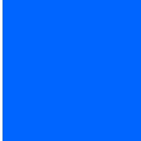
Горелки КЧМ
Горелки ГФЖ
Горелки ГФГ
Колосники чугунные
Усиленные
Котлы настенные
Prime
AMULET EuroHit
Arideya Grand
Ariston
Baxi
Kentatsu
Navien
Protherm
Котлы электрические
Галан
Котлы электрические ARIDEYA КВ
Котлы электрические ARIDEYA ЭВП
Котлы электрические PROPLUS
Котлы наружного размещения
КСУВ
Стабилизаторы
ARIDEYA SVR
Трубопроводная арматура
Задвижки