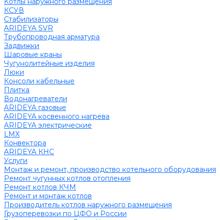
Котлы наружного размещения
КСУВ
Стабилизаторы
ARIDEYA SVR
Трубопроводная арматура
Задвижки
Шаровые краны
Чугунолитейные изделия
Люки
Консоли кабельные
Плитка
Водонагреватели
ARIDEYA газовые
ARIDEYA косвенного нагрева
ARIDEYA электрические
LMX
Конвектора
ARIDEYA КНС
Услуги
Монтаж и ремонт, производство котельного оборудования
Ремонт чугунных котлов отопления
Ремонт котлов КЧМ
Ремонт и монтаж котлов
Производитель котлов наружного размещения
Грузоперевозки по ЦФО и России