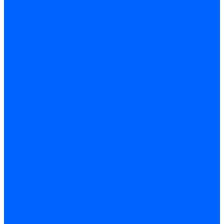
Универсал-5
Универсал-6
КЧМ-5-К Комби
ARIDEYA КЧГО
Kentatsu
Kentatsu MAX M
Titan NT, ZM
КОВ Боринский
КЧМ-7 Гном
ОЧАГ КЧГ
Универсал-РТ
Факел-1Г (КВА ГН)
Запчасти для ремонта
З/ч котла Универсал-5М
З/ч котла Универсал-6М
З/ч котла КЧМ-7 Гном
З/ч для горелок ГБЖ
З/ч для котла RODA Brenner Max
З/ч для котла Барс
З/ч КАРЭ-50
З/ч котла ACV ALFA COMFORT
З/ч котла Kentatsu
З/ч котла Titan Z,N
З/ч котла Изнаир
З/ч котла Ишма