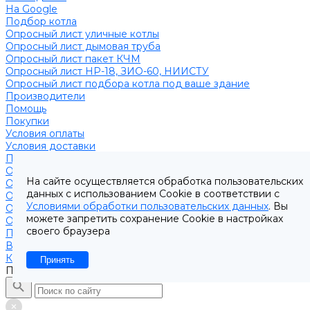
На Google
Подбор котла
Опросный лист уличные котлы
Опросный лист дымовая труба
Опросный лист пакет КЧМ
Опросный лист НР-18, ЗИО-60, НИИСТУ
Опросный лист подбора котла под ваше здание
Производители
Помощь
Покупки
Условия оплаты
Условия доставки
Подобрать котёл
Опросный лист уличные котлы
На сайте осуществляется обработка пользовательских
Опросный лист дымовая труба
данных с использованием Cookie в соответствии с
Опросный лист пакет КЧМ
Условиями обработки пользовательских данных
. Вы
Опросный лист НР-18, ЗИО-60, НИИСТУ
можете запретить сохранение Cookie в настройках
Опросный лист подбора котла под ваше здание
своего браузера
Помощь покупателю
Вопрос - ответ
Контакты
Принять
Поиск