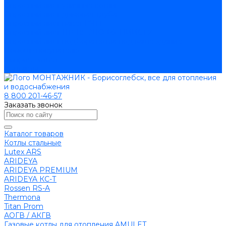
Опросный лист уличные котлы
Опросный лист дымовая труба
Опросный лист пакет КЧМ
Опросный лист НР-18, ЗИО-60, НИИСТУ
Опросный лист подбора котла под ваше здание
Помощь покупателю
Вопрос - ответ
Контакты
8 800 201-46-57
Заказать звонок
Каталог товаров
Котлы стальные
Lutex ARS
ARIDEYA
ARIDEYA PREMIUM
ARIDEYA КС-Т
Rossen RS-A
Thermona
Titan Prom
АОГВ / АКГВ
Газовые котлы для отопления AMULET