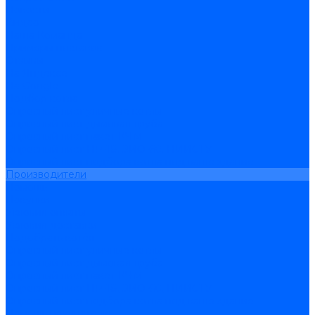
Новости
Видео
Наша Команда
Примеры поставок
Отзывы
На Яндексе
На Google
Подбор котла
Опросный лист уличные котлы
Опросный лист дымовая труба
Опросный лист пакет КЧМ
Опросный лист НР-18, ЗИО-60, НИИСТУ
Опросный лист подбора котла под ваше здание
Производители
Помощь
Покупки
Условия оплаты
Условия доставки
Подобрать котёл
Опросный лист уличные котлы
Опросный лист дымовая труба
Опросный лист пакет КЧМ
Опросный лист НР-18, ЗИО-60, НИИСТУ
Опросный лист подбора котла под ваше здание
Помощь покупателю