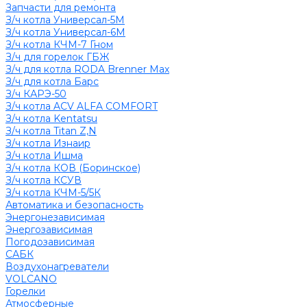
Запчасти для ремонта
З/ч котла Универсал-5М
З/ч котла Универсал-6М
З/ч котла КЧМ-7 Гном
З/ч для горелок ГБЖ
З/ч для котла RODA Brenner Max
З/ч для котла Барс
З/ч КАРЭ-50
З/ч котла ACV ALFA COMFORT
З/ч котла Kentatsu
З/ч котла Titan Z,N
З/ч котла Изнаир
З/ч котла Ишма
З/ч котла КОВ (Боринское)
З/ч котла КСУВ
З/ч котла КЧМ-5/5К
Автоматика и безопасность
Энергонезависимая
Энергозависимая
Погодозависимая
САБК
Воздухонагреватели
VOLCANO
Горелки
Атмосферные