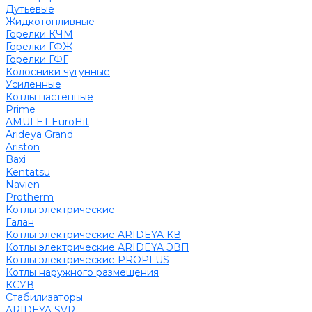
Дутьевые
Жидкотопливные
Горелки КЧМ
Горелки ГФЖ
Горелки ГФГ
Колосники чугунные
Усиленные
Котлы настенные
Prime
AMULET EuroHit
Arideya Grand
Ariston
Baxi
Kentatsu
Navien
Protherm
Котлы электрические
Галан
Котлы электрические ARIDEYA КВ
Котлы электрические ARIDEYA ЭВП
Котлы электрические PROPLUS
Котлы наружного размещения
КСУВ
Стабилизаторы
ARIDEYA SVR