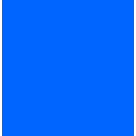
Kentatsu
Navien
Protherm
Котлы электрические
Галан
Котлы электрические ARIDEYA КВ
Котлы электрические ARIDEYA ЭВП
Котлы электрические PROPLUS
Котлы наружного размещения
КСУВ
Стабилизаторы
ARIDEYA SVR
Трубопроводная арматура
Задвижки
Шаровые краны
Чугунолитейные изделия
Люки
Консоли кабельные
Плитка
Водонагреватели
ARIDEYA газовые
ARIDEYA косвенного нагрева
ARIDEYA электрические
LMX
Конвектора