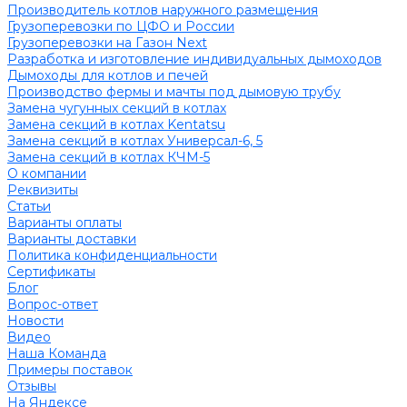
Производитель котлов наружного размещения
Грузоперевозки по ЦФО и России
Грузоперевозки на Газон Next
Разработка и изготовление индивидуальных дымоходов
Дымоходы для котлов и печей
Производство фермы и мачты под дымовую трубу
Замена чугунных секций в котлах
Замена секций в котлах Kentatsu
Замена секций в котлах Универсал-6, 5
Замена секций в котлах КЧМ-5
О компании
Реквизиты
Статьи
Варианты оплаты
Варианты доставки
Политика конфиденциальности
Сертификаты
Блог
Вопрос-ответ
Новости
Видео
Наша Команда
Примеры поставок
Отзывы
На Яндексе