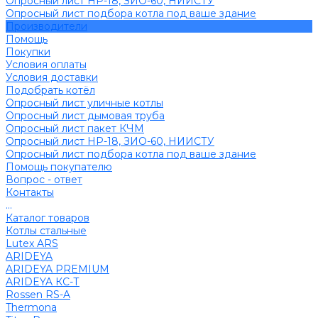
Опросный лист НР-18, ЗИО-60, НИИСТУ
Опросный лист подбора котла под ваше здание
Производители
Помощь
Покупки
Условия оплаты
Условия доставки
Подобрать котёл
Опросный лист уличные котлы
Опросный лист дымовая труба
Опросный лист пакет КЧМ
Опросный лист НР-18, ЗИО-60, НИИСТУ
Опросный лист подбора котла под ваше здание
Помощь покупателю
Вопрос - ответ
Контакты
...
Каталог товаров
Котлы стальные
Lutex ARS
ARIDEYA
ARIDEYA PREMIUM
ARIDEYA КС-Т
Rossen RS-A
Thermona