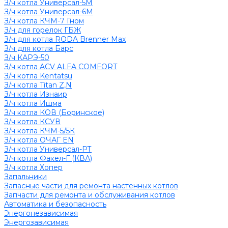
З/ч котла Универсал-5М
З/ч котла Универсал-6М
З/ч котла КЧМ-7 Гном
З/ч для горелок ГБЖ
З/ч для котла RODA Brenner Max
З/ч для котла Барс
З/ч КАРЭ-50
З/ч котла ACV ALFA COMFORT
З/ч котла Kentatsu
З/ч котла Titan Z,N
З/ч котла Изнаир
З/ч котла Ишма
З/ч котла КОВ (Боринское)
З/ч котла КСУВ
З/ч котла КЧМ-5/5К
З/ч котла ОЧАГ EN
З/ч котла Универсал-РТ
З/ч котла Факел-Г (КВА)
З/ч котла Хопер
Запальники
Запасные части для ремонта настенных котлов
Запчасти для ремонта и обслуживания котлов
Автоматика и безопасность
Энергонезависимая
Энергозависимая