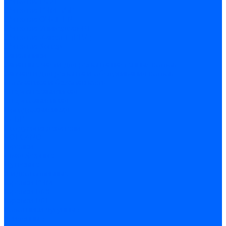
З/ч котла КСУВ
З/ч котла КЧМ-5/5К
З/ч котла ОЧАГ EN
З/ч котла Универсал-РТ
З/ч котла Факел-Г (КВА)
З/ч котла Хопер
Запальники
Запасные части для ремонта настенных котлов
Запчасти для ремонта и обслуживания котлов
Автоматика и безопасность
Энергонезависимая
Энергозависимая
Погодозависимая
САБК
Воздухонагреватели
VOLCANO
Горелки
Атмосферные
Дутьевые
Жидкотопливные
Горелки КЧМ
Горелки ГФЖ
Горелки ГФГ
Колосники чугунные
Усиленные