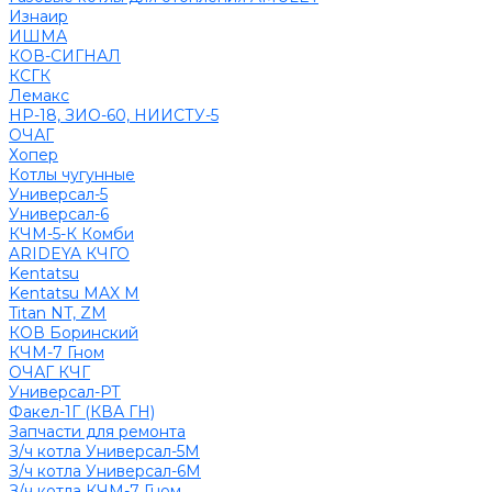
Изнаир
ИШМА
КОВ-СИГНАЛ
КСГК
Лемакс
НР-18, ЗИО-60, НИИСТУ-5
ОЧАГ
Хопер
Котлы чугунные
Универсал-5
Универсал-6
КЧМ-5-К Комби
ARIDEYA КЧГО
Kentatsu
Kentatsu MAX M
Titan NT, ZM
КОВ Боринский
КЧМ-7 Гном
ОЧАГ КЧГ
Универсал-РТ
Факел-1Г (КВА ГН)
Запчасти для ремонта
З/ч котла Универсал-5М
З/ч котла Универсал-6М
З/ч котла КЧМ-7 Гном