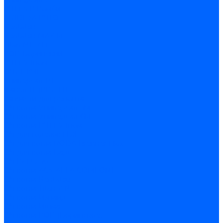
Универсал-6
КЧМ-5-К Комби
ARIDEYA КЧГО
Kentatsu
Kentatsu MAX M
Titan NT, ZM
КОВ Боринский
КЧМ-7 Гном
ОЧАГ КЧГ
Универсал-РТ
Факел-1Г (КВА ГН)
Запчасти для ремонта
З/ч котла Универсал-5М
З/ч котла Универсал-6М
З/ч котла КЧМ-7 Гном
З/ч для горелок ГБЖ
З/ч для котла RODA Brenner Max
З/ч для котла Барс
З/ч КАРЭ-50
З/ч котла ACV ALFA COMFORT
З/ч котла Kentatsu
З/ч котла Titan Z,N
З/ч котла Изнаир
З/ч котла Ишма
З/ч котла КОВ (Боринское)