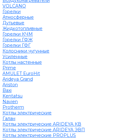
Воздухонагреватели
VOLCANO
Горелки
Атмосферные
Дутьевые
Жидкотопливные
Горелки КЧМ
Горелки ГФЖ
Горелки ГФГ
Колосники чугунные
Усиленные
Котлы настенные
Prime
AMULET EuroHit
Arideya Grand
Ariston
Baxi
Kentatsu
Navien
Protherm
Котлы электрические
Галан
Котлы электрические ARIDEYA КВ
Котлы электрические ARIDEYA ЭВП
Котлы электрические PROPLUS