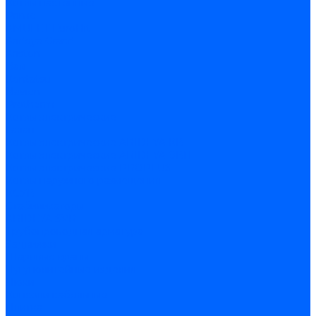
Котлы настенные
Prime
AMULET EuroHit
Arideya Grand
Ariston
Baxi
Kentatsu
Navien
Protherm
Котлы электрические
Галан
Котлы электрические ARIDEYA КВ
Котлы электрические ARIDEYA ЭВП
Котлы электрические PROPLUS
Котлы наружного размещения
КСУВ
Стабилизаторы
ARIDEYA SVR
Трубопроводная арматура
Задвижки
Шаровые краны
Чугунолитейные изделия
Люки
Консоли кабельные
Плитка