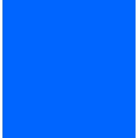
Водонагреватели
ARIDEYA газовые
ARIDEYA косвенного нагрева
ARIDEYA электрические
LMX
Конвектора
ARIDEYA КНС
Услуги
Монтаж и ремонт, производство котельного оборудования
Ремонт чугунных котлов отопления
Ремонт котлов КЧМ
Ремонт и монтаж котлов
Производитель котлов наружного размещения
Грузоперевозки по ЦФО и России
Грузоперевозки на Газон Next
Разработка и изготовление индивидуальных дымоходов
Дымоходы для котлов и печей
Производство фермы и мачты под дымовую трубу
Замена чугунных секций в котлах
Замена секций в котлах Kentatsu
Замена секций в котлах Универсал-6, 5
Замена секций в котлах КЧМ-5
О компании
Реквизиты
Статьи