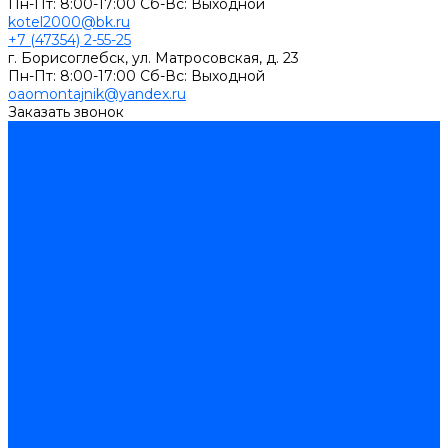
Пн-Пт: 8:00-17:00 Cб-Вс: Выходной
kotel2000@bk.ru
+7 (47354) 2-55-25
г. Борисоглебск, ул. Матросовская, д. 23
Пн-Пт: 8:00-17:00 Cб-Вс: Выходной
oaomontajnik@yandex.ru
Заказать звонок
Каталог товаров
Котлы стальные
Lutex ARS
ARIDEYA
ARIDEYA PREMIUM
ARIDEYA КС-Т
Rossen RS-A
Thermona
Titan Prom
АОГВ / АКГВ
Газовые котлы для отопления AMULET
Изнаир
ИШМА
КОВ-СИГНАЛ
КСГК
Лемакс
НР-18, ЗИО-60, НИИСТУ-5
Котлы чугунные