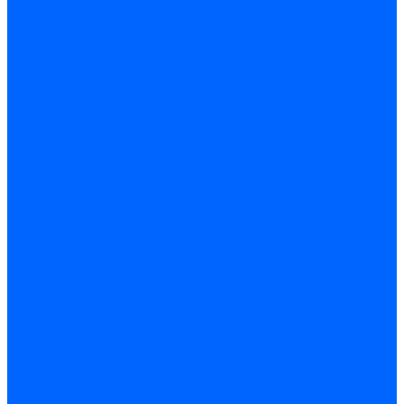
Варианты оплаты
Варианты доставки
Политика конфиденциальности
Сертификаты
Блог
Вопрос-ответ
Новости
Видео
Наша Команда
Примеры поставок
Отзывы
На Яндексе
На Google
Подбор котла
Опросный лист уличные котлы
Опросный лист дымовая труба
Опросный лист пакет КЧМ
Опросный лист НР-18, ЗИО-60, НИИСТУ
Опросный лист подбора котла под ваше здание
Производители
Помощь
Покупки
Условия оплаты
Условия доставки
Подобрать котёл