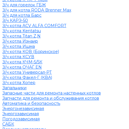
З/ч для горелок ГБЖ
З/ч для котла RODA Brenner Max
З/ч для котла Барс
З/ч КАРЭ-50
З/ч котла ACV ALFA COMFORT
З/ч котла Kentatsu
З/ч котла Titan Z,N
З/ч котла Изнаир
З/ч котла Ишма
З/ч котла КОВ (Боринское)
З/ч котла КСУВ
З/ч котла КЧМ-5/5К
З/ч котла ОЧАГ EN
З/ч котла Универсал-РТ
З/ч котла Факел-Г (КВА)
З/ч котла Хопер
Запальники
Запасные части для ремонта настенных котлов
Запчасти для ремонта и обслуживания котлов
Автоматика и безопасность
Энергонезависимая
Энергозависимая
Погодозависимая
САБК