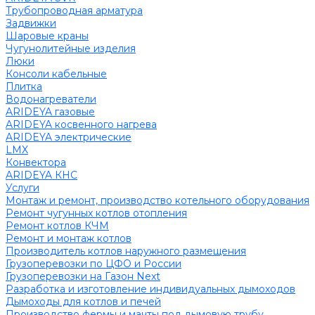
Трубопроводная арматура
Задвижки
Шаровые краны
Чугунолитейные изделия
Люки
Консоли кабельные
Плитка
Водонагреватели
ARIDEYA газовые
ARIDEYA косвенного нагрева
ARIDEYA электрические
LMX
Конвектора
ARIDEYA КНС
Услуги
Монтаж и ремонт, производство котельного оборудования
Ремонт чугунных котлов отопления
Ремонт котлов КЧМ
Ремонт и монтаж котлов
Производитель котлов наружного размещения
Грузоперевозки по ЦФО и России
Грузоперевозки на Газон Next
Разработка и изготовление индивидуальных дымоходов
Дымоходы для котлов и печей
Производство фермы и мачты под дымовую трубу