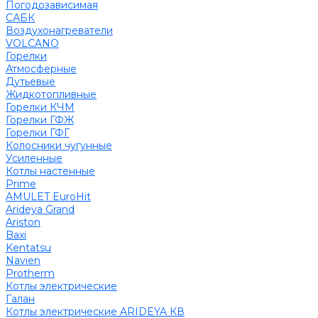
Погодозависимая
САБК
Воздухонагреватели
VOLCANO
Горелки
Атмосферные
Дутьевые
Жидкотопливные
Горелки КЧМ
Горелки ГФЖ
Горелки ГФГ
Колосники чугунные
Усиленные
Котлы настенные
Prime
AMULET EuroHit
Arideya Grand
Ariston
Baxi
Kentatsu
Navien
Protherm
Котлы электрические
Галан
Котлы электрические ARIDEYA КВ