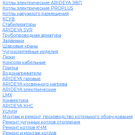
Котлы электрические ARIDEYA ЭВП
Котлы электрические PROPLUS
Котлы наружного размещения
КСУВ
Стабилизаторы
ARIDEYA SVR
Трубопроводная арматура
Задвижки
Шаровые краны
Чугунолитейные изделия
Люки
Консоли кабельные
Плитка
Водонагреватели
ARIDEYA газовые
ARIDEYA косвенного нагрева
ARIDEYA электрические
LMX
Конвектора
ARIDEYA КНС
Услуги
Монтаж и ремонт, производство котельного оборудования
Ремонт чугунных котлов отопления
Ремонт котлов КЧМ
Ремонт и монтаж котлов