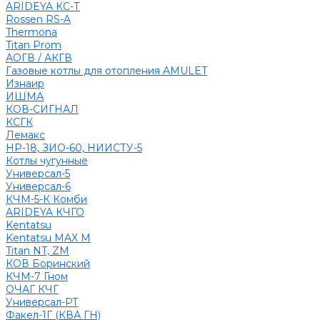
ARIDEYA КС-Т
Rossen RS-A
Thermona
Titan Prom
АОГВ / АКГВ
Газовые котлы для отопления AMULET
Изнаир
ИШМА
КОВ-СИГНАЛ
КСГК
Лемакс
НР-18, ЗИО-60, НИИСТУ-5
Котлы чугунные
Универсал-5
Универсал-6
КЧМ-5-К Комби
ARIDEYA КЧГО
Kentatsu
Kentatsu MAX M
Titan NT, ZM
КОВ Боринский
КЧМ-7 Гном
ОЧАГ КЧГ
Универсал-РТ
Факел-1Г (КВА ГН)