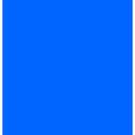
З/ч котла КОВ (Боринское)
З/ч котла КСУВ
З/ч котла КЧМ-5/5К
Автоматика и безопасность
Энергонезависимая
Энергозависимая
Погодозависимая
САБК
Воздухонагреватели
VOLCANO
Горелки
Атмосферные
Дутьевые
Жидкотопливные
Горелки КЧМ
Горелки ГФЖ
Горелки ГФГ
Колосники чугунные
Усиленные
Котлы настенные
Prime
AMULET EuroHit
Arideya Grand
Ariston
Baxi