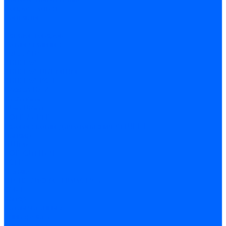
Вопрос - ответ
Контакты
...
Каталог товаров
Котлы стальные
Lutex ARS
ARIDEYA
ARIDEYA PREMIUM
ARIDEYA КС-Т
Rossen RS-A
Thermona
Titan Prom
АОГВ / АКГВ
Газовые котлы для отопления AMULET
Изнаир
ИШМА
КОВ-СИГНАЛ
КСГК
Лемакс
НР-18, ЗИО-60, НИИСТУ-5
ОЧАГ
Хопер
Котлы чугунные
Универсал-5