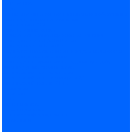
ARIDEYA КНС
Услуги
Монтаж и ремонт, производство котельного оборудования
Ремонт чугунных котлов отопления
Ремонт котлов КЧМ
Ремонт и монтаж котлов
Производитель котлов наружного размещения
Грузоперевозки по ЦФО и России
Грузоперевозки на Газон Next
Разработка и изготовление индивидуальных дымоходов
Дымоходы для котлов и печей
Производство фермы и мачты под дымовую трубу
Замена чугунных секций в котлах
Замена секций в котлах Kentatsu
Замена секций в котлах Универсал-6, 5
Замена секций в котлах КЧМ-5
О компании
Реквизиты
Статьи
Варианты оплаты
Варианты доставки
Политика конфиденциальности
Сертификаты
Блог
Вопрос-ответ