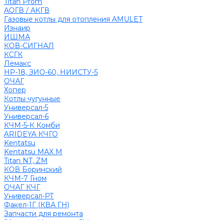
Titan Prom
АОГВ / АКГВ
Газовые котлы для отопления AMULET
Изнаир
ИШМА
КОВ-СИГНАЛ
КСГК
Лемакс
НР-18, ЗИО-60, НИИСТУ-5
ОЧАГ
Хопер
Котлы чугунные
Универсал-5
Универсал-6
КЧМ-5-К Комби
ARIDEYA КЧГО
Kentatsu
Kentatsu MAX M
Titan NT, ZM
КОВ Боринский
КЧМ-7 Гном
ОЧАГ КЧГ
Универсал-РТ
Факел-1Г (КВА ГН)
Запчасти для ремонта