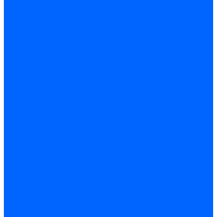
Чугунолитейные изделия
Люки
Консоли кабельные
Плитка
Водонагреватели
ARIDEYA газовые
ARIDEYA косвенного нагрева
ARIDEYA электрические
LMX
Конвектора
ARIDEYA КНС
Услуги
Монтаж и ремонт, производство котельного оборудования
Ремонт чугунных котлов отопления
Ремонт котлов КЧМ
Ремонт и монтаж котлов
Производитель котлов наружного размещения
Грузоперевозки по ЦФО и России
Грузоперевозки на Газон Next
Разработка и изготовление индивидуальных дымоходов
Дымоходы для котлов и печей
Производство фермы и мачты под дымовую трубу
Замена чугунных секций в котлах
Замена секций в котлах Kentatsu
Замена секций в котлах Универсал-6, 5