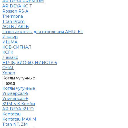
ARIDEYA PREMIUM
ARIDEYA КС-Т
Rossen RS-A
Thermona
Titan Prom
АОГВ / АКГВ
Газовые котлы для отопления AMULET
Изнаир
ИШМА
КОВ-СИГНАЛ
КСГК
Лемакс
НР-18, ЗИО-60, НИИСТУ-5
ОЧАГ
Хопер
Котлы чугунные
Назад
Котлы чугунные
Универсал-5
Универсал-6
КЧМ-5-К Комби
ARIDEYA КЧГО
Kentatsu
Kentatsu MAX M
Titan NT, ZM