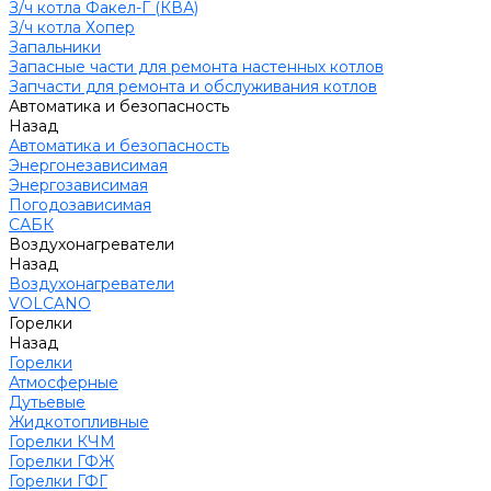
З/ч котла Факел-Г (КВА)
З/ч котла Хопер
Запальники
Запасные части для ремонта настенных котлов
Запчасти для ремонта и обслуживания котлов
Автоматика и безопасность
Назад
Автоматика и безопасность
Энергонезависимая
Энергозависимая
Погодозависимая
САБК
Воздухонагреватели
Назад
Воздухонагреватели
VOLCANO
Горелки
Назад
Горелки
Атмосферные
Дутьевые
Жидкотопливные
Горелки КЧМ
Горелки ГФЖ
Горелки ГФГ