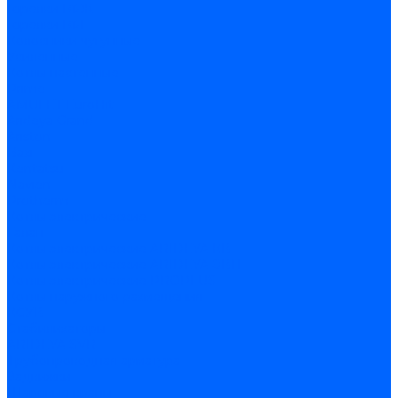
Горелки ГФЖ
Горелки ГФГ
Колосники чугунные
Усиленные
Котлы настенные
Prime
AMULET EuroHit
Arideya Grand
Ariston
Baxi
Kentatsu
Navien
Protherm
Котлы электрические
Галан
Котлы электрические ARIDEYA КВ
Котлы электрические ARIDEYA ЭВП
Котлы электрические PROPLUS
Котлы наружного размещения
КСУВ
Стабилизаторы
ARIDEYA SVR
Трубопроводная арматура
Задвижки
Шаровые краны