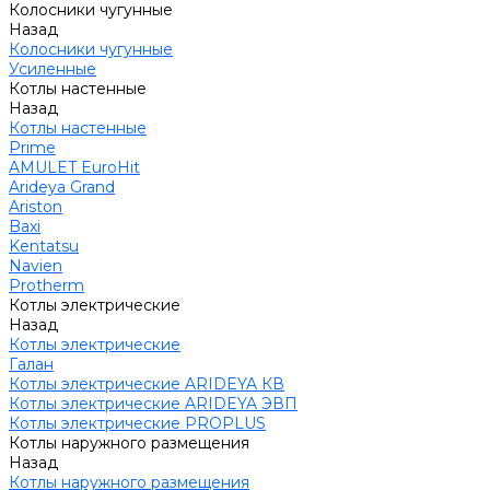
Колосники чугунные
Назад
Колосники чугунные
Усиленные
Котлы настенные
Назад
Котлы настенные
Prime
AMULET EuroHit
Arideya Grand
Ariston
Baxi
Kentatsu
Navien
Protherm
Котлы электрические
Назад
Котлы электрические
Галан
Котлы электрические ARIDEYA КВ
Котлы электрические ARIDEYA ЭВП
Котлы электрические PROPLUS
Котлы наружного размещения
Назад
Котлы наружного размещения