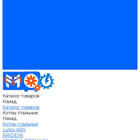
Покупки
Условия оплаты
Условия доставки
Подобрать котёл
Опросный лист уличные котлы
Опросный лист дымовая труба
Опросный лист пакет КЧМ
Опросный лист НР-18, ЗИО-60, НИИСТУ
Опросный лист подбора котла под ваше здание
Помощь покупателю
Вопрос - ответ
Контакты
Каталог товаров
Назад
Каталог товаров
Котлы стальные
Назад
Котлы стальные
Lutex ARS
ARIDEYA