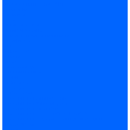
Замена секций в котлах КЧМ-5
О компании
Реквизиты
Статьи
Варианты оплаты
Варианты доставки
Политика конфиденциальности
Сертификаты
Блог
Вопрос-ответ
Новости
Видео
Наша Команда
Примеры поставок
Отзывы
На Яндексе
На Google
Подбор котла
Опросный лист уличные котлы
Опросный лист дымовая труба
Опросный лист пакет КЧМ
Опросный лист НР-18, ЗИО-60, НИИСТУ
Опросный лист подбора котла под ваше здание
Производители
Помощь