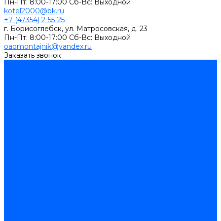
Пн-Пт: 8:00-17:00 Cб-Вс: Выходной
kotel2000@bk.ru
+7 (47354) 2-55-25
г. Борисоглебск, ул. Матросовская, д. 23
Пн-Пт: 8:00-17:00 Cб-Вс: Выходной
oaomontajnik@yandex.ru
Заказать звонок
...
Каталог товаров
Котлы стальные
Lutex ARS
ARIDEYA
ARIDEYA PREMIUM
ARIDEYA КС-Т
Rossen RS-A
Thermona
Titan Prom
АОГВ / АКГВ
Газовые котлы для отопления AMULET
Изнаир
ИШМА
КОВ-СИГНАЛ
КСГК
Лемакс
НР-18, ЗИО-60, НИИСТУ-5