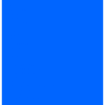
ОЧАГ
Хопер
Котлы чугунные
Универсал-5
Универсал-6
КЧМ-5-К Комби
ARIDEYA КЧГО
Kentatsu
Kentatsu MAX M
Titan NT, ZM
КОВ Боринский
КЧМ-7 Гном
ОЧАГ КЧГ
Универсал-РТ
Факел-1Г (КВА ГН)
Запчасти для ремонта
З/ч котла Универсал-5М
З/ч котла Универсал-6М
З/ч котла КЧМ-7 Гном
З/ч для горелок ГБЖ
З/ч для котла RODA Brenner Max
З/ч для котла Барс
З/ч КАРЭ-50
З/ч котла ACV ALFA COMFORT
З/ч котла Kentatsu