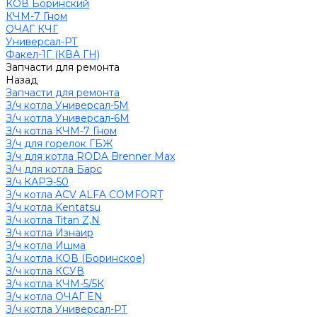
КОВ Боринский
КЧМ-7 Гном
ОЧАГ КЧГ
Универсал-РТ
Факел-1Г (КВА ГН)
Запчасти для ремонта
Назад
Запчасти для ремонта
З/ч котла Универсал-5М
З/ч котла Универсал-6М
З/ч котла КЧМ-7 Гном
З/ч для горелок ГБЖ
З/ч для котла RODA Brenner Max
З/ч для котла Барс
З/ч КАРЭ-50
З/ч котла ACV ALFA COMFORT
З/ч котла Kentatsu
З/ч котла Titan Z,N
З/ч котла Изнаир
З/ч котла Ишма
З/ч котла КОВ (Боринское)
З/ч котла КСУВ
З/ч котла КЧМ-5/5К
З/ч котла ОЧАГ EN
З/ч котла Универсал-РТ