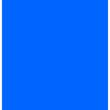
З/ч котла Titan Z,N
З/ч котла Изнаир
З/ч котла Ишма
З/ч котла КОВ (Боринское)
З/ч котла КСУВ
З/ч котла КЧМ-5/5К
З/ч котла ОЧАГ EN
З/ч котла Универсал-РТ
З/ч котла Факел-Г (КВА)
З/ч котла Хопер
Запальники
Запасные части для ремонта настенных котлов
Запчасти для ремонта и обслуживания котлов
Автоматика и безопасность
Энергонезависимая
Энергозависимая
Погодозависимая
САБК
Воздухонагреватели
VOLCANO
Горелки
Атмосферные
Дутьевые
Жидкотопливные
Горелки КЧМ