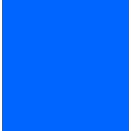
Опросный лист подбора котла под ваше здание
Производители
Помощь
Покупки
Условия оплаты
Условия доставки
Подобрать котёл
Опросный лист уличные котлы
Опросный лист дымовая труба
Опросный лист пакет КЧМ
Опросный лист НР-18, ЗИО-60, НИИСТУ
Опросный лист подбора котла под ваше здание
Помощь покупателю
Вопрос - ответ
Контакты
...
Каталог товаров
Котлы стальные
Lutex ARS
ARIDEYA
ARIDEYA PREMIUM
ARIDEYA КС-Т
Rossen RS-A
Thermona
Titan Prom