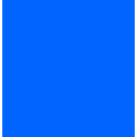
Дутьевые
Жидкотопливные
Горелки КЧМ
Горелки ГФЖ
Горелки ГФГ
Колосники чугунные
Усиленные
Котлы настенные
Prime
AMULET EuroHit
Arideya Grand
Ariston
Baxi
Kentatsu
Navien
Protherm
Котлы электрические
Галан
Котлы электрические ARIDEYA КВ
Котлы электрические ARIDEYA ЭВП
Котлы электрические PROPLUS
Котлы наружного размещения
КСУВ
Стабилизаторы
ARIDEYA SVR