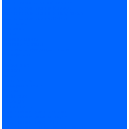
Замена чугунных секций в котлах
Замена секций в котлах Kentatsu
Замена секций в котлах Универсал-6, 5
Замена секций в котлах КЧМ-5
О компании
Реквизиты
Статьи
Варианты оплаты
Варианты доставки
Политика конфиденциальности
Сертификаты
Блог
Вопрос-ответ
Новости
Видео
Наша Команда
Примеры поставок
Отзывы
На Яндексе
На Google
Подбор котла
Опросный лист уличные котлы
Опросный лист дымовая труба
Опросный лист пакет КЧМ
Опросный лист НР-18, ЗИО-60, НИИСТУ