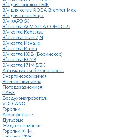
З/ч для горелок ГБЖ
З/ч для котла RODA Brenner Max
З/ч для котла Барс
З/ч КАРЭ-50
З/ч котла ACV ALFA COMFORT
З/ч котла Kentatsu
З/ч котла Titan Z,N
З/ч котла Изнаир
З/ч котла Ишма
З/ч котла КОВ (Боринское)
З/ч котла КСУВ
З/ч котла КЧМ-5/5К
Автоматика и безопасность
Энергонезависимая
Энергозависимая
Погодозависимая
САБК
Воздухонагреватели
VOLCANO
Горелки
Атмосферные
Дутьевые
Жидкотопливные
Горелки КЧМ
Горелки ГФЖ