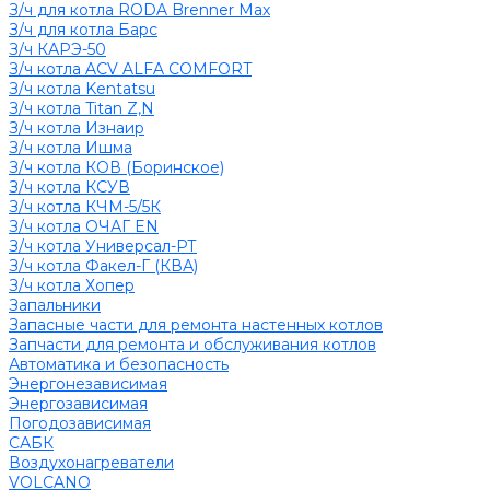
З/ч для котла RODA Brenner Max
З/ч для котла Барс
З/ч КАРЭ-50
З/ч котла ACV ALFA COMFORT
З/ч котла Kentatsu
З/ч котла Titan Z,N
З/ч котла Изнаир
З/ч котла Ишма
З/ч котла КОВ (Боринское)
З/ч котла КСУВ
З/ч котла КЧМ-5/5К
З/ч котла ОЧАГ EN
З/ч котла Универсал-РТ
З/ч котла Факел-Г (КВА)
З/ч котла Хопер
Запальники
Запасные части для ремонта настенных котлов
Запчасти для ремонта и обслуживания котлов
Автоматика и безопасность
Энергонезависимая
Энергозависимая
Погодозависимая
САБК
Воздухонагреватели
VOLCANO