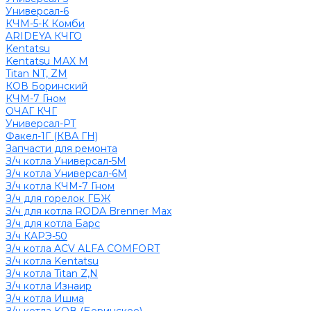
Универсал-6
КЧМ-5-К Комби
ARIDEYA КЧГО
Kentatsu
Kentatsu MAX M
Titan NT, ZM
КОВ Боринский
КЧМ-7 Гном
ОЧАГ КЧГ
Универсал-РТ
Факел-1Г (КВА ГН)
Запчасти для ремонта
З/ч котла Универсал-5М
З/ч котла Универсал-6М
З/ч котла КЧМ-7 Гном
З/ч для горелок ГБЖ
З/ч для котла RODA Brenner Max
З/ч для котла Барс
З/ч КАРЭ-50
З/ч котла ACV ALFA COMFORT
З/ч котла Kentatsu
З/ч котла Titan Z,N
З/ч котла Изнаир
З/ч котла Ишма