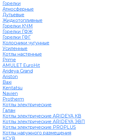
Горелки
Атмосферные
Дутьевые
Жидкотопливные
Горелки КЧМ
Горелки ГФЖ
Горелки ГФГ
Колосники чугунные
Усиленные
Котлы настенные
Prime
AMULET EuroHit
Arideya Grand
Ariston
Baxi
Kentatsu
Navien
Protherm
Котлы электрические
Галан
Котлы электрические ARIDEYA КВ
Котлы электрические ARIDEYA ЭВП
Котлы электрические PROPLUS
Котлы наружного размещения
КСУВ