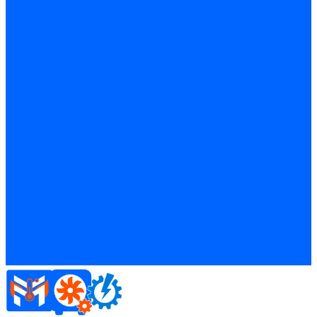
На Google
Подбор котла
Опросный лист уличные котлы
Опросный лист дымовая труба
Опросный лист пакет КЧМ
Опросный лист НР-18, ЗИО-60, НИИСТУ
Опросный лист подбора котла под ваше здание
Производители
Помощь
Покупки
Условия оплаты
Условия доставки
Подобрать котёл
Опросный лист уличные котлы
Опросный лист дымовая труба
Опросный лист пакет КЧМ
Опросный лист НР-18, ЗИО-60, НИИСТУ
Опросный лист подбора котла под ваше здание
Помощь покупателю
Вопрос - ответ
Контакты