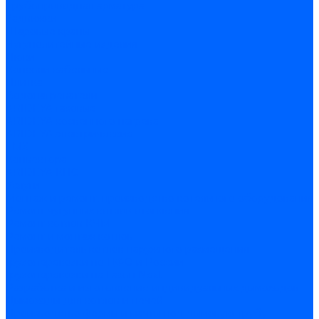
Трубопроводная арматура
Задвижки
Шаровые краны
Чугунолитейные изделия
Люки
Консоли кабельные
Плитка
Водонагреватели
ARIDEYA газовые
ARIDEYA косвенного нагрева
ARIDEYA электрические
LMX
Конвектора
ARIDEYA КНС
Услуги
Монтаж и ремонт, производство котельного оборудования
Ремонт чугунных котлов отопления
Ремонт котлов КЧМ
Ремонт и монтаж котлов
Производитель котлов наружного размещения
Грузоперевозки по ЦФО и России
Грузоперевозки на Газон Next
Разработка и изготовление индивидуальных дымоходов
Дымоходы для котлов и печей
Производство фермы и мачты под дымовую трубу