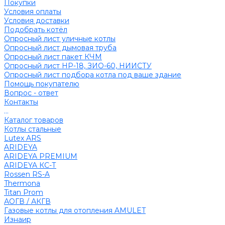
Покупки
Условия оплаты
Условия доставки
Подобрать котёл
Опросный лист уличные котлы
Опросный лист дымовая труба
Опросный лист пакет КЧМ
Опросный лист НР-18, ЗИО-60, НИИСТУ
Опросный лист подбора котла под ваше здание
Помощь покупателю
Вопрос - ответ
Контакты
...
Каталог товаров
Котлы стальные
Lutex ARS
ARIDEYA
ARIDEYA PREMIUM
ARIDEYA КС-Т
Rossen RS-A
Thermona
Titan Prom
АОГВ / АКГВ
Газовые котлы для отопления AMULET
Изнаир