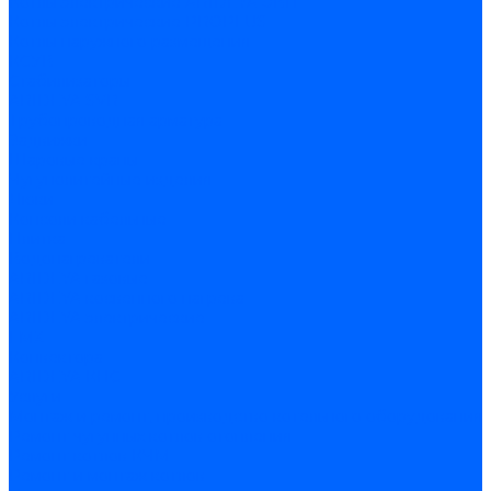
Котлы электрические ARIDEYA ЭВП
Котлы электрические PROPLUS
Котлы наружного размещения
КСУВ
Стабилизаторы
ARIDEYA SVR
Трубопроводная арматура
Задвижки
Шаровые краны
Чугунолитейные изделия
Люки
Консоли кабельные
Плитка
Водонагреватели
ARIDEYA газовые
ARIDEYA косвенного нагрева
ARIDEYA электрические
LMX
Конвектора
ARIDEYA КНС
Услуги
Монтаж и ремонт, производство котельного оборудования
Ремонт чугунных котлов отопления
Ремонт котлов КЧМ
Ремонт и монтаж котлов