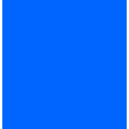
ARIDEYA КС-Т
Rossen RS-A
Thermona
Titan Prom
АОГВ / АКГВ
Газовые котлы для отопления AMULET
Изнаир
ИШМА
КОВ-СИГНАЛ
КСГК
Лемакс
НР-18, ЗИО-60, НИИСТУ-5
Котлы чугунные
Универсал-5
Универсал-6
КЧМ-5-К Комби
ARIDEYA КЧГО
Kentatsu
Kentatsu MAX M
Titan NT, ZM
КОВ Боринский
КЧМ-7 Гном
ОЧАГ КЧГ
Универсал-РТ
Факел-1Г (КВА ГН)