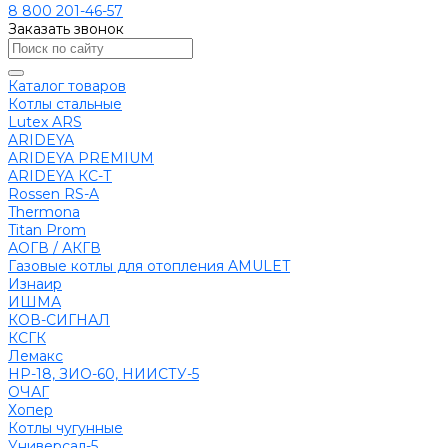
8 800 201-46-57
Заказать звонок
Каталог товаров
Котлы стальные
Lutex ARS
ARIDEYA
ARIDEYA PREMIUM
ARIDEYA КС-Т
Rossen RS-A
Thermona
Titan Prom
АОГВ / АКГВ
Газовые котлы для отопления AMULET
Изнаир
ИШМА
КОВ-СИГНАЛ
КСГК
Лемакс
НР-18, ЗИО-60, НИИСТУ-5
ОЧАГ
Хопер
Котлы чугунные
Универсал-5