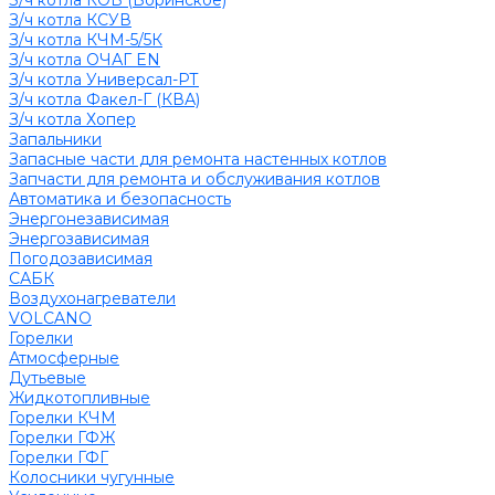
З/ч котла КОВ (Боринское)
З/ч котла КСУВ
З/ч котла КЧМ-5/5К
З/ч котла ОЧАГ EN
З/ч котла Универсал-РТ
З/ч котла Факел-Г (КВА)
З/ч котла Хопер
Запальники
Запасные части для ремонта настенных котлов
Запчасти для ремонта и обслуживания котлов
Автоматика и безопасность
Энергонезависимая
Энергозависимая
Погодозависимая
САБК
Воздухонагреватели
VOLCANO
Горелки
Атмосферные
Дутьевые
Жидкотопливные
Горелки КЧМ
Горелки ГФЖ
Горелки ГФГ
Колосники чугунные