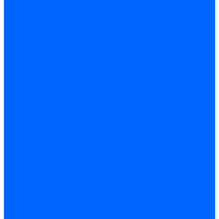
Производитель котлов наружного размещения
Грузоперевозки по ЦФО и России
Грузоперевозки на Газон Next
Разработка и изготовление индивидуальных дымоходов
Дымоходы для котлов и печей
Производство фермы и мачты под дымовую трубу
Замена чугунных секций в котлах
Замена секций в котлах Kentatsu
Замена секций в котлах Универсал-6, 5
Замена секций в котлах КЧМ-5
О компании
Реквизиты
Статьи
Варианты оплаты
Варианты доставки
Политика конфиденциальности
Сертификаты
Блог
Вопрос-ответ
Новости
Видео
Наша Команда
Примеры поставок
Отзывы
На Яндексе