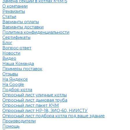
Замена секций в котлах КЧМ-5
О компании
Реквизиты
Статьи
Варианты оплаты
Варианты доставки
Политика конфиденциальности
Сертификаты
Блог
Вопрос-ответ
Новости
Видео
Наша Команда
Примеры поставок
Отзывы
На Яндексе
На Google
Подбор котла
Опросный лист уличные котлы
Опросный лист дымовая труба
Опросный лист пакет КЧМ
Опросный лист НР-18, ЗИО-60, НИИСТУ
Опросный лист подбора котла под ваше здание
Производители
Помощь