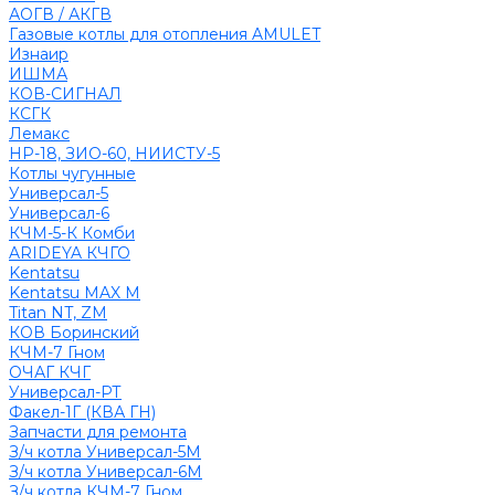
АОГВ / АКГВ
Газовые котлы для отопления AMULET
Изнаир
ИШМА
КОВ-СИГНАЛ
КСГК
Лемакс
НР-18, ЗИО-60, НИИСТУ-5
Котлы чугунные
Универсал-5
Универсал-6
КЧМ-5-К Комби
ARIDEYA КЧГО
Kentatsu
Kentatsu MAX M
Titan NT, ZM
КОВ Боринский
КЧМ-7 Гном
ОЧАГ КЧГ
Универсал-РТ
Факел-1Г (КВА ГН)
Запчасти для ремонта
З/ч котла Универсал-5М
З/ч котла Универсал-6М
З/ч котла КЧМ-7 Гном