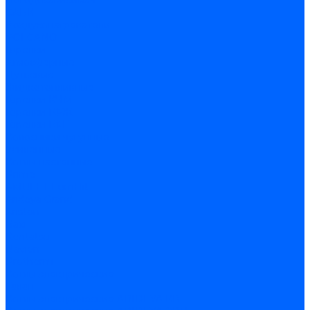
Погодозависимая
САБК
Воздухонагреватели
VOLCANO
Горелки
Атмосферные
Дутьевые
Жидкотопливные
Горелки КЧМ
Горелки ГФЖ
Горелки ГФГ
Колосники чугунные
Усиленные
Котлы настенные
Prime
AMULET EuroHit
Arideya Grand
Ariston
Baxi
Kentatsu
Navien
Protherm
Котлы электрические
Галан
Котлы электрические ARIDEYA КВ