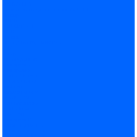
АОГВ / АКГВ
Газовые котлы для отопления AMULET
Изнаир
ИШМА
КОВ-СИГНАЛ
КСГК
Лемакс
НР-18, ЗИО-60, НИИСТУ-5
ОЧАГ
Хопер
Котлы чугунные
Универсал-5
Универсал-6
КЧМ-5-К Комби
ARIDEYA КЧГО
Kentatsu
Kentatsu MAX M
Titan NT, ZM
КОВ Боринский
КЧМ-7 Гном
ОЧАГ КЧГ
Универсал-РТ
Факел-1Г (КВА ГН)
Запчасти для ремонта
З/ч котла Универсал-5М