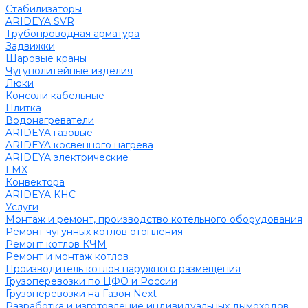
Стабилизаторы
ARIDEYA SVR
Трубопроводная арматура
Задвижки
Шаровые краны
Чугунолитейные изделия
Люки
Консоли кабельные
Плитка
Водонагреватели
ARIDEYA газовые
ARIDEYA косвенного нагрева
ARIDEYA электрические
LMX
Конвектора
ARIDEYA КНС
Услуги
Монтаж и ремонт, производство котельного оборудования
Ремонт чугунных котлов отопления
Ремонт котлов КЧМ
Ремонт и монтаж котлов
Производитель котлов наружного размещения
Грузоперевозки по ЦФО и России
Грузоперевозки на Газон Next
Разработка и изготовление индивидуальных дымоходов