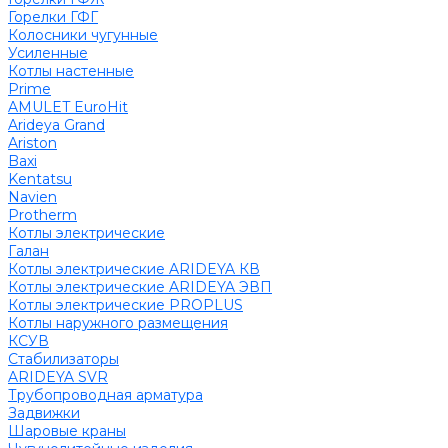
Горелки ГФГ
Колосники чугунные
Усиленные
Котлы настенные
Prime
AMULET EuroHit
Arideya Grand
Ariston
Baxi
Kentatsu
Navien
Protherm
Котлы электрические
Галан
Котлы электрические ARIDEYA КВ
Котлы электрические ARIDEYA ЭВП
Котлы электрические PROPLUS
Котлы наружного размещения
КСУВ
Стабилизаторы
ARIDEYA SVR
Трубопроводная арматура
Задвижки
Шаровые краны