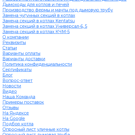
Дымоходы для котлов и печей
Производство фермы и мачты под дымовую трубу
Замена чугунных секций в котлах
Замена секций в котлах Kentatsu
Замена секций в котлах Универсал-6, 5
Замена секций в котлах КЧМ-5
О компании
Реквизиты
Статьи
Варианты оплаты
Варианты доставки
Политика конфиденциальности
Сертификаты
Блог
Вопрос-ответ
Новости
Видео
Наша Команда
Примеры поставок
Отзывы
На Яндексе
На Google
Подбор котла
Опросный лист уличные котлы
Опросный лист дымовая труба