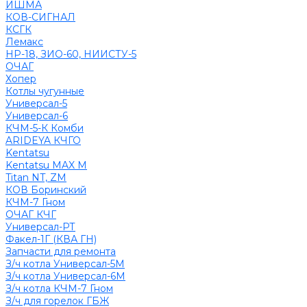
ИШМА
КОВ-СИГНАЛ
КСГК
Лемакс
НР-18, ЗИО-60, НИИСТУ-5
ОЧАГ
Хопер
Котлы чугунные
Универсал-5
Универсал-6
КЧМ-5-К Комби
ARIDEYA КЧГО
Kentatsu
Kentatsu MAX M
Titan NT, ZM
КОВ Боринский
КЧМ-7 Гном
ОЧАГ КЧГ
Универсал-РТ
Факел-1Г (КВА ГН)
Запчасти для ремонта
З/ч котла Универсал-5М
З/ч котла Универсал-6М
З/ч котла КЧМ-7 Гном
З/ч для горелок ГБЖ