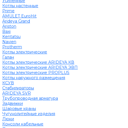
Усиленные
Котлы настенные
Prime
AMULET EuroHit
Arideya Grand
Ariston
Baxi
Kentatsu
Navien
Protherm
Котлы электрические
Галан
Котлы электрические ARIDEYA КВ
Котлы электрические ARIDEYA ЭВП
Котлы электрические PROPLUS
Котлы наружного размещения
КСУВ
Стабилизаторы
ARIDEYA SVR
Трубопроводная арматура
Задвижки
Шаровые краны
Чугунолитейные изделия
Люки
Консоли кабельные