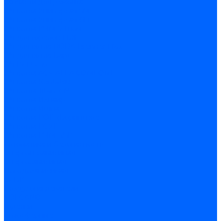
Запчасти для ремонта
З/ч котла Универсал-5М
З/ч котла Универсал-6М
З/ч котла КЧМ-7 Гном
З/ч для горелок ГБЖ
З/ч для котла RODA Brenner Max
З/ч для котла Барс
З/ч КАРЭ-50
З/ч котла ACV ALFA COMFORT
З/ч котла Kentatsu
З/ч котла Titan Z,N
З/ч котла Изнаир
З/ч котла Ишма
З/ч котла КОВ (Боринское)
З/ч котла КСУВ
З/ч котла КЧМ-5/5К
Автоматика и безопасность
Энергонезависимая
Энергозависимая
Погодозависимая
САБК
Воздухонагреватели
VOLCANO
Горелки
Атмосферные