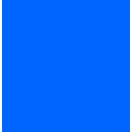
З/ч котла Универсал-6М
З/ч котла КЧМ-7 Гном
З/ч для горелок ГБЖ
З/ч для котла RODA Brenner Max
З/ч для котла Барс
З/ч КАРЭ-50
З/ч котла ACV ALFA COMFORT
З/ч котла Kentatsu
З/ч котла Titan Z,N
З/ч котла Изнаир
З/ч котла Ишма
З/ч котла КОВ (Боринское)
З/ч котла КСУВ
З/ч котла КЧМ-5/5К
З/ч котла ОЧАГ EN
З/ч котла Универсал-РТ
З/ч котла Факел-Г (КВА)
З/ч котла Хопер
Запальники
Запасные части для ремонта настенных котлов
Запчасти для ремонта и обслуживания котлов
Автоматика и безопасность
Энергонезависимая
Энергозависимая