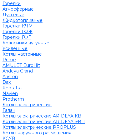
Горелки
Атмосферные
Дутьевые
Жидкотопливные
Горелки КЧМ
Горелки ГФЖ
Горелки ГФГ
Колосники чугунные
Усиленные
Котлы настенные
Prime
AMULET EuroHit
Arideya Grand
Ariston
Baxi
Kentatsu
Navien
Protherm
Котлы электрические
Галан
Котлы электрические ARIDEYA КВ
Котлы электрические ARIDEYA ЭВП
Котлы электрические PROPLUS
Котлы наружного размещения
КСУВ