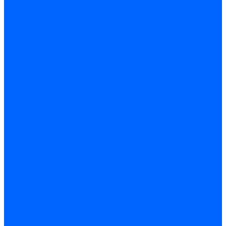
Замена чугунных секций в котлах
Замена секций в котлах Kentatsu
Замена секций в котлах Универсал-6, 5
Замена секций в котлах КЧМ-5
О компании
Реквизиты
Статьи
Варианты оплаты
Варианты доставки
Политика конфиденциальности
Сертификаты
Блог
Вопрос-ответ
Новости
Видео
Наша Команда
Примеры поставок
Отзывы
На Яндексе
На Google
Подбор котла
Опросный лист уличные котлы
Опросный лист дымовая труба
Опросный лист пакет КЧМ
Опросный лист НР-18, ЗИО-60, НИИСТУ