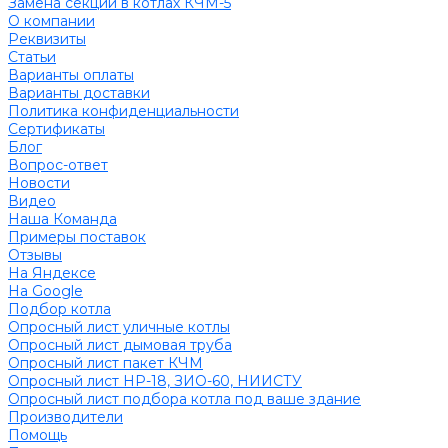
Замена секций в котлах КЧМ-5
О компании
Реквизиты
Статьи
Варианты оплаты
Варианты доставки
Политика конфиденциальности
Сертификаты
Блог
Вопрос-ответ
Новости
Видео
Наша Команда
Примеры поставок
Отзывы
На Яндексе
На Google
Подбор котла
Опросный лист уличные котлы
Опросный лист дымовая труба
Опросный лист пакет КЧМ
Опросный лист НР-18, ЗИО-60, НИИСТУ
Опросный лист подбора котла под ваше здание
Производители
Помощь