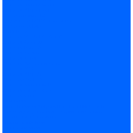
З/ч котла Универсал-6М
З/ч котла КЧМ-7 Гном
З/ч для горелок ГБЖ
З/ч для котла RODA Brenner Max
З/ч для котла Барс
З/ч КАРЭ-50
З/ч котла ACV ALFA COMFORT
З/ч котла Kentatsu
З/ч котла Titan Z,N
З/ч котла Изнаир
З/ч котла Ишма
З/ч котла КОВ (Боринское)
З/ч котла КСУВ
З/ч котла КЧМ-5/5К
З/ч котла ОЧАГ EN
З/ч котла Универсал-РТ
З/ч котла Факел-Г (КВА)
З/ч котла Хопер
Запальники
Запасные части для ремонта настенных котлов
Запчасти для ремонта и обслуживания котлов
Автоматика и безопасность
Энергонезависимая
Энергозависимая