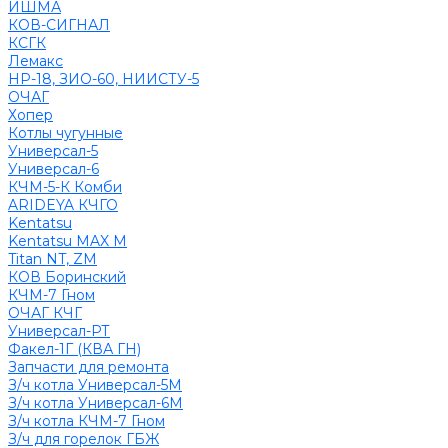
ИШМА
КОВ-СИГНАЛ
КСГК
Лемакс
НР-18, ЗИО-60, НИИСТУ-5
ОЧАГ
Хопер
Котлы чугунные
Универсал-5
Универсал-6
КЧМ-5-К Комби
ARIDEYA КЧГО
Kentatsu
Kentatsu MAX M
Titan NT, ZM
КОВ Боринский
КЧМ-7 Гном
ОЧАГ КЧГ
Универсал-РТ
Факел-1Г (КВА ГН)
Запчасти для ремонта
З/ч котла Универсал-5М
З/ч котла Универсал-6М
З/ч котла КЧМ-7 Гном
З/ч для горелок ГБЖ