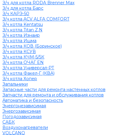
З/ч для котла RODA Brenner Max
З/ч для котла Барс
З/ч КАРЭ-50
З/ч котла ACV ALFA COMFORT
З/ч котла Kentatsu
З/ч котла Titan Z,N
З/ч котла Изнаир
З/ч котла Ишма
З/ч котла КОВ (Боринское)
З/ч котла КСУВ
З/ч котла КЧМ-5/5К
З/ч котла ОЧАГ EN
З/ч котла Универсал-РТ
З/ч котла Факел-Г (КВА)
З/ч котла Хопер
Запальники
Запасные части для ремонта настенных котлов
Запчасти для ремонта и обслуживания котлов
Автоматика и безопасность
Энергонезависимая
Энергозависимая
Погодозависимая
САБК
Воздухонагреватели
VOLCANO