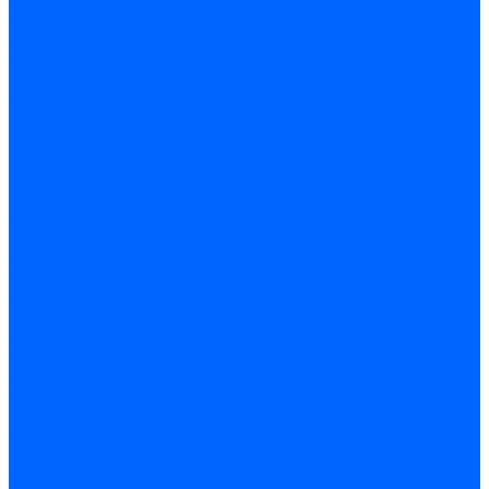
Производитель котлов наружного размещения
Грузоперевозки по ЦФО и России
Грузоперевозки на Газон Next
Разработка и изготовление индивидуальных дымоходов
Дымоходы для котлов и печей
Производство фермы и мачты под дымовую трубу
Замена чугунных секций в котлах
Замена секций в котлах Kentatsu
Замена секций в котлах Универсал-6, 5
Замена секций в котлах КЧМ-5
О компании
Реквизиты
Статьи
Варианты оплаты
Варианты доставки
Политика конфиденциальности
Сертификаты
Блог
Вопрос-ответ
Новости
Видео
Наша Команда
Примеры поставок
Отзывы
На Яндексе