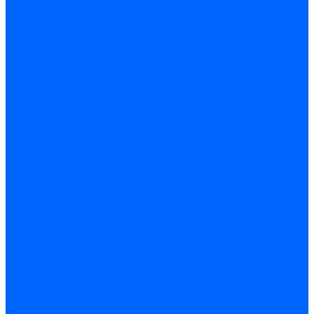
Котлы электрические ARIDEYA ЭВП
Котлы электрические PROPLUS
Котлы наружного размещения
КСУВ
Стабилизаторы
ARIDEYA SVR
Трубопроводная арматура
Задвижки
Шаровые краны
Чугунолитейные изделия
Люки
Консоли кабельные
Плитка
Водонагреватели
ARIDEYA газовые
ARIDEYA косвенного нагрева
ARIDEYA электрические
LMX
Конвектора
ARIDEYA КНС
Услуги
Монтаж и ремонт, производство котельного оборудования
Ремонт чугунных котлов отопления
Ремонт котлов КЧМ
Ремонт и монтаж котлов