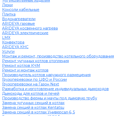
Чугунолитейные изделия
Люки
Консоли кабельные
Плитка
Водонагреватели
ARIDEYA газовые
ARIDEYA косвенного нагрева
ARIDEYA электрические
LMX
Конвектора
ARIDEYA КНС
Услуги
Монтаж и ремонт, производство котельного оборудования
Ремонт чугунных котлов отопления
Ремонт котлов КЧМ
Ремонт и монтаж котлов
Производитель котлов наружного размещения
Грузоперевозки по ЦФО и России
Грузоперевозки на Газон Next
Разработка и изготовление индивидуальных дымоходов
Дымоходы для котлов и печей
Производство фермы и мачты под дымовую трубу
Замена чугунных секций в котлах
Замена секций в котлах Kentatsu
Замена секций в котлах Универсал-6, 5