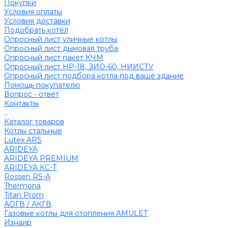
Покупки
Условия оплаты
Условия доставки
Подобрать котёл
Опросный лист уличные котлы
Опросный лист дымовая труба
Опросный лист пакет КЧМ
Опросный лист НР-18, ЗИО-60, НИИСТУ
Опросный лист подбора котла под ваше здание
Помощь покупателю
Вопрос - ответ
Контакты
...
Каталог товаров
Котлы стальные
Lutex ARS
ARIDEYA
ARIDEYA PREMIUM
ARIDEYA КС-Т
Rossen RS-A
Thermona
Titan Prom
АОГВ / АКГВ
Газовые котлы для отопления AMULET
Изнаир