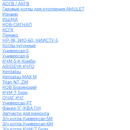
АОГВ / АКГВ
Газовые котлы для отопления AMULET
Изнаир
ИШМА
КОВ-СИГНАЛ
КСГК
Лемакс
НР-18, ЗИО-60, НИИСТУ-5
Котлы чугунные
Универсал-5
Универсал-6
КЧМ-5-К Комби
ARIDEYA КЧГО
Kentatsu
Kentatsu MAX M
Titan NT, ZM
КОВ Боринский
КЧМ-7 Гном
ОЧАГ КЧГ
Универсал-РТ
Факел-1Г (КВА ГН)
Запчасти для ремонта
З/ч котла Универсал-5М
З/ч котла Универсал-6М
З/ч котла КЧМ-7 Гном