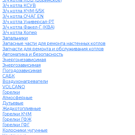
З/ч котла КОВ (Боринское)
З/ч котла КСУВ
З/ч котла КЧМ-5/5К
З/ч котла ОЧАГ EN
З/ч котла Универсал-РТ
З/ч котла Факел-Г (КВА)
З/ч котла Хопер
Запальники
Запасные части для ремонта настенных котлов
Запчасти для ремонта и обслуживания котлов
Автоматика и безопасность
Энергонезависимая
Энергозависимая
Погодозависимая
САБК
Воздухонагреватели
VOLCANO
Горелки
Атмосферные
Дутьевые
Жидкотопливные
Горелки КЧМ
Горелки ГФЖ
Горелки ГФГ
Колосники чугунные