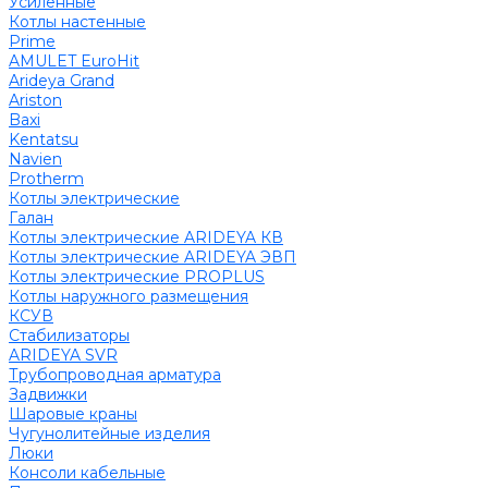
Усиленные
Котлы настенные
Prime
AMULET EuroHit
Arideya Grand
Ariston
Baxi
Kentatsu
Navien
Protherm
Котлы электрические
Галан
Котлы электрические ARIDEYA КВ
Котлы электрические ARIDEYA ЭВП
Котлы электрические PROPLUS
Котлы наружного размещения
КСУВ
Стабилизаторы
ARIDEYA SVR
Трубопроводная арматура
Задвижки
Шаровые краны
Чугунолитейные изделия
Люки
Консоли кабельные