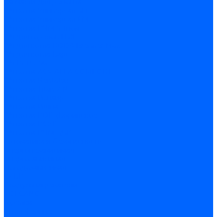
Запчасти для ремонта
З/ч котла Универсал-5М
З/ч котла Универсал-6М
З/ч котла КЧМ-7 Гном
З/ч для горелок ГБЖ
З/ч для котла RODA Brenner Max
З/ч для котла Барс
З/ч КАРЭ-50
З/ч котла ACV ALFA COMFORT
З/ч котла Kentatsu
З/ч котла Titan Z,N
З/ч котла Изнаир
З/ч котла Ишма
З/ч котла КОВ (Боринское)
З/ч котла КСУВ
З/ч котла КЧМ-5/5К
Автоматика и безопасность
Энергонезависимая
Энергозависимая
Погодозависимая
САБК
Воздухонагреватели
VOLCANO
Горелки
Атмосферные