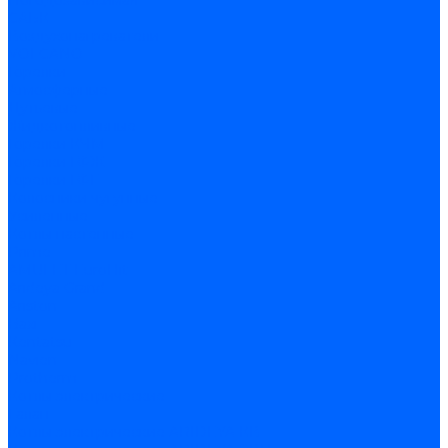
Погодозависимая
САБК
Воздухонагреватели
VOLCANO
Горелки
Атмосферные
Дутьевые
Жидкотопливные
Горелки КЧМ
Горелки ГФЖ
Горелки ГФГ
Колосники чугунные
Усиленные
Котлы настенные
Prime
AMULET EuroHit
Arideya Grand
Ariston
Baxi
Kentatsu
Navien
Protherm
Котлы электрические
Галан
Котлы электрические ARIDEYA КВ