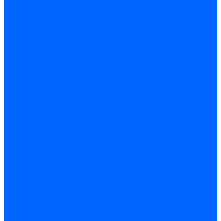
АОГВ / АКГВ
Газовые котлы для отопления AMULET
Изнаир
ИШМА
КОВ-СИГНАЛ
КСГК
Лемакс
НР-18, ЗИО-60, НИИСТУ-5
ОЧАГ
Хопер
Котлы чугунные
Универсал-5
Универсал-6
КЧМ-5-К Комби
ARIDEYA КЧГО
Kentatsu
Kentatsu MAX M
Titan NT, ZM
КОВ Боринский
КЧМ-7 Гном
ОЧАГ КЧГ
Универсал-РТ
Факел-1Г (КВА ГН)
Запчасти для ремонта
З/ч котла Универсал-5М