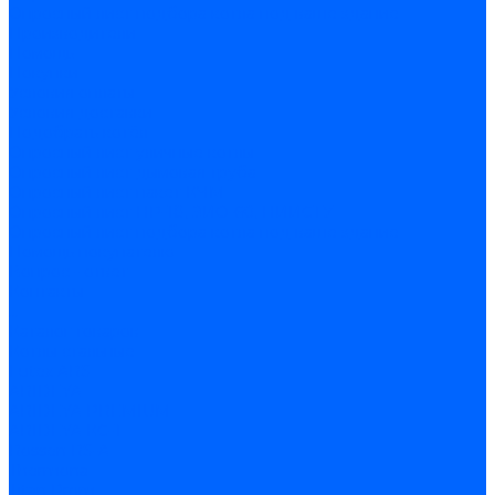
Опросный лист подбора котла под ваше здание
Производители
Помощь
Покупки
Условия оплаты
Условия доставки
Подобрать котёл
Опросный лист уличные котлы
Опросный лист дымовая труба
Опросный лист пакет КЧМ
Опросный лист НР-18, ЗИО-60, НИИСТУ
Опросный лист подбора котла под ваше здание
Помощь покупателю
Вопрос - ответ
Контакты
...
Каталог товаров
Котлы стальные
Lutex ARS
ARIDEYA
ARIDEYA PREMIUM
ARIDEYA КС-Т
Rossen RS-A
Thermona
Titan Prom