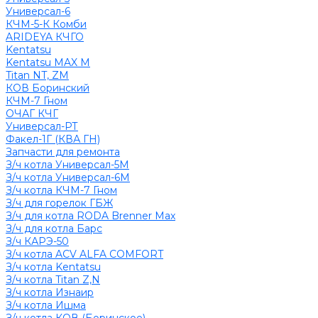
Универсал-6
КЧМ-5-К Комби
ARIDEYA КЧГО
Kentatsu
Kentatsu MAX M
Titan NT, ZM
КОВ Боринский
КЧМ-7 Гном
ОЧАГ КЧГ
Универсал-РТ
Факел-1Г (КВА ГН)
Запчасти для ремонта
З/ч котла Универсал-5М
З/ч котла Универсал-6М
З/ч котла КЧМ-7 Гном
З/ч для горелок ГБЖ
З/ч для котла RODA Brenner Max
З/ч для котла Барс
З/ч КАРЭ-50
З/ч котла ACV ALFA COMFORT
З/ч котла Kentatsu
З/ч котла Titan Z,N
З/ч котла Изнаир
З/ч котла Ишма