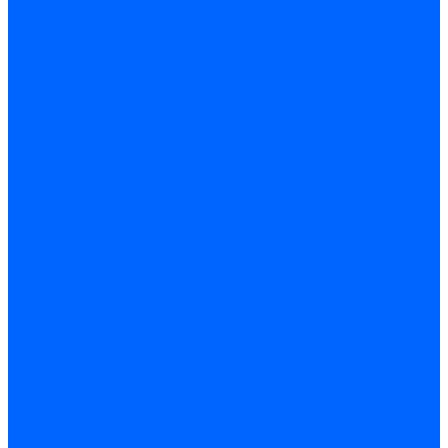
Дутьевые
Жидкотопливные
Горелки КЧМ
Горелки ГФЖ
Горелки ГФГ
Колосники чугунные
Усиленные
Котлы настенные
Prime
AMULET EuroHit
Arideya Grand
Ariston
Baxi
Kentatsu
Navien
Protherm
Котлы электрические
Галан
Котлы электрические ARIDEYA КВ
Котлы электрические ARIDEYA ЭВП
Котлы электрические PROPLUS
Котлы наружного размещения
КСУВ
Стабилизаторы
ARIDEYA SVR