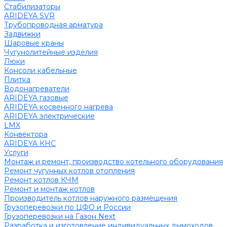
Стабилизаторы
ARIDEYA SVR
Трубопроводная арматура
Задвижки
Шаровые краны
Чугунолитейные изделия
Люки
Консоли кабельные
Плитка
Водонагреватели
ARIDEYA газовые
ARIDEYA косвенного нагрева
ARIDEYA электрические
LMX
Конвектора
ARIDEYA КНС
Услуги
Монтаж и ремонт, производство котельного оборудования
Ремонт чугунных котлов отопления
Ремонт котлов КЧМ
Ремонт и монтаж котлов
Производитель котлов наружного размещения
Грузоперевозки по ЦФО и России
Грузоперевозки на Газон Next
Разработка и изготовление индивидуальных дымоходов