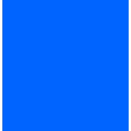
ARIDEYA КС-Т
Rossen RS-A
Thermona
Titan Prom
АОГВ / АКГВ
Газовые котлы для отопления AMULET
Изнаир
ИШМА
КОВ-СИГНАЛ
КСГК
Лемакс
НР-18, ЗИО-60, НИИСТУ-5
Котлы чугунные
Универсал-5
Универсал-6
КЧМ-5-К Комби
ARIDEYA КЧГО
Kentatsu
Kentatsu MAX M
Titan NT, ZM
КОВ Боринский
КЧМ-7 Гном
ОЧАГ КЧГ
Универсал-РТ
Факел-1Г (КВА ГН)