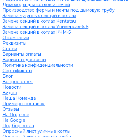
Дымоходы для котлов и печей
Производство фермы и мачты под дымовую трубу
Замена чугунных секций в котлах
Замена секций в котлах Kentatsu
Замена секций в котлах Универсал-6, 5
Замена секций в котлах КЧМ-5
О компании
Реквизиты
Статьи
Варианты оплаты
Варианты доставки
Политика конфиденциальности
Сертификаты
Блог
Вопрос-ответ
Новости
Видео
Наша Команда
Примеры поставок
Отзывы
На Яндексе
На Google
Подбор котла
Опросный лист уличные котлы
Опросный лист дымовая труба