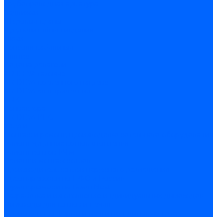
Трубопроводная арматура
Задвижки
Шаровые краны
Чугунолитейные изделия
Люки
Консоли кабельные
Плитка
Водонагреватели
ARIDEYA газовые
ARIDEYA косвенного нагрева
ARIDEYA электрические
LMX
Конвектора
ARIDEYA КНС
Услуги
Монтаж и ремонт, производство котельного оборудования
Ремонт чугунных котлов отопления
Ремонт котлов КЧМ
Ремонт и монтаж котлов
Производитель котлов наружного размещения
Грузоперевозки по ЦФО и России
Грузоперевозки на Газон Next
Разработка и изготовление индивидуальных дымоходов
Дымоходы для котлов и печей
Производство фермы и мачты под дымовую трубу