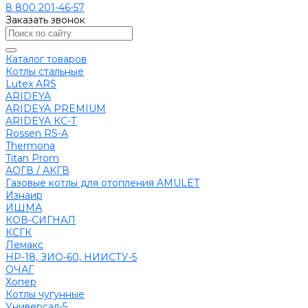
8 800 201-46-57
Заказать звонок
Каталог товаров
Котлы стальные
Lutex ARS
ARIDEYA
ARIDEYA PREMIUM
ARIDEYA КС-Т
Rossen RS-A
Thermona
Titan Prom
АОГВ / АКГВ
Газовые котлы для отопления AMULET
Изнаир
ИШМА
КОВ-СИГНАЛ
КСГК
Лемакс
НР-18, ЗИО-60, НИИСТУ-5
ОЧАГ
Хопер
Котлы чугунные
Универсал-5