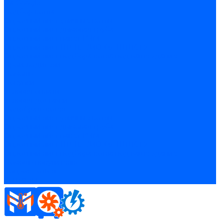
На Google
Подбор котла
Опросный лист уличные котлы
Опросный лист дымовая труба
Опросный лист пакет КЧМ
Опросный лист НР-18, ЗИО-60, НИИСТУ
Опросный лист подбора котла под ваше здание
Производители
Помощь
Покупки
Условия оплаты
Условия доставки
Подобрать котёл
Опросный лист уличные котлы
Опросный лист дымовая труба
Опросный лист пакет КЧМ
Опросный лист НР-18, ЗИО-60, НИИСТУ
Опросный лист подбора котла под ваше здание
Помощь покупателю
Вопрос - ответ
Контакты