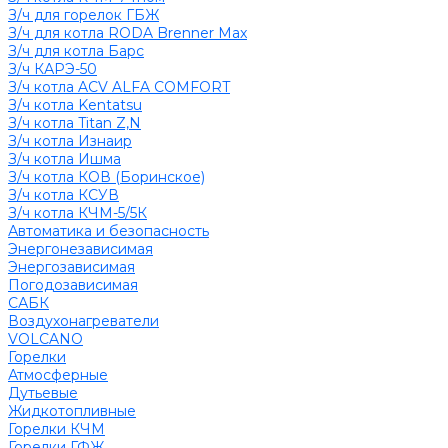
З/ч для горелок ГБЖ
З/ч для котла RODA Brenner Max
З/ч для котла Барс
З/ч КАРЭ-50
З/ч котла ACV ALFA COMFORT
З/ч котла Kentatsu
З/ч котла Titan Z,N
З/ч котла Изнаир
З/ч котла Ишма
З/ч котла КОВ (Боринское)
З/ч котла КСУВ
З/ч котла КЧМ-5/5К
Автоматика и безопасность
Энергонезависимая
Энергозависимая
Погодозависимая
САБК
Воздухонагреватели
VOLCANO
Горелки
Атмосферные
Дутьевые
Жидкотопливные
Горелки КЧМ
Горелки ГФЖ