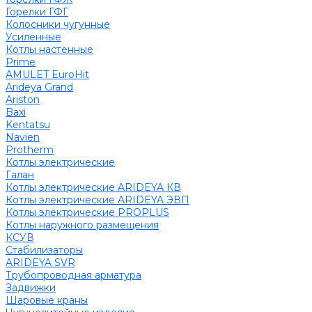
Горелки ГФГ
Колосники чугунные
Усиленные
Котлы настенные
Prime
AMULET EuroHit
Arideya Grand
Ariston
Baxi
Kentatsu
Navien
Protherm
Котлы электрические
Галан
Котлы электрические ARIDEYA КВ
Котлы электрические ARIDEYA ЭВП
Котлы электрические PROPLUS
Котлы наружного размещения
КСУВ
Стабилизаторы
ARIDEYA SVR
Трубопроводная арматура
Задвижки
Шаровые краны