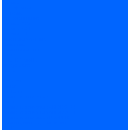
Горелки
Атмосферные
Дутьевые
Жидкотопливные
Горелки КЧМ
Горелки ГФЖ
Горелки ГФГ
Колосники чугунные
Усиленные
Котлы настенные
Prime
AMULET EuroHit
Arideya Grand
Ariston
Baxi
Kentatsu
Navien
Protherm
Котлы электрические
Галан
Котлы электрические ARIDEYA КВ
Котлы электрические ARIDEYA ЭВП
Котлы электрические PROPLUS
Котлы наружного размещения
КСУВ