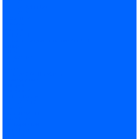
ARIDEYA
ARIDEYA PREMIUM
ARIDEYA КС-Т
Rossen RS-A
Thermona
Titan Prom
АОГВ / АКГВ
Газовые котлы для отопления AMULET
Изнаир
ИШМА
КОВ-СИГНАЛ
КСГК
Лемакс
НР-18, ЗИО-60, НИИСТУ-5
Котлы чугунные
Универсал-5
Универсал-6
КЧМ-5-К Комби
ARIDEYA КЧГО
Kentatsu
Kentatsu MAX M
Titan NT, ZM
КОВ Боринский
КЧМ-7 Гном
ОЧАГ КЧГ