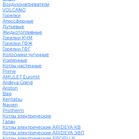
Воздухонагреватели
VOLCANO
Горелки
Атмосферные
Дутьевые
Жидкотопливные
Горелки КЧМ
Горелки ГФЖ
Горелки ГФГ
Колосники чугунные
Усиленные
Котлы настенные
Prime
AMULET EuroHit
Arideya Grand
Ariston
Baxi
Kentatsu
Navien
Protherm
Котлы электрические
Галан
Котлы электрические ARIDEYA КВ
Котлы электрические ARIDEYA ЭВП
Котлы электрические PROPLUS