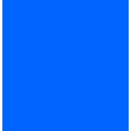
Опросный лист пакет КЧМ
Опросный лист НР-18, ЗИО-60, НИИСТУ
Опросный лист подбора котла под ваше здание
Производители
Помощь
Покупки
Условия оплаты
Условия доставки
Подобрать котёл
Опросный лист уличные котлы
Опросный лист дымовая труба
Опросный лист пакет КЧМ
Опросный лист НР-18, ЗИО-60, НИИСТУ
Опросный лист подбора котла под ваше здание
Помощь покупателю
Вопрос - ответ
Контакты
...
Каталог товаров
Котлы стальные
Lutex ARS
ARIDEYA
ARIDEYA PREMIUM
ARIDEYA КС-Т
Rossen RS-A