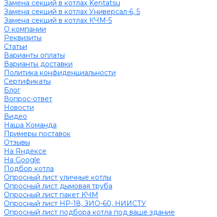
Замена секций в котлах Kentatsu
Замена секций в котлах Универсал-6, 5
Замена секций в котлах КЧМ-5
О компании
Реквизиты
Статьи
Варианты оплаты
Варианты доставки
Политика конфиденциальности
Сертификаты
Блог
Вопрос-ответ
Новости
Видео
Наша Команда
Примеры поставок
Отзывы
На Яндексе
На Google
Подбор котла
Опросный лист уличные котлы
Опросный лист дымовая труба
Опросный лист пакет КЧМ
Опросный лист НР-18, ЗИО-60, НИИСТУ
Опросный лист подбора котла под ваше здание