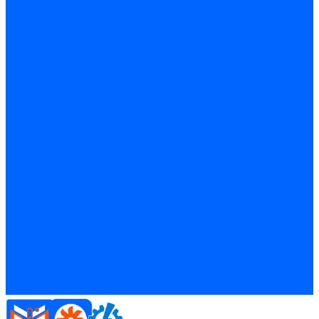
Отзывы
На Яндексе
На Google
Подбор котла
Опросный лист уличные котлы
Опросный лист дымовая труба
Опросный лист пакет КЧМ
Опросный лист НР-18, ЗИО-60, НИИСТУ
Опросный лист подбора котла под ваше здание
Производители
Помощь
Покупки
Условия оплаты
Условия доставки
Подобрать котёл
Опросный лист уличные котлы
Опросный лист дымовая труба
Опросный лист пакет КЧМ
Опросный лист НР-18, ЗИО-60, НИИСТУ
Опросный лист подбора котла под ваше здание
Помощь покупателю
Вопрос - ответ
Контакты