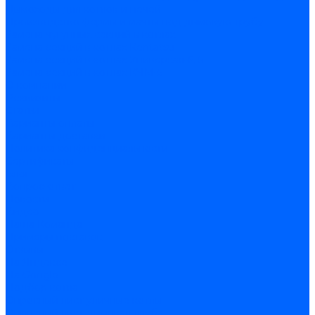
Дымоходы для котлов и печей
Производство фермы и мачты под дымовую трубу
Замена чугунных секций в котлах
Замена секций в котлах Kentatsu
Замена секций в котлах Универсал-6, 5
Замена секций в котлах КЧМ-5
О компании
Реквизиты
Статьи
Варианты оплаты
Варианты доставки
Политика конфиденциальности
Сертификаты
Блог
Вопрос-ответ
Новости
Видео
Наша Команда
Примеры поставок
Отзывы
На Яндексе
На Google
Подбор котла
Опросный лист уличные котлы
Опросный лист дымовая труба