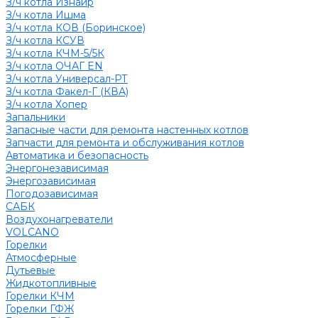
З/ч котла Изнаир
З/ч котла Ишма
З/ч котла КОВ (Боринское)
З/ч котла КСУВ
З/ч котла КЧМ-5/5К
З/ч котла ОЧАГ EN
З/ч котла Универсал-РТ
З/ч котла Факел-Г (КВА)
З/ч котла Хопер
Запальники
Запасные части для ремонта настенных котлов
Запчасти для ремонта и обслуживания котлов
Автоматика и безопасность
Энергонезависимая
Энергозависимая
Погодозависимая
САБК
Воздухонагреватели
VOLCANO
Горелки
Атмосферные
Дутьевые
Жидкотопливные
Горелки КЧМ
Горелки ГФЖ