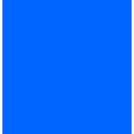
Галан
Котлы электрические ARIDEYA КВ
Котлы электрические ARIDEYA ЭВП
Котлы электрические PROPLUS
Котлы наружного размещения
КСУВ
Стабилизаторы
ARIDEYA SVR
Трубопроводная арматура
Задвижки
Шаровые краны
Чугунолитейные изделия
Люки
Консоли кабельные
Плитка
Водонагреватели
ARIDEYA газовые
ARIDEYA косвенного нагрева
ARIDEYA электрические
LMX
Конвектора
ARIDEYA КНС
Услуги
Монтаж и ремонт, производство котельного оборудования
Ремонт чугунных котлов отопления