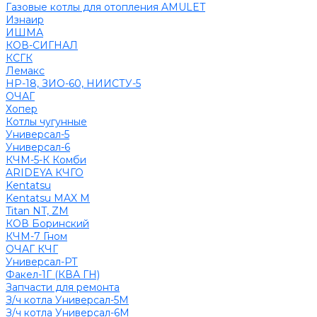
Газовые котлы для отопления AMULET
Изнаир
ИШМА
КОВ-СИГНАЛ
КСГК
Лемакс
НР-18, ЗИО-60, НИИСТУ-5
ОЧАГ
Хопер
Котлы чугунные
Универсал-5
Универсал-6
КЧМ-5-К Комби
ARIDEYA КЧГО
Kentatsu
Kentatsu MAX M
Titan NT, ZM
КОВ Боринский
КЧМ-7 Гном
ОЧАГ КЧГ
Универсал-РТ
Факел-1Г (КВА ГН)
Запчасти для ремонта
З/ч котла Универсал-5М
З/ч котла Универсал-6М