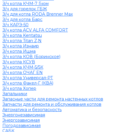
З/ч котла КЧМ-7 Гном
З/ч для горелок ГБЖ
З/ч для котла RODA Brenner Max
З/ч для котла Барс
З/ч КАРЭ-50
З/ч котла ACV ALFA COMFORT
З/ч котла Kentatsu
З/ч котла Titan Z,N
З/ч котла Изнаир
З/ч котла Ишма
З/ч котла КОВ (Боринское)
З/ч котла КСУВ
З/ч котла КЧМ-5/5К
З/ч котла ОЧАГ EN
З/ч котла Универсал-РТ
З/ч котла Факел-Г (КВА)
З/ч котла Хопер
Запальники
Запасные части для ремонта настенных котлов
Запчасти для ремонта и обслуживания котлов
Автоматика и безопасность
Энергонезависимая
Энергозависимая
Погодозависимая
САБК