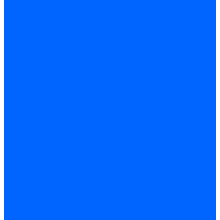
Универсал-РТ
Факел-1Г (КВА ГН)
Запчасти для ремонта
З/ч котла Универсал-5М
З/ч котла Универсал-6М
З/ч котла КЧМ-7 Гном
З/ч для горелок ГБЖ
З/ч для котла RODA Brenner Max
З/ч для котла Барс
З/ч КАРЭ-50
З/ч котла ACV ALFA COMFORT
З/ч котла Kentatsu
З/ч котла Titan Z,N
З/ч котла Изнаир
З/ч котла Ишма
З/ч котла КОВ (Боринское)
З/ч котла КСУВ
З/ч котла КЧМ-5/5К
Автоматика и безопасность
Энергонезависимая
Энергозависимая
Погодозависимая
САБК
Воздухонагреватели
VOLCANO