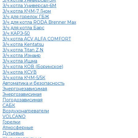
З/ч котла Универсал-5М
З/ч котла Универсал-6М
З/ч котла КЧМ-7 Гном
З/ч для горелок ГБЖ
З/ч для котла RODA Brenner Max
З/ч для котла Барс
З/ч КАРЭ-50
З/ч котла ACV ALFA COMFORT
З/ч котла Kentatsu
З/ч котла Titan Z,N
З/ч котла Изнаир
З/ч котла Ишма
З/ч котла КОВ (Боринское)
З/ч котла КСУВ
З/ч котла КЧМ-5/5К
Автоматика и безопасность
Энергонезависимая
Энергозависимая
Погодозависимая
САБК
Воздухонагреватели
VOLCANO
Горелки
Атмосферные
Дутьевые