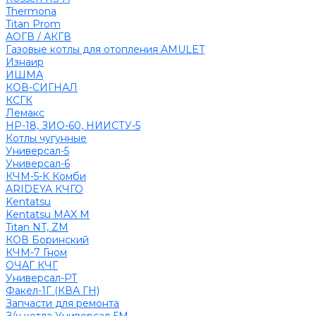
Thermona
Titan Prom
АОГВ / АКГВ
Газовые котлы для отопления AMULET
Изнаир
ИШМА
КОВ-СИГНАЛ
КСГК
Лемакс
НР-18, ЗИО-60, НИИСТУ-5
Котлы чугунные
Универсал-5
Универсал-6
КЧМ-5-К Комби
ARIDEYA КЧГО
Kentatsu
Kentatsu MAX M
Titan NT, ZM
КОВ Боринский
КЧМ-7 Гном
ОЧАГ КЧГ
Универсал-РТ
Факел-1Г (КВА ГН)
Запчасти для ремонта