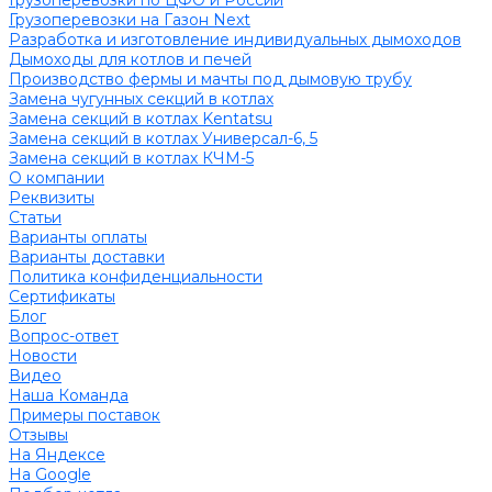
Грузоперевозки по ЦФО и России
Грузоперевозки на Газон Next
Разработка и изготовление индивидуальных дымоходов
Дымоходы для котлов и печей
Производство фермы и мачты под дымовую трубу
Замена чугунных секций в котлах
Замена секций в котлах Kentatsu
Замена секций в котлах Универсал-6, 5
Замена секций в котлах КЧМ-5
О компании
Реквизиты
Статьи
Варианты оплаты
Варианты доставки
Политика конфиденциальности
Сертификаты
Блог
Вопрос-ответ
Новости
Видео
Наша Команда
Примеры поставок
Отзывы
На Яндексе
На Google