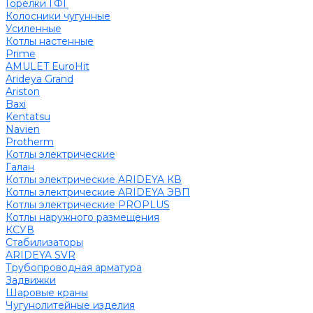
Горелки ГФГ
Колосники чугунные
Усиленные
Котлы настенные
Prime
AMULET EuroHit
Arideya Grand
Ariston
Baxi
Kentatsu
Navien
Protherm
Котлы электрические
Галан
Котлы электрические ARIDEYA КВ
Котлы электрические ARIDEYA ЭВП
Котлы электрические PROPLUS
Котлы наружного размещения
КСУВ
Стабилизаторы
ARIDEYA SVR
Трубопроводная арматура
Задвижки
Шаровые краны
Чугунолитейные изделия