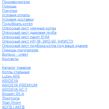
Производители
Помощь
Покупки
Условия оплаты
Условия доставки
Подобрать котёл
Опросный лист уличные котлы
Опросный лист дымовая труба
Опросный лист пакет КЧМ
Опросный лист НР-18, ЗИО-60, НИИСТУ
Опросный лист подбора котла под ваше здание
Помощь покупателю
Вопрос - ответ
Контакты
...
Каталог товаров
Котлы стальные
Lutex ARS
ARIDEYA
ARIDEYA PREMIUM
ARIDEYA КС-Т
Rossen RS-A
Thermona
Titan Prom
АОГВ / АКГВ