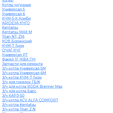
Хопер
Котлы чугунные
Универсал-5
Универсал-6
КЧМ-5-К Комби
ARIDEYA КЧГО
Kentatsu
Kentatsu MAX M
Titan NT, ZM
КОВ Боринский
КЧМ-7 Гном
ОЧАГ КЧГ
Универсал-РТ
Факел-1Г (КВА ГН)
Запчасти для ремонта
З/ч котла Универсал-5М
З/ч котла Универсал-6М
З/ч котла КЧМ-7 Гном
З/ч для горелок ГБЖ
З/ч для котла RODA Brenner Max
З/ч для котла Барс
З/ч КАРЭ-50
З/ч котла ACV ALFA COMFORT
З/ч котла Kentatsu
З/ч котла Titan Z,N