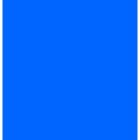
Ремонт котлов КЧМ
Ремонт и монтаж котлов
Производитель котлов наружного размещения
Грузоперевозки по ЦФО и России
Грузоперевозки на Газон Next
Разработка и изготовление индивидуальных дымоходов
Дымоходы для котлов и печей
Производство фермы и мачты под дымовую трубу
Замена чугунных секций в котлах
Замена секций в котлах Kentatsu
Замена секций в котлах Универсал-6, 5
Замена секций в котлах КЧМ-5
О компании
Реквизиты
Статьи
Варианты оплаты
Варианты доставки
Политика конфиденциальности
Сертификаты
Блог
Вопрос-ответ
Новости
Видео
Наша Команда
Примеры поставок