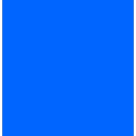
Факел-1Г (КВА ГН)
Запчасти для ремонта
З/ч котла Универсал-5М
З/ч котла Универсал-6М
З/ч котла КЧМ-7 Гном
З/ч для горелок ГБЖ
З/ч для котла RODA Brenner Max
З/ч для котла Барс
З/ч КАРЭ-50
З/ч котла ACV ALFA COMFORT
З/ч котла Kentatsu
З/ч котла Titan Z,N
З/ч котла Изнаир
З/ч котла Ишма
З/ч котла КОВ (Боринское)
З/ч котла КСУВ
З/ч котла КЧМ-5/5К
З/ч котла ОЧАГ EN
З/ч котла Универсал-РТ
З/ч котла Факел-Г (КВА)
З/ч котла Хопер
Запальники
Запасные части для ремонта настенных котлов
Запчасти для ремонта и обслуживания котлов
Автоматика и безопасность