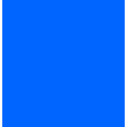
Стабилизаторы
ARIDEYA SVR
Трубопроводная арматура
Задвижки
Шаровые краны
Чугунолитейные изделия
Люки
Консоли кабельные
Плитка
Водонагреватели
ARIDEYA газовые
ARIDEYA косвенного нагрева
ARIDEYA электрические
LMX
Конвектора
ARIDEYA КНС
Услуги
Монтаж и ремонт, производство котельного оборудования
Ремонт чугунных котлов отопления
Ремонт котлов КЧМ
Ремонт и монтаж котлов
Производитель котлов наружного размещения
Грузоперевозки по ЦФО и России
Грузоперевозки на Газон Next
Разработка и изготовление индивидуальных дымоходов