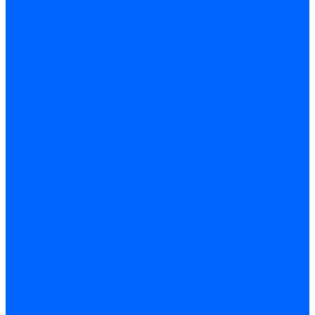
Энергонезависимая
Энергозависимая
Погодозависимая
САБК
Воздухонагреватели
VOLCANO
Горелки
Атмосферные
Дутьевые
Жидкотопливные
Горелки КЧМ
Горелки ГФЖ
Горелки ГФГ
Колосники чугунные
Усиленные
Котлы настенные
Prime
AMULET EuroHit
Arideya Grand
Ariston
Baxi
Kentatsu
Navien
Protherm
Котлы электрические