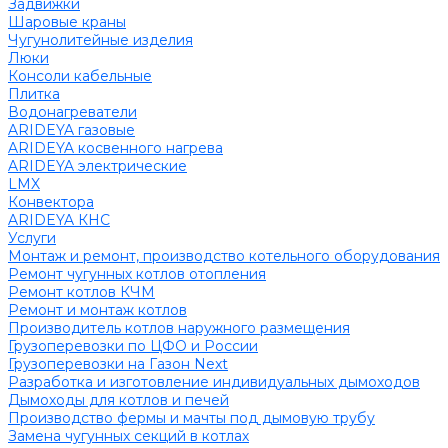
Задвижки
Шаровые краны
Чугунолитейные изделия
Люки
Консоли кабельные
Плитка
Водонагреватели
ARIDEYA газовые
ARIDEYA косвенного нагрева
ARIDEYA электрические
LMX
Конвектора
ARIDEYA КНС
Услуги
Монтаж и ремонт, производство котельного оборудования
Ремонт чугунных котлов отопления
Ремонт котлов КЧМ
Ремонт и монтаж котлов
Производитель котлов наружного размещения
Грузоперевозки по ЦФО и России
Грузоперевозки на Газон Next
Разработка и изготовление индивидуальных дымоходов
Дымоходы для котлов и печей
Производство фермы и мачты под дымовую трубу
Замена чугунных секций в котлах