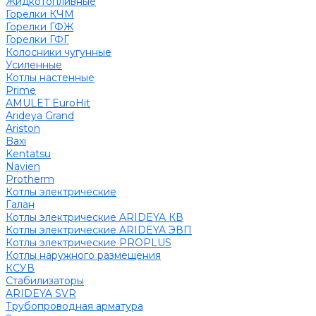
Жидкотопливные
Горелки КЧМ
Горелки ГФЖ
Горелки ГФГ
Колосники чугунные
Усиленные
Котлы настенные
Prime
AMULET EuroHit
Arideya Grand
Ariston
Baxi
Kentatsu
Navien
Protherm
Котлы электрические
Галан
Котлы электрические ARIDEYA КВ
Котлы электрические ARIDEYA ЭВП
Котлы электрические PROPLUS
Котлы наружного размещения
КСУВ
Стабилизаторы
ARIDEYA SVR
Трубопроводная арматура