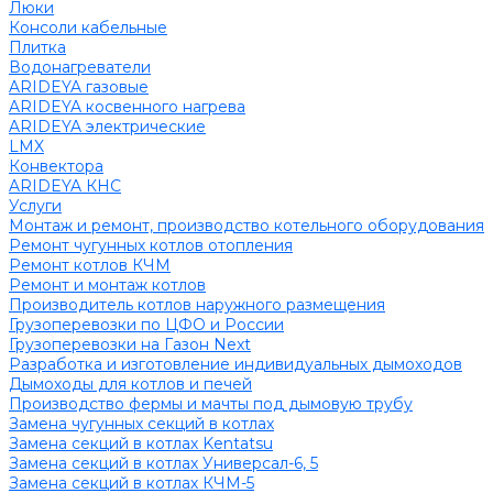
Люки
Консоли кабельные
Плитка
Водонагреватели
ARIDEYA газовые
ARIDEYA косвенного нагрева
ARIDEYA электрические
LMX
Конвектора
ARIDEYA КНС
Услуги
Монтаж и ремонт, производство котельного оборудования
Ремонт чугунных котлов отопления
Ремонт котлов КЧМ
Ремонт и монтаж котлов
Производитель котлов наружного размещения
Грузоперевозки по ЦФО и России
Грузоперевозки на Газон Next
Разработка и изготовление индивидуальных дымоходов
Дымоходы для котлов и печей
Производство фермы и мачты под дымовую трубу
Замена чугунных секций в котлах
Замена секций в котлах Kentatsu
Замена секций в котлах Универсал-6, 5
Замена секций в котлах КЧМ-5