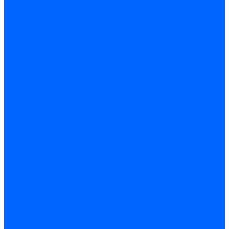
Thermona
Titan Prom
АОГВ / АКГВ
Газовые котлы для отопления AMULET
Изнаир
ИШМА
КОВ-СИГНАЛ
КСГК
Лемакс
НР-18, ЗИО-60, НИИСТУ-5
ОЧАГ
Хопер
Котлы чугунные
Универсал-5
Универсал-6
КЧМ-5-К Комби
ARIDEYA КЧГО
Kentatsu
Kentatsu MAX M
Titan NT, ZM
КОВ Боринский
КЧМ-7 Гном
ОЧАГ КЧГ
Универсал-РТ