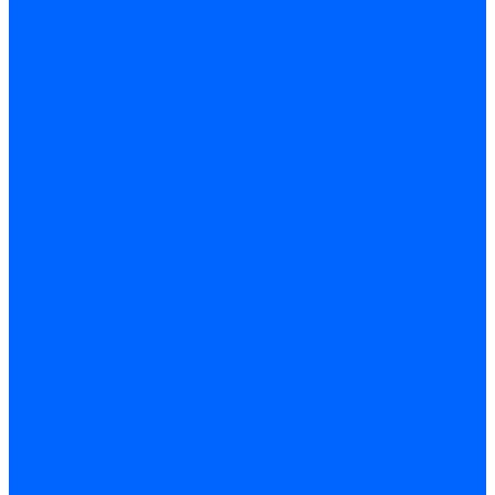
Опросный лист подбора котла под ваше здание
Производители
Помощь
Покупки
Условия оплаты
Условия доставки
Подобрать котёл
Опросный лист уличные котлы
Опросный лист дымовая труба
Опросный лист пакет КЧМ
Опросный лист НР-18, ЗИО-60, НИИСТУ
Опросный лист подбора котла под ваше здание
Помощь покупателю
Вопрос - ответ
Контакты
...
Каталог товаров
Котлы стальные
Lutex ARS
ARIDEYA
ARIDEYA PREMIUM
ARIDEYA КС-Т
Rossen RS-A
Thermona
Titan Prom