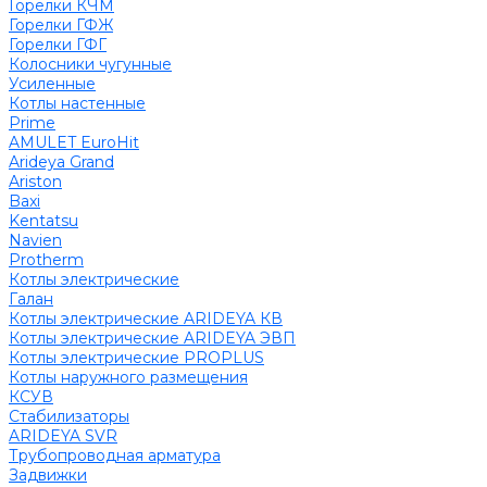
Горелки КЧМ
Горелки ГФЖ
Горелки ГФГ
Колосники чугунные
Усиленные
Котлы настенные
Prime
AMULET EuroHit
Arideya Grand
Ariston
Baxi
Kentatsu
Navien
Protherm
Котлы электрические
Галан
Котлы электрические ARIDEYA КВ
Котлы электрические ARIDEYA ЭВП
Котлы электрические PROPLUS
Котлы наружного размещения
КСУВ
Стабилизаторы
ARIDEYA SVR
Трубопроводная арматура
Задвижки