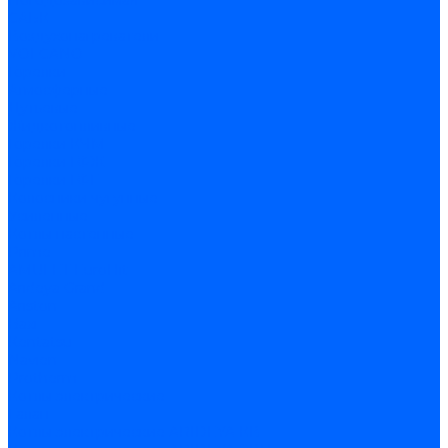
Погодозависимая
САБК
Воздухонагреватели
VOLCANO
Горелки
Атмосферные
Дутьевые
Жидкотопливные
Горелки КЧМ
Горелки ГФЖ
Горелки ГФГ
Колосники чугунные
Усиленные
Котлы настенные
Prime
AMULET EuroHit
Arideya Grand
Ariston
Baxi
Kentatsu
Navien
Protherm
Котлы электрические
Галан
Котлы электрические ARIDEYA КВ