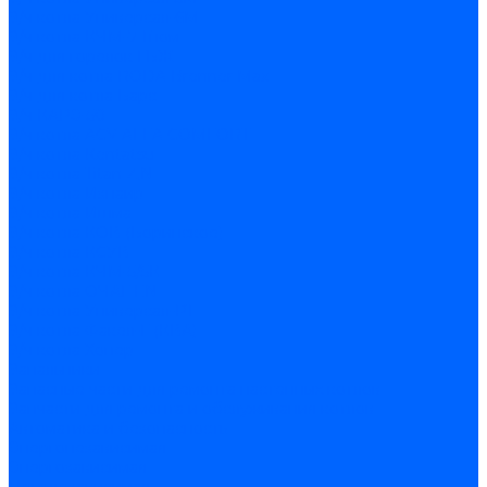
З/ч котла Универсал-6М
З/ч котла КЧМ-7 Гном
З/ч для горелок ГБЖ
З/ч для котла RODA Brenner Max
З/ч для котла Барс
З/ч КАРЭ-50
З/ч котла ACV ALFA COMFORT
З/ч котла Kentatsu
З/ч котла Titan Z,N
З/ч котла Изнаир
З/ч котла Ишма
З/ч котла КОВ (Боринское)
З/ч котла КСУВ
З/ч котла КЧМ-5/5К
З/ч котла ОЧАГ EN
З/ч котла Универсал-РТ
З/ч котла Факел-Г (КВА)
З/ч котла Хопер
Запальники
Запасные части для ремонта настенных котлов
Запчасти для ремонта и обслуживания котлов
Автоматика и безопасность
Энергонезависимая
Энергозависимая