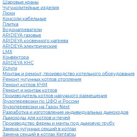
Шаровые краны
Чугунолитейные изделия
Люки
Консоли кабельные
Плитка
Водонагреватели
ARIDEYA газовые
ARIDEYA косвенного нагрева
ARIDEYA электрические
LMX
Конвектора
ARIDEYA КНС
Услуги
Монтаж и ремонт, производство котельного оборудования
Ремонт чугунных котлов отопления
Ремонт котлов КЧМ
Ремонт и монтаж котлов
Производитель котлов наружного размещения
Грузоперевозки по ЦФО и России
Грузоперевозки на Газон Next
Разработка и изготовление индивидуальных дымоходов
Дымоходы для котлов и печей
Производство фермы и мачты под дымовую трубу
Замена чугунных секций в котлах
Замена секций в котлах Kentatsu