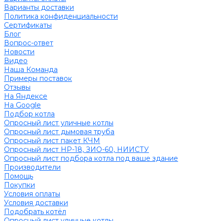
Варианты доставки
Политика конфиденциальности
Сертификаты
Блог
Вопрос-ответ
Новости
Видео
Наша Команда
Примеры поставок
Отзывы
На Яндексе
На Google
Подбор котла
Опросный лист уличные котлы
Опросный лист дымовая труба
Опросный лист пакет КЧМ
Опросный лист НР-18, ЗИО-60, НИИСТУ
Опросный лист подбора котла под ваше здание
Производители
Помощь
Покупки
Условия оплаты
Условия доставки
Подобрать котёл
Опросный лист уличные котлы