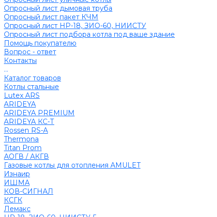
Опросный лист дымовая труба
Опросный лист пакет КЧМ
Опросный лист НР-18, ЗИО-60, НИИСТУ
Опросный лист подбора котла под ваше здание
Помощь покупателю
Вопрос - ответ
Контакты
...
Каталог товаров
Котлы стальные
Lutex ARS
ARIDEYA
ARIDEYA PREMIUM
ARIDEYA КС-Т
Rossen RS-A
Thermona
Titan Prom
АОГВ / АКГВ
Газовые котлы для отопления AMULET
Изнаир
ИШМА
КОВ-СИГНАЛ
КСГК
Лемакс