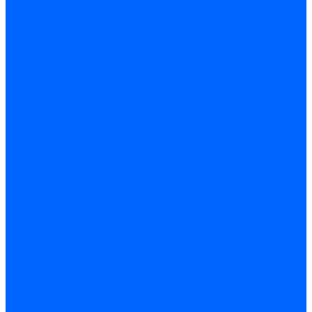
Производитель котлов наружного размещения
Грузоперевозки по ЦФО и России
Грузоперевозки на Газон Next
Разработка и изготовление индивидуальных дымоходов
Дымоходы для котлов и печей
Производство фермы и мачты под дымовую трубу
Замена чугунных секций в котлах
Замена секций в котлах Kentatsu
Замена секций в котлах Универсал-6, 5
Замена секций в котлах КЧМ-5
О компании
Реквизиты
Статьи
Варианты оплаты
Варианты доставки
Политика конфиденциальности
Сертификаты
Блог
Вопрос-ответ
Новости
Видео
Наша Команда
Примеры поставок
Отзывы
На Яндексе