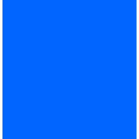
Дутьевые
Жидкотопливные
Горелки КЧМ
Горелки ГФЖ
Горелки ГФГ
Колосники чугунные
Усиленные
Котлы настенные
Prime
AMULET EuroHit
Arideya Grand
Ariston
Baxi
Kentatsu
Navien
Protherm
Котлы электрические
Галан
Котлы электрические ARIDEYA КВ
Котлы электрические ARIDEYA ЭВП
Котлы электрические PROPLUS
Котлы наружного размещения
КСУВ
Стабилизаторы
ARIDEYA SVR