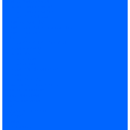
Запчасти для ремонта
З/ч котла Универсал-5М
З/ч котла Универсал-6М
З/ч котла КЧМ-7 Гном
З/ч для горелок ГБЖ
З/ч для котла RODA Brenner Max
З/ч для котла Барс
З/ч КАРЭ-50
З/ч котла ACV ALFA COMFORT
З/ч котла Kentatsu
З/ч котла Titan Z,N
З/ч котла Изнаир
З/ч котла Ишма
З/ч котла КОВ (Боринское)
З/ч котла КСУВ
З/ч котла КЧМ-5/5К
Автоматика и безопасность
Энергонезависимая
Энергозависимая
Погодозависимая
САБК
Воздухонагреватели
VOLCANO
Горелки
Атмосферные