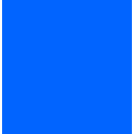
Замена чугунных секций в котлах
Замена секций в котлах Kentatsu
Замена секций в котлах Универсал-6, 5
Замена секций в котлах КЧМ-5
О компании
Реквизиты
Статьи
Варианты оплаты
Варианты доставки
Политика конфиденциальности
Сертификаты
Блог
Вопрос-ответ
Новости
Видео
Наша Команда
Примеры поставок
Отзывы
На Яндексе
На Google
Подбор котла
Опросный лист уличные котлы
Опросный лист дымовая труба
Опросный лист пакет КЧМ
Опросный лист НР-18, ЗИО-60, НИИСТУ