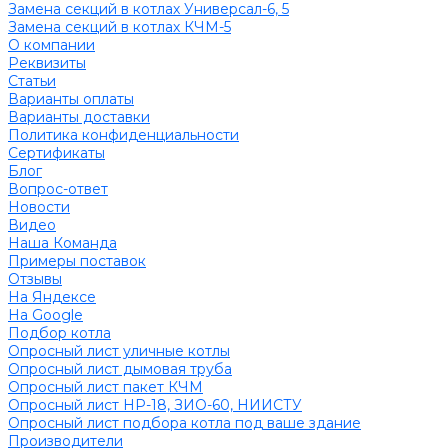
Замена секций в котлах Универсал-6, 5
Замена секций в котлах КЧМ-5
О компании
Реквизиты
Статьи
Варианты оплаты
Варианты доставки
Политика конфиденциальности
Сертификаты
Блог
Вопрос-ответ
Новости
Видео
Наша Команда
Примеры поставок
Отзывы
На Яндексе
На Google
Подбор котла
Опросный лист уличные котлы
Опросный лист дымовая труба
Опросный лист пакет КЧМ
Опросный лист НР-18, ЗИО-60, НИИСТУ
Опросный лист подбора котла под ваше здание
Производители