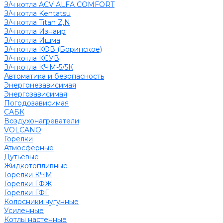
З/ч котла ACV ALFA COMFORT
З/ч котла Kentatsu
З/ч котла Titan Z,N
З/ч котла Изнаир
З/ч котла Ишма
З/ч котла КОВ (Боринское)
З/ч котла КСУВ
З/ч котла КЧМ-5/5К
Автоматика и безопасность
Энергонезависимая
Энергозависимая
Погодозависимая
САБК
Воздухонагреватели
VOLCANO
Горелки
Атмосферные
Дутьевые
Жидкотопливные
Горелки КЧМ
Горелки ГФЖ
Горелки ГФГ
Колосники чугунные
Усиленные
Котлы настенные