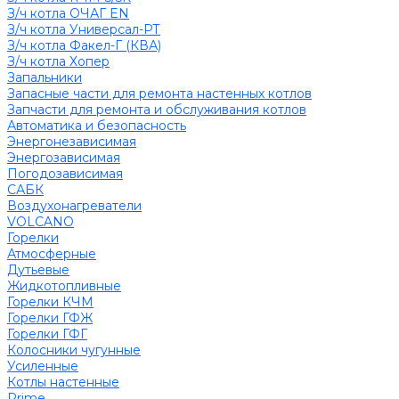
З/ч котла ОЧАГ EN
З/ч котла Универсал-РТ
З/ч котла Факел-Г (КВА)
З/ч котла Хопер
Запальники
Запасные части для ремонта настенных котлов
Запчасти для ремонта и обслуживания котлов
Автоматика и безопасность
Энергонезависимая
Энергозависимая
Погодозависимая
САБК
Воздухонагреватели
VOLCANO
Горелки
Атмосферные
Дутьевые
Жидкотопливные
Горелки КЧМ
Горелки ГФЖ
Горелки ГФГ
Колосники чугунные
Усиленные
Котлы настенные
Prime