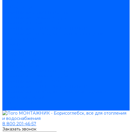
На Google
Подбор котла
Опросный лист уличные котлы
Опросный лист дымовая труба
Опросный лист пакет КЧМ
Опросный лист НР-18, ЗИО-60, НИИСТУ
Опросный лист подбора котла под ваше здание
Производители
Помощь
Покупки
Условия оплаты
Условия доставки
Подобрать котёл
Опросный лист уличные котлы
Опросный лист дымовая труба
Опросный лист пакет КЧМ
Опросный лист НР-18, ЗИО-60, НИИСТУ
Опросный лист подбора котла под ваше здание
Помощь покупателю
Вопрос - ответ
Контакты
8 800 201-46-57
Заказать звонок