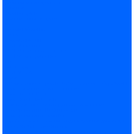
Трубопроводная арматура
Задвижки
Шаровые краны
Чугунолитейные изделия
Люки
Консоли кабельные
Плитка
Водонагреватели
ARIDEYA газовые
ARIDEYA косвенного нагрева
ARIDEYA электрические
LMX
Конвектора
ARIDEYA КНС
Услуги
Монтаж и ремонт, производство котельного оборудования
Ремонт чугунных котлов отопления
Ремонт котлов КЧМ
Ремонт и монтаж котлов
Производитель котлов наружного размещения
Грузоперевозки по ЦФО и России
Грузоперевозки на Газон Next
Разработка и изготовление индивидуальных дымоходов
Дымоходы для котлов и печей
Производство фермы и мачты под дымовую трубу