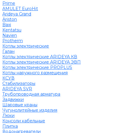
Prime
AMULET EuroHit
Arideya Grand
Ariston
Baxi
Kentatsu
Navien
Protherm
Котлы электрические
Галан
Котлы электрические ARIDEYA КВ
Котлы электрические ARIDEYA ЭВП
Котлы электрические PROPLUS
Котлы наружного размещения
КСУВ
Стабилизаторы
ARIDEYA SVR
Трубопроводная арматура
Задвижки
Шаровые краны
Чугунолитейные изделия
Люки
Консоли кабельные
Плитка
Водонагреватели