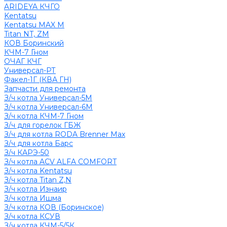
ARIDEYA КЧГО
Kentatsu
Kentatsu MAX M
Titan NT, ZM
КОВ Боринский
КЧМ-7 Гном
ОЧАГ КЧГ
Универсал-РТ
Факел-1Г (КВА ГН)
Запчасти для ремонта
З/ч котла Универсал-5М
З/ч котла Универсал-6М
З/ч котла КЧМ-7 Гном
З/ч для горелок ГБЖ
З/ч для котла RODA Brenner Max
З/ч для котла Барс
З/ч КАРЭ-50
З/ч котла ACV ALFA COMFORT
З/ч котла Kentatsu
З/ч котла Titan Z,N
З/ч котла Изнаир
З/ч котла Ишма
З/ч котла КОВ (Боринское)
З/ч котла КСУВ
З/ч котла КЧМ-5/5К