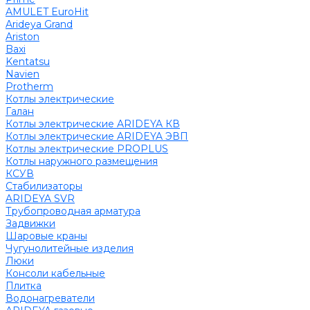
AMULET EuroHit
Arideya Grand
Ariston
Baxi
Kentatsu
Navien
Protherm
Котлы электрические
Галан
Котлы электрические ARIDEYA КВ
Котлы электрические ARIDEYA ЭВП
Котлы электрические PROPLUS
Котлы наружного размещения
КСУВ
Стабилизаторы
ARIDEYA SVR
Трубопроводная арматура
Задвижки
Шаровые краны
Чугунолитейные изделия
Люки
Консоли кабельные
Плитка
Водонагреватели