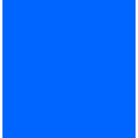
Котлы электрические ARIDEYA ЭВП
Котлы электрические PROPLUS
Котлы наружного размещения
КСУВ
Стабилизаторы
ARIDEYA SVR
Трубопроводная арматура
Задвижки
Шаровые краны
Чугунолитейные изделия
Люки
Консоли кабельные
Плитка
Водонагреватели
ARIDEYA газовые
ARIDEYA косвенного нагрева
ARIDEYA электрические
LMX
Конвектора
ARIDEYA КНС
Услуги
Монтаж и ремонт, производство котельного оборудования
Ремонт чугунных котлов отопления
Ремонт котлов КЧМ
Ремонт и монтаж котлов