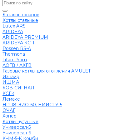
Каталог товаров
Котлы стальные
Lutex ARS
ARIDEYA
ARIDEYA PREMIUM
ARIDEYA КС-Т
Rossen RS-A
Thermona
Titan Prom
АОГВ / АКГВ
Газовые котлы для отопления AMULET
Изнаир
ИШМА
КОВ-СИГНАЛ
КСГК
Лемакс
НР-18, ЗИО-60, НИИСТУ-5
ОЧАГ
Хопер
Котлы чугунные
Универсал-5
Универсал-6
КЧМ-5-К Комби