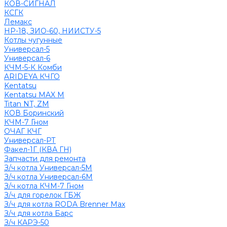
КОВ-СИГНАЛ
КСГК
Лемакс
НР-18, ЗИО-60, НИИСТУ-5
Котлы чугунные
Универсал-5
Универсал-6
КЧМ-5-К Комби
ARIDEYA КЧГО
Kentatsu
Kentatsu MAX M
Titan NT, ZM
КОВ Боринский
КЧМ-7 Гном
ОЧАГ КЧГ
Универсал-РТ
Факел-1Г (КВА ГН)
Запчасти для ремонта
З/ч котла Универсал-5М
З/ч котла Универсал-6М
З/ч котла КЧМ-7 Гном
З/ч для горелок ГБЖ
З/ч для котла RODA Brenner Max
З/ч для котла Барс
З/ч КАРЭ-50