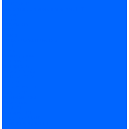
АОГВ / АКГВ
Газовые котлы для отопления AMULET
Изнаир
ИШМА
КОВ-СИГНАЛ
КСГК
Лемакс
НР-18, ЗИО-60, НИИСТУ-5
ОЧАГ
Хопер
Котлы чугунные
Универсал-5
Универсал-6
КЧМ-5-К Комби
ARIDEYA КЧГО
Kentatsu
Kentatsu MAX M
Titan NT, ZM
КОВ Боринский
КЧМ-7 Гном
ОЧАГ КЧГ
Универсал-РТ
Факел-1Г (КВА ГН)
Запчасти для ремонта
З/ч котла Универсал-5М