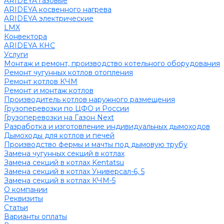
ARIDEYA газовые
ARIDEYA косвенного нагрева
ARIDEYA электрические
LMX
Конвектора
ARIDEYA КНС
Услуги
Монтаж и ремонт, производство котельного оборудования
Ремонт чугунных котлов отопления
Ремонт котлов КЧМ
Ремонт и монтаж котлов
Производитель котлов наружного размещения
Грузоперевозки по ЦФО и России
Грузоперевозки на Газон Next
Разработка и изготовление индивидуальных дымоходов
Дымоходы для котлов и печей
Производство фермы и мачты под дымовую трубу
Замена чугунных секций в котлах
Замена секций в котлах Kentatsu
Замена секций в котлах Универсал-6, 5
Замена секций в котлах КЧМ-5
О компании
Реквизиты
Статьи
Варианты оплаты