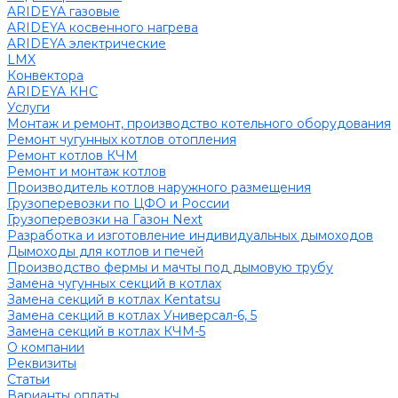
ARIDEYA газовые
ARIDEYA косвенного нагрева
ARIDEYA электрические
LMX
Конвектора
ARIDEYA КНС
Услуги
Монтаж и ремонт, производство котельного оборудования
Ремонт чугунных котлов отопления
Ремонт котлов КЧМ
Ремонт и монтаж котлов
Производитель котлов наружного размещения
Грузоперевозки по ЦФО и России
Грузоперевозки на Газон Next
Разработка и изготовление индивидуальных дымоходов
Дымоходы для котлов и печей
Производство фермы и мачты под дымовую трубу
Замена чугунных секций в котлах
Замена секций в котлах Kentatsu
Замена секций в котлах Универсал-6, 5
Замена секций в котлах КЧМ-5
О компании
Реквизиты
Статьи
Варианты оплаты