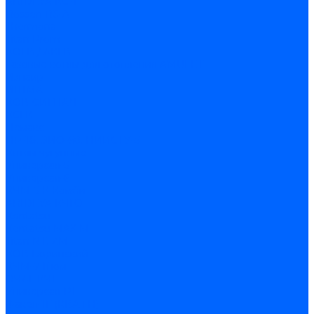
ARIDEYA КС-Т
Rossen RS-A
Thermona
Titan Prom
АОГВ / АКГВ
Газовые котлы для отопления AMULET
Изнаир
ИШМА
КОВ-СИГНАЛ
КСГК
Лемакс
НР-18, ЗИО-60, НИИСТУ-5
Котлы чугунные
Универсал-5
Универсал-6
КЧМ-5-К Комби
ARIDEYA КЧГО
Kentatsu
Kentatsu MAX M
Titan NT, ZM
КОВ Боринский
КЧМ-7 Гном
ОЧАГ КЧГ
Универсал-РТ
Факел-1Г (КВА ГН)