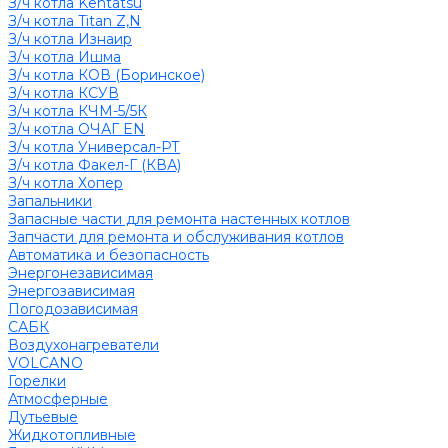
З/ч котла Kentatsu
З/ч котла Titan Z,N
З/ч котла Изнаир
З/ч котла Ишма
З/ч котла КОВ (Боринское)
З/ч котла КСУВ
З/ч котла КЧМ-5/5К
З/ч котла ОЧАГ EN
З/ч котла Универсал-РТ
З/ч котла Факел-Г (КВА)
З/ч котла Хопер
Запальники
Запасные части для ремонта настенных котлов
Запчасти для ремонта и обслуживания котлов
Автоматика и безопасность
Энергонезависимая
Энергозависимая
Погодозависимая
САБК
Воздухонагреватели
VOLCANO
Горелки
Атмосферные
Дутьевые
Жидкотопливные