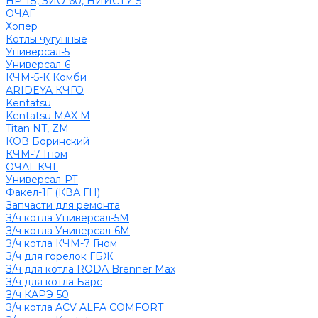
НР-18, ЗИО-60, НИИСТУ-5
ОЧАГ
Хопер
Котлы чугунные
Универсал-5
Универсал-6
КЧМ-5-К Комби
ARIDEYA КЧГО
Kentatsu
Kentatsu MAX M
Titan NT, ZM
КОВ Боринский
КЧМ-7 Гном
ОЧАГ КЧГ
Универсал-РТ
Факел-1Г (КВА ГН)
Запчасти для ремонта
З/ч котла Универсал-5М
З/ч котла Универсал-6М
З/ч котла КЧМ-7 Гном
З/ч для горелок ГБЖ
З/ч для котла RODA Brenner Max
З/ч для котла Барс
З/ч КАРЭ-50
З/ч котла ACV ALFA COMFORT