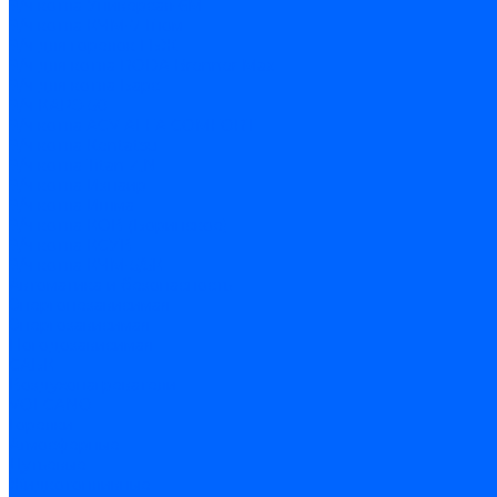
З/ч котла Универсал-6М
З/ч котла КЧМ-7 Гном
З/ч для горелок ГБЖ
З/ч для котла RODA Brenner Max
З/ч для котла Барс
З/ч КАРЭ-50
З/ч котла ACV ALFA COMFORT
З/ч котла Kentatsu
З/ч котла Titan Z,N
З/ч котла Изнаир
З/ч котла Ишма
З/ч котла КОВ (Боринское)
З/ч котла КСУВ
З/ч котла КЧМ-5/5К
Автоматика и безопасность
Энергонезависимая
Энергозависимая
Погодозависимая
САБК
Воздухонагреватели
VOLCANO
Горелки
Атмосферные
Дутьевые
Жидкотопливные