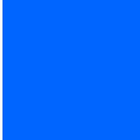
Шаровые краны
Чугунолитейные изделия
Люки
Консоли кабельные
Плитка
Водонагреватели
ARIDEYA газовые
ARIDEYA косвенного нагрева
ARIDEYA электрические
LMX
Конвектора
ARIDEYA КНС
Услуги
Монтаж и ремонт, производство котельного оборудования
Ремонт чугунных котлов отопления
Ремонт котлов КЧМ
Ремонт и монтаж котлов
Производитель котлов наружного размещения
Грузоперевозки по ЦФО и России
Грузоперевозки на Газон Next
Разработка и изготовление индивидуальных дымоходов
Дымоходы для котлов и печей
Производство фермы и мачты под дымовую трубу
Замена чугунных секций в котлах
Замена секций в котлах Kentatsu