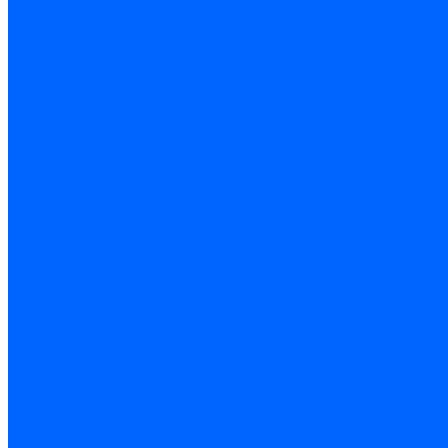
Горелки КЧМ
Горелки ГФЖ
Горелки ГФГ
Колосники чугунные
Усиленные
Котлы настенные
Prime
AMULET EuroHit
Arideya Grand
Ariston
Baxi
Kentatsu
Navien
Protherm
Котлы электрические
Галан
Котлы электрические ARIDEYA КВ
Котлы электрические ARIDEYA ЭВП
Котлы электрические PROPLUS
Котлы наружного размещения
КСУВ
Стабилизаторы
ARIDEYA SVR
Трубопроводная арматура
Задвижки