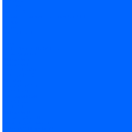
Thermona
Titan Prom
АОГВ / АКГВ
Газовые котлы для отопления AMULET
Изнаир
ИШМА
КОВ-СИГНАЛ
КСГК
Лемакс
НР-18, ЗИО-60, НИИСТУ-5
Котлы чугунные
Универсал-5
Универсал-6
КЧМ-5-К Комби
ARIDEYA КЧГО
Kentatsu
Kentatsu MAX M
Titan NT, ZM
КОВ Боринский
КЧМ-7 Гном
ОЧАГ КЧГ
Универсал-РТ
Факел-1Г (КВА ГН)
Запчасти для ремонта
З/ч котла Универсал-5М