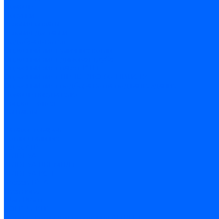
Помощь
Покупки
Условия оплаты
Условия доставки
Подобрать котёл
Опросный лист уличные котлы
Опросный лист дымовая труба
Опросный лист пакет КЧМ
Опросный лист НР-18, ЗИО-60, НИИСТУ
Опросный лист подбора котла под ваше здание
Помощь покупателю
Вопрос - ответ
Контакты
...
Каталог товаров
Котлы стальные
Lutex ARS
ARIDEYA
ARIDEYA PREMIUM
ARIDEYA КС-Т
Rossen RS-A
Thermona
Titan Prom
АОГВ / АКГВ
Газовые котлы для отопления AMULET