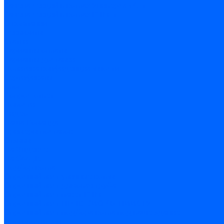
Замена секций в котлах Универсал-6, 5
Замена секций в котлах КЧМ-5
О компании
Реквизиты
Статьи
Варианты оплаты
Варианты доставки
Политика конфиденциальности
Сертификаты
Блог
Вопрос-ответ
Новости
Видео
Наша Команда
Примеры поставок
Отзывы
На Яндексе
На Google
Подбор котла
Опросный лист уличные котлы
Опросный лист дымовая труба
Опросный лист пакет КЧМ
Опросный лист НР-18, ЗИО-60, НИИСТУ
Опросный лист подбора котла под ваше здание
Производители