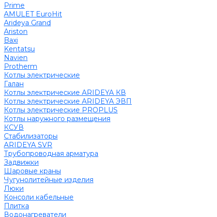
Prime
AMULET EuroHit
Arideya Grand
Ariston
Baxi
Kentatsu
Navien
Protherm
Котлы электрические
Галан
Котлы электрические ARIDEYA КВ
Котлы электрические ARIDEYA ЭВП
Котлы электрические PROPLUS
Котлы наружного размещения
КСУВ
Стабилизаторы
ARIDEYA SVR
Трубопроводная арматура
Задвижки
Шаровые краны
Чугунолитейные изделия
Люки
Консоли кабельные
Плитка
Водонагреватели