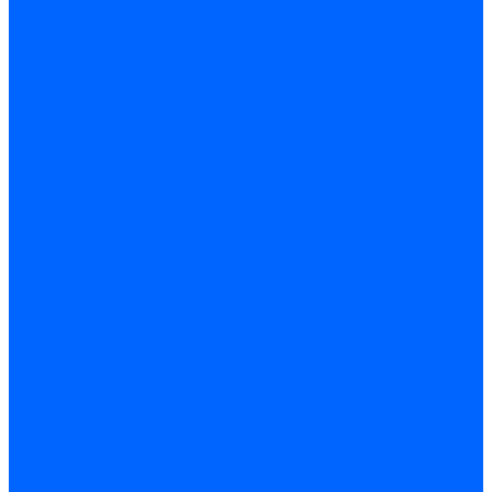
Производитель котлов наружного размещения
Грузоперевозки по ЦФО и России
Грузоперевозки на Газон Next
Разработка и изготовление индивидуальных дымоходов
Дымоходы для котлов и печей
Производство фермы и мачты под дымовую трубу
Замена чугунных секций в котлах
Замена секций в котлах Kentatsu
Замена секций в котлах Универсал-6, 5
Замена секций в котлах КЧМ-5
О компании
Реквизиты
Статьи
Варианты оплаты
Варианты доставки
Политика конфиденциальности
Сертификаты
Блог
Вопрос-ответ
Новости
Видео
Наша Команда
Примеры поставок
Отзывы
На Яндексе