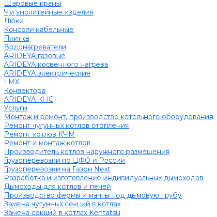
Шаровые краны
Чугунолитейные изделия
Люки
Консоли кабельные
Плитка
Водонагреватели
ARIDEYA газовые
ARIDEYA косвенного нагрева
ARIDEYA электрические
LMX
Конвектора
ARIDEYA КНС
Услуги
Монтаж и ремонт, производство котельного оборудования
Ремонт чугунных котлов отопления
Ремонт котлов КЧМ
Ремонт и монтаж котлов
Производитель котлов наружного размещения
Грузоперевозки по ЦФО и России
Грузоперевозки на Газон Next
Разработка и изготовление индивидуальных дымоходов
Дымоходы для котлов и печей
Производство фермы и мачты под дымовую трубу
Замена чугунных секций в котлах
Замена секций в котлах Kentatsu