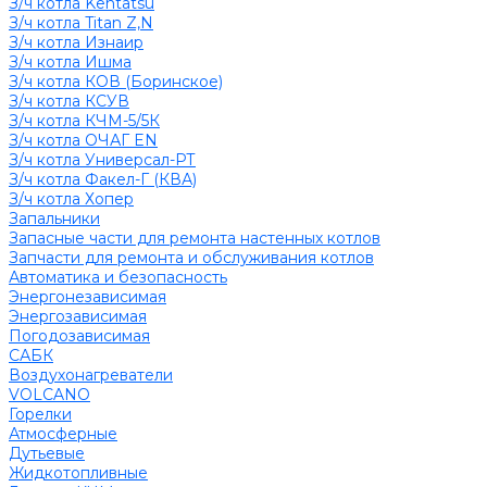
З/ч котла Kentatsu
З/ч котла Titan Z,N
З/ч котла Изнаир
З/ч котла Ишма
З/ч котла КОВ (Боринское)
З/ч котла КСУВ
З/ч котла КЧМ-5/5К
З/ч котла ОЧАГ EN
З/ч котла Универсал-РТ
З/ч котла Факел-Г (КВА)
З/ч котла Хопер
Запальники
Запасные части для ремонта настенных котлов
Запчасти для ремонта и обслуживания котлов
Автоматика и безопасность
Энергонезависимая
Энергозависимая
Погодозависимая
САБК
Воздухонагреватели
VOLCANO
Горелки
Атмосферные
Дутьевые
Жидкотопливные