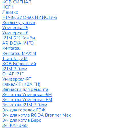
КОВ-СИГНАЛ
КСГК
Лемакс
НР-18, ЗИО-60, НИИСТУ-5
Котлы чугунные
Универсал-5
Универсал-6
КЧМ-5-К Комби
ARIDEYA КЧГО
Kentatsu
Kentatsu MAX M
Titan NT, ZM
КОВ Боринский
КЧМ-7 Гном
ОЧАГ КЧГ
Универсал-РТ
Факел-1Г (КВА ГН)
Запчасти для ремонта
З/ч котла Универсал-5М
З/ч котла Универсал-6М
З/ч котла КЧМ-7 Гном
З/ч для горелок ГБЖ
З/ч для котла RODA Brenner Max
З/ч для котла Барс
З/ч КАРЭ-50