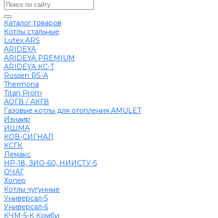
Каталог товаров
Котлы стальные
Lutex ARS
ARIDEYA
ARIDEYA PREMIUM
ARIDEYA КС-Т
Rossen RS-A
Thermona
Titan Prom
АОГВ / АКГВ
Газовые котлы для отопления AMULET
Изнаир
ИШМА
КОВ-СИГНАЛ
КСГК
Лемакс
НР-18, ЗИО-60, НИИСТУ-5
ОЧАГ
Хопер
Котлы чугунные
Универсал-5
Универсал-6
КЧМ-5-К Комби