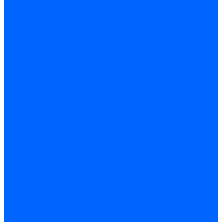
ARIDEYA КС-Т
Rossen RS-A
Thermona
Titan Prom
АОГВ / АКГВ
Газовые котлы для отопления AMULET
Изнаир
ИШМА
КОВ-СИГНАЛ
КСГК
Лемакс
НР-18, ЗИО-60, НИИСТУ-5
Котлы чугунные
Универсал-5
Универсал-6
КЧМ-5-К Комби
ARIDEYA КЧГО
Kentatsu
Kentatsu MAX M
Titan NT, ZM
КОВ Боринский
КЧМ-7 Гном
ОЧАГ КЧГ
Универсал-РТ
Факел-1Г (КВА ГН)