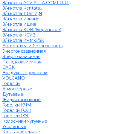
З/ч котла ACV ALFA COMFORT
З/ч котла Kentatsu
З/ч котла Titan Z,N
З/ч котла Изнаир
З/ч котла Ишма
З/ч котла КОВ (Боринское)
З/ч котла КСУВ
З/ч котла КЧМ-5/5К
Автоматика и безопасность
Энергонезависимая
Энергозависимая
Погодозависимая
САБК
Воздухонагреватели
VOLCANO
Горелки
Атмосферные
Дутьевые
Жидкотопливные
Горелки КЧМ
Горелки ГФЖ
Горелки ГФГ
Колосники чугунные
Усиленные
Котлы настенные