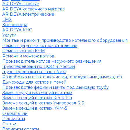
ARIDEYA газовые
ARIDEYA косвенного нагрева
ARIDEYA электрические
LMX
Конвектора
ARIDEYA КНС
Услуги
Монтаж и ремонт, производство котельного оборудования
Ремонт чугунных котлов отопления
Ремонт котлов КЧМ
Ремонт и монтаж котлов
Производитель котлов наружного размещения
Грузоперевозки по ЦФО и России
Грузоперевозки на Газон Next
Разработка и изготовление индивидуальных дымоходов
Дымоходы для котлов и печей
Производство фермы и мачты под дымовую трубу
Замена чугунных секций в котлах
Замена секций в котлах Kentatsu
Замена секций в котлах Универсал-6, 5
Замена секций в котлах КЧМ-5
О компании
Реквизиты
Статьи
Варианты оплаты