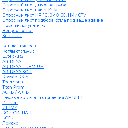
Опросный лист дымовая труба
Опросный лист пакет КЧМ
Опросный лист НР-18, ЗИО-60, НИИСТУ
Опросный лист подбора котла под ваше здание
Помощь покупателю
Вопрос - ответ
Контакты
...
Каталог товаров
Котлы стальные
Lutex ARS
ARIDEYA
ARIDEYA PREMIUM
ARIDEYA КС-Т
Rossen RS-A
Thermona
Titan Prom
АОГВ / АКГВ
Газовые котлы для отопления AMULET
Изнаир
ИШМА
КОВ-СИГНАЛ
КСГК
Лемакс