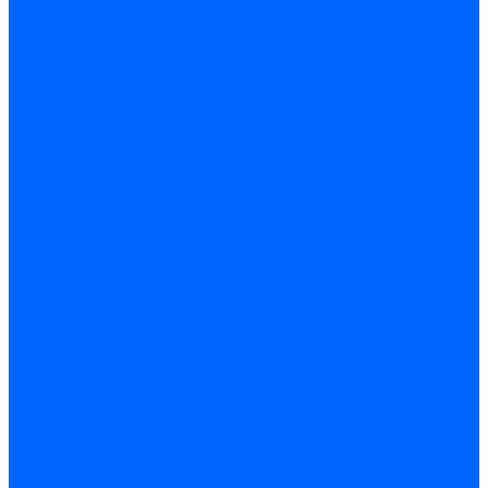
АОГВ / АКГВ
Газовые котлы для отопления AMULET
Изнаир
ИШМА
КОВ-СИГНАЛ
КСГК
Лемакс
НР-18, ЗИО-60, НИИСТУ-5
ОЧАГ
Хопер
Котлы чугунные
Универсал-5
Универсал-6
КЧМ-5-К Комби
ARIDEYA КЧГО
Kentatsu
Kentatsu MAX M
Titan NT, ZM
КОВ Боринский
КЧМ-7 Гном
ОЧАГ КЧГ
Универсал-РТ
Факел-1Г (КВА ГН)
Запчасти для ремонта
З/ч котла Универсал-5М