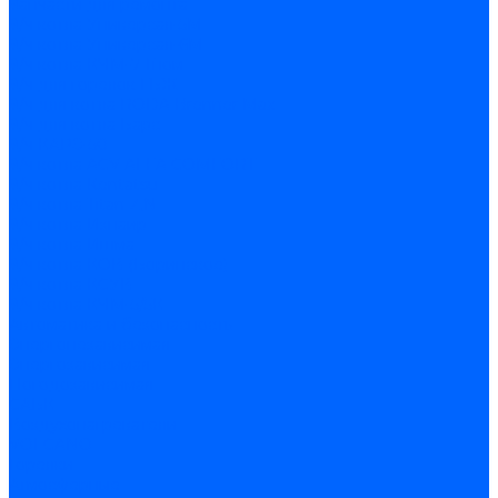
Запчасти для ремонта
З/ч котла Универсал-5М
З/ч котла Универсал-6М
З/ч котла КЧМ-7 Гном
З/ч для горелок ГБЖ
З/ч для котла RODA Brenner Max
З/ч для котла Барс
З/ч КАРЭ-50
З/ч котла ACV ALFA COMFORT
З/ч котла Kentatsu
З/ч котла Titan Z,N
З/ч котла Изнаир
З/ч котла Ишма
З/ч котла КОВ (Боринское)
З/ч котла КСУВ
З/ч котла КЧМ-5/5К
Автоматика и безопасность
Энергонезависимая
Энергозависимая
Погодозависимая
САБК
Воздухонагреватели
VOLCANO
Горелки
Атмосферные