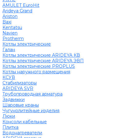
AMULET EuroHit
Arideya Grand
Ariston
Baxi
Kentatsu
Navien
Protherm
Котлы электрические
Галан
Котлы электрические ARIDEYA КВ
Котлы электрические ARIDEYA ЭВП
Котлы электрические PROPLUS
Котлы наружного размещения
КСУВ
Стабилизаторы
ARIDEYA SVR
Трубопроводная арматура
Задвижки
Шаровые краны
Чугунолитейные изделия
Люки
Консоли кабельные
Плитка
Водонагреватели