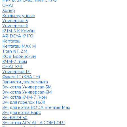
НР-18, ЗИО-60, НИИСТУ-5
ОЧАГ
Хопер
Котлы чугунные
Универсал-5
Универсал-6
КЧМ-5-К Комби
ARIDEYA КЧГО
Kentatsu
Kentatsu MAX M
Titan NT, ZM
КОВ Боринский
КЧМ-7 Гном
ОЧАГ КЧГ
Универсал-РТ
Факел-1Г (КВА ГН)
Запчасти для ремонта
З/ч котла Универсал-5М
З/ч котла Универсал-6М
З/ч котла КЧМ-7 Гном
З/ч для горелок ГБЖ
З/ч для котла RODA Brenner Max
З/ч для котла Барс
З/ч КАРЭ-50
З/ч котла ACV ALFA COMFORT