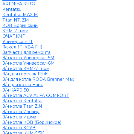
ARIDEYA КЧГО
Kentatsu
Kentatsu MAX M
Titan NT, ZM
КОВ Боринский
КЧМ-7 Гном
ОЧАГ КЧГ
Универсал-РТ
Факел-1Г (КВА ГН)
Запчасти для ремонта
З/ч котла Универсал-5М
З/ч котла Универсал-6М
З/ч котла КЧМ-7 Гном
З/ч для горелок ГБЖ
З/ч для котла RODA Brenner Max
З/ч для котла Барс
З/ч КАРЭ-50
З/ч котла ACV ALFA COMFORT
З/ч котла Kentatsu
З/ч котла Titan Z,N
З/ч котла Изнаир
З/ч котла Ишма
З/ч котла КОВ (Боринское)
З/ч котла КСУВ
З/ч котла КЧМ-5/5К