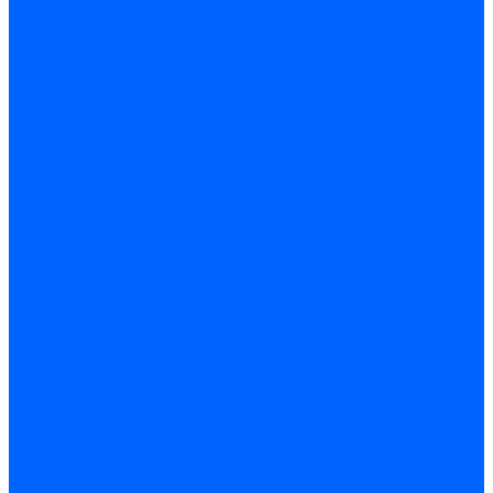
Опросный лист подбора котла под ваше здание
Производители
Помощь
Покупки
Условия оплаты
Условия доставки
Подобрать котёл
Опросный лист уличные котлы
Опросный лист дымовая труба
Опросный лист пакет КЧМ
Опросный лист НР-18, ЗИО-60, НИИСТУ
Опросный лист подбора котла под ваше здание
Помощь покупателю
Вопрос - ответ
Контакты
...
Каталог товаров
Котлы стальные
Lutex ARS
ARIDEYA
ARIDEYA PREMIUM
ARIDEYA КС-Т
Rossen RS-A
Thermona
Titan Prom