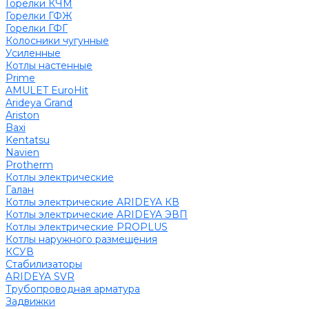
Горелки КЧМ
Горелки ГФЖ
Горелки ГФГ
Колосники чугунные
Усиленные
Котлы настенные
Prime
AMULET EuroHit
Arideya Grand
Ariston
Baxi
Kentatsu
Navien
Protherm
Котлы электрические
Галан
Котлы электрические ARIDEYA КВ
Котлы электрические ARIDEYA ЭВП
Котлы электрические PROPLUS
Котлы наружного размещения
КСУВ
Стабилизаторы
ARIDEYA SVR
Трубопроводная арматура
Задвижки