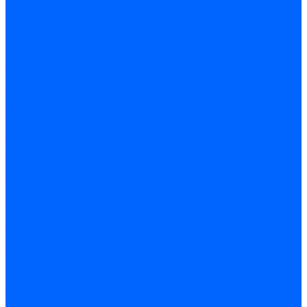
Замена чугунных секций в котлах
Замена секций в котлах Kentatsu
Замена секций в котлах Универсал-6, 5
Замена секций в котлах КЧМ-5
О компании
Реквизиты
Статьи
Варианты оплаты
Варианты доставки
Политика конфиденциальности
Сертификаты
Блог
Вопрос-ответ
Новости
Видео
Наша Команда
Примеры поставок
Отзывы
На Яндексе
На Google
Подбор котла
Опросный лист уличные котлы
Опросный лист дымовая труба
Опросный лист пакет КЧМ
Опросный лист НР-18, ЗИО-60, НИИСТУ