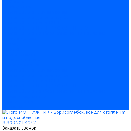
На Google
Подбор котла
Опросный лист уличные котлы
Опросный лист дымовая труба
Опросный лист пакет КЧМ
Опросный лист НР-18, ЗИО-60, НИИСТУ
Опросный лист подбора котла под ваше здание
Производители
Помощь
Покупки
Условия оплаты
Условия доставки
Подобрать котёл
Опросный лист уличные котлы
Опросный лист дымовая труба
Опросный лист пакет КЧМ
Опросный лист НР-18, ЗИО-60, НИИСТУ
Опросный лист подбора котла под ваше здание
Помощь покупателю
Вопрос - ответ
Контакты
8 800 201-46-57
Заказать звонок