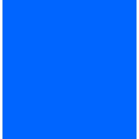
З/ч котла Универсал-6М
З/ч котла КЧМ-7 Гном
З/ч для горелок ГБЖ
З/ч для котла RODA Brenner Max
З/ч для котла Барс
З/ч КАРЭ-50
З/ч котла ACV ALFA COMFORT
З/ч котла Kentatsu
З/ч котла Titan Z,N
З/ч котла Изнаир
З/ч котла Ишма
З/ч котла КОВ (Боринское)
З/ч котла КСУВ
З/ч котла КЧМ-5/5К
З/ч котла ОЧАГ EN
З/ч котла Универсал-РТ
З/ч котла Факел-Г (КВА)
З/ч котла Хопер
Запальники
Запасные части для ремонта настенных котлов
Запчасти для ремонта и обслуживания котлов
Автоматика и безопасность
Энергонезависимая
Энергозависимая