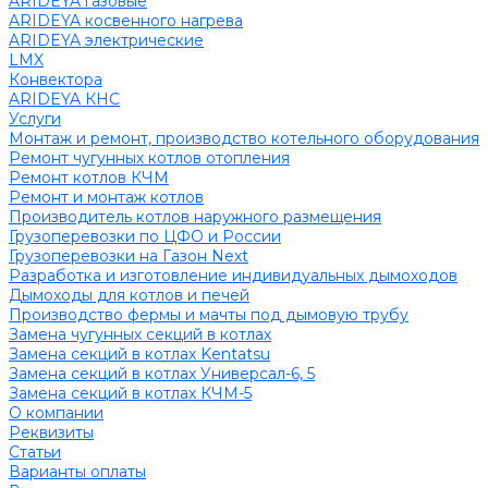
ARIDEYA газовые
ARIDEYA косвенного нагрева
ARIDEYA электрические
LMX
Конвектора
ARIDEYA КНС
Услуги
Монтаж и ремонт, производство котельного оборудования
Ремонт чугунных котлов отопления
Ремонт котлов КЧМ
Ремонт и монтаж котлов
Производитель котлов наружного размещения
Грузоперевозки по ЦФО и России
Грузоперевозки на Газон Next
Разработка и изготовление индивидуальных дымоходов
Дымоходы для котлов и печей
Производство фермы и мачты под дымовую трубу
Замена чугунных секций в котлах
Замена секций в котлах Kentatsu
Замена секций в котлах Универсал-6, 5
Замена секций в котлах КЧМ-5
О компании
Реквизиты
Статьи
Варианты оплаты