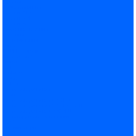
Дутьевые
Жидкотопливные
Горелки КЧМ
Горелки ГФЖ
Горелки ГФГ
Колосники чугунные
Усиленные
Котлы настенные
Prime
AMULET EuroHit
Arideya Grand
Ariston
Baxi
Kentatsu
Navien
Protherm
Котлы электрические
Галан
Котлы электрические ARIDEYA КВ
Котлы электрические ARIDEYA ЭВП
Котлы электрические PROPLUS
Котлы наружного размещения
КСУВ
Стабилизаторы
ARIDEYA SVR