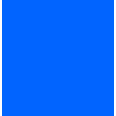
Погодозависимая
САБК
Воздухонагреватели
VOLCANO
Горелки
Атмосферные
Дутьевые
Жидкотопливные
Горелки КЧМ
Горелки ГФЖ
Горелки ГФГ
Колосники чугунные
Усиленные
Котлы настенные
Prime
AMULET EuroHit
Arideya Grand
Ariston
Baxi
Kentatsu
Navien
Protherm
Котлы электрические
Галан
Котлы электрические ARIDEYA КВ