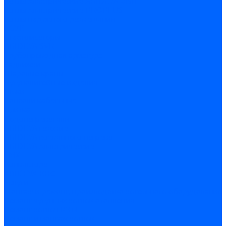
Котлы электрические ARIDEYA ЭВП
Котлы электрические PROPLUS
Котлы наружного размещения
КСУВ
Стабилизаторы
ARIDEYA SVR
Трубопроводная арматура
Задвижки
Шаровые краны
Чугунолитейные изделия
Люки
Консоли кабельные
Плитка
Водонагреватели
ARIDEYA газовые
ARIDEYA косвенного нагрева
ARIDEYA электрические
LMX
Конвектора
ARIDEYA КНС
Услуги
Монтаж и ремонт, производство котельного оборудования
Ремонт чугунных котлов отопления
Ремонт котлов КЧМ
Ремонт и монтаж котлов