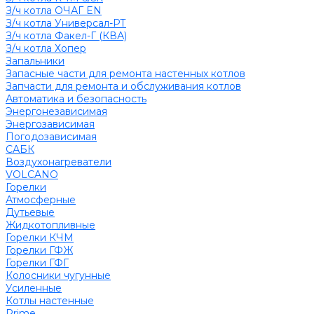
З/ч котла ОЧАГ EN
З/ч котла Универсал-РТ
З/ч котла Факел-Г (КВА)
З/ч котла Хопер
Запальники
Запасные части для ремонта настенных котлов
Запчасти для ремонта и обслуживания котлов
Автоматика и безопасность
Энергонезависимая
Энергозависимая
Погодозависимая
САБК
Воздухонагреватели
VOLCANO
Горелки
Атмосферные
Дутьевые
Жидкотопливные
Горелки КЧМ
Горелки ГФЖ
Горелки ГФГ
Колосники чугунные
Усиленные
Котлы настенные
Prime