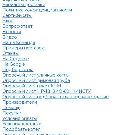
Варианты доставки
Политика конфиденциальности
Сертификаты
Блог
Вопрос-ответ
Новости
Видео
Наша Команда
Примеры поставок
Отзывы
На Яндексе
На Google
Подбор котла
Опросный лист уличные котлы
Опросный лист дымовая труба
Опросный лист пакет КЧМ
Опросный лист НР-18, ЗИО-60, НИИСТУ
Опросный лист подбора котла под ваше здание
Производители
Помощь
Покупки
Условия оплаты
Условия доставки
Подобрать котёл
Опросный лист уличные котлы