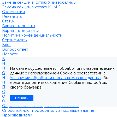
Замена секций в котлах Универсал-6, 5
Замена секций в котлах КЧМ-5
О компании
Реквизиты
Статьи
Варианты оплаты
Варианты доставки
Политика конфиденциальности
Сертификаты
Блог
Вопрос-ответ
Новости
Видео
Наша Команда
Примеры поставок
На сайте осуществляется обработка пользовательских
Отзывы
данных с использованием Cookie в соответствии с
На Яндексе
Условиями обработки пользовательских данных
. Вы
На Google
можете запретить сохранение Cookie в настройках
Подбор котла
своего браузера
Опросный лист уличные котлы
Опросный лист дымовая труба
Принять
Опросный лист пакет КЧМ
Опросный лист НР-18, ЗИО-60, НИИСТУ
Опросный лист подбора котла под ваше здание
Производители