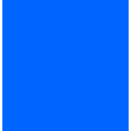
Трубопроводная арматура
Задвижки
Шаровые краны
Чугунолитейные изделия
Люки
Консоли кабельные
Плитка
Водонагреватели
ARIDEYA газовые
ARIDEYA косвенного нагрева
ARIDEYA электрические
LMX
Конвектора
ARIDEYA КНС
Услуги
Монтаж и ремонт, производство котельного оборудования
Ремонт чугунных котлов отопления
Ремонт котлов КЧМ
Ремонт и монтаж котлов
Производитель котлов наружного размещения
Грузоперевозки по ЦФО и России
Грузоперевозки на Газон Next
Разработка и изготовление индивидуальных дымоходов
Дымоходы для котлов и печей
Производство фермы и мачты под дымовую трубу