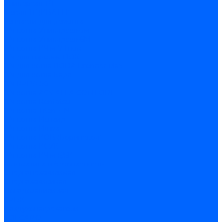
Универсал-РТ
Факел-1Г (КВА ГН)
Запчасти для ремонта
З/ч котла Универсал-5М
З/ч котла Универсал-6М
З/ч котла КЧМ-7 Гном
З/ч для горелок ГБЖ
З/ч для котла RODA Brenner Max
З/ч для котла Барс
З/ч КАРЭ-50
З/ч котла ACV ALFA COMFORT
З/ч котла Kentatsu
З/ч котла Titan Z,N
З/ч котла Изнаир
З/ч котла Ишма
З/ч котла КОВ (Боринское)
З/ч котла КСУВ
З/ч котла КЧМ-5/5К
Автоматика и безопасность
Энергонезависимая
Энергозависимая
Погодозависимая
САБК
Воздухонагреватели
VOLCANO