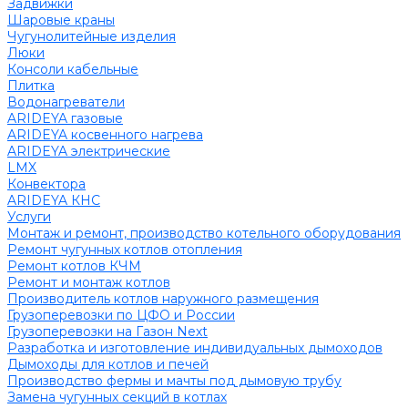
Задвижки
Шаровые краны
Чугунолитейные изделия
Люки
Консоли кабельные
Плитка
Водонагреватели
ARIDEYA газовые
ARIDEYA косвенного нагрева
ARIDEYA электрические
LMX
Конвектора
ARIDEYA КНС
Услуги
Монтаж и ремонт, производство котельного оборудования
Ремонт чугунных котлов отопления
Ремонт котлов КЧМ
Ремонт и монтаж котлов
Производитель котлов наружного размещения
Грузоперевозки по ЦФО и России
Грузоперевозки на Газон Next
Разработка и изготовление индивидуальных дымоходов
Дымоходы для котлов и печей
Производство фермы и мачты под дымовую трубу
Замена чугунных секций в котлах