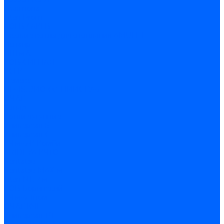
Thermona
Titan Prom
АОГВ / АКГВ
Газовые котлы для отопления AMULET
Изнаир
ИШМА
КОВ-СИГНАЛ
КСГК
Лемакс
НР-18, ЗИО-60, НИИСТУ-5
ОЧАГ
Хопер
Котлы чугунные
Универсал-5
Универсал-6
КЧМ-5-К Комби
ARIDEYA КЧГО
Kentatsu
Kentatsu MAX M
Titan NT, ZM
КОВ Боринский
КЧМ-7 Гном
ОЧАГ КЧГ
Универсал-РТ