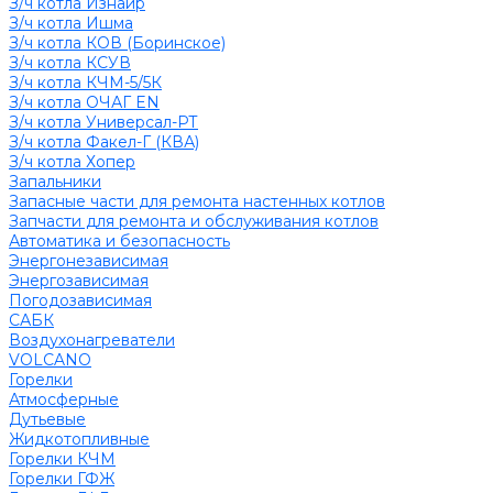
З/ч котла Изнаир
З/ч котла Ишма
З/ч котла КОВ (Боринское)
З/ч котла КСУВ
З/ч котла КЧМ-5/5К
З/ч котла ОЧАГ EN
З/ч котла Универсал-РТ
З/ч котла Факел-Г (КВА)
З/ч котла Хопер
Запальники
Запасные части для ремонта настенных котлов
Запчасти для ремонта и обслуживания котлов
Автоматика и безопасность
Энергонезависимая
Энергозависимая
Погодозависимая
САБК
Воздухонагреватели
VOLCANO
Горелки
Атмосферные
Дутьевые
Жидкотопливные
Горелки КЧМ
Горелки ГФЖ