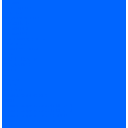
Горелки
Атмосферные
Дутьевые
Жидкотопливные
Горелки КЧМ
Горелки ГФЖ
Горелки ГФГ
Колосники чугунные
Усиленные
Котлы настенные
Prime
AMULET EuroHit
Arideya Grand
Ariston
Baxi
Kentatsu
Navien
Protherm
Котлы электрические
Галан
Котлы электрические ARIDEYA КВ
Котлы электрические ARIDEYA ЭВП
Котлы электрические PROPLUS
Котлы наружного размещения
КСУВ