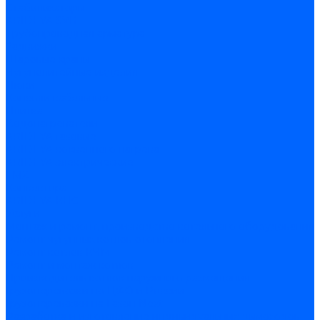
Стабилизаторы
ARIDEYA SVR
Трубопроводная арматура
Задвижки
Шаровые краны
Чугунолитейные изделия
Люки
Консоли кабельные
Плитка
Водонагреватели
ARIDEYA газовые
ARIDEYA косвенного нагрева
ARIDEYA электрические
LMX
Конвектора
ARIDEYA КНС
Услуги
Монтаж и ремонт, производство котельного оборудования
Ремонт чугунных котлов отопления
Ремонт котлов КЧМ
Ремонт и монтаж котлов
Производитель котлов наружного размещения
Грузоперевозки по ЦФО и России
Грузоперевозки на Газон Next
Разработка и изготовление индивидуальных дымоходов