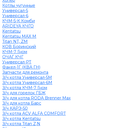
Хопер
Котлы чугунные
Универсал-5
Универсал-6
КЧМ-5-К Комби
ARIDEYA КЧГО
Kentatsu
Kentatsu MAX M
Titan NT, ZM
КОВ Боринский
КЧМ-7 Гном
ОЧАГ КЧГ
Универсал-РТ
Факел-1Г (КВА ГН)
Запчасти для ремонта
З/ч котла Универсал-5М
З/ч котла Универсал-6М
З/ч котла КЧМ-7 Гном
З/ч для горелок ГБЖ
З/ч для котла RODA Brenner Max
З/ч для котла Барс
З/ч КАРЭ-50
З/ч котла ACV ALFA COMFORT
З/ч котла Kentatsu
З/ч котла Titan Z,N