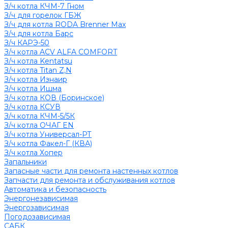
З/ч котла КЧМ-7 Гном
З/ч для горелок ГБЖ
З/ч для котла RODA Brenner Max
З/ч для котла Барс
З/ч КАРЭ-50
З/ч котла ACV ALFA COMFORT
З/ч котла Kentatsu
З/ч котла Titan Z,N
З/ч котла Изнаир
З/ч котла Ишма
З/ч котла КОВ (Боринское)
З/ч котла КСУВ
З/ч котла КЧМ-5/5К
З/ч котла ОЧАГ EN
З/ч котла Универсал-РТ
З/ч котла Факел-Г (КВА)
З/ч котла Хопер
Запальники
Запасные части для ремонта настенных котлов
Запчасти для ремонта и обслуживания котлов
Автоматика и безопасность
Энергонезависимая
Энергозависимая
Погодозависимая
САБК