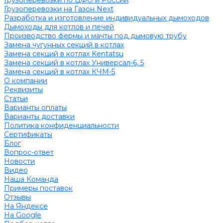
Грузоперевозки по ЦФО и России
Грузоперевозки на Газон Next
Разработка и изготовление индивидуальных дымоходов
Дымоходы для котлов и печей
Производство фермы и мачты под дымовую трубу
Замена чугунных секций в котлах
Замена секций в котлах Kentatsu
Замена секций в котлах Универсал-6, 5
Замена секций в котлах КЧМ-5
О компании
Реквизиты
Статьи
Варианты оплаты
Варианты доставки
Политика конфиденциальности
Сертификаты
Блог
Вопрос-ответ
Новости
Видео
Наша Команда
Примеры поставок
Отзывы
На Яндексе
На Google