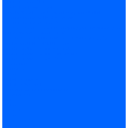
Ремонт котлов КЧМ
Ремонт и монтаж котлов
Производитель котлов наружного размещения
Грузоперевозки по ЦФО и России
Грузоперевозки на Газон Next
Разработка и изготовление индивидуальных дымоходов
Дымоходы для котлов и печей
Производство фермы и мачты под дымовую трубу
Замена чугунных секций в котлах
Замена секций в котлах Kentatsu
Замена секций в котлах Универсал-6, 5
Замена секций в котлах КЧМ-5
О компании
Реквизиты
Статьи
Варианты оплаты
Варианты доставки
Политика конфиденциальности
Сертификаты
Блог
Вопрос-ответ
Новости
Видео
Наша Команда
Примеры поставок