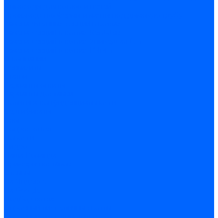
Дымоходы для котлов и печей
Производство фермы и мачты под дымовую трубу
Замена чугунных секций в котлах
Замена секций в котлах Kentatsu
Замена секций в котлах Универсал-6, 5
Замена секций в котлах КЧМ-5
О компании
Реквизиты
Статьи
Варианты оплаты
Варианты доставки
Политика конфиденциальности
Сертификаты
Блог
Вопрос-ответ
Новости
Видео
Наша Команда
Примеры поставок
Отзывы
На Яндексе
На Google
Подбор котла
Опросный лист уличные котлы
Опросный лист дымовая труба