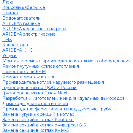
Люки
Консоли кабельные
Плитка
Водонагреватели
ARIDEYA газовые
ARIDEYA косвенного нагрева
ARIDEYA электрические
LMX
Конвектора
ARIDEYA КНС
Услуги
Монтаж и ремонт, производство котельного оборудования
Ремонт чугунных котлов отопления
Ремонт котлов КЧМ
Ремонт и монтаж котлов
Производитель котлов наружного размещения
Грузоперевозки по ЦФО и России
Грузоперевозки на Газон Next
Разработка и изготовление индивидуальных дымоходов
Дымоходы для котлов и печей
Производство фермы и мачты под дымовую трубу
Замена чугунных секций в котлах
Замена секций в котлах Kentatsu
Замена секций в котлах Универсал-6, 5
Замена секций в котлах КЧМ-5