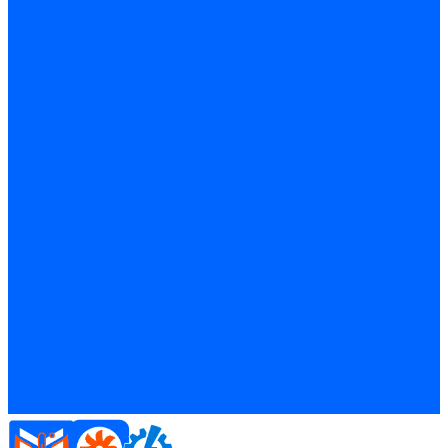
Отзывы
На Яндексе
На Google
Подбор котла
Опросный лист уличные котлы
Опросный лист дымовая труба
Опросный лист пакет КЧМ
Опросный лист НР-18, ЗИО-60, НИИСТУ
Опросный лист подбора котла под ваше здание
Производители
Помощь
Покупки
Условия оплаты
Условия доставки
Подобрать котёл
Опросный лист уличные котлы
Опросный лист дымовая труба
Опросный лист пакет КЧМ
Опросный лист НР-18, ЗИО-60, НИИСТУ
Опросный лист подбора котла под ваше здание
Помощь покупателю
Вопрос - ответ
Контакты