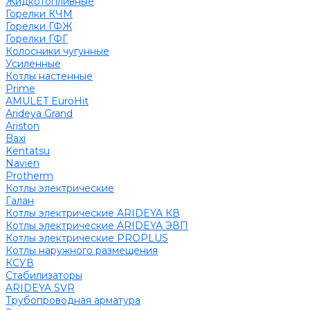
Жидкотопливные
Горелки КЧМ
Горелки ГФЖ
Горелки ГФГ
Колосники чугунные
Усиленные
Котлы настенные
Prime
AMULET EuroHit
Arideya Grand
Ariston
Baxi
Kentatsu
Navien
Protherm
Котлы электрические
Галан
Котлы электрические ARIDEYA КВ
Котлы электрические ARIDEYA ЭВП
Котлы электрические PROPLUS
Котлы наружного размещения
КСУВ
Стабилизаторы
ARIDEYA SVR
Трубопроводная арматура