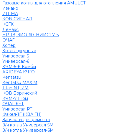
Газовые котлы для отопления AMULET
Изнаир
ИШМА
КОВ-СИГНАЛ
КСГК
Лемакс
НР-18, ЗИО-60, НИИСТУ-5
ОЧАГ
Хопер
Котлы чугунные
Универсал-5
Универсал-6
КЧМ-5-К Комби
ARIDEYA КЧГО
Kentatsu
Kentatsu MAX M
Titan NT, ZM
КОВ Боринский
КЧМ-7 Гном
ОЧАГ КЧГ
Универсал-РТ
Факел-1Г (КВА ГН)
Запчасти для ремонта
З/ч котла Универсал-5М
З/ч котла Универсал-6М