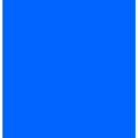
Энергонезависимая
Энергозависимая
Погодозависимая
САБК
Воздухонагреватели
VOLCANO
Горелки
Атмосферные
Дутьевые
Жидкотопливные
Горелки КЧМ
Горелки ГФЖ
Горелки ГФГ
Колосники чугунные
Усиленные
Котлы настенные
Prime
AMULET EuroHit
Arideya Grand
Ariston
Baxi
Kentatsu
Navien
Protherm
Котлы электрические