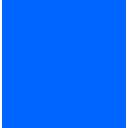
Факел-1Г (КВА ГН)
Запчасти для ремонта
З/ч котла Универсал-5М
З/ч котла Универсал-6М
З/ч котла КЧМ-7 Гном
З/ч для горелок ГБЖ
З/ч для котла RODA Brenner Max
З/ч для котла Барс
З/ч КАРЭ-50
З/ч котла ACV ALFA COMFORT
З/ч котла Kentatsu
З/ч котла Titan Z,N
З/ч котла Изнаир
З/ч котла Ишма
З/ч котла КОВ (Боринское)
З/ч котла КСУВ
З/ч котла КЧМ-5/5К
З/ч котла ОЧАГ EN
З/ч котла Универсал-РТ
З/ч котла Факел-Г (КВА)
З/ч котла Хопер
Запальники
Запасные части для ремонта настенных котлов
Запчасти для ремонта и обслуживания котлов
Автоматика и безопасность