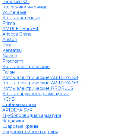
Горелки ГФГ
Колосники чугунные
Усиленные
Котлы настенные
Prime
AMULET EuroHit
Arideya Grand
Ariston
Baxi
Kentatsu
Navien
Protherm
Котлы электрические
Галан
Котлы электрические ARIDEYA КВ
Котлы электрические ARIDEYA ЭВП
Котлы электрические PROPLUS
Котлы наружного размещения
КСУВ
Стабилизаторы
ARIDEYA SVR
Трубопроводная арматура
Задвижки
Шаровые краны
Чугунолитейные изделия