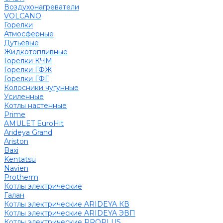
Воздухонагреватели
VOLCANO
Горелки
Атмосферные
Дутьевые
Жидкотопливные
Горелки КЧМ
Горелки ГФЖ
Горелки ГФГ
Колосники чугунные
Усиленные
Котлы настенные
Prime
AMULET EuroHit
Arideya Grand
Ariston
Baxi
Kentatsu
Navien
Protherm
Котлы электрические
Галан
Котлы электрические ARIDEYA КВ
Котлы электрические ARIDEYA ЭВП
Котлы электрические PROPLUS