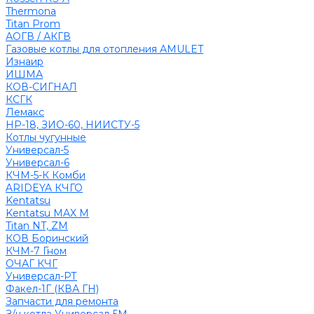
Thermona
Titan Prom
АОГВ / АКГВ
Газовые котлы для отопления AMULET
Изнаир
ИШМА
КОВ-СИГНАЛ
КСГК
Лемакс
НР-18, ЗИО-60, НИИСТУ-5
Котлы чугунные
Универсал-5
Универсал-6
КЧМ-5-К Комби
ARIDEYA КЧГО
Kentatsu
Kentatsu MAX M
Titan NT, ZM
КОВ Боринский
КЧМ-7 Гном
ОЧАГ КЧГ
Универсал-РТ
Факел-1Г (КВА ГН)
Запчасти для ремонта