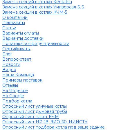
Замена секций в котлах Kentatsu
Замена секций в котлах Универсал-6, 5
Замена секций в котлах КЧМ-5
О компании
Реквизиты
Статьи
Варианты оплаты
Варианты доставки
Политика конфиденциальности
Сертификаты
Блог
Вопрос-ответ
Новости
Видео
Наша Команда
Примеры поставок
Отзывы
На Яндексе
На Google
Подбор котла
Опросный лист уличные котлы
Опросный лист дымовая труба
Опросный лист пакет КЧМ
Опросный лист НР-18, ЗИО-60, НИИСТУ
Опросный лист подбора котла под ваше здание