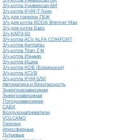
З/ч котла Универсал-5М
З/ч котла Универсал-6М
З/ч котла КЧМ-7 Гном
З/ч для горелок ГБЖ
З/ч для котла RODA Brenner Max
З/ч для котла Барс
З/ч КАРЭ-50
З/ч котла ACV ALFA COMFORT
З/ч котла Kentatsu
З/ч котла Titan Z,N
З/ч котла Изнаир
З/ч котла Ишма
З/ч котла КОВ (Боринское)
З/ч котла КСУВ
З/ч котла КЧМ-5/5К
Автоматика и безопасность
Энергонезависимая
Энергозависимая
Погодозависимая
САБК
Воздухонагреватели
VOLCANO
Горелки
Атмосферные
Дутьевые