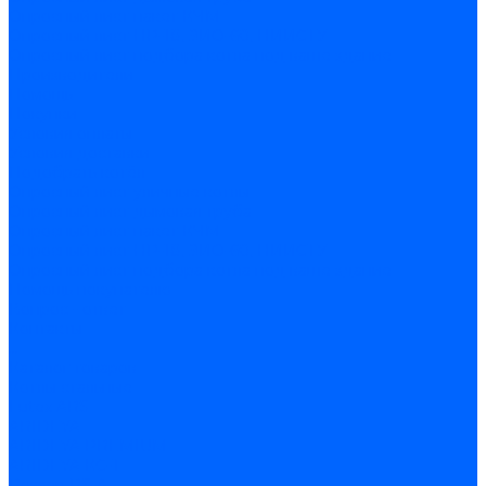
Опросный лист пакет КЧМ
Опросный лист НР-18, ЗИО-60, НИИСТУ
Опросный лист подбора котла под ваше здание
Производители
Помощь
Покупки
Условия оплаты
Условия доставки
Подобрать котёл
Опросный лист уличные котлы
Опросный лист дымовая труба
Опросный лист пакет КЧМ
Опросный лист НР-18, ЗИО-60, НИИСТУ
Опросный лист подбора котла под ваше здание
Помощь покупателю
Вопрос - ответ
Контакты
...
Каталог товаров
Котлы стальные
Lutex ARS
ARIDEYA
ARIDEYA PREMIUM
ARIDEYA КС-Т
Rossen RS-A