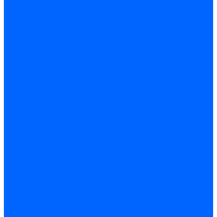
ARIDEYA
ARIDEYA PREMIUM
ARIDEYA КС-Т
Rossen RS-A
Thermona
Titan Prom
АОГВ / АКГВ
Газовые котлы для отопления AMULET
Изнаир
ИШМА
КОВ-СИГНАЛ
КСГК
Лемакс
НР-18, ЗИО-60, НИИСТУ-5
Котлы чугунные
Универсал-5
Универсал-6
КЧМ-5-К Комби
ARIDEYA КЧГО
Kentatsu
Kentatsu MAX M
Titan NT, ZM
КОВ Боринский
КЧМ-7 Гном
ОЧАГ КЧГ