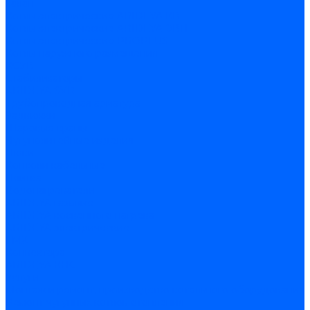
Галан
Котлы электрические ARIDEYA КВ
Котлы электрические ARIDEYA ЭВП
Котлы электрические PROPLUS
Котлы наружного размещения
КСУВ
Стабилизаторы
ARIDEYA SVR
Трубопроводная арматура
Задвижки
Шаровые краны
Чугунолитейные изделия
Люки
Консоли кабельные
Плитка
Водонагреватели
ARIDEYA газовые
ARIDEYA косвенного нагрева
ARIDEYA электрические
LMX
Конвектора
ARIDEYA КНС
Услуги
Монтаж и ремонт, производство котельного оборудования
Ремонт чугунных котлов отопления