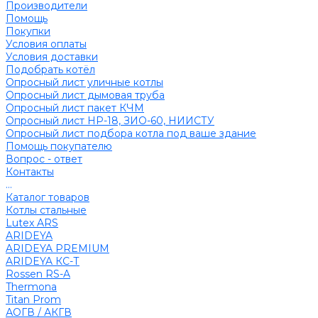
Производители
Помощь
Покупки
Условия оплаты
Условия доставки
Подобрать котёл
Опросный лист уличные котлы
Опросный лист дымовая труба
Опросный лист пакет КЧМ
Опросный лист НР-18, ЗИО-60, НИИСТУ
Опросный лист подбора котла под ваше здание
Помощь покупателю
Вопрос - ответ
Контакты
...
Каталог товаров
Котлы стальные
Lutex ARS
ARIDEYA
ARIDEYA PREMIUM
ARIDEYA КС-Т
Rossen RS-A
Thermona
Titan Prom
АОГВ / АКГВ