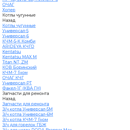
ОЧАГ
Хопер
Котлы чугунные
Назад
Котлы чугунные
Универсал-5
Универсал-6
КЧМ-5-К Комби
ARIDEYA КЧГО
Kentatsu
Kentatsu MAX M
Titan NT, ZM
КОВ Боринский
КЧМ-7 Гном
ОЧАГ КЧГ
Универсал-РТ
Факел-1Г (КВА ГН)
Запчасти для ремонта
Назад
Запчасти для ремонта
З/ч котла Универсал-5М
З/ч котла Универсал-6М
З/ч котла КЧМ-7 Гном
З/ч для горелок ГБЖ