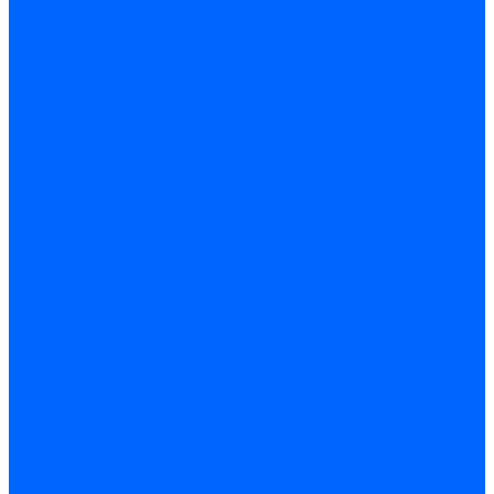
Новости
Видео
Наша Команда
Примеры поставок
Отзывы
На Яндексе
На Google
Подбор котла
Опросный лист уличные котлы
Опросный лист дымовая труба
Опросный лист пакет КЧМ
Опросный лист НР-18, ЗИО-60, НИИСТУ
Опросный лист подбора котла под ваше здание
Производители
Помощь
Покупки
Условия оплаты
Условия доставки
Подобрать котёл
Опросный лист уличные котлы
Опросный лист дымовая труба
Опросный лист пакет КЧМ
Опросный лист НР-18, ЗИО-60, НИИСТУ
Опросный лист подбора котла под ваше здание
Помощь покупателю