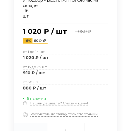
и подбор - БЕСПЛАТНО! Сейчас на
складе:
-16
шт
1 020 ₽
/
шт
1 080 ₽
-6%
60 ₽
от 1
до 14
шт
1 020 ₽
/
шт
от 15
до 29
шт
910 ₽
/
шт
от 30
шт
880 ₽
/
шт
В наличии
Нашли дешевле? Снизим цену!
Рассчитать доставку транспортными
-