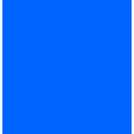
Lutex ARS
ARIDEYA
ARIDEYA PREMIUM
ARIDEYA КС-Т
Rossen RS-A
Thermona
Titan Prom
АОГВ / АКГВ
Газовые котлы для отопления AMULET
Изнаир
ИШМА
КОВ-СИГНАЛ
КСГК
Лемакс
НР-18, ЗИО-60, НИИСТУ-5
ОЧАГ
Хопер
Котлы чугунные
Универсал-5
Универсал-6
КЧМ-5-К Комби
ARIDEYA КЧГО
Kentatsu
Kentatsu MAX M
Titan NT, ZM