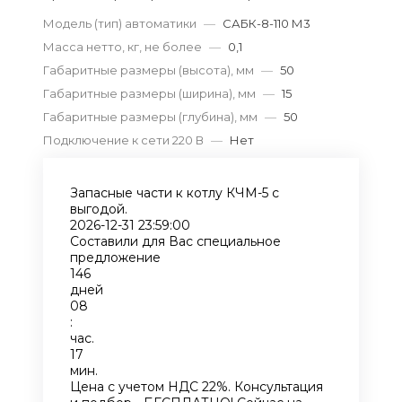
Модель (тип) автоматики
—
САБК-8-110 М3
Масса нетто, кг, не более
—
0,1
Габаритные размеры (высота), мм
—
50
Габаритные размеры (ширина), мм
—
15
Габаритные размеры (глубина), мм
—
50
Подключение к сети 220 В
—
Нет
Запасные части к котлу КЧМ-5 с
выгодой.
2026-12-31 23:59:00
Составили для Вас специальное
предложение
146
дней
08
:
час.
17
мин.
Цена с учетом НДС 22%. Консультация