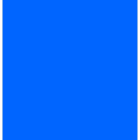
Запальники
Запасные части для ремонта настенных котлов
Запчасти для ремонта и обслуживания котлов
Автоматика и безопасность
Энергонезависимая
Энергозависимая
Погодозависимая
САБК
Воздухонагреватели
VOLCANO
Горелки
Атмосферные
Дутьевые
Жидкотопливные
Горелки КЧМ
Горелки ГФЖ
Горелки ГФГ
Колосники чугунные
Усиленные
Котлы настенные
Prime
AMULET EuroHit
Arideya Grand
Ariston
Baxi