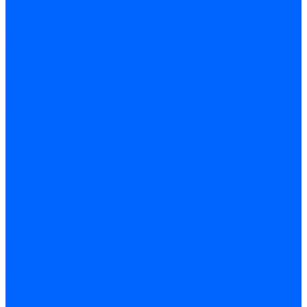
ARIDEYA КНС
Услуги
Монтаж и ремонт, производство котельного оборудования
Ремонт чугунных котлов отопления
Ремонт котлов КЧМ
Ремонт и монтаж котлов
Производитель котлов наружного размещения
Грузоперевозки по ЦФО и России
Грузоперевозки на Газон Next
Разработка и изготовление индивидуальных дымоходов
Дымоходы для котлов и печей
Производство фермы и мачты под дымовую трубу
Замена чугунных секций в котлах
Замена секций в котлах Kentatsu
Замена секций в котлах Универсал-6, 5
Замена секций в котлах КЧМ-5
О компании
Реквизиты
Статьи
Варианты оплаты
Варианты доставки
Политика конфиденциальности
Сертификаты
Блог
Вопрос-ответ