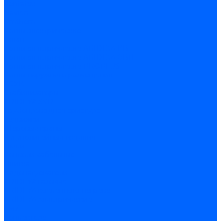
Kentatsu
Navien
Protherm
Котлы электрические
Галан
Котлы электрические ARIDEYA КВ
Котлы электрические ARIDEYA ЭВП
Котлы электрические PROPLUS
Котлы наружного размещения
КСУВ
Стабилизаторы
ARIDEYA SVR
Трубопроводная арматура
Задвижки
Шаровые краны
Чугунолитейные изделия
Люки
Консоли кабельные
Плитка
Водонагреватели
ARIDEYA газовые
ARIDEYA косвенного нагрева
ARIDEYA электрические
LMX
Конвектора