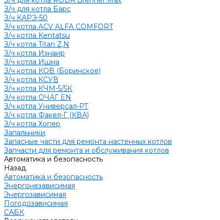
З/ч для котла RODA Brenner Max
З/ч для котла Барс
З/ч КАРЭ-50
З/ч котла ACV ALFA COMFORT
З/ч котла Kentatsu
З/ч котла Titan Z,N
З/ч котла Изнаир
З/ч котла Ишма
З/ч котла КОВ (Боринское)
З/ч котла КСУВ
З/ч котла КЧМ-5/5К
З/ч котла ОЧАГ EN
З/ч котла Универсал-РТ
З/ч котла Факел-Г (КВА)
З/ч котла Хопер
Запальники
Запасные части для ремонта настенных котлов
Запчасти для ремонта и обслуживания котлов
Автоматика и безопасность
Назад
Автоматика и безопасность
Энергонезависимая
Энергозависимая
Погодозависимая
САБК