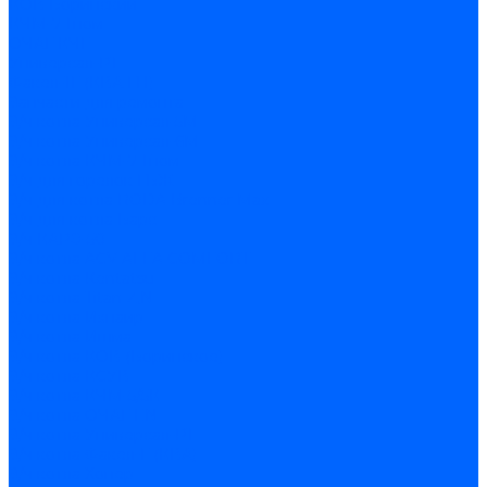
КОВ Боринский
КЧМ-7 Гном
ОЧАГ КЧГ
Универсал-РТ
Факел-1Г (КВА ГН)
Запчасти для ремонта
З/ч котла Универсал-5М
З/ч котла Универсал-6М
З/ч котла КЧМ-7 Гном
З/ч для горелок ГБЖ
З/ч для котла RODA Brenner Max
З/ч для котла Барс
З/ч КАРЭ-50
З/ч котла ACV ALFA COMFORT
З/ч котла Kentatsu
З/ч котла Titan Z,N
З/ч котла Изнаир
З/ч котла Ишма
З/ч котла КОВ (Боринское)
З/ч котла КСУВ
З/ч котла КЧМ-5/5К
З/ч котла ОЧАГ EN
З/ч котла Универсал-РТ
З/ч котла Факел-Г (КВА)
З/ч котла Хопер