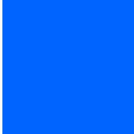
Опросный лист НР-18, ЗИО-60, НИИСТУ
Опросный лист подбора котла под ваше здание
Производители
Помощь
Покупки
Условия оплаты
Условия доставки
Подобрать котёл
Опросный лист уличные котлы
Опросный лист дымовая труба
Опросный лист пакет КЧМ
Опросный лист НР-18, ЗИО-60, НИИСТУ
Опросный лист подбора котла под ваше здание
Помощь покупателю
Вопрос - ответ
Контакты
...
Каталог товаров
Котлы стальные
Lutex ARS
ARIDEYA
ARIDEYA PREMIUM
ARIDEYA КС-Т
Rossen RS-A
Thermona