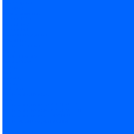
Атмосферные
Дутьевые
Жидкотопливные
Горелки КЧМ
Горелки ГФЖ
Горелки ГФГ
Колосники чугунные
Усиленные
Котлы настенные
Prime
AMULET EuroHit
Arideya Grand
Ariston
Baxi
Kentatsu
Navien
Protherm
Котлы электрические
Галан
Котлы электрические ARIDEYA КВ
Котлы электрические ARIDEYA ЭВП
Котлы электрические PROPLUS
Котлы наружного размещения
КСУВ
Стабилизаторы