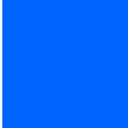
Производство фермы и мачты под дымовую трубу
Замена чугунных секций в котлах
Замена секций в котлах Kentatsu
Замена секций в котлах Универсал-6, 5
Замена секций в котлах КЧМ-5
О компании
Реквизиты
Статьи
Варианты оплаты
Варианты доставки
Политика конфиденциальности
Сертификаты
Блог
Вопрос-ответ
Новости
Видео
Наша Команда
Примеры поставок
Отзывы
На Яндексе
На Google
Подбор котла
Опросный лист уличные котлы
Опросный лист дымовая труба
Опросный лист пакет КЧМ