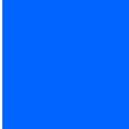
ARIDEYA PREMIUM
ARIDEYA КС-Т
Rossen RS-A
Thermona
Titan Prom
АОГВ / АКГВ
Газовые котлы для отопления AMULET
Изнаир
ИШМА
КОВ-СИГНАЛ
КСГК
Лемакс
НР-18, ЗИО-60, НИИСТУ-5
Котлы чугунные
Универсал-5
Универсал-6
КЧМ-5-К Комби
ARIDEYA КЧГО
Kentatsu
Kentatsu MAX M
Titan NT, ZM
КОВ Боринский
КЧМ-7 Гном
ОЧАГ КЧГ
Универсал-РТ