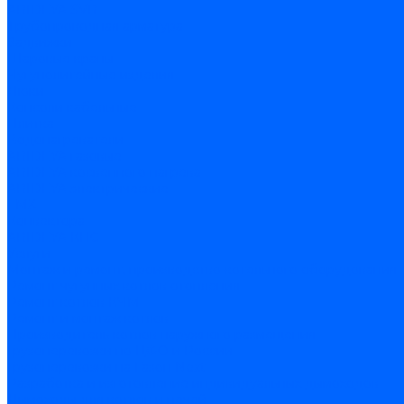
ARIDEYA SVR
Трубопроводная арматура
Задвижки
Шаровые краны
Чугунолитейные изделия
Люки
Консоли кабельные
Плитка
Водонагреватели
ARIDEYA газовые
ARIDEYA косвенного нагрева
ARIDEYA электрические
LMX
Конвектора
ARIDEYA КНС
Услуги
Монтаж и ремонт, производство котельного оборудования
Ремонт чугунных котлов отопления
Ремонт котлов КЧМ
Ремонт и монтаж котлов
Производитель котлов наружного размещения
Грузоперевозки по ЦФО и России
Грузоперевозки на Газон Next
Разработка и изготовление индивидуальных дымоходов
Дымоходы для котлов и печей