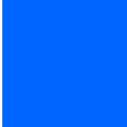
Факел-1Г (КВА ГН)
Запчасти для ремонта
З/ч котла Универсал-5М
З/ч котла Универсал-6М
З/ч котла КЧМ-7 Гном
З/ч для горелок ГБЖ
З/ч для котла RODA Brenner Max
З/ч для котла Барс
З/ч КАРЭ-50
З/ч котла ACV ALFA COMFORT
З/ч котла Kentatsu
З/ч котла Titan Z,N
З/ч котла Изнаир
З/ч котла Ишма
З/ч котла КОВ (Боринское)
З/ч котла КСУВ
З/ч котла КЧМ-5/5К
Автоматика и безопасность
Энергонезависимая
Энергозависимая
Погодозависимая
САБК
Воздухонагреватели
VOLCANO
Горелки