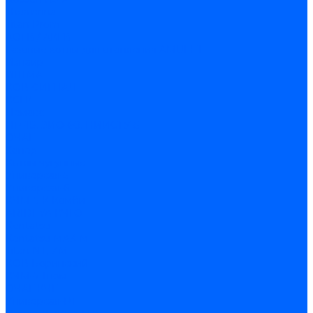
Thermona
Titan Prom
АОГВ / АКГВ
Газовые котлы для отопления AMULET
Изнаир
ИШМА
КОВ-СИГНАЛ
КСГК
Лемакс
НР-18, ЗИО-60, НИИСТУ-5
ОЧАГ
Хопер
Котлы чугунные
Универсал-5
Универсал-6
КЧМ-5-К Комби
ARIDEYA КЧГО
Kentatsu
Kentatsu MAX M
Titan NT, ZM
КОВ Боринский
КЧМ-7 Гном
ОЧАГ КЧГ
Универсал-РТ