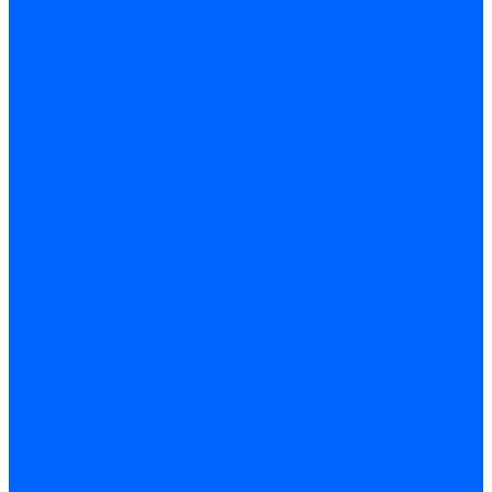
Ремонт котлов КЧМ
Ремонт и монтаж котлов
Производитель котлов наружного размещения
Грузоперевозки по ЦФО и России
Грузоперевозки на Газон Next
Разработка и изготовление индивидуальных дымоходов
Дымоходы для котлов и печей
Производство фермы и мачты под дымовую трубу
Замена чугунных секций в котлах
Замена секций в котлах Kentatsu
Замена секций в котлах Универсал-6, 5
Замена секций в котлах КЧМ-5
О компании
Реквизиты
Статьи
Варианты оплаты
Варианты доставки
Политика конфиденциальности
Сертификаты
Блог
Вопрос-ответ
Новости
Видео
Наша Команда
Примеры поставок