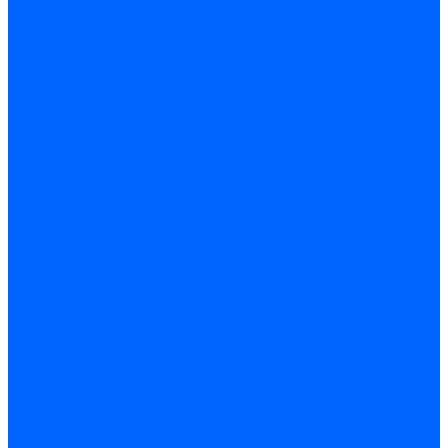
Галан
Котлы электрические ARIDEYA КВ
Котлы электрические ARIDEYA ЭВП
Котлы электрические PROPLUS
Котлы наружного размещения
КСУВ
Стабилизаторы
ARIDEYA SVR
Трубопроводная арматура
Задвижки
Шаровые краны
Чугунолитейные изделия
Люки
Консоли кабельные
Плитка
Водонагреватели
ARIDEYA газовые
ARIDEYA косвенного нагрева
ARIDEYA электрические
LMX
Конвектора
ARIDEYA КНС
Услуги
Монтаж и ремонт, производство котельного оборудования
Ремонт чугунных котлов отопления