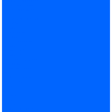
Энергонезависимая
Энергозависимая
Погодозависимая
САБК
Воздухонагреватели
VOLCANO
Горелки
Атмосферные
Дутьевые
Жидкотопливные
Горелки КЧМ
Горелки ГФЖ
Горелки ГФГ
Колосники чугунные
Усиленные
Котлы настенные
Prime
AMULET EuroHit
Arideya Grand
Ariston
Baxi
Kentatsu
Navien
Protherm
Котлы электрические