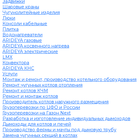
Задвижки
Шаровые краны
Чугунолитейные изделия
Люки
Консоли кабельные
Плитка
Водонагреватели
ARIDEYA газовые
ARIDEYA косвенного нагрева
ARIDEYA электрические
LMX
Конвектора
ARIDEYA КНС
Услуги
Монтаж и ремонт, производство котельного оборудования
Ремонт чугунных котлов отопления
Ремонт котлов КЧМ
Ремонт и монтаж котлов
Производитель котлов наружного размещения
Грузоперевозки по ЦФО и России
Грузоперевозки на Газон Next
Разработка и изготовление индивидуальных дымоходов
Дымоходы для котлов и печей
Производство фермы и мачты под дымовую трубу
Замена чугунных секций в котлах