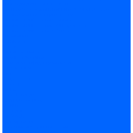
Дымоходы для котлов и печей
Производство фермы и мачты под дымовую трубу
Замена чугунных секций в котлах
Замена секций в котлах Kentatsu
Замена секций в котлах Универсал-6, 5
Замена секций в котлах КЧМ-5
О компании
Реквизиты
Статьи
Варианты оплаты
Варианты доставки
Политика конфиденциальности
Сертификаты
Блог
Вопрос-ответ
Новости
Видео
Наша Команда
Примеры поставок
Отзывы
На Яндексе
На Google
Подбор котла
Опросный лист уличные котлы
Опросный лист дымовая труба