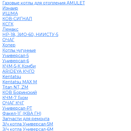
Газовые котлы для отопления AMULET
Изнаир
ИШМА
КОВ-СИГНАЛ
КСГК
Лемакс
НР-18, ЗИО-60, НИИСТУ-5
ОЧАГ
Хопер
Котлы чугунные
Универсал-5
Универсал-6
КЧМ-5-К Комби
ARIDEYA КЧГО
Kentatsu
Kentatsu MAX M
Titan NT, ZM
КОВ Боринский
КЧМ-7 Гном
ОЧАГ КЧГ
Универсал-РТ
Факел-1Г (КВА ГН)
Запчасти для ремонта
З/ч котла Универсал-5М
З/ч котла Универсал-6М