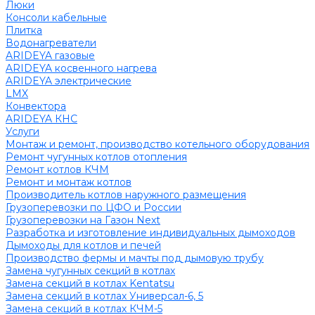
Люки
Консоли кабельные
Плитка
Водонагреватели
ARIDEYA газовые
ARIDEYA косвенного нагрева
ARIDEYA электрические
LMX
Конвектора
ARIDEYA КНС
Услуги
Монтаж и ремонт, производство котельного оборудования
Ремонт чугунных котлов отопления
Ремонт котлов КЧМ
Ремонт и монтаж котлов
Производитель котлов наружного размещения
Грузоперевозки по ЦФО и России
Грузоперевозки на Газон Next
Разработка и изготовление индивидуальных дымоходов
Дымоходы для котлов и печей
Производство фермы и мачты под дымовую трубу
Замена чугунных секций в котлах
Замена секций в котлах Kentatsu
Замена секций в котлах Универсал-6, 5
Замена секций в котлах КЧМ-5