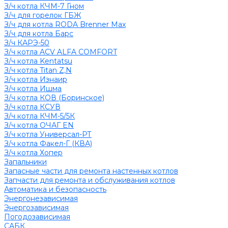
З/ч котла КЧМ-7 Гном
З/ч для горелок ГБЖ
З/ч для котла RODA Brenner Max
З/ч для котла Барс
З/ч КАРЭ-50
З/ч котла ACV ALFA COMFORT
З/ч котла Kentatsu
З/ч котла Titan Z,N
З/ч котла Изнаир
З/ч котла Ишма
З/ч котла КОВ (Боринское)
З/ч котла КСУВ
З/ч котла КЧМ-5/5К
З/ч котла ОЧАГ EN
З/ч котла Универсал-РТ
З/ч котла Факел-Г (КВА)
З/ч котла Хопер
Запальники
Запасные части для ремонта настенных котлов
Запчасти для ремонта и обслуживания котлов
Автоматика и безопасность
Энергонезависимая
Энергозависимая
Погодозависимая
САБК