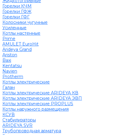
Жидкотопливные
Горелки КЧМ
Горелки ГФЖ
Горелки ГФГ
Колосники чугунные
Усиленные
Котлы настенные
Prime
AMULET EuroHit
Arideya Grand
Ariston
Baxi
Kentatsu
Navien
Protherm
Котлы электрические
Галан
Котлы электрические ARIDEYA КВ
Котлы электрические ARIDEYA ЭВП
Котлы электрические PROPLUS
Котлы наружного размещения
КСУВ
Стабилизаторы
ARIDEYA SVR
Трубопроводная арматура