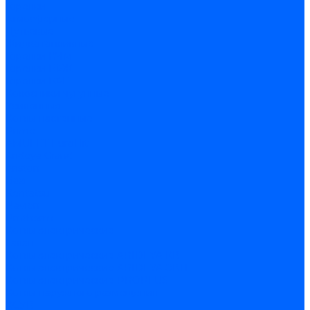
Горелки
Атмосферные
Дутьевые
Жидкотопливные
Горелки КЧМ
Горелки ГФЖ
Горелки ГФГ
Колосники чугунные
Усиленные
Котлы настенные
Prime
AMULET EuroHit
Arideya Grand
Ariston
Baxi
Kentatsu
Navien
Protherm
Котлы электрические
Галан
Котлы электрические ARIDEYA КВ
Котлы электрические ARIDEYA ЭВП
Котлы электрические PROPLUS
Котлы наружного размещения
КСУВ