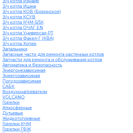
З/ч котла Изнаир
З/ч котла Ишма
З/ч котла КОВ (Боринское)
З/ч котла КСУВ
З/ч котла КЧМ-5/5К
З/ч котла ОЧАГ EN
З/ч котла Универсал-РТ
З/ч котла Факел-Г (КВА)
З/ч котла Хопер
Запальники
Запасные части для ремонта настенных котлов
Запчасти для ремонта и обслуживания котлов
Автоматика и безопасность
Энергонезависимая
Энергозависимая
Погодозависимая
САБК
Воздухонагреватели
VOLCANO
Горелки
Атмосферные
Дутьевые
Жидкотопливные
Горелки КЧМ
Горелки ГФЖ