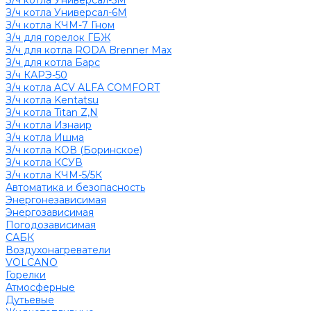
З/ч котла Универсал-5М
З/ч котла Универсал-6М
З/ч котла КЧМ-7 Гном
З/ч для горелок ГБЖ
З/ч для котла RODA Brenner Max
З/ч для котла Барс
З/ч КАРЭ-50
З/ч котла ACV ALFA COMFORT
З/ч котла Kentatsu
З/ч котла Titan Z,N
З/ч котла Изнаир
З/ч котла Ишма
З/ч котла КОВ (Боринское)
З/ч котла КСУВ
З/ч котла КЧМ-5/5К
Автоматика и безопасность
Энергонезависимая
Энергозависимая
Погодозависимая
САБК
Воздухонагреватели
VOLCANO
Горелки
Атмосферные
Дутьевые