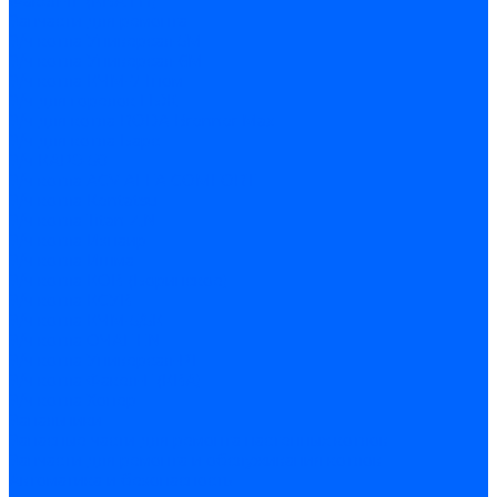
Факел-1Г (КВА ГН)
Запчасти для ремонта
З/ч котла Универсал-5М
З/ч котла Универсал-6М
З/ч котла КЧМ-7 Гном
З/ч для горелок ГБЖ
З/ч для котла RODA Brenner Max
З/ч для котла Барс
З/ч КАРЭ-50
З/ч котла ACV ALFA COMFORT
З/ч котла Kentatsu
З/ч котла Titan Z,N
З/ч котла Изнаир
З/ч котла Ишма
З/ч котла КОВ (Боринское)
З/ч котла КСУВ
З/ч котла КЧМ-5/5К
З/ч котла ОЧАГ EN
З/ч котла Универсал-РТ
З/ч котла Факел-Г (КВА)
З/ч котла Хопер
Запальники
Запасные части для ремонта настенных котлов
Запчасти для ремонта и обслуживания котлов
Автоматика и безопасность