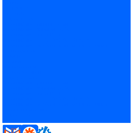
Отзывы
На Яндексе
На Google
Подбор котла
Опросный лист уличные котлы
Опросный лист дымовая труба
Опросный лист пакет КЧМ
Опросный лист НР-18, ЗИО-60, НИИСТУ
Опросный лист подбора котла под ваше здание
Производители
Помощь
Покупки
Условия оплаты
Условия доставки
Подобрать котёл
Опросный лист уличные котлы
Опросный лист дымовая труба
Опросный лист пакет КЧМ
Опросный лист НР-18, ЗИО-60, НИИСТУ
Опросный лист подбора котла под ваше здание
Помощь покупателю
Вопрос - ответ
Контакты