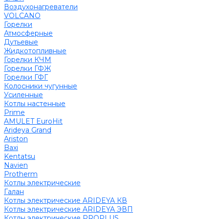
Воздухонагреватели
VOLCANO
Горелки
Атмосферные
Дутьевые
Жидкотопливные
Горелки КЧМ
Горелки ГФЖ
Горелки ГФГ
Колосники чугунные
Усиленные
Котлы настенные
Prime
AMULET EuroHit
Arideya Grand
Ariston
Baxi
Kentatsu
Navien
Protherm
Котлы электрические
Галан
Котлы электрические ARIDEYA КВ
Котлы электрические ARIDEYA ЭВП
Котлы электрические PROPLUS