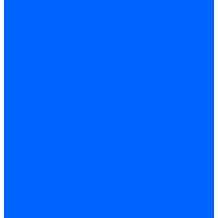
ARIDEYA
ARIDEYA PREMIUM
ARIDEYA КС-Т
Rossen RS-A
Thermona
Titan Prom
АОГВ / АКГВ
Газовые котлы для отопления AMULET
Изнаир
ИШМА
КОВ-СИГНАЛ
КСГК
Лемакс
НР-18, ЗИО-60, НИИСТУ-5
Котлы чугунные
Универсал-5
Универсал-6
КЧМ-5-К Комби
ARIDEYA КЧГО
Kentatsu
Kentatsu MAX M
Titan NT, ZM
КОВ Боринский
КЧМ-7 Гном
ОЧАГ КЧГ