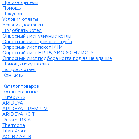
Производители
Помощь
Покупки
Условия оплаты
Условия доставки
Подобрать котёл
Опросный лист уличные котлы
Опросный лист дымовая труба
Опросный лист пакет КЧМ
Опросный лист НР-18, ЗИО-60, НИИСТУ
Опросный лист подбора котла под ваше здание
Помощь покупателю
Вопрос - ответ
Контакты
...
Каталог товаров
Котлы стальные
Lutex ARS
ARIDEYA
ARIDEYA PREMIUM
ARIDEYA КС-Т
Rossen RS-A
Thermona
Titan Prom
АОГВ / АКГВ