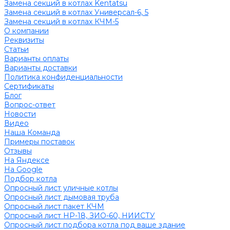
Замена секций в котлах Kentatsu
Замена секций в котлах Универсал-6, 5
Замена секций в котлах КЧМ-5
О компании
Реквизиты
Статьи
Варианты оплаты
Варианты доставки
Политика конфиденциальности
Сертификаты
Блог
Вопрос-ответ
Новости
Видео
Наша Команда
Примеры поставок
Отзывы
На Яндексе
На Google
Подбор котла
Опросный лист уличные котлы
Опросный лист дымовая труба
Опросный лист пакет КЧМ
Опросный лист НР-18, ЗИО-60, НИИСТУ
Опросный лист подбора котла под ваше здание