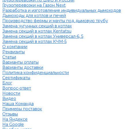
Грузоперевозки по ЦФО и России
Грузоперевозки на Газон Next
Разработка и изготовление индивидуальных дымоходов
Дымоходы для котлов и печей
Производство фермы и мачты под дымовую трубу
Замена чугунных секций в котлах
Замена секций в котлах Kentatsu
Замена секций в котлах Универсал-6, 5
Замена секций в котлах КЧМ-5
О компании
Реквизиты
Статьи
Варианты оплаты
Варианты доставки
Политика конфиденциальности
Сертификаты
Блог
Вопрос-ответ
Новости
Видео
Наша Команда
Примеры поставок
Отзывы
На Яндексе
На Google