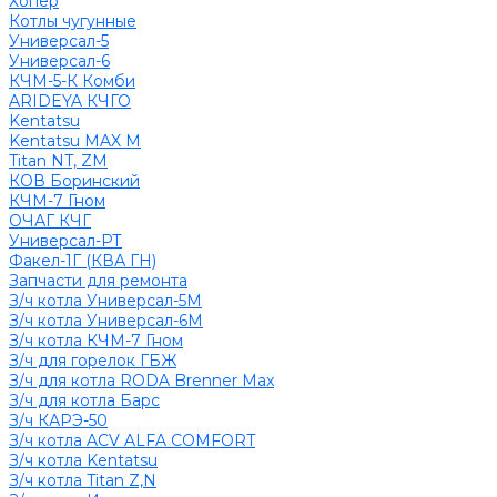
Хопер
Котлы чугунные
Универсал-5
Универсал-6
КЧМ-5-К Комби
ARIDEYA КЧГО
Kentatsu
Kentatsu MAX M
Titan NT, ZM
КОВ Боринский
КЧМ-7 Гном
ОЧАГ КЧГ
Универсал-РТ
Факел-1Г (КВА ГН)
Запчасти для ремонта
З/ч котла Универсал-5М
З/ч котла Универсал-6М
З/ч котла КЧМ-7 Гном
З/ч для горелок ГБЖ
З/ч для котла RODA Brenner Max
З/ч для котла Барс
З/ч КАРЭ-50
З/ч котла ACV ALFA COMFORT
З/ч котла Kentatsu
З/ч котла Titan Z,N