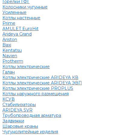
Горелки ГФГ
Колосники чугунные
Усиленные
Котлы настенные
Prime
AMULET EuroHit
Arideya Grand
Ariston
Baxi
Kentatsu
Navien
Protherm
Котлы электрические
Галан
Котлы электрические ARIDEYA КВ
Котлы электрические ARIDEYA ЭВП
Котлы электрические PROPLUS
Котлы наружного размещения
КСУВ
Стабилизаторы
ARIDEYA SVR
Трубопроводная арматура
Задвижки
Шаровые краны
Чугунолитейные изделия