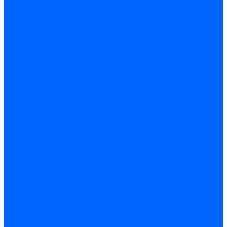
Универсал-РТ
Факел-1Г (КВА ГН)
Запчасти для ремонта
З/ч котла Универсал-5М
З/ч котла Универсал-6М
З/ч котла КЧМ-7 Гном
З/ч для горелок ГБЖ
З/ч для котла RODA Brenner Max
З/ч для котла Барс
З/ч КАРЭ-50
З/ч котла ACV ALFA COMFORT
З/ч котла Kentatsu
З/ч котла Titan Z,N
З/ч котла Изнаир
З/ч котла Ишма
З/ч котла КОВ (Боринское)
З/ч котла КСУВ
З/ч котла КЧМ-5/5К
Автоматика и безопасность
Энергонезависимая
Энергозависимая
Погодозависимая
САБК
Воздухонагреватели
VOLCANO