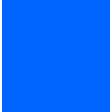
Стабилизаторы
ARIDEYA SVR
Трубопроводная арматура
Задвижки
Шаровые краны
Чугунолитейные изделия
Люки
Консоли кабельные
Плитка
Водонагреватели
ARIDEYA газовые
ARIDEYA косвенного нагрева
ARIDEYA электрические
LMX
Конвектора
ARIDEYA КНС
Услуги
Монтаж и ремонт, производство котельного оборудования
Ремонт чугунных котлов отопления
Ремонт котлов КЧМ
Ремонт и монтаж котлов
Производитель котлов наружного размещения
Грузоперевозки по ЦФО и России
Грузоперевозки на Газон Next
Разработка и изготовление индивидуальных дымоходов