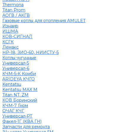
Thermona
Titan Prom
АОГВ / АКГВ
Газовые котлы для отопления AMULET
Изнаир
ИШМА
КОВ-СИГНАЛ
КСГК
Лемакс
НР-18, ЗИО-60, НИИСТУ-5
Котлы чугунные
Универсал-5
Универсал-6
КЧМ-5-К Комби
ARIDEYA КЧГО
Kentatsu
Kentatsu MAX M
Titan NT, ZM
КОВ Боринский
КЧМ-7 Гном
ОЧАГ КЧГ
Универсал-РТ
Факел-1Г (КВА ГН)
Запчасти для ремонта