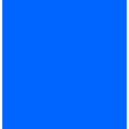
Опросный лист пакет КЧМ
Опросный лист НР-18, ЗИО-60, НИИСТУ
Опросный лист подбора котла под ваше здание
Производители
Помощь
Покупки
Условия оплаты
Условия доставки
Подобрать котёл
Опросный лист уличные котлы
Опросный лист дымовая труба
Опросный лист пакет КЧМ
Опросный лист НР-18, ЗИО-60, НИИСТУ
Опросный лист подбора котла под ваше здание
Помощь покупателю
Вопрос - ответ
Контакты
...
Каталог товаров
Котлы стальные
Lutex ARS
ARIDEYA
ARIDEYA PREMIUM
ARIDEYA КС-Т
Rossen RS-A