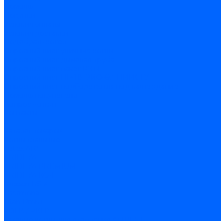
Помощь
Покупки
Условия оплаты
Условия доставки
Подобрать котёл
Опросный лист уличные котлы
Опросный лист дымовая труба
Опросный лист пакет КЧМ
Опросный лист НР-18, ЗИО-60, НИИСТУ
Опросный лист подбора котла под ваше здание
Помощь покупателю
Вопрос - ответ
Контакты
...
Каталог товаров
Котлы стальные
Lutex ARS
ARIDEYA
ARIDEYA PREMIUM
ARIDEYA КС-Т
Rossen RS-A
Thermona
Titan Prom
АОГВ / АКГВ
Газовые котлы для отопления AMULET