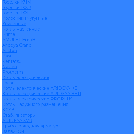
Горелки КЧМ
Горелки ГФЖ
Горелки ГФГ
Колосники чугунные
Усиленные
Котлы настенные
Prime
AMULET EuroHit
Arideya Grand
Ariston
Baxi
Kentatsu
Navien
Protherm
Котлы электрические
Галан
Котлы электрические ARIDEYA КВ
Котлы электрические ARIDEYA ЭВП
Котлы электрические PROPLUS
Котлы наружного размещения
КСУВ
Стабилизаторы
ARIDEYA SVR
Трубопроводная арматура
Задвижки