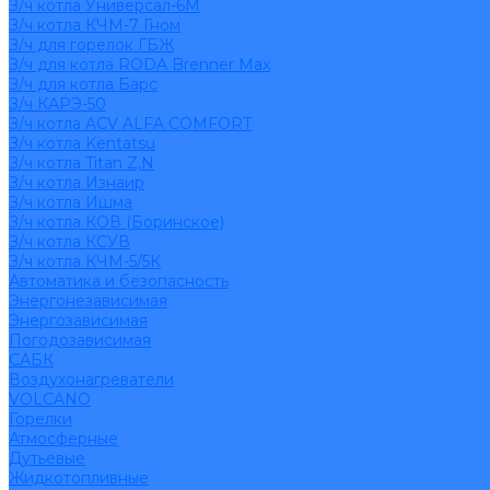
З/ч котла Универсал-6М
З/ч котла КЧМ-7 Гном
З/ч для горелок ГБЖ
З/ч для котла RODA Brenner Max
З/ч для котла Барс
З/ч КАРЭ-50
З/ч котла ACV ALFA COMFORT
З/ч котла Kentatsu
З/ч котла Titan Z,N
З/ч котла Изнаир
З/ч котла Ишма
З/ч котла КОВ (Боринское)
З/ч котла КСУВ
З/ч котла КЧМ-5/5К
Автоматика и безопасность
Энергонезависимая
Энергозависимая
Погодозависимая
САБК
Воздухонагреватели
VOLCANO
Горелки
Атмосферные
Дутьевые
Жидкотопливные