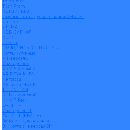
Thermona
Titan Prom
АОГВ / АКГВ
Газовые котлы для отопления AMULET
Изнаир
ИШМА
КОВ-СИГНАЛ
КСГК
Лемакс
НР-18, ЗИО-60, НИИСТУ-5
Котлы чугунные
Универсал-5
Универсал-6
КЧМ-5-К Комби
ARIDEYA КЧГО
Kentatsu
Kentatsu MAX M
Titan NT, ZM
КОВ Боринский
КЧМ-7 Гном
ОЧАГ КЧГ
Универсал-РТ
Факел-1Г (КВА ГН)
Запчасти для ремонта
З/ч котла Универсал-5М