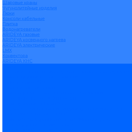
Шаровые краны
Чугунолитейные изделия
Люки
Консоли кабельные
Плитка
Водонагреватели
ARIDEYA газовые
ARIDEYA косвенного нагрева
ARIDEYA электрические
LMX
Конвектора
ARIDEYA КНС
Услуги
Монтаж и ремонт, производство котельного оборудования
Ремонт чугунных котлов отопления
Ремонт котлов КЧМ
Ремонт и монтаж котлов
Производитель котлов наружного размещения
Грузоперевозки по ЦФО и России
Грузоперевозки на Газон Next
Разработка и изготовление индивидуальных дымоходов
Дымоходы для котлов и печей
Производство фермы и мачты под дымовую трубу
Замена чугунных секций в котлах
Замена секций в котлах Kentatsu