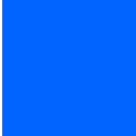
Замена секций в котлах Универсал-6, 5
Замена секций в котлах КЧМ-5
О компании
Реквизиты
Статьи
Варианты оплаты
Варианты доставки
Политика конфиденциальности
Сертификаты
Блог
Вопрос-ответ
Новости
Видео
Наша Команда
Примеры поставок
Отзывы
На Яндексе
На Google
Подбор котла
Опросный лист уличные котлы
Опросный лист дымовая труба
Опросный лист пакет КЧМ
Опросный лист НР-18, ЗИО-60, НИИСТУ
Опросный лист подбора котла под ваше здание
Производители