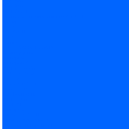
Thermona
Titan Prom
АОГВ / АКГВ
Газовые котлы для отопления AMULET
Изнаир
ИШМА
КОВ-СИГНАЛ
КСГК
Лемакс
НР-18, ЗИО-60, НИИСТУ-5
Котлы чугунные
Универсал-5
Универсал-6
КЧМ-5-К Комби
ARIDEYA КЧГО
Kentatsu
Kentatsu MAX M
Titan NT, ZM
КОВ Боринский
КЧМ-7 Гном
ОЧАГ КЧГ
Универсал-РТ
Факел-1Г (КВА ГН)
Запчасти для ремонта
З/ч котла Универсал-5М