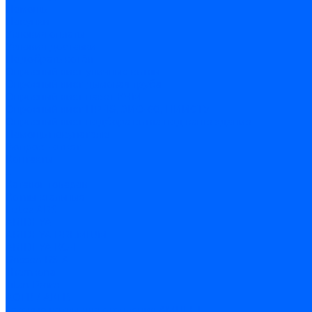
Помощь
Покупки
Условия оплаты
Условия доставки
Подобрать котёл
Опросный лист уличные котлы
Опросный лист дымовая труба
Опросный лист пакет КЧМ
Опросный лист НР-18, ЗИО-60, НИИСТУ
Опросный лист подбора котла под ваше здание
Помощь покупателю
Вопрос - ответ
Контакты
...
Каталог товаров
Котлы стальные
Lutex ARS
ARIDEYA
ARIDEYA PREMIUM
ARIDEYA КС-Т
Rossen RS-A
Thermona
Titan Prom
АОГВ / АКГВ
Газовые котлы для отопления AMULET