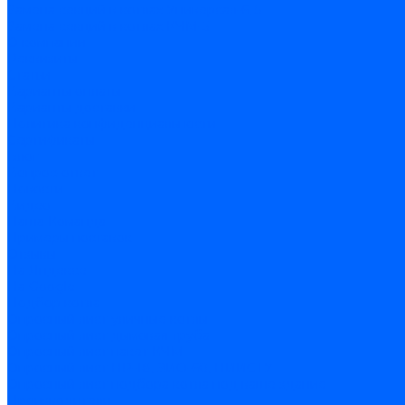
Замена секций в котлах Универсал-6, 5
Замена секций в котлах КЧМ-5
О компании
Реквизиты
Статьи
Варианты оплаты
Варианты доставки
Политика конфиденциальности
Сертификаты
Блог
Вопрос-ответ
Новости
Видео
Наша Команда
Примеры поставок
Отзывы
На Яндексе
На Google
Подбор котла
Опросный лист уличные котлы
Опросный лист дымовая труба
Опросный лист пакет КЧМ
Опросный лист НР-18, ЗИО-60, НИИСТУ
Опросный лист подбора котла под ваше здание
Производители