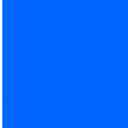
З/ч котла Универсал-6М
З/ч котла КЧМ-7 Гном
З/ч для горелок ГБЖ
З/ч для котла RODA Brenner Max
З/ч для котла Барс
З/ч КАРЭ-50
З/ч котла ACV ALFA COMFORT
З/ч котла Kentatsu
З/ч котла Titan Z,N
З/ч котла Изнаир
З/ч котла Ишма
З/ч котла КОВ (Боринское)
З/ч котла КСУВ
З/ч котла КЧМ-5/5К
Автоматика и безопасность
Энергонезависимая
Энергозависимая
Погодозависимая
САБК
Воздухонагреватели
VOLCANO
Горелки
Атмосферные
Дутьевые
Жидкотопливные