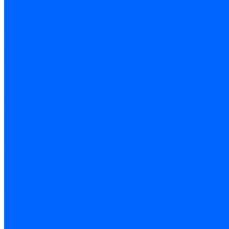
Горелки КЧМ
Горелки ГФЖ
Горелки ГФГ
Колосники чугунные
Усиленные
Котлы настенные
Prime
AMULET EuroHit
Arideya Grand
Ariston
Baxi
Kentatsu
Navien
Protherm
Котлы электрические
Галан
Котлы электрические ARIDEYA КВ
Котлы электрические ARIDEYA ЭВП
Котлы электрические PROPLUS
Котлы наружного размещения
КСУВ
Стабилизаторы
ARIDEYA SVR
Трубопроводная арматура
Задвижки