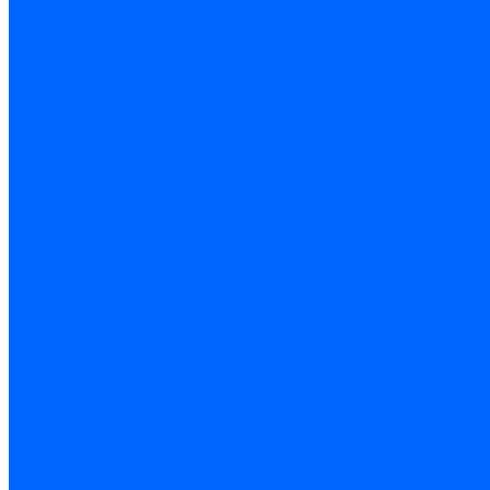
Шаровые краны
Чугунолитейные изделия
Люки
Консоли кабельные
Плитка
Водонагреватели
ARIDEYA газовые
ARIDEYA косвенного нагрева
ARIDEYA электрические
LMX
Конвектора
ARIDEYA КНС
Услуги
Монтаж и ремонт, производство котельного оборудования
Ремонт чугунных котлов отопления
Ремонт котлов КЧМ
Ремонт и монтаж котлов
Производитель котлов наружного размещения
Грузоперевозки по ЦФО и России
Грузоперевозки на Газон Next
Разработка и изготовление индивидуальных дымоходов
Дымоходы для котлов и печей
Производство фермы и мачты под дымовую трубу
Замена чугунных секций в котлах
Замена секций в котлах Kentatsu