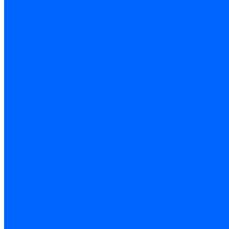
Thermona
Titan Prom
АОГВ / АКГВ
Газовые котлы для отопления AMULET
Изнаир
ИШМА
КОВ-СИГНАЛ
КСГК
Лемакс
НР-18, ЗИО-60, НИИСТУ-5
Котлы чугунные
Универсал-5
Универсал-6
КЧМ-5-К Комби
ARIDEYA КЧГО
Kentatsu
Kentatsu MAX M
Titan NT, ZM
КОВ Боринский
КЧМ-7 Гном
ОЧАГ КЧГ
Универсал-РТ
Факел-1Г (КВА ГН)
Запчасти для ремонта
З/ч котла Универсал-5М