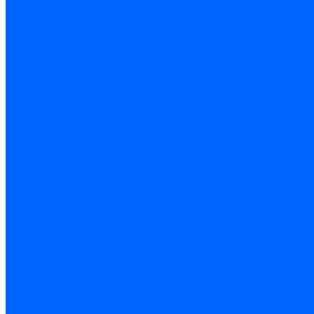
З/ч котла Универсал-6М
З/ч котла КЧМ-7 Гном
З/ч для горелок ГБЖ
З/ч для котла RODA Brenner Max
З/ч для котла Барс
З/ч КАРЭ-50
З/ч котла ACV ALFA COMFORT
З/ч котла Kentatsu
З/ч котла Titan Z,N
З/ч котла Изнаир
З/ч котла Ишма
З/ч котла КОВ (Боринское)
З/ч котла КСУВ
З/ч котла КЧМ-5/5К
Автоматика и безопасность
Энергонезависимая
Энергозависимая
Погодозависимая
САБК
Воздухонагреватели
VOLCANO
Горелки
Атмосферные
Дутьевые
Жидкотопливные