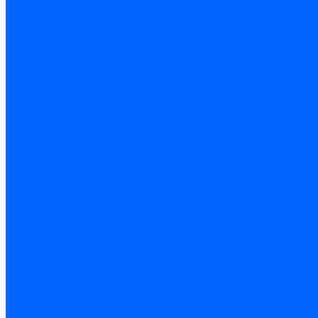
Помощь
Покупки
Условия оплаты
Условия доставки
Подобрать котёл
Опросный лист уличные котлы
Опросный лист дымовая труба
Опросный лист пакет КЧМ
Опросный лист НР-18, ЗИО-60, НИИСТУ
Опросный лист подбора котла под ваше здание
Помощь покупателю
Вопрос - ответ
Контакты
...
Каталог товаров
Котлы стальные
Lutex ARS
ARIDEYA
ARIDEYA PREMIUM
ARIDEYA КС-Т
Rossen RS-A
Thermona
Titan Prom
АОГВ / АКГВ
Газовые котлы для отопления AMULET