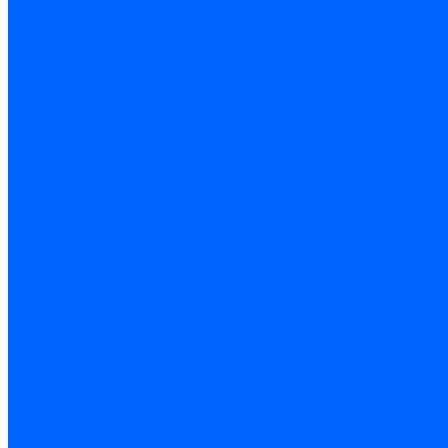
Шаровые краны
Чугунолитейные изделия
Люки
Консоли кабельные
Плитка
Водонагреватели
ARIDEYA газовые
ARIDEYA косвенного нагрева
ARIDEYA электрические
LMX
Конвектора
ARIDEYA КНС
Услуги
Монтаж и ремонт, производство котельного оборудования
Ремонт чугунных котлов отопления
Ремонт котлов КЧМ
Ремонт и монтаж котлов
Производитель котлов наружного размещения
Грузоперевозки по ЦФО и России
Грузоперевозки на Газон Next
Разработка и изготовление индивидуальных дымоходов
Дымоходы для котлов и печей
Производство фермы и мачты под дымовую трубу
Замена чугунных секций в котлах
Замена секций в котлах Kentatsu