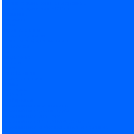
Замена секций в котлах Универсал-6, 5
Замена секций в котлах КЧМ-5
О компании
Реквизиты
Статьи
Варианты оплаты
Варианты доставки
Политика конфиденциальности
Сертификаты
Блог
Вопрос-ответ
Новости
Видео
Наша Команда
Примеры поставок
Отзывы
На Яндексе
На Google
Подбор котла
Опросный лист уличные котлы
Опросный лист дымовая труба
Опросный лист пакет КЧМ
Опросный лист НР-18, ЗИО-60, НИИСТУ
Опросный лист подбора котла под ваше здание
Производители