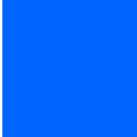
Горелки КЧМ
Горелки ГФЖ
Горелки ГФГ
Колосники чугунные
Усиленные
Котлы настенные
Prime
AMULET EuroHit
Arideya Grand
Ariston
Baxi
Kentatsu
Navien
Protherm
Котлы электрические
Галан
Котлы электрические ARIDEYA КВ
Котлы электрические ARIDEYA ЭВП
Котлы электрические PROPLUS
Котлы наружного размещения
КСУВ
Стабилизаторы
ARIDEYA SVR
Трубопроводная арматура
Задвижки