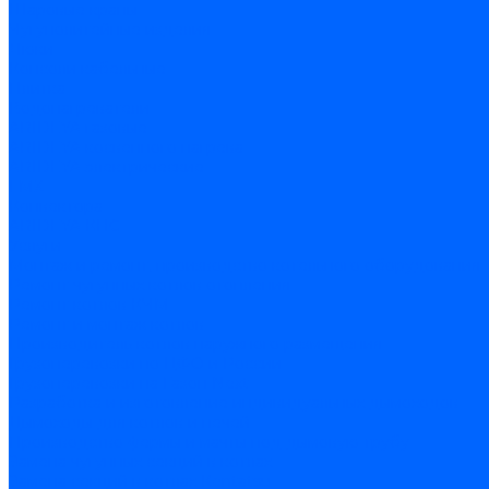
Шаровые краны
Чугунолитейные изделия
Люки
Консоли кабельные
Плитка
Водонагреватели
ARIDEYA газовые
ARIDEYA косвенного нагрева
ARIDEYA электрические
LMX
Конвектора
ARIDEYA КНС
Услуги
Монтаж и ремонт, производство котельного оборудования
Ремонт чугунных котлов отопления
Ремонт котлов КЧМ
Ремонт и монтаж котлов
Производитель котлов наружного размещения
Грузоперевозки по ЦФО и России
Грузоперевозки на Газон Next
Разработка и изготовление индивидуальных дымоходов
Дымоходы для котлов и печей
Производство фермы и мачты под дымовую трубу
Замена чугунных секций в котлах
Замена секций в котлах Kentatsu