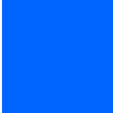
Thermona
Titan Prom
АОГВ / АКГВ
Газовые котлы для отопления AMULET
Изнаир
ИШМА
КОВ-СИГНАЛ
КСГК
Лемакс
НР-18, ЗИО-60, НИИСТУ-5
Котлы чугунные
Универсал-5
Универсал-6
КЧМ-5-К Комби
ARIDEYA КЧГО
Kentatsu
Kentatsu MAX M
Titan NT, ZM
КОВ Боринский
КЧМ-7 Гном
ОЧАГ КЧГ
Универсал-РТ
Факел-1Г (КВА ГН)
Запчасти для ремонта
З/ч котла Универсал-5М