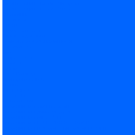
Замена секций в котлах Универсал-6, 5
Замена секций в котлах КЧМ-5
О компании
Реквизиты
Статьи
Варианты оплаты
Варианты доставки
Политика конфиденциальности
Сертификаты
Блог
Вопрос-ответ
Новости
Видео
Наша Команда
Примеры поставок
Отзывы
На Яндексе
На Google
Подбор котла
Опросный лист уличные котлы
Опросный лист дымовая труба
Опросный лист пакет КЧМ
Опросный лист НР-18, ЗИО-60, НИИСТУ
Опросный лист подбора котла под ваше здание
Производители