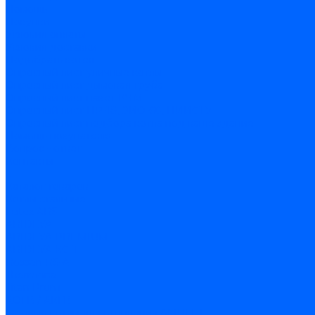
Помощь
Покупки
Условия оплаты
Условия доставки
Подобрать котёл
Опросный лист уличные котлы
Опросный лист дымовая труба
Опросный лист пакет КЧМ
Опросный лист НР-18, ЗИО-60, НИИСТУ
Опросный лист подбора котла под ваше здание
Помощь покупателю
Вопрос - ответ
Контакты
...
Каталог товаров
Котлы стальные
Lutex ARS
ARIDEYA
ARIDEYA PREMIUM
ARIDEYA КС-Т
Rossen RS-A
Thermona
Titan Prom
АОГВ / АКГВ
Газовые котлы для отопления AMULET