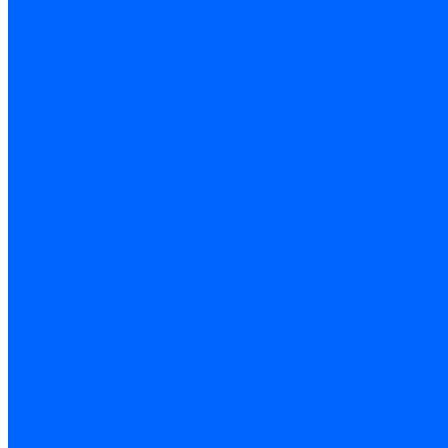
Горелки КЧМ
Горелки ГФЖ
Горелки ГФГ
Колосники чугунные
Усиленные
Котлы настенные
Prime
AMULET EuroHit
Arideya Grand
Ariston
Baxi
Kentatsu
Navien
Protherm
Котлы электрические
Галан
Котлы электрические ARIDEYA КВ
Котлы электрические ARIDEYA ЭВП
Котлы электрические PROPLUS
Котлы наружного размещения
КСУВ
Стабилизаторы
ARIDEYA SVR
Трубопроводная арматура
Задвижки