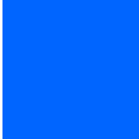
З/ч котла Универсал-6М
З/ч котла КЧМ-7 Гном
З/ч для горелок ГБЖ
З/ч для котла RODA Brenner Max
З/ч для котла Барс
З/ч КАРЭ-50
З/ч котла ACV ALFA COMFORT
З/ч котла Kentatsu
З/ч котла Titan Z,N
З/ч котла Изнаир
З/ч котла Ишма
З/ч котла КОВ (Боринское)
З/ч котла КСУВ
З/ч котла КЧМ-5/5К
Автоматика и безопасность
Энергонезависимая
Энергозависимая
Погодозависимая
САБК
Воздухонагреватели
VOLCANO
Горелки
Атмосферные
Дутьевые
Жидкотопливные